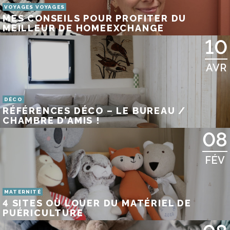
VOYAGES VOYAGES
MES CONSEILS POUR PROFITER DU
MEILLEUR DE HOMEEXCHANGE
10
AVR
DÉCO
RÉFÉRENCES DÉCO – LE BUREAU /
CHAMBRE D’AMIS !
08
FÉV
MATERNITÉ
4 SITES OÙ LOUER DU MATÉRIEL DE
PUÉRICULTURE