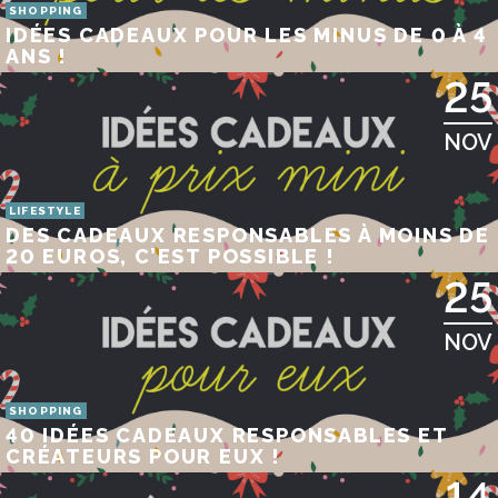
SHOPPING
IDÉES CADEAUX POUR LES MINUS DE 0 À 4
ANS !
25
NOV
LIFESTYLE
DES CADEAUX RESPONSABLES À MOINS DE
20 EUROS, C’EST POSSIBLE !
25
NOV
SHOPPING
40 IDÉES CADEAUX RESPONSABLES ET
CRÉATEURS POUR EUX !
14