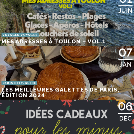
JUIN
VOYAGES VOYAGES
MES ADRESSES À TOULON – VOL.1
07
JAN
PARIS CITY-GUIDE
LES MEILLEURES GALETTES DE PARIS,
ÉDITION 2024
06
DÉC