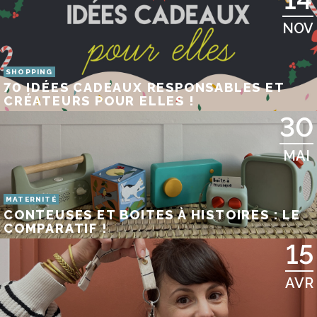
NOV
SHOPPING
70 IDÉES CADEAUX RESPONSABLES ET
CRÉATEURS POUR ELLES !
30
MAI
MATERNITÉ
CONTEUSES ET BOITES À HISTOIRES : LE
COMPARATIF !
15
AVR