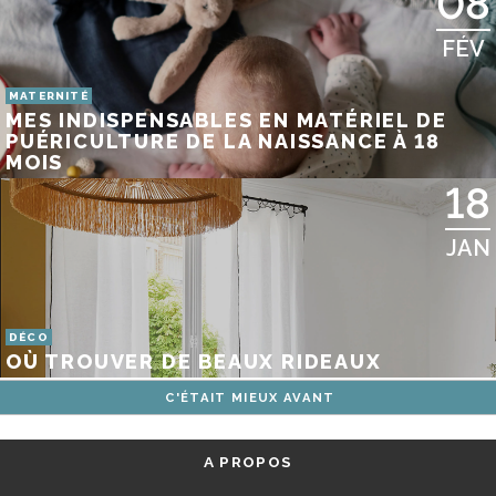
08
FÉV
MATERNITÉ
MES INDISPENSABLES EN MATÉRIEL DE
PUÉRICULTURE DE LA NAISSANCE À 18
MOIS
18
JAN
DÉCO
OÙ TROUVER DE BEAUX RIDEAUX
C'ÉTAIT MIEUX AVANT
A PROPOS