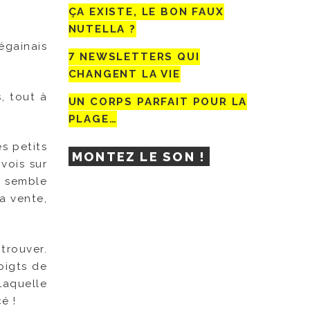
ÇA EXISTE, LE BON FAUX
NUTELLA ?
égainais
7 NEWSLETTERS QUI
CHANGENT LA VIE
, tout à
UN CORPS PARFAIT POUR LA
PLAGE…
es petits
MONTEZ LE SON !
vois sur
i semble
a vente,
trouver.
oigts de
Laquelle
é !