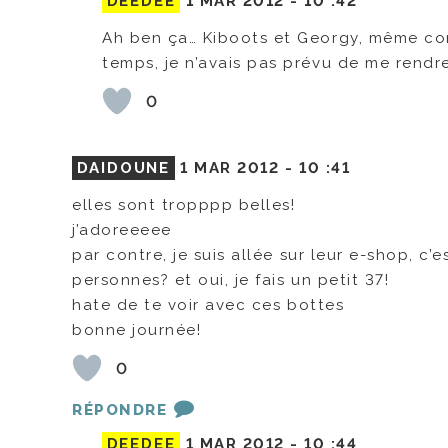
DEEDEE
1 MAR 2012 -
10 :42
Ah ben ça… Kiboots et Georgy, même com
temps, je n’avais pas prévu de me rendr
0
DAIDOUNE
1 MAR 2012 -
10 :41
elles sont tropppp belles!
j’adoreeeee
par contre, je suis allée sur leur e-shop, c’
personnes? et oui, je fais un petit 37!
hate de te voir avec ces bottes
bonne journée!
0
RÉPONDRE
DEEDEE
1 MAR 2012 -
10 :44