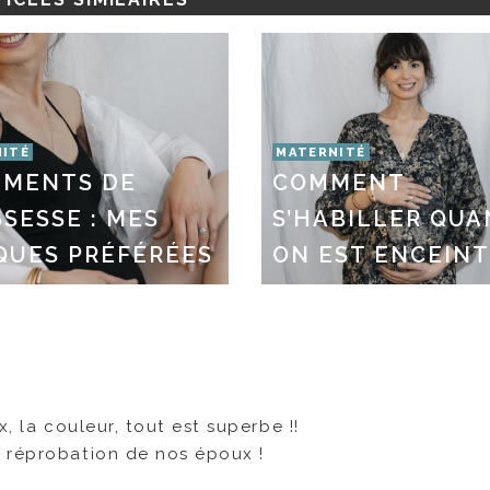
ITÉ
MATERNITÉ
EMENTS DE
COMMENT
SESSE : MES
S’HABILLER QU
QUES PRÉFÉRÉES
ON EST ENCEIN
x, la couleur, tout est superbe !!
a réprobation de nos époux !