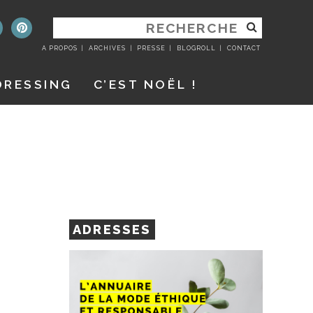
RECHERCHER
:
A PROPOS
ARCHIVES
PRESSE
BLOGROLL
CONTACT
DRESSING
C’EST NOËL !
ADRESSES