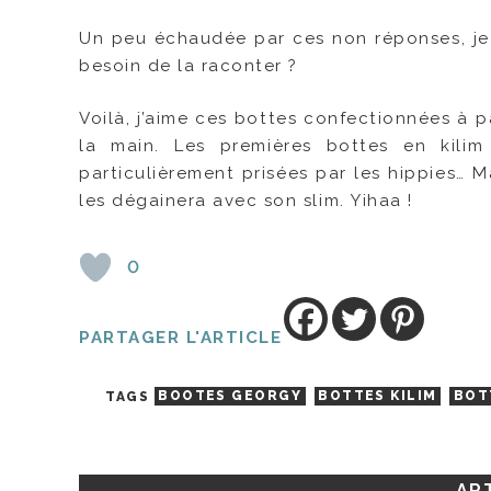
Un peu échaudée par ces non réponses, je c
besoin de la raconter ?
Voilà, j’aime ces bottes confectionnées à p
la main. Les premières bottes en kili
particulièrement prisées par les hippies… M
les dégainera avec son slim. Yihaa !
0
PARTAGER L'ARTICLE
TAGS
BOOTES GEORGY
BOTTES KILIM
BOT
ART