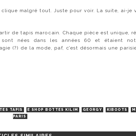
lique malgré tout. Juste pour voir. La suite, ai-je 
artir de tapis marocain. Chaque pièce est unique, ré
m sont nées dans les années 60 et étaient no
agie (?) de la mode, paf, c’est désormais une parisi
TES TAPIS
E SHOP BOTTES KILIM
GEORGY
KIBOOTS
M
PARIS
ICLES SIMILAIRES