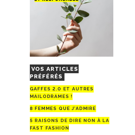
VOS ARTICLES
PRÉFÉRÉS
GAFFES 2.0 ET AUTRES
MAILODRAMES !
8 FEMMES QUE J’ADMIRE
5 RAISONS DE DIRE NON À LA
FAST FASHION