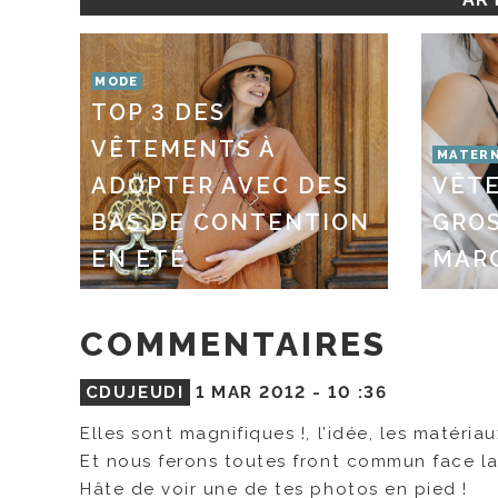
MODE
TOP 3 DES
VÊTEMENTS À
MATERN
ADOPTER AVEC DES
VÊT
BAS DE CONTENTION
GROS
EN ÉTÉ
MAR
COMMENTAIRES
CDUJEUDI
1 MAR 2012 -
10 :36
Elles sont magnifiques !, l’idée, les matériau
Et nous ferons toutes front commun face l
Hâte de voir une de tes photos en pied !