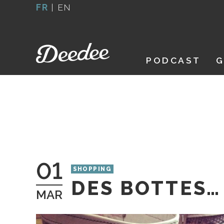
Aller
FR
|
EN
au
contenu
PODCAST
G
01
SHOPPING
DES BOTTES… 
MAR