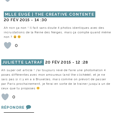
MLLE EUGÉ | THE CREATIVE CONTENTE
20 FÉV 2015 -
14 :30
Ah non ça non ! Il fait sans doute 4 photos identiques avec des
incrustations de la Reine des Neiges, mais ça compte quand même
non ?
0
JULIETTE LATRAF
20 FÉV 2015 -
12 :28
Ah super cet article ! J’ai toujours revé de faire une photomaton 4
poses différentes avec mon amoureux (and the clichééé), et je ne
sais pas si il y en a à Bruxelles, mais comme on prévoit de passer
par Paris prochainement, je ferai en sorte de le trainer jusqu’a un de
ceux que tu proposes
0
RÉPONDRE