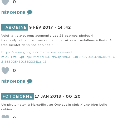
0
RÉPONDRE
TABOBINE
9 FÉV 2017 -
14 :42
Voici la liste et emplacements des 28 cabines photos 4
flashs/4photos que nous avons construites et installées à Paris. A
très bientôt dans nos cabines !
https://www.google.com/maps/d/viewer?
mid=1Lzf3GptRqADMeQPFI5NPzQ4pNx0&ll=48.86970443796382%2C
2.3539254601562334&z=13
0
RÉPONDRE
FOTOBORNE
17 JAN 2018 -
00 :20
Un photomaton à Marseille : au One again club / une bien belle
cabine !