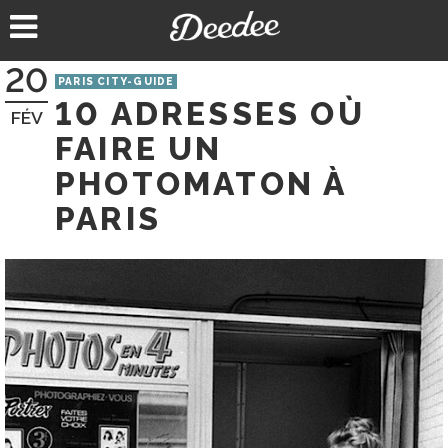
Aller
au
contenu
20
PARIS CITY-GUIDE
10 ADRESSES OÙ
FÉV
FAIRE UN
PHOTOMATON À
PARIS