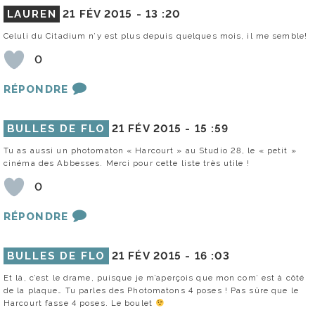
LAUREN
21 FÉV 2015 -
13 :20
Celuli du Citadium n’y est plus depuis quelques mois, il me semble!
0
RÉPONDRE
BULLES DE FLO
21 FÉV 2015 -
15 :59
Tu as aussi un photomaton « Harcourt » au Studio 28, le « petit »
cinéma des Abbesses. Merci pour cette liste très utile !
0
RÉPONDRE
BULLES DE FLO
21 FÉV 2015 -
16 :03
Et là, c’est le drame, puisque je m’aperçois que mon com’ est à côté
de la plaque… Tu parles des Photomatons 4 poses ! Pas sûre que le
Harcourt fasse 4 poses. Le boulet