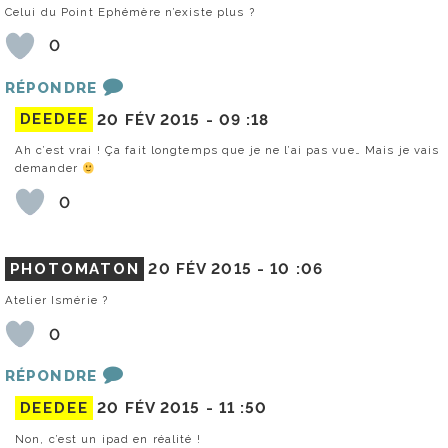
Celui du Point Ephémère n’existe plus ?
0
RÉPONDRE
DEEDEE
20 FÉV 2015 -
09 :18
Ah c’est vrai ! Ça fait longtemps que je ne l’ai pas vue… Mais je vais
demander
0
PHOTOMATON
20 FÉV 2015 -
10 :06
Atelier Ismérie ?
0
RÉPONDRE
DEEDEE
20 FÉV 2015 -
11 :50
Non, c’est un ipad en réalité !