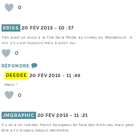
0
KRISS
20 FÉV 2015 -
10 :37
Y’en avait un aussi à la Cité de la Mode, au niveau du Wanderlust ; à
voir s’il y est toujours mais à priori oui.
0
RÉPONDRE
DEEDEE
20 FÉV 2015 -
11 :49
Merci !
0
JMGRAPHIC
20 FÉV 2015 -
11 :21
Il y en a un rue des francs bourgeois en face des Archives…mais peut
être a t’il disparu depuis décembre.