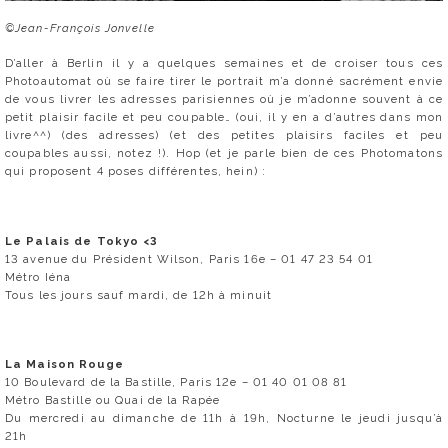
©Jean-François Jonvelle
D’aller à Berlin il y a quelques semaines et de croiser tous ces
Photoautomat où se faire tirer le portrait m’a donné sacrément envie
de vous livrer les adresses parisiennes où je m’adonne souvent à ce
petit plaisir facile et peu coupable… (oui, il y en a d’autres dans mon
livre^^) (des adresses) (et des petites plaisirs faciles et peu
coupables aussi, notez !). Hop (et je parle bien de ces Photomatons
qui proposent 4 poses différentes, hein) :
Le Palais de Tokyo <3
13 avenue du Président Wilson, Paris 16e – 01 47 23 54 01
Métro Iéna
Tous les jours sauf mardi, de 12h à minuit
La Maison Rouge
10 Boulevard de la Bastille, Paris 12e – 01 40 01 08 81
Métro Bastille ou Quai de la Rapée
Du mercredi au dimanche de 11h à 19h, Nocturne le jeudi jusqu’à
21h