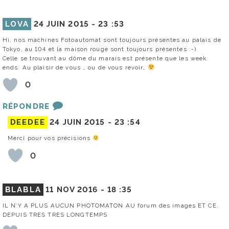
LOVA
24 JUIN 2015 -
23 :53
Hi, nos machines Fotoautomat sont toujours présentes au palais de
Tokyo, au 104 et la maison rouge sont toujours présentes :-).
Celle se trouvant au dôme du marais est présente que les week
ends. Au plaisir de vous … ou de vous revoir…
0
RÉPONDRE
DEEDEE
24 JUIN 2015 -
23 :54
Merci pour vos précisions
0
BLABLA
11 NOV 2016 -
18 :35
IL N’Y A PLUS AUCUN PHOTOMATON AU forum des images ET CE,
DEPUIS TRES TRES LONGTEMPS