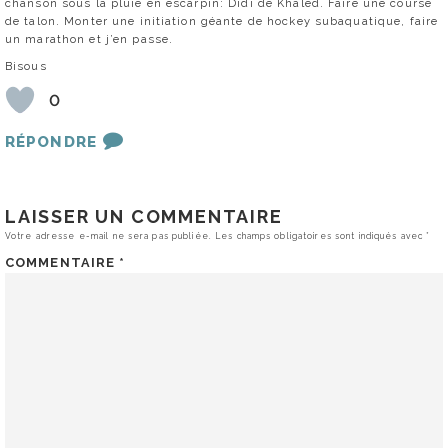
chanson sous la pluie en escarpin: Didi de Khaled. Faire une course
de talon. Monter une initiation géante de hockey subaquatique, faire
un marathon et j’en passe.
Bisous
0
RÉPONDRE
LAISSER UN COMMENTAIRE
Votre adresse e-mail ne sera pas publiée.
Les champs obligatoires sont indiqués avec
*
COMMENTAIRE
*