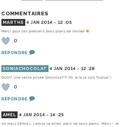
COMMENTAIRES
MARTHE
4 JAN 2014 -
12 :05
Merci pour ces premiers bons plans de l’année
0
RÉPONDRE
SONIACHOCOLAT
4 JAN 2014 -
12 :28
QUOI? Une vente privée Shourouk?!?! Oh la la je suis foutue!;)
0
RÉPONDRE
AMEL
4 JAN 2014 -
14 :25
Ah mais GENIAL, j’adore ce billet, plein de bons plans… Merci ! Je