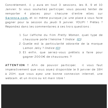
Concrètement, il y aura en tout 3 sessions, les 8, 9 et 10
Janvier. Si vous souhaitez participer, vous pouvez tenter de
remporter 4 places pour chacune d’entre elles sur
Sarenza.com
,
et ici même puisque j’ai une place à vous faire
gagner pour la session du jeudi 9 janvier. YOUPI ! Prêtes ?
Répondez dans les commentaires à ces trois questions :
Sur l’affiche du film
Pretty Woman
, quel type de
chaussure porte l’héroïne ?
(Indice
ICI
)
Quelle est la particularité odorante de la marque
Lemon Jelly ?
(Indice
ICI
)
Et enfin, que seriez-vous prêt(e)s à faire pour
gagner 2000€ de chaussures ?!
ATTENTION !
Afin de pouvoir participer, il vous faut
impérativement que vous soyez disponible le 9 janvier de 18H
à 20H, que vous ayez une bonne connexion internet, une
webcam, et un micro ou kit main libre !