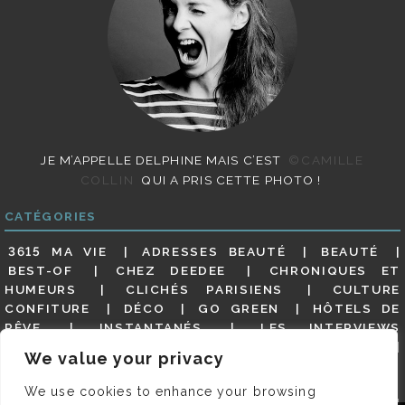
JE M’APPELLE DELPHINE MAIS C’EST
©CAMILLE
COLLIN
QUI A PRIS CETTE PHOTO !
CATÉGORIES
3615 MA VIE
ADRESSES BEAUTÉ
BEAUTÉ
BEST-OF
CHEZ DEEDEE
CHRONIQUES ET
HUMEURS
CLICHÉS PARISIENS
CULTURE
CONFITURE
DÉCO
GO GREEN
HÔTELS DE
RÊVE
INSTANTANÉS
LES INTERVIEWS
PARISIENNES
LIFESTYLE
LOOKS
MATERNITÉ
We value your privacy
MES ADRESSES
MODE
NON CLASSÉ
OLDIES
(BUT GOODIES)
PAR ICI LE MAGOT !
PARIS CITY-
We use cookies to enhance your browsing
GUIDE
PARIS EN PHOTOS
RESTAURANTS