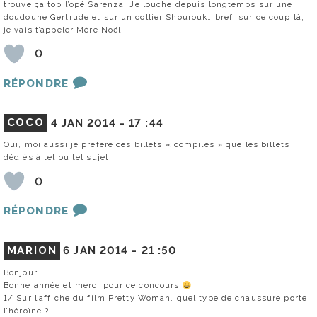
trouve ça top l’opé Sarenza. Je louche depuis longtemps sur une
doudoune Gertrude et sur un collier Shourouk… bref, sur ce coup là,
je vais t’appeler Mère Noël !
0
RÉPONDRE
COCO
4 JAN 2014 -
17 :44
Oui, moi aussi je préfère ces billets « compiles » que les billets
dédiés à tel ou tel sujet !
0
RÉPONDRE
MARION
6 JAN 2014 -
21 :50
Bonjour,
Bonne année et merci pour ce concours
1/ Sur l’affiche du film Pretty Woman, quel type de chaussure porte
l’héroïne ?