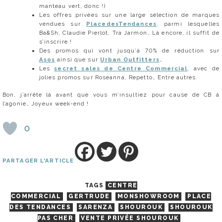
manteau vert, donc !)
Les offres privées sur une large sélection de marques
vendues sur
PlacedesTendances
, parmi lesquelles
Ba&Sh, Claudie Pierlot, Tra Jarmon… Là encore, il suffit de
s’inscrire !
Des promos qui vont jusqu’à 70% de réduction sur
Asos
ainsi que sur
Urban Outfitters
…
Les
secret sales de Centre Commercial
, avec de
jolies promos sur Roseanna, Repetto… Entre autres.
Bon, j’arrête là avant que vous m’insultiez pour cause de CB à
l’agonie… Joyeux week-end !
0
PARTAGER L'ARTICLE
TAGS
CENTRE
COMMERCIAL
GERTRUDE
MONSHOWROOM
PLACE
DES TENDANCES
SARENZA
SHOUROUK
SHOUROUK
PAS CHER
VENTE PRIVÉE SHOUROUK