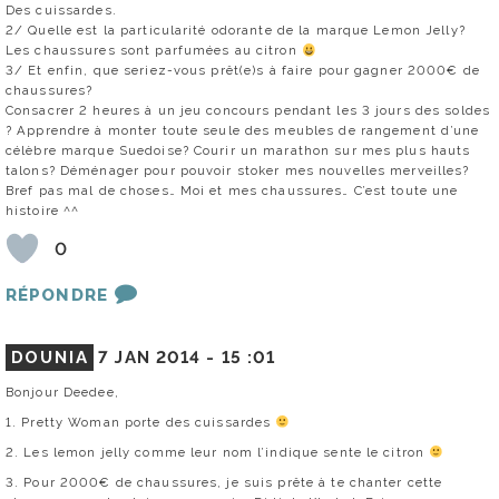
Des cuissardes.
2/ Quelle est la particularité odorante de la marque Lemon Jelly?
Les chaussures sont parfumées au citron
3/ Et enfin, que seriez-vous prêt(e)s à faire pour gagner 2000€ de
chaussures?
Consacrer 2 heures à un jeu concours pendant les 3 jours des soldes
? Apprendre à monter toute seule des meubles de rangement d’une
célèbre marque Suedoise? Courir un marathon sur mes plus hauts
talons? Déménager pour pouvoir stoker mes nouvelles merveilles?
Bref pas mal de choses… Moi et mes chaussures… C’est toute une
histoire ^^
0
RÉPONDRE
DOUNIA
7 JAN 2014 -
15 :01
Bonjour Deedee,
1. Pretty Woman porte des cuissardes
2. Les lemon jelly comme leur nom l’indique sente le citron
3. Pour 2000€ de chaussures, je suis prête à te chanter cette