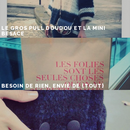
LE GROS PULL DOUDOU ET LA MINI
BESACE
BESOIN DE RIEN, ENVIE DE {TOUT}