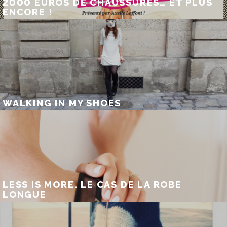
2000 EUROS DE CHAUSSURES… ET PLUS
ENCORE !
WALKING IN MY SHOES
LESS IS MORE. LE CAS DE LA ROBE
LONGUE