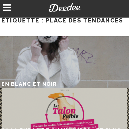
Aller
au
contenu
ÉTIQUETTE :
PLACE DES TENDANCES
EN BLANC ET NOIR