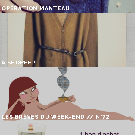
OPÉRATION MANTEAU
A SHOPPÉ !
LES BRÈVES DU WEEK-END // N°72