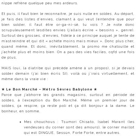
nippe refrène quelque peu mes ardeurs.
Et puis, il faut bien le reconnaitre, je suis nulle en soldes. Au départ,
je fais des listes d’envies, clamant à qui veut l’entendre que pour
bien solder, il faut être or-ga-ni-sé, tu vois ? Je note donc
scrupuleusement lesdites envies (j’allais écrire « besoins », genre).
Surtout des grosses, d’envies, fidèle à ce principe auquel je tente de
m’astreindre et qui dit « achète moins mais mieux ». Donc plus cher,
quand même. Et donc, inévitablement, la promo me chatouille et
j’achète plus et moins bien. On a pas des vies faciles, cqfd une fois
de plus.
MAIS (oui, la diatribe qui précède amène à un propos), si je devais
solder demain (j’ai bien écris SI), voilà où j’irais virtuellement, et
même dans la vraie vie :
★
Le Bon Marché – Métro
Sèvres Babylone
★
Parce que j’abhorre les grands magasins, surtout en période de
soldes, à l’exception du Bon Marché. Même un premier jour de
soldes, ça respire, ça reste poli et ça dit bonjour à la dame. Le
bonheur, en somme.
Mes chouchous : Tsumori Chisato, Isabel Marant (les
vendeuses du corner sont des amours), le corner maillot
qui est DINGUE, Sessùn, Forte Forte, entre autres.