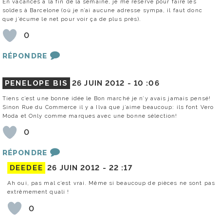
En vacances à la fin de la semaine, je me réserve pour faire les
soldes à Barcelone (où je n’ai aucune adresse sympa, il faut donc
que j’écume le net pour voir ça de plus près).
0
RÉPONDRE
PENELOPE BIS
26 JUIN 2012 -
10 :06
Tiens c’est une bonne idée le Bon marché je n’y avais jamais pensé!
Sinon Rue du Commerce il y a Ilva que j’aime beaucoup: ils font Vero
Moda et Only comme marques avec une bonne sélection!
0
RÉPONDRE
DEEDEE
26 JUIN 2012 -
22 :17
Ah oui, pas mal c’est vrai. Même si beaucoup de pièces ne sont pas
extrêmement quali !
0