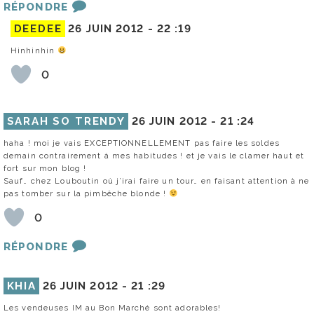
RÉPONDRE
DEEDEE
26 JUIN 2012 -
22 :19
Hinhinhin
0
SARAH SO TRENDY
26 JUIN 2012 -
21 :24
haha ! moi je vais EXCEPTIONNELLEMENT pas faire les soldes
demain contrairement à mes habitudes ! et je vais le clamer haut et
fort sur mon blog !
Sauf… chez Louboutin où j’irai faire un tour… en faisant attention à ne
pas tomber sur la pimbêche blonde !
0
RÉPONDRE
KHIA
26 JUIN 2012 -
21 :29
Les vendeuses IM au Bon Marché sont adorables!