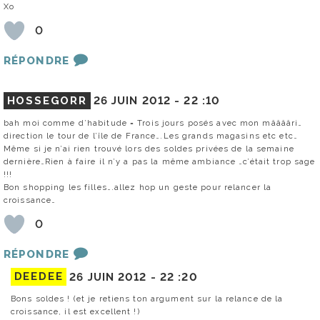
Xo
0
RÉPONDRE
HOSSEGORR
26 JUIN 2012 -
22 :10
bah moi comme d’habitude = Trois jours posés avec mon mââââri…
direction le tour de l’île de France….Les grands magasins etc etc…
Même si je n’ai rien trouvé lors des soldes privées de la semaine
dernière…Rien à faire il n’y a pas la même ambiance …c’était trop sage
!!!
Bon shopping les filles….allez hop un geste pour relancer la
croissance…
0
RÉPONDRE
DEEDEE
26 JUIN 2012 -
22 :20
Bons soldes ! (et je retiens ton argument sur la relance de la
croissance, il est excellent !)