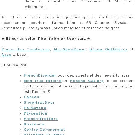
claire ?!), Comptoir des Cotonniers. Et Monoprix,
évidemment.
Ah, et en outsider, dans un quartier que je n’affectionne pas
spécialement pourtant, j’aime bien le 66 Champs Elysées :
vendeuses plutôt sympas, jolies marques et sélection soignée.
★
Et sur la toile, j’irai faire un tour sur…
★
Place des Tendances
,
MonShowRoom
,
Urban Outfitters
et
Asos
la base !
Et puis aussi…
FrenchDisorder
pour des sweats et des Tees à tomber
Mon truc fétiche
et
Poncho Gallery
(le poncho en
cachemire étant LA pièce indispensable du moment, on
est d’accord !)
Cancan
ShopNextDoor
Heimstone
l’Exception
French Trotters
Roseanna
Centre Commercial