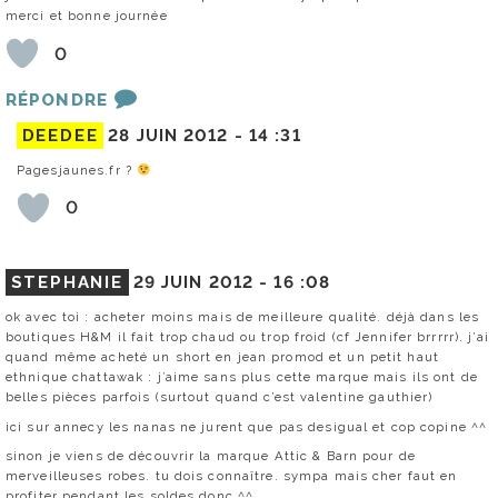
merci et bonne journée
0
RÉPONDRE
DEEDEE
28 JUIN 2012 -
14 :31
Pagesjaunes.fr ?
0
STEPHANIE
29 JUIN 2012 -
16 :08
ok avec toi : acheter moins mais de meilleure qualité. déjà dans les
boutiques H&M il fait trop chaud ou trop froid (cf Jennifer brrrrr). j’ai
quand même acheté un short en jean promod et un petit haut
ethnique chattawak : j’aime sans plus cette marque mais ils ont de
belles pièces parfois (surtout quand c’est valentine gauthier)
ici sur annecy les nanas ne jurent que pas desigual et cop copine ^^
sinon je viens de découvrir la marque Attic & Barn pour de
merveilleuses robes. tu dois connaître. sympa mais cher faut en
profiter pendant les soldes donc ^^