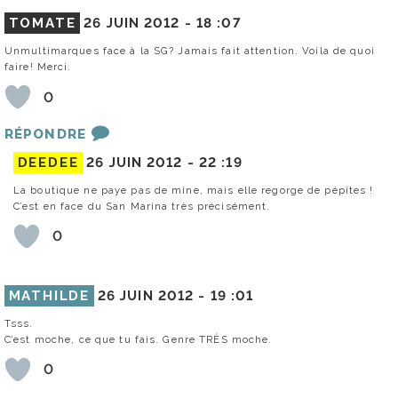
TOMATE
26 JUIN 2012 -
18 :07
Unmultimarques face à la SG? Jamais fait attention. Voila de quoi
faire! Merci.
0
RÉPONDRE
DEEDEE
26 JUIN 2012 -
22 :19
La boutique ne paye pas de mine, mais elle regorge de pépites !
C’est en face du San Marina très précisément.
0
MATHILDE
26 JUIN 2012 -
19 :01
Tsss.
C’est moche, ce que tu fais. Genre TRÈS moche.
0