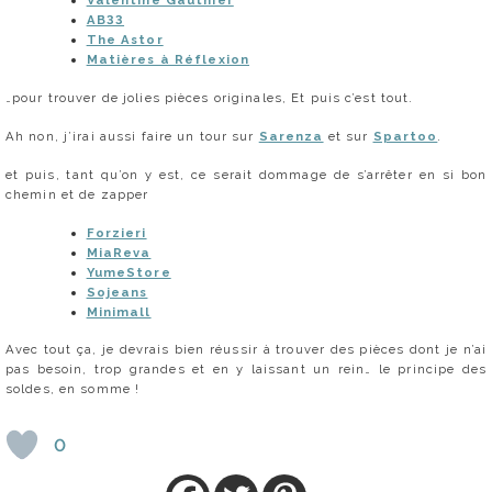
Valentine Gauthier
AB33
The Astor
Matières à Réflexion
…pour trouver de jolies pièces originales, Et puis c’est tout.
Ah non, j’irai aussi faire un tour sur
Sarenza
et sur
Spartoo
.
et puis, tant qu’on y est, ce serait dommage de s’arrêter en si bon
chemin et de zapper
Forzieri
MiaReva
YumeStore
Sojeans
Minimall
Avec tout ça, je devrais bien réussir à trouver des pièces dont je n’ai
pas besoin, trop grandes et en y laissant un rein… le principe des
soldes, en somme !
0