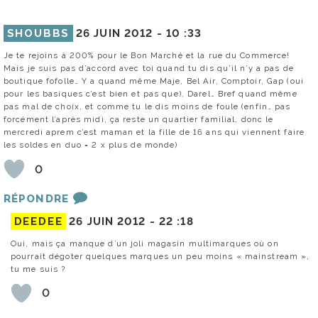
SHOUBBS
26 JUIN 2012 -
10 :33
Je te rejoins à 200% pour le Bon Marché et la rue du Commerce!
Mais je suis pas d’accord avec toi quand tu dis qu’il n’y a pas de
boutique fofolle… Y a quand même Maje, Bel Air, Comptoir, Gap (oui
pour les basiques c’est bien et pas que), Darel… Bref quand même
pas mal de choix, et comme tu le dis moins de foule (enfin… pas
forcément l’après midi, ça reste un quartier familial, donc le
mercredi aprem c’est maman et la fille de 16 ans qui viennent faire
les soldes en duo = 2 x plus de monde)
0
RÉPONDRE
DEEDEE
26 JUIN 2012 -
22 :18
Oui, mais ça manque d’un joli magasin multimarques où on
pourrait dégoter quelques marques un peu moins « mainstream »,
tu me suis ?
0