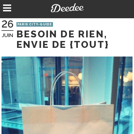
Aller
au
contenu
26
PARIS CITY-GUIDE
BESOIN DE RIEN,
JUIN
ENVIE DE {TOUT}