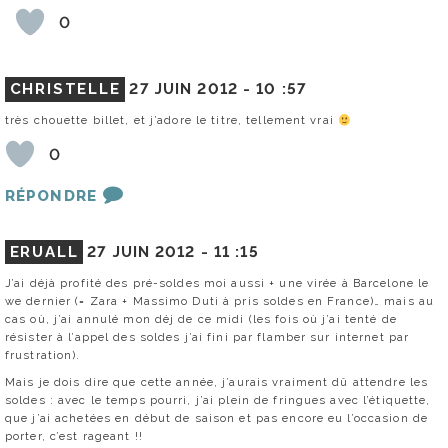
0
CHRISTELLE
27 JUIN 2012 -
10 :57
très chouette billet, et j’adore le titre, tellement vrai
0
RÉPONDRE
ERUALL
27 JUIN 2012 -
11 :15
J’ai déjà profité des pré-soldes moi aussi + une virée à Barcelone le
we dernier (= Zara + Massimo Duti à pris soldes en France)… mais au
cas où, j’ai annulé mon déj de ce midi (les fois où j’ai tenté de
résister à l’appel des soldes j’ai fini par flamber sur internet par
frustration).
Mais je dois dire que cette année, j’aurais vraiment dû attendre les
soldes : avec le temps pourri, j’ai plein de fringues avec l’étiquette,
que j’ai achetées en début de saison et pas encore eu l’occasion de
porter, c’est rageant !!