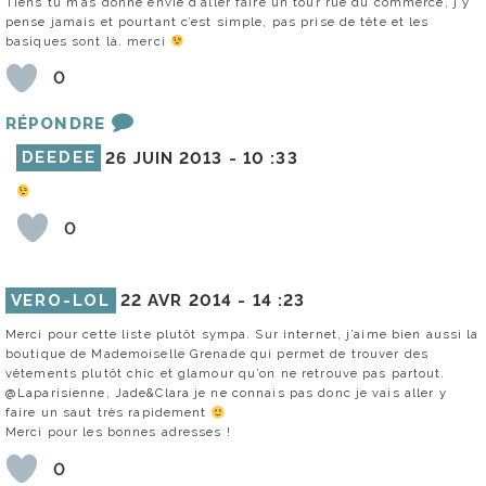
Tiens tu m’as donné envie d’aller faire un tour rue du commerce, j’y
pense jamais et pourtant c’est simple, pas prise de tête et les
basiques sont là. merci
0
RÉPONDRE
DEEDEE
26 JUIN 2013 -
10 :33
0
VERO-LOL
22 AVR 2014 -
14 :23
Merci pour cette liste plutôt sympa. Sur internet, j’aime bien aussi la
boutique de Mademoiselle Grenade qui permet de trouver des
vêtements plutôt chic et glamour qu’on ne retrouve pas partout.
@Laparisienne, Jade&Clara je ne connais pas donc je vais aller y
faire un saut très rapidement
Merci pour les bonnes adresses !
0