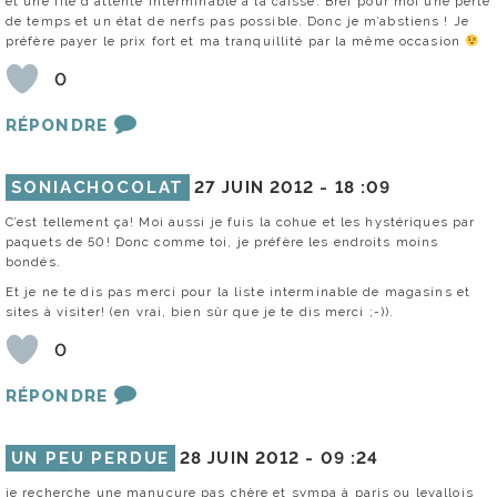
et une file d’attente interminable à la caisse. Bref pour moi une perte
de temps et un état de nerfs pas possible. Donc je m’abstiens ! Je
préfère payer le prix fort et ma tranquillité par la même occasion
0
RÉPONDRE
SONIACHOCOLAT
27 JUIN 2012 -
18 :09
C’est tellement ça! Moi aussi je fuis la cohue et les hystériques par
paquets de 50! Donc comme toi, je préfère les endroits moins
bondés.
Et je ne te dis pas merci pour la liste interminable de magasins et
sites à visiter! (en vrai, bien sûr que je te dis merci ;-)).
0
RÉPONDRE
UN PEU PERDUE
28 JUIN 2012 -
09 :24
je recherche une manucure pas chère et sympa à paris ou levallois