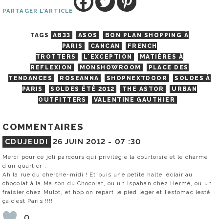
PARTAGER L'ARTICLE
TAGS
AB33
ASOS
BON PLAN SHOPPING À
PARIS
CANCAN
FRENCH
TROTTERS
L'EXCEPTION
MATIÈRES À
REFLEXION
MONSHOWROOM
PLACE DES
TENDANCES
ROSEANNA
SHOPNEXTDOOR
SOLDES À
PARIS
SOLDES ÉTÉ 2012
THE ASTOR
URBAN
OUTFITTERS
VALENTINE GAUTHIER
COMMENTAIRES
CDUJEUDI
26 JUIN 2012 -
07 :30
Merci pour ce joli parcours qui privilégie la courtoisie et le charme
d’un quartier .
Ah la rue du cherche-midi ! Et puis une petite halte, éclair au
chocolat à la Maison du Chocolat, ou un Ispahan chez Hermé, ou un
fraisier chez Mulot, et hop on repart le pied léger et l’estomac lesté,
ça c’est Paris !!!!
0