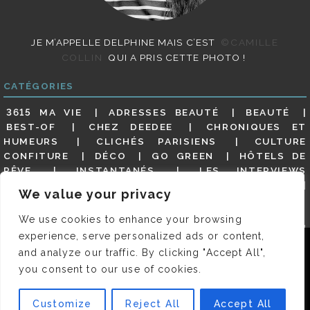
JE M’APPELLE DELPHINE MAIS C’EST
©CAMILLE
COLLIN
QUI A PRIS CETTE PHOTO !
CATÉGORIES
3615 MA VIE
ADRESSES BEAUTÉ
BEAUTÉ
BEST-OF
CHEZ DEEDEE
CHRONIQUES ET
HUMEURS
CLICHÉS PARISIENS
CULTURE
CONFITURE
DÉCO
GO GREEN
HÔTELS DE
RÊVE
INSTANTANÉS
LES INTERVIEWS
PARISIENNES
LIFESTYLE
LOOKS
MATERNITÉ
We value your privacy
MES ADRESSES
MODE
NON CLASSÉ
OLDIES
(BUT GOODIES)
PAR ICI LE MAGOT !
PARIS CITY-
We use cookies to enhance your browsing
GUIDE
PARIS EN PHOTOS
RESTAURANTS
experience, serve personalized ads or content,
REVUE DE PRESSE DÉTAILLÉE, SIOU PLAIT
SALONS
Nous utilisons des cookies pour vous garantir la meilleure
and analyze our traffic. By clicking "Accept All",
DE THÉ
SHOPPING
VIDÉOS
VITE ! UN RESTO
expérience sur notre site. Si vous continuez à utiliser ce
you consent to our use of cookies.
VOYAGES VOYAGES
dernier, nous considérerons que vous acceptez l'utilisation des
cookies.
Customize
Reject All
Accept All
© 2026 DEEDEE | TOUS DROITS RÉSERVÉS. DESIGNED BY
OK