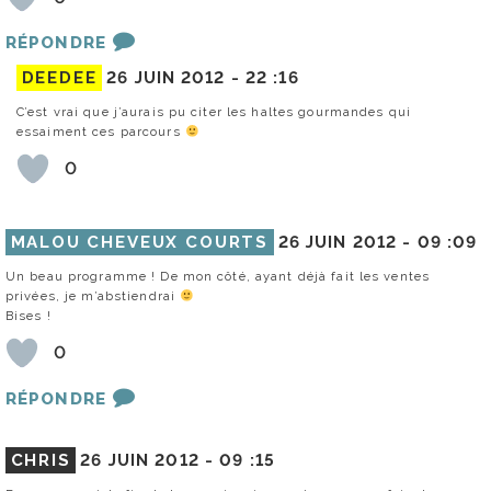
RÉPONDRE
DEEDEE
26 JUIN 2012 -
22 :16
C’est vrai que j’aurais pu citer les haltes gourmandes qui
essaiment ces parcours
0
MALOU CHEVEUX COURTS
26 JUIN 2012 -
09 :09
Un beau programme ! De mon côté, ayant déjà fait les ventes
privées, je m’abstiendrai
Bises !
0
RÉPONDRE
CHRIS
26 JUIN 2012 -
09 :15