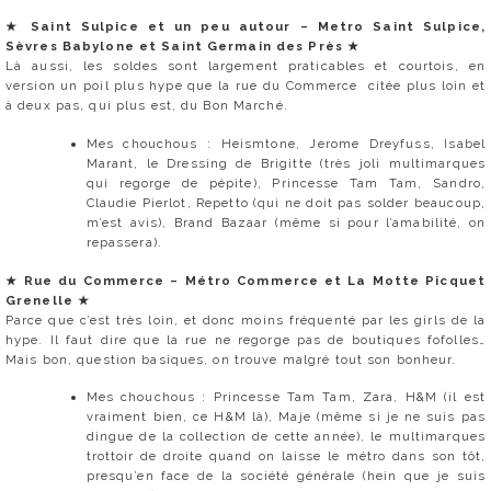
★
Saint Sulpice et un peu autour – Metro Saint Sulpice,
Sèvres Babylone et Saint Germain des Près
★
Là aussi, les soldes sont largement praticables et courtois, en
version un poil plus hype que la rue du Commerce citée plus loin et
à deux pas, qui plus est, du Bon Marché.
Mes chouchous : Heismtone, Jerome Dreyfuss, Isabel
Marant, le Dressing de Brigitte (très joli multimarques
qui regorge de pépite), Princesse Tam Tam, Sandro,
Claudie Pierlot, Repetto (qui ne doit pas solder beaucoup,
m’est avis), Brand Bazaar (même si pour l’amabilité, on
repassera).
★
Rue du Commerce – Métro Commerce et La Motte Picquet
Grenelle
★
Parce que c’est très loin, et donc moins fréquenté par les girls de la
hype. Il faut dire que la rue ne regorge pas de boutiques fofolles…
Mais bon, question basiques, on trouve malgré tout son bonheur.
Mes chouchous : Princesse Tam Tam, Zara, H&M (il est
vraiment bien, ce H&M là), Maje (même si je ne suis pas
dingue de la collection de cette année), le multimarques
trottoir de droite quand on laisse le métro dans son tôt,
presqu’en face de la société générale (hein que je suis