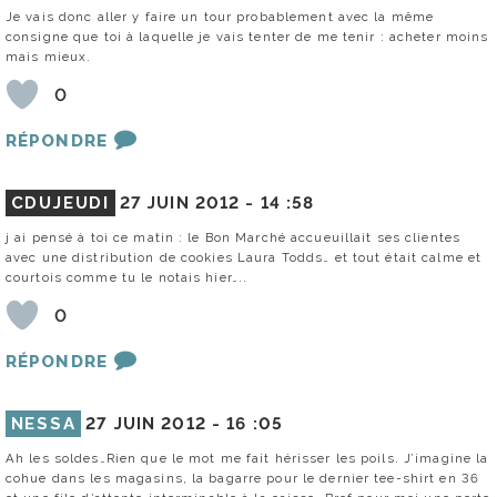
Je vais donc aller y faire un tour probablement avec la même
consigne que toi à laquelle je vais tenter de me tenir : acheter moins
mais mieux.
0
RÉPONDRE
CDUJEUDI
27 JUIN 2012 -
14 :58
j ai pensé à toi ce matin : le Bon Marché accueuillait ses clientes
avec une distribution de cookies Laura Todds… et tout était calme et
courtois comme tu le notais hier…..
0
RÉPONDRE
NESSA
27 JUIN 2012 -
16 :05
Ah les soldes…Rien que le mot me fait hérisser les poils. J’imagine la
cohue dans les magasins, la bagarre pour le dernier tee-shirt en 36