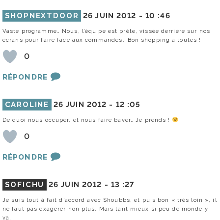
SHOPNEXTDOOR
26 JUIN 2012 -
10 :46
Vaste programme… Nous, l’équipe est prête, vissée derrière sur nos
écrans pour faire face aux commandes… Bon shopping à toutes !
0
RÉPONDRE
CAROLINE
26 JUIN 2012 -
12 :05
De quoi nous occuper, et nous faire baver… Je prends !
0
RÉPONDRE
SOFICHU
26 JUIN 2012 -
13 :27
Je suis tout à fait d’accord avec Shoubbs, et puis bon « très loin », il
ne faut pas exagérer non plus. Mais tant mieux si peu de monde y
va.