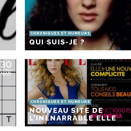
CHRONIQUES ET HUMEURS
QUI SUIS-JE ?
30
MAR
CHRONIQUES ET HUMEURS
NOUVEAU SITE DE
L’INÉNARRABLE ELLE