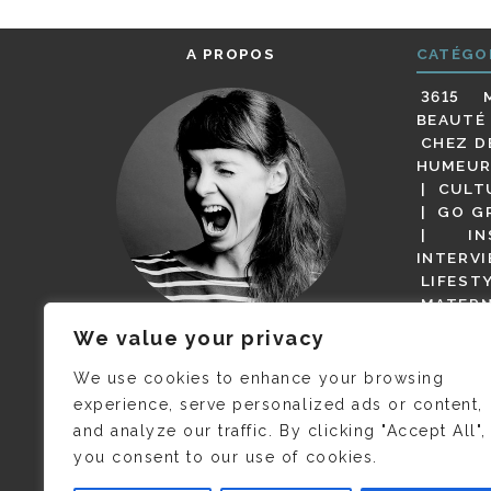
A PROPOS
CATÉGO
3615 
BEAUTÉ
CHEZ D
HUMEUR
CULT
GO G
IN
INTERV
LIFEST
MATERN
MODE
We value your privacy
(BUT G
JE M’APPELLE DELPHINE MAIS
MAGOT 
C’EST
©CAMILLE COLLIN
QUI A
We use cookies to enhance your browsing
PARI
PRIS CETTE PHOTO !
experience, serve personalized ads or content,
RESTA
and analyze our traffic. By clicking "Accept All",
PRESSE 
you consent to our use of cookies.
SALONS
VIDÉOS