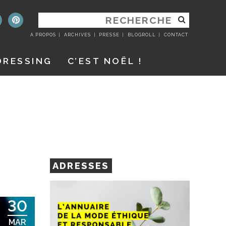
RECHERCHER
:
A PROPOS
ARCHIVES
PRESSE
BLOGROLL
CONTACT
DRESSING
C’EST NOËL !
ADRESSES
30
MAR