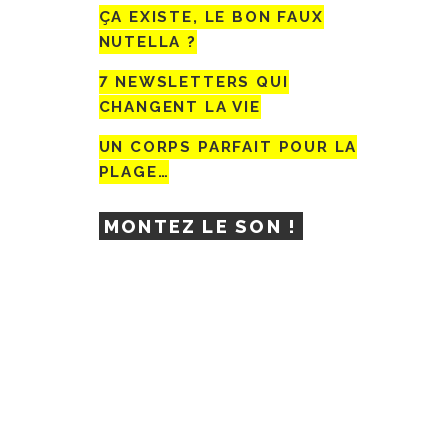
ÇA EXISTE, LE BON FAUX
NUTELLA ?
7 NEWSLETTERS QUI
CHANGENT LA VIE
UN CORPS PARFAIT POUR LA
PLAGE…
MONTEZ LE SON !