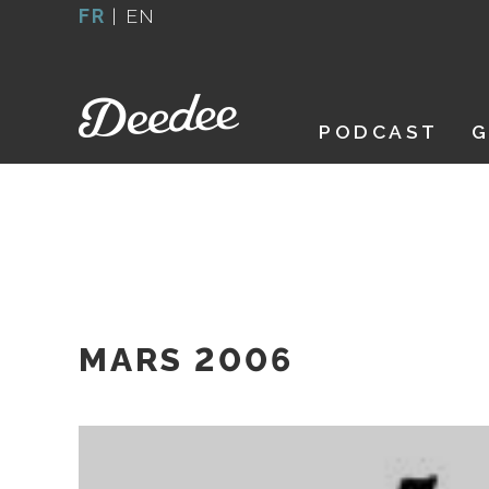
Aller
FR
|
EN
au
contenu
PODCAST
G
MARS 2006