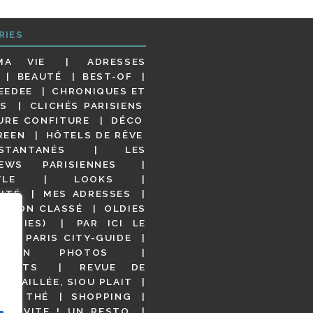
RIES
MA VIE
ADRESSES
BEAUTÉ
BEST-OF
EEDEE
CHRONIQUES ET
S
CLICHÉS PARISIENS
URE CONFITURE
DÉCO
REEN
HÔTELS DE RÊVE
STANTANÉS
LES
IEWS PARISIENNES
YLE
LOOKS
ITÉ
MES ADRESSES
NON CLASSÉ
OLDIES
OODIES)
PAR ICI LE
!
PARIS CITY-GUIDE
S EN PHOTOS
URANTS
REVUE DE
DÉTAILLÉE, SIOU PLAIT
 DE THÉ
SHOPPING
VITE ! UN RESTO