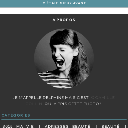
C'ÉTAIT MIEUX AVANT
ARTICLES
A PROPOS
JE M’APPELLE DELPHINE MAIS C’EST
©CAMILLE
COLLIN
QUI A PRIS CETTE PHOTO !
CATÉGORIES
3615 MA VIE
ADRESSES BEAUTÉ
BEAUTÉ