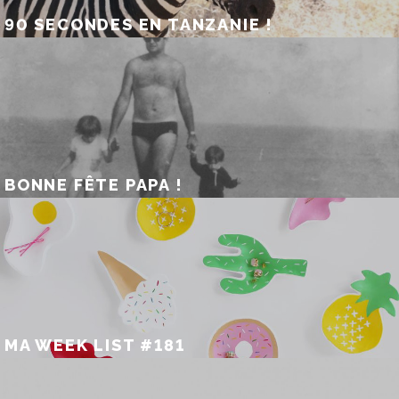
90 SECONDES EN TANZANIE !
BONNE FÊTE PAPA !
MA WEEK LIST #181