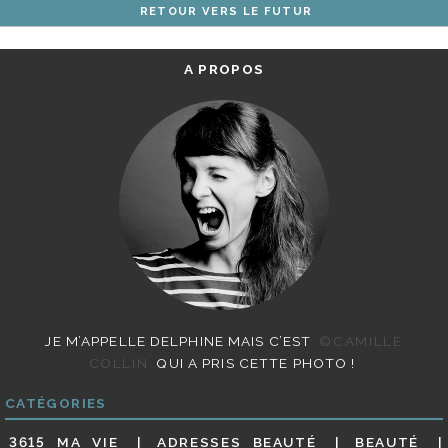
RETOUR VERS LE FUTUR
ARTICLES
A PROPOS
JE M’APPELLE DELPHINE MAIS C’EST
©CAMILLE
COLLIN
QUI A PRIS CETTE PHOTO !
CATÉGORIES
3615 MA VIE
ADRESSES BEAUTÉ
BEAUTÉ