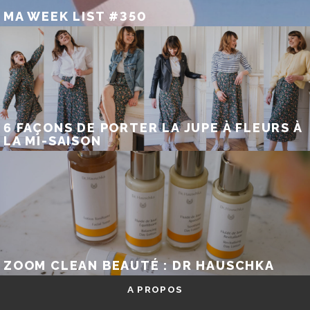
MA WEEK LIST #350
6 FAÇONS DE PORTER LA JUPE À FLEURS À
LA MI-SAISON
ZOOM CLEAN BEAUTÉ : DR HAUSCHKA
A PROPOS