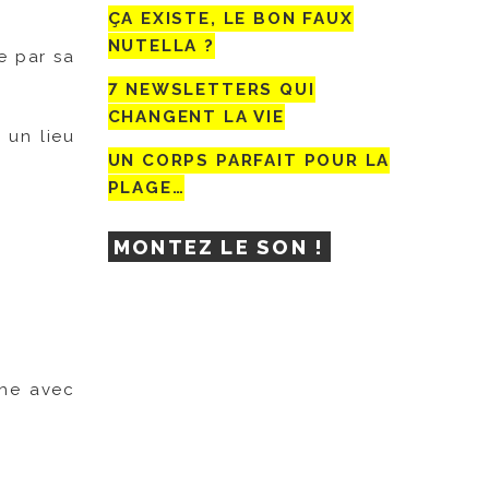
ÇA EXISTE, LE BON FAUX
NUTELLA ?
e par sa
7 NEWSLETTERS QUI
CHANGENT LA VIE
 un lieu
UN CORPS PARFAIT POUR LA
PLAGE…
MONTEZ LE SON !
the avec