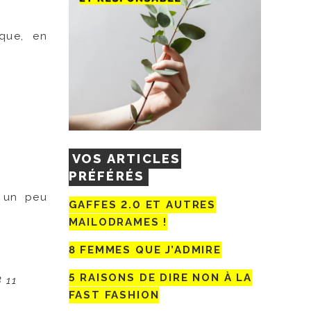
 que, en
VOS ARTICLES
PRÉFÉRÉS
s un peu
GAFFES 2.0 ET AUTRES
MAILODRAMES !
8 FEMMES QUE J’ADMIRE
5 RAISONS DE DIRE NON À LA
 11
FAST FASHION