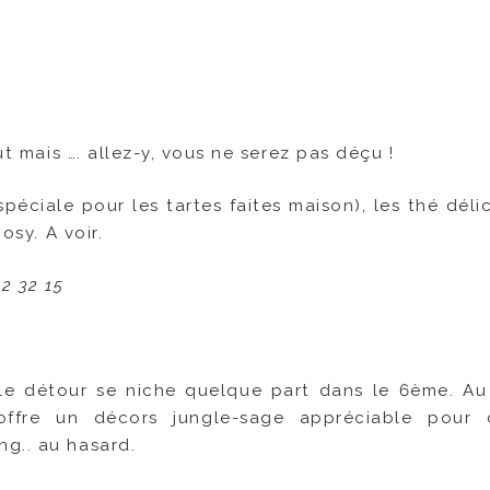
ut mais …. allez-y, vous ne serez pas déçu !
péciale pour les tartes faites maison), les thé délic
osy. A voir.
2 32 15
t le détour se niche quelque part dans le 6ème. Au
offre un décors jungle-sage appréciable pour 
g.. au hasard.