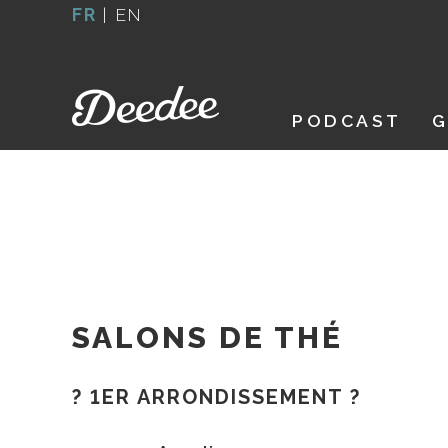
Aller
FR
|
EN
au
contenu
PODCAST
G
SALONS DE THÉ
? 1ER ARRONDISSEMENT ?