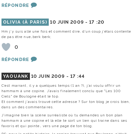
RÉPONDRE
OLIVIA (À PARIS)
10 JUIN 2009 -
17 :20
Hm j’y suis allé une fois et comment dire, d’un coup j’étais contente
de pas être nue…berk berk;
0
RÉPONDRE
YAOUANK
10 JUIN 2009 -
17 :44
C’est marrant, il y a quelques temps (1 an ?), j’ai voulu offrir un
hammam à une copine. J’avais finalement conclu que "Les 100
Ciels" de Boulogne était le top.
Et comment j’avais trouvé cette adresse ? Sur ton blog je crois bien,
dans un des commentaires.
J’imagine bien la scène surréaliste où tu demandes un bon plan
hammam à une copine et là elle te sort un lien qui traine dans ses
favoris et qui pointe… vers une page de ton blog.
PS: pour la petite histoire, la copine trouvant que Boulogne, c’était