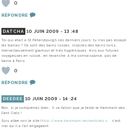
0
RÉPONDRE
DATCHA
10 JUIN 2009 -
13 :48
Toi qui était à St Petersbourgh ces derniers jours, tu n’as pas essayé
les banias ? Ce sont des bains russes, inspirés des bains turcs,
merveilleusement glamour et trés hygiéniques. Avis aux futures
voyageuses en russie… en revanche, à ma connaissance, pas de
bania à Paris.
0
RÉPONDRE
DEEDEE
10 JUIN 2009 -
14 :24
Bon, si je comprends bien.. Il va falloir que je teste le Hammam des
Cent Ciels !
Suis allée voir le site (
http://www.hammam-lescentciels.c..
. c’est
vrai qu’il a l’air engageant.