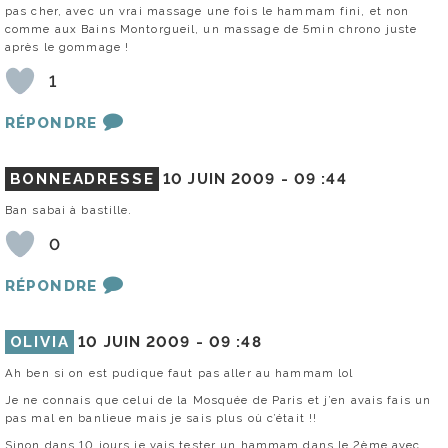
pas cher, avec un vrai massage une fois le hammam fini, et non
comme aux Bains Montorgueil, un massage de 5min chrono juste
après le gommage !
1
RÉPONDRE
BONNEADRESSE
10 JUIN 2009 -
09 :44
Ban sabai à bastille.
0
RÉPONDRE
OLIVIA
10 JUIN 2009 -
09 :48
Ah ben si on est pudique faut pas aller au hammam lol
Je ne connais que celui de la Mosquée de Paris et j’en avais fais un
pas mal en banlieue mais je sais plus où c’était !!
Sinon dans 10 jours je vais tester un hammam dans le 2ème avec