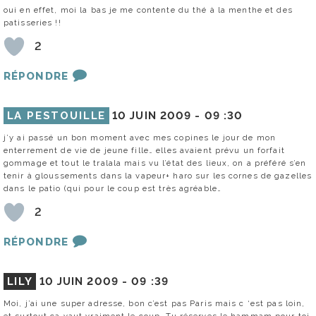
oui en effet, moi la bas je me contente du thé à la menthe et des
patisseries !!
2
RÉPONDRE
LA PESTOUILLE
10 JUIN 2009 -
09 :30
j’y ai passé un bon moment avec mes copines le jour de mon
enterrement de vie de jeune fille… elles avaient prévu un forfait
gommage et tout le tralala mais vu l’état des lieux, on a préféré s’en
tenir à gloussements dans la vapeur+ haro sur les cornes de gazelles
dans le patio (qui pour le coup est très agréable…
2
RÉPONDRE
LILY
10 JUIN 2009 -
09 :39
Moi, j’ai une super adresse, bon c’est pas Paris mais c ‘est pas loin,
et surtout ça vaut vraiment le coup. Tu réserves le hammam pour toi