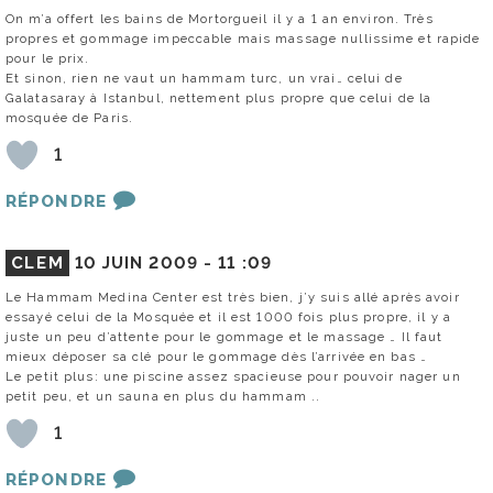
On m’a offert les bains de Mortorgueil il y a 1 an environ. Très
propres et gommage impeccable mais massage nullissime et rapide
pour le prix.
Et sinon, rien ne vaut un hammam turc, un vrai… celui de
Galatasaray à Istanbul, nettement plus propre que celui de la
mosquée de Paris.
1
RÉPONDRE
CLEM
10 JUIN 2009 -
11 :09
Le Hammam Medina Center est très bien, j’y suis allé après avoir
essayé celui de la Mosquée et il est 1000 fois plus propre, il y a
juste un peu d’attente pour le gommage et le massage … Il faut
mieux déposer sa clé pour le gommage dès l’arrivée en bas …
Le petit plus: une piscine assez spacieuse pour pouvoir nager un
petit peu, et un sauna en plus du hammam ..
1
RÉPONDRE