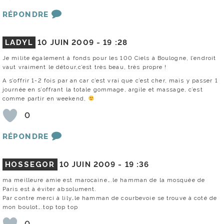
RÉPONDRE
LADYL
10 JUIN 2009 -
19 :28
Je milite également à fonds pour les 100 Ciels à Boulogne, l’endroit
vaut vraiment le détour,c’est très beau, très propre !
A s’offrir 1-2 fois par an car c’est vrai que c’est cher, mais y passer 1
journée en s’offrant la totale gommage, argile et massage, c’est
comme partir en weekend,
0
RÉPONDRE
HOSSEGOR
10 JUIN 2009 -
19 :36
ma meilleure amie est marocaine….le hamman de la mosquée de
Paris est à éviter absolument.
Par contre merci à lily…le hamman de courbevoie se trouve à coté de
mon boulot….top top top
0