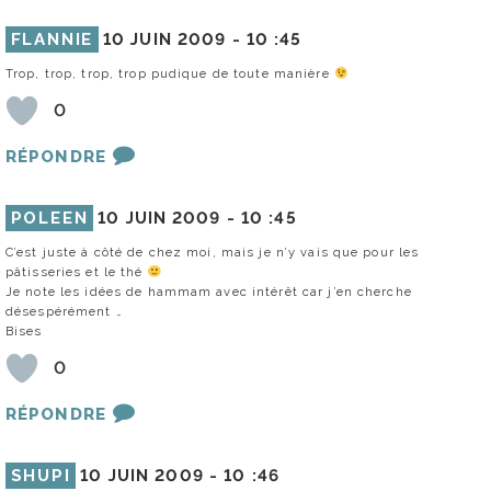
FLANNIE
10 JUIN 2009 -
10 :45
Trop, trop, trop, trop pudique de toute manière
0
RÉPONDRE
POLEEN
10 JUIN 2009 -
10 :45
C’est juste à côté de chez moi, mais je n’y vais que pour les
pâtisseries et le thé
Je note les idées de hammam avec intérêt car j’en cherche
désespérément …
Bises
0
RÉPONDRE
SHUPI
10 JUIN 2009 -
10 :46