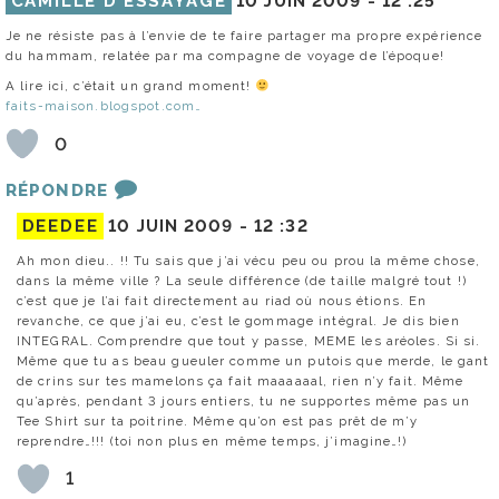
CAMILLE D’ESSAYAGE
10 JUIN 2009 -
12 :25
Je ne résiste pas à l’envie de te faire partager ma propre expérience
du hammam, relatée par ma compagne de voyage de l’époque!
A lire ici, c’était un grand moment!
faits-maison.blogspot.com…
0
RÉPONDRE
DEEDEE
10 JUIN 2009 -
12 :32
Ah mon dieu.. !! Tu sais que j’ai vécu peu ou prou la même chose,
dans la même ville ? La seule différence (de taille malgré tout !)
c’est que je l’ai fait directement au riad où nous étions. En
revanche, ce que j’ai eu, c’est le gommage intégral. Je dis bien
INTEGRAL. Comprendre que tout y passe, MEME les aréoles. Si si.
Même que tu as beau gueuler comme un putois que merde, le gant
de crins sur tes mamelons ça fait maaaaaal, rien n’y fait. Même
qu’après, pendant 3 jours entiers, tu ne supportes même pas un
Tee Shirt sur ta poitrine. Même qu’on est pas prêt de m’y
reprendre…!!! (toi non plus en même temps, j’imagine…!)
1