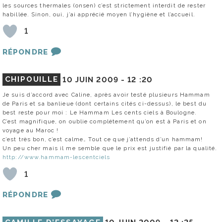
les sources thermales (onsen) c’est strictement interdit de rester
habillée. Sinon, oui, j’ai apprécié moyen l’hygiène et l’accueil.
1
RÉPONDRE
CHIPOUILLE
10 JUIN 2009 -
12 :20
Je suis d’accord avec Caline, après avoir testé plusieurs Hammam
de Paris et sa banlieue (dont certains cités ci-dessus), le best du
best reste pour moi : Le Hammam Les cents ciels à Boulogne.
C’est magnifique, on oublie complétement qu’on est à Paris et on
voyage au Maroc !
c’est très bon, c’est calme… Tout ce que j’attends d’un hammam!
Un peu cher mais il me semble que le prix est justifié par la qualité.
http://www.hammam-lescentciels
1
RÉPONDRE