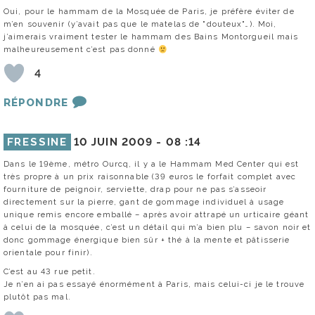
Oui, pour le hammam de la Mosquée de Paris, je préfère éviter de
m’en souvenir (y’avait pas que le matelas de "douteux"…). Moi,
j’aimerais vraiment tester le hammam des Bains Montorgueil mais
malheureusement c’est pas donné
4
RÉPONDRE
FRESSINE
10 JUIN 2009 -
08 :14
Dans le 19ème, métro Ourcq, il y a le Hammam Med Center qui est
très propre à un prix raisonnable (39 euros le forfait complet avec
fourniture de peignoir, serviette, drap pour ne pas s’asseoir
directement sur la pierre, gant de gommage individuel à usage
unique remis encore emballé – après avoir attrapé un urticaire géant
à celui de la mosquée, c’est un détail qui m’a bien plu – savon noir et
donc gommage énergique bien sûr + thé à la mente et pâtisserie
orientale pour finir).
C’est au 43 rue petit.
Je n’en ai pas essayé énormément à Paris, mais celui-ci je le trouve
plutôt pas mal.