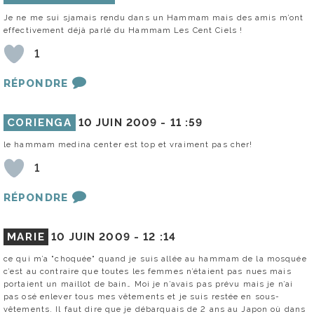
Je ne me sui sjamais rendu dans un Hammam mais des amis m’ont
effectivement déjà parlé du Hammam Les Cent Ciels !
1
RÉPONDRE
CORIENGA
10 JUIN 2009 -
11 :59
le hammam medina center est top et vraiment pas cher!
1
RÉPONDRE
MARIE
10 JUIN 2009 -
12 :14
ce qui m’a "choquée" quand je suis allée au hammam de la mosquée
c’est au contraire que toutes les femmes n’étaient pas nues mais
portaient un maillot de bain… Moi je n’avais pas prévu mais je n’ai
pas osé enlever tous mes vêtements et je suis restée en sous-
vêtements. Il faut dire que je débarquais de 2 ans au Japon où dans