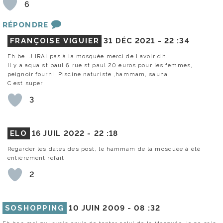
6
RÉPONDRE
FRANÇOISE VIGUIER
31 DÉC 2021 -
22 :34
Eh be. J IRAI pas à la mosquée merci de l avoir dit.
Il y a aqua st paul 6 rue st paul 20 euros pour les femmes,
peignoir fourni. Piscine naturiste ,hammam, sauna
C est super
3
ELO
16 JUIL 2022 -
22 :18
Regarder les dates des post, le hammam de la mosquée à été
entièrement refait
2
SOSHOPPING
10 JUIN 2009 -
08 :32