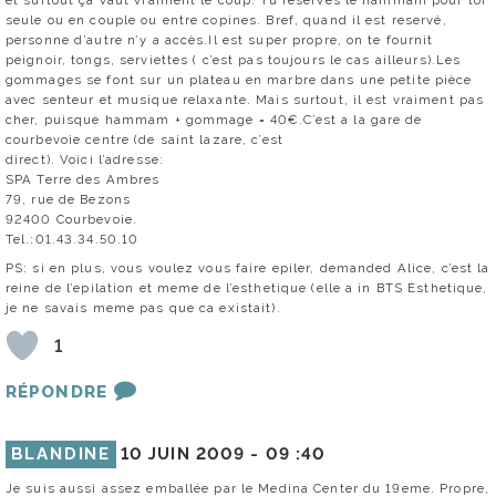
seule ou en couple ou entre copines. Bref, quand il est reservé,
personne d’autre n’y a accès.Il est super propre, on te fournit
peignoir, tongs, serviettes ( c’est pas toujours le cas ailleurs).Les
gommages se font sur un plateau en marbre dans une petite pièce
avec senteur et musique relaxante. Mais surtout, il est vraiment pas
cher, puisque hammam + gommage = 40€.C’est a la gare de
courbevoie centre (de saint lazare, c’est
direct). Voici l’adresse:
SPA Terre des Ambres
79, rue de Bezons
92400 Courbevoie.
Tel.:01.43.34.50.10
PS: si en plus, vous voulez vous faire epiler, demanded Alice, c’est la
reine de l’epilation et meme de l’esthetique (elle a in BTS Esthetique,
je ne savais meme pas que ca existait).
1
RÉPONDRE
BLANDINE
10 JUIN 2009 -
09 :40
Je suis aussi assez emballée par le Medina Center du 19eme. Propre,