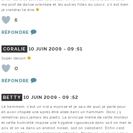
ma prof de danse orientale et les autres filles du cours, s’il est bien
je viendrai te dire
6
RÉPONDRE
CORALIE
10 JUIN 2009 -
09 :51
Super dessin
0
RÉPONDRE
BETTY
10 JUIN 2009 -
09 :52
Le hammam, c’est un nid a mycose et je sais de quoi je parle pour
en avoir chopée une après être allee dans un hammam. Donc j’y
remettrai plus jamais les pieds. Le principe même de cette moiteur
et cette humidité impose une hygiène rigoureuse donc soit on met le
prix et on va dans un endroit nickel, soit on s’abstient. Enfin c’est