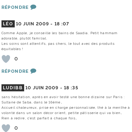
RÉPONDRE
LÉO
10 JUIN 2009 -
18 :07
Comme Apple, je conseille les bains de Saadia. Petit hammam
adorable, plutôt familial.
Les soins sont attentifs, pas chers, le tout avec des produits
équitables !
0
RÉPONDRE
LUDIBB
10 JUIN 2009 -
18 :35
sans hésitation, après en avoir testé une bonne dizaine sur Paris :
Sultane de Saba, dans le 16ème…
Accueil chaleureux, prise en charge personnalisée, thé à la menthe à
volonté dans un salon décor orient, petite pâtisserie qui va bien…
Rien à redire, c’est parfait à chaque fois…
0