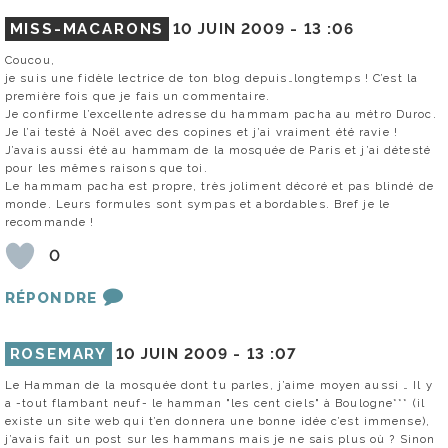
MISS-MACARONS
10 JUIN 2009 -
13 :06
Coucou,
je suis une fidèle lectrice de ton blog depuis…longtemps ! C’est la
première fois que je fais un commentaire.
Je confirme l’excellente adresse du hammam pacha au métro Duroc.
Je l’ai testé à Noël avec des copines et j’ai vraiment été ravie !
J’avais aussi été au hammam de la mosquée de Paris et j’ai détesté
pour les mêmes raisons que toi.
Le hammam pacha est propre, très joliment décoré et pas blindé de
monde. Leurs formules sont sympas et abordables. Bref je le
recommande !
0
RÉPONDRE
ROSEMARY
10 JUIN 2009 -
13 :07
Le Hamman de la mosquée dont tu parles, j’aime moyen aussi … Il y
a -tout flambant neuf- le hamman "les cent ciels" à Boulogne*** (il
existe un site web qui t’en donnera une bonne idée c’est immense),
j’avais fait un post sur les hammans mais je ne sais plus où ? Sinon