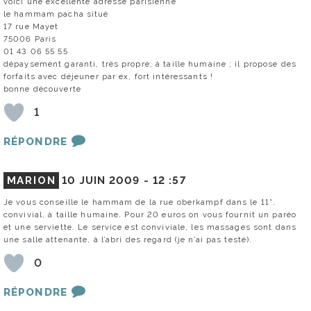
voici une excellente adresse parisienne
le hammam pacha situé
17 rue Mayet
75006 Paris
01 43 06 55 55
dépaysement garanti, très propre, à taille humaine ; il propose des
forfaits avec déjeuner par ex, fort intéressants !
bonne découverte
1
RÉPONDRE
MARION
10 JUIN 2009 -
12 :57
Je vous conseille le hammam de la rue oberkampf dans le 11°.
convivial, à taille humaine. Pour 20 euros on vous fournit un paréo
et une serviette. Le service est conviviale, les massages sont dans
une salle attenante, à l’abri des regard (je n’ai pas testé).
0
RÉPONDRE