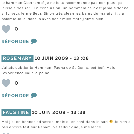
le hamman Oberkampf je ne te le recommande pas non plus, ça
laisse à désirer ! En conclusion, un hammam ce n’est jamais donné
si tu veux le meilleur. Sinon très clean les bains du marais, il y a
polémique là-dessus avec des amies mais j’aime bien.
0
RÉPONDRE
ROSEMARY
10 JUIN 2009 -
13 :08
J’allais oublier le Hammam Pacha de St Denis, bof bof. Mais
l’expérience vaut la peine !
0
RÉPONDRE
FAUSTINE
10 JUIN 2009 -
13 :38
Moi j’ai de bonnes adresses, mais elles sont dans le sud
Je n’en ai
pas encore fait sur Panam. Va falloir que je me lance.