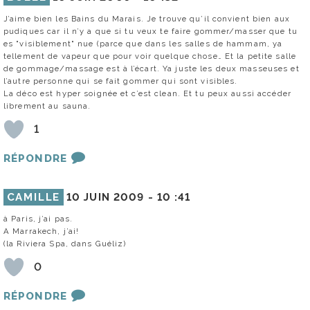
J’aime bien les Bains du Marais. Je trouve qu’il convient bien aux
pudiques car il n’y a que si tu veux te faire gommer/masser que tu
es "visiblement" nue (parce que dans les salles de hammam, ya
tellement de vapeur que pour voir quelque chose… Et la petite salle
de gommage/massage est à l’écart. Ya juste les deux masseuses et
l’autre personne qui se fait gommer qui sont visibles.
La déco est hyper soignée et c’est clean. Et tu peux aussi accéder
librement au sauna.
1
RÉPONDRE
CAMILLE
10 JUIN 2009 -
10 :41
à Paris, j’ai pas.
A Marrakech, j’ai!
(la Riviera Spa, dans Guéliz)
0
RÉPONDRE