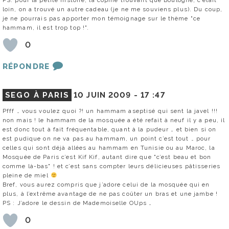
loin, on a trouvé un autre cadeau (je ne me souviens plus). Du coup,
je ne pourrais pas apporter mon témoignage sur le thème "ce
hammam, il est trop top !".
0
RÉPONDRE
SEGO À PARIS
10 JUIN 2009 -
17 :47
Pfff … vous voulez quoi ?! un hammam aseptisé qui sent la javel !!!
non mais ! le hammam de la mosquée a été refait à neuf il y a peu, il
est donc tout à fait fréquentable, quant à la pudeur … et bien si on
est pudique on ne va pas au hammam, un point c’est tout … pour
celles qui sont déjà allées au hammam en Tunisie ou au Maroc, la
Mosquée de Paris c’est Kif Kif, autant dire que "c’est beau et bon
comme là-bas" ! et c’est sans compter leurs délicieuses pâtisseries
pleine de miel
Bref, vous aurez compris que j’adore celui de la mosquée qui en
plus, à l’extrême avantage de ne pas coûter un bras et une jambe !
PS : J’adore le dessin de Mademoiselle OUps …
0