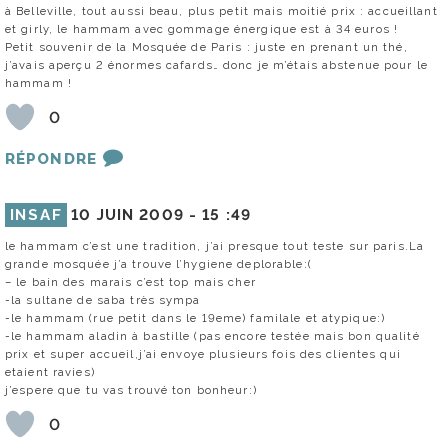
à Belleville, tout aussi beau, plus petit mais moitié prix : accueillant
et girly, le hammam avec gommage énergique est à 34 euros !
Petit souvenir de la Mosquée de Paris : juste en prenant un thé,
j’avais aperçu 2 énormes cafards… donc je m’étais abstenue pour le
hammam !
0
RÉPONDRE
INSAF
10 JUIN 2009 -
15 :49
le hammam c’est une tradition, j’ai presque tout teste sur paris.La
grande mosquée j’a trouve l’hygiene deplorable:(
– le bain des marais c’est top mais cher
-la sultane de saba très sympa
-le hammam (rue petit dans le 19eme) familale et atypique:)
-le hammam aladin à bastille (pas encore testée mais bon qualité
prix et super accueil,j’ai envoye plusieurs fois des clientes qui
etaient ravies)
j’espere que tu vas trouvé ton bonheur:)
0