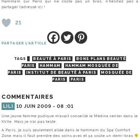
Hammam sur Paris qui ne coûte pas un bras, n’hésitez pas à
partager l’adresse ici !
21
PARTAGER L'ARTICLE
TAGS
BEAUTÉ À PARIS
BONS PLANS BEAUTÉ
PARIS
HAMMAM
HAMMAM MOSQUÉE DE
PARIS
INSTITUT DE BEAUTÉ À PARIS
MOSQUÉE DE
PARIS
PARIS
COMMENTAIRES
LILI
10 JUIN 2009 -
08 :01
Une jeune femme pudique m’avait conseillé le Médina center dans le
XVIIe. Mais je n’ai pas testé.
A Paris, je suis seulement allée dans le hammam du Spa Comfort
Zone mais il faut prendre des soins avec et ça coûte un demi-bras