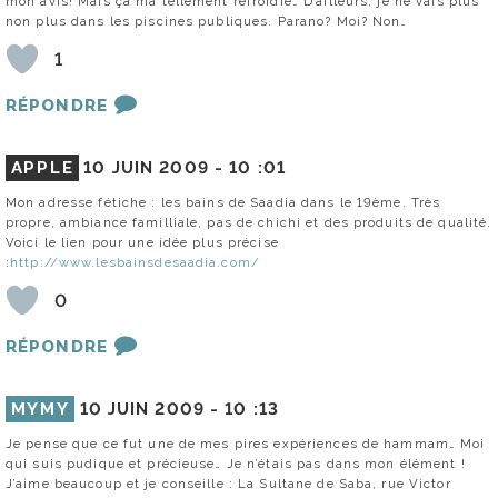
mon avis! Mais ça ma tellement refroidie… D’ailleurs, je ne vais plus
non plus dans les piscines publiques. Parano? Moi? Non…
1
RÉPONDRE
APPLE
10 JUIN 2009 -
10 :01
Mon adresse fétiche : les bains de Saadia dans le 19ème. Très
propre, ambiance familliale, pas de chichi et des produits de qualité.
Voici le lien pour une idée plus précise
:
http://www.lesbainsdesaadia.com/
0
RÉPONDRE
MYMY
10 JUIN 2009 -
10 :13
Je pense que ce fut une de mes pires expériences de hammam… Moi
qui suis pudique et précieuse… Je n’étais pas dans mon élément !
J’aime beaucoup et je conseille : La Sultane de Saba, rue Victor