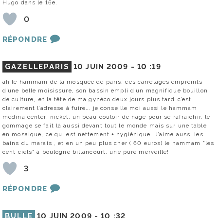
Hugo dans le 16e.
0
RÉPONDRE
GAZELLEPARIS
10 JUIN 2009 -
10 :19
ah le hammam de la mosquée de paris, ces carrelages empreints
d’une belle moisissure, son bassin empli d’un magnifique bouillon
de culture,…et la tête de ma gynéco deux jours plus tard…c’est
clairement l’adresse à fuire…. je conseille moi aussi le hammam
médina center, nickel, un beau couloir de nage pour se rafraichir, le
gommage se fait là aussi devant tout le monde mais sur une table
en mosaique, ce qui est nettement + hygiénique. J’aime aussi les
bains du marais , et en un peu plus cher ( 60 euros) le hammam "les
cent ciels" à boulogne billancourt, une pure merveille!
3
RÉPONDRE
BULLE
10 JUIN 2009 -
10 :32