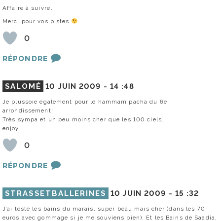
Affaire à suivre…
Merci pour vos pistes
0
RÉPONDRE
SALOMÉ
10 JUIN 2009 -
14 :48
Je plussoie également pour le hammam pacha du 6e
arrondissement!
Très sympa et un peu moins cher que les 100 ciels.
enjoy…
0
RÉPONDRE
STRASSETBALLERINES
10 JUIN 2009 -
15 :32
J’ai testé les bains du marais, super beau mais cher (dans les 70
euros avec gommage si je me souviens bien). Et les Bains de Saadia,