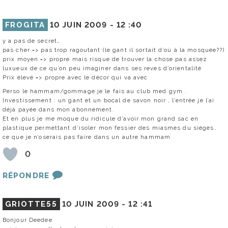
FROGITA
10 JUIN 2009 -
12 :40
y a pas de secret…
pas cher => pas trop ragoutant (le gant il sortait d’où à la mosquée??)
prix moyen => propre mais risque de trouver la chose pas assez
luxueux de ce qu’on peu imaginer dans ses reves d’orientalité
Prix élevé => propre avec le décor qui va avec
Perso le hammam/gommage je le fais au club med gym .
Investissement : un gant et un bocal de savon noir , l’entrée je l’ai
déjà payée dans mon abonnement.
Et en plus je me moque du ridicule d’avoir mon grand sac en
plastique permettant d’isoler mon fessier des miasmes du sièges,
ce que je n’oserais pas faire dans un autre hammam
0
RÉPONDRE
GRIOTTE55
10 JUIN 2009 -
12 :41
Bonjour Deedee