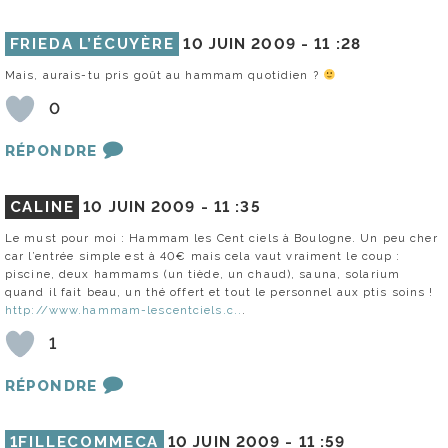
FRIEDA L’ÉCUYÈRE
10 JUIN 2009 -
11 :28
Mais, aurais-tu pris goût au hammam quotidien ?
0
RÉPONDRE
CALINE
10 JUIN 2009 -
11 :35
Le must pour moi : Hammam les Cent ciels à Boulogne. Un peu cher
car l’entrée simple est à 40€ mais cela vaut vraiment le coup :
piscine, deux hammams (un tiède, un chaud), sauna, solarium
quand il fait beau, un thé offert et tout le personnel aux ptis soins !
http://www.hammam-lescentciels.c..
.
1
RÉPONDRE
1FILLECOMMECA
10 JUIN 2009 -
11 :59