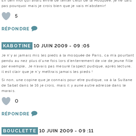
Eh ben moi qui avais envie de tenter celui de la Mosquée, je ne sais
pas pourquoi mais je crois bien que je vais m’abstenir!
5
RÉPONDRE
KABOTINE
10 JUIN 2009 -
09 :05
Je n’y ai jamais mis les pieds à la mosquée de Paris… ca m’a pourtant
pendu au nez plus d’une fois lors d’enterrement de vie de jeune fille
par exemple… Je n’avais pas mesuré l’aspect pudique, après lecture,
il est clair que je n’y mettrais jamais les pieds !
Si non, une copine que je connais pour etre pudique, va à la Sultane
de Sabat dans le 16 je crois, mais il y aune autre adresse dans le
marais.
0
RÉPONDRE
BOUCLETTE
10 JUIN 2009 -
09 :11