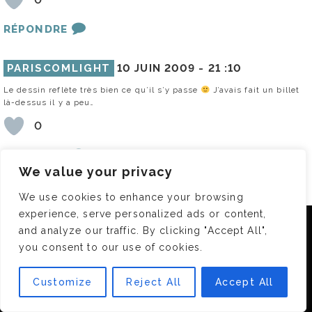
RÉPONDRE
PARISCOMLIGHT
10 JUIN 2009 -
21 :10
Le dessin reflète très bien ce qu’il s’y passe
J’avais fait un billet
là-dessus il y a peu…
0
RÉPONDRE
We value your privacy
DEEDEE
11 JUIN 2009 -
14 :14
We use cookies to enhance your browsing
Le lien, le lien !
experience, serve personalized ads or content,
0
Nous utilisons des cookies pour vous garantir la meilleure
and analyze our traffic. By clicking "Accept All",
expérience sur notre site. Si vous continuez à utiliser ce
you consent to our use of cookies.
dernier, nous considérerons que vous acceptez l'utilisation des
cookies.
NINNI
10 JUIN 2009 -
22 :21
Customize
Reject All
Accept All
OK
Salut Les girlettes
mon bon plan hammam c’est l’Alcazar à porte d’italie.