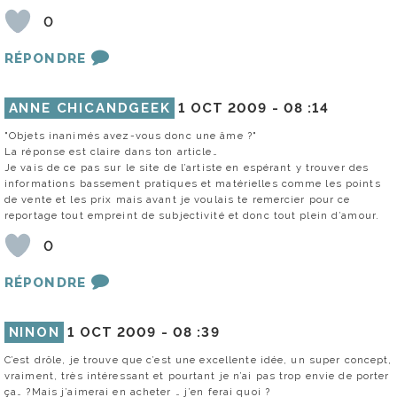
0
RÉPONDRE
ANNE CHICANDGEEK
1 OCT 2009 -
08 :14
"Objets inanimés avez-vous donc une âme ?"
La réponse est claire dans ton article…
Je vais de ce pas sur le site de l’artiste en espérant y trouver des
informations bassement pratiques et matérielles comme les points
de vente et les prix mais avant je voulais te remercier pour ce
reportage tout empreint de subjectivité et donc tout plein d’amour.
0
RÉPONDRE
NINON
1 OCT 2009 -
08 :39
C’est drôle, je trouve que c’est une excellente idée, un super concept,
vraiment, très intéressant et pourtant je n’ai pas trop envie de porter
ça… ?Mais j’aimerai en acheter … j’en ferai quoi ?