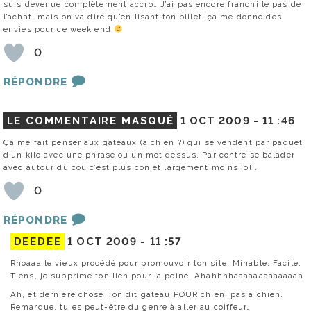
suis devenue complètement accro… J’ai pas encore franchi le pas de
l’achat, mais on va dire qu’en lisant ton billet, ça me donne des
envies pour ce week end
0
RÉPONDRE
LE COMMENTAIRE MASQUÉ
1 OCT 2009 -
11 :46
Ça me fait penser aux gâteaux (a chien ?) qui se vendent par paquet
d’un kilo avec une phrase ou un mot dessus. Par contre se balader
avec autour du cou c’est plus con et largement moins joli.
0
RÉPONDRE
DEEDEE
1 OCT 2009 -
11 :57
Rhoaaa le vieux procédé pour promouvoir ton site. Minable. Facile.
Tiens, je supprime ton lien pour la peine. Ahahhhhaaaaaaaaaaaaaa
Ah, et dernière chose : on dit gâteau POUR chien, pas à chien.
Remarque, tu es peut-être du genre à aller au coiffeur…