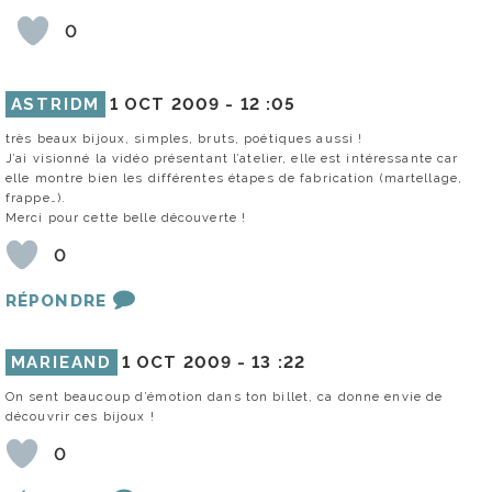
0
ASTRIDM
1 OCT 2009 -
12 :05
très beaux bijoux, simples, bruts, poétiques aussi !
J’ai visionné la vidéo présentant l’atelier, elle est intéressante car
elle montre bien les différentes étapes de fabrication (martellage,
frappe…).
Merci pour cette belle découverte !
0
RÉPONDRE
MARIEAND
1 OCT 2009 -
13 :22
On sent beaucoup d’émotion dans ton billet, ca donne envie de
découvrir ces bijoux !
0