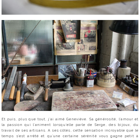
Et puis, plus que tout, j’ai aimé Geneviève. Sa générosité, l’amour et
la passion qui l’animent lorsqu’elle parle de Serge, des bijoux, du
travail de ses artisans. A ses côtés, cette sensation incroyable que le
temps s’est arrêté et qu’une certaine sérénité vous gagne petit à