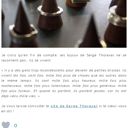
Je crois qu’en fin de compte, les bijoux de Serge Thoraval ne se
racontent pas… ils se vivent.
« Il y a des gens trop incandescents pour devenir de petites braises.
Ils
vivent dix fois, cent fois, mille fois plus de choses que les autres dans
le même temps.
Ils sont mille fois plus heureux, mille fois plus
malheureux, mille fois plus talentueux,
mille fois plus généreux, mille
fois plus furieux…
Et quand ils partent, ils partent jeunes, car ils ont
déjà vécu mille vies. »
Je vous laisse consulter le
site de Serge Thoraval
si le cœur vous
en dit !
0