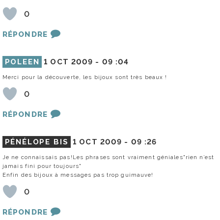
0
RÉPONDRE
POLEEN
1 OCT 2009 -
09 :04
Merci pour la découverte, les bijoux sont très beaux !
0
RÉPONDRE
PÉNÉLOPE BIS
1 OCT 2009 -
09 :26
Je ne connaissais pas!Les phrases sont vraiment géniales"rien n’est
jamais fini pour toujours"
Enfin des bijoux à messages pas trop guimauve!
0
RÉPONDRE