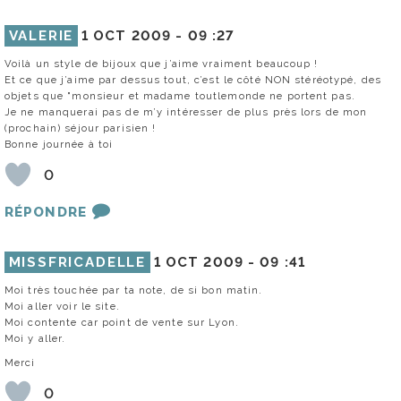
VALERIE
1 OCT 2009 -
09 :27
Voilà un style de bijoux que j’aime vraiment beaucoup !
Et ce que j’aime par dessus tout, c’est le côté NON stéréotypé, des
objets que "monsieur et madame toutlemonde ne portent pas.
Je ne manquerai pas de m’y intéresser de plus près lors de mon
(prochain) séjour parisien !
Bonne journée à toi
0
RÉPONDRE
MISSFRICADELLE
1 OCT 2009 -
09 :41
Moi très touchée par ta note, de si bon matin.
Moi aller voir le site.
Moi contente car point de vente sur Lyon.
Moi y aller.
Merci
0