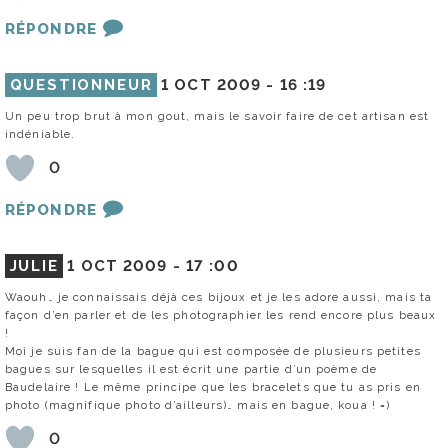
RÉPONDRE
QUESTIONNEUR
1 OCT 2009 -
16 :19
Un peu trop brut à mon gout, mais le savoir faire de cet artisan est
indéniable.
0
RÉPONDRE
JULIE
1 OCT 2009 -
17 :00
Waouh… je connaissais déjà ces bijoux et je les adore aussi, mais ta
façon d’en parler et de les photographier les rend encore plus beaux
!
Moi je suis fan de la bague qui est composée de plusieurs petites
bagues sur lesquelles il est écrit une partie d’un poème de
Baudelaire ! Le même principe que les bracelets que tu as pris en
photo (magnifique photo d’ailleurs)… mais en bague, koua ! =)
0