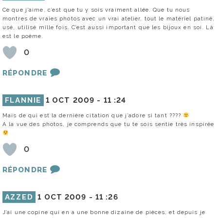
Ce que j’aime, c’est que tu y sois vraiment allée. Que tu nous
montres de vraies photos avec un vrai atelier, tout le matériel patiné,
usé, utilisé mille fois. C’est aussi important que les bijoux en soi. Là
est le poème.
0
RÉPONDRE
FLANNIE
1 OCT 2009 -
11 :24
Mais de qui est la dernière citation que j’adore si tant ????
A la vue des photos, je comprends que tu te sois sentie très inspirée
0
RÉPONDRE
AZZED
1 OCT 2009 -
11 :26
J’ai une copine qui en a une bonne dizaine de pièces, et depuis je