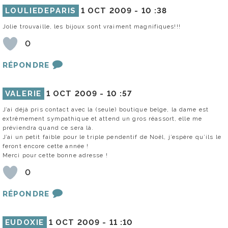
LOULIEDEPARIS
1 OCT 2009 -
10 :38
Jolie trouvaille, les bijoux sont vraiment magnifiques!!!
0
RÉPONDRE
VALERIE
1 OCT 2009 -
10 :57
J’ai déjà pris contact avec la (seule) boutique belge, la dame est
extrêmement sympathique et attend un gros réassort, elle me
préviendra quand ce sera là.
J’ai un petit faible pour le triple pendentif de Noël, j’espère qu’ils le
feront encore cette année !
Merci pour cette bonne adresse !
0
RÉPONDRE
EUDOXIE
1 OCT 2009 -
11 :10