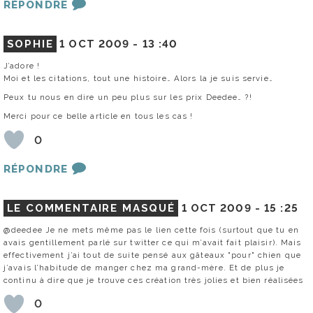
RÉPONDRE
SOPHIE
1 OCT 2009 -
13 :40
J’adore !
Moi et les citations, tout une histoire… Alors la je suis servie…
Peux tu nous en dire un peu plus sur les prix Deedee… ?!
Merci pour ce belle article en tous les cas !
0
RÉPONDRE
LE COMMENTAIRE MASQUÉ
1 OCT 2009 -
15 :25
@deedee Je ne mets même pas le lien cette fois (surtout que tu en
avais gentillement parlé sur twitter ce qui m’avait fait plaisir). Mais
effectivement j’ai tout de suite pensé aux gâteaux "pour" chien que
j’avais l’habitude de manger chez ma grand-mère. Et de plus je
continu à dire que je trouve ces création très jolies et bien réalisées
0