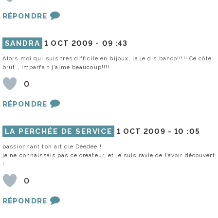
RÉPONDRE
SANDRA
1 OCT 2009 -
09 :43
Alors moi qui suis très difficile en bijoux, là je dis banco!!!!! Ce côté
brut , imparfait j’aime beaucoup!!!!
0
RÉPONDRE
LA PERCHÉE DE SERVICE
1 OCT 2009 -
10 :05
passionnant ton article Deedee !
je ne connaissais pas ce créateur, et je suis ravie de l’avoir découvert
!
0
RÉPONDRE