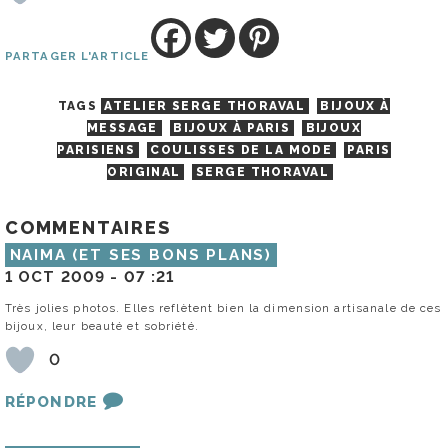
PARTAGER L'ARTICLE
TAGS
ATELIER SERGE THORAVAL
BIJOUX À
MESSAGE
BIJOUX À PARIS
BIJOUX
PARISIENS
COULISSES DE LA MODE
PARIS
ORIGINAL
SERGE THORAVAL
COMMENTAIRES
NAIMA (ET SES BONS PLANS)
1 OCT 2009 -
07 :21
Très jolies photos. Elles reflètent bien la dimension artisanale de ces
bijoux, leur beauté et sobriété.
0
RÉPONDRE