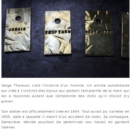
Serge Thoraval, c’est l’histoire d’un homme. Un artiste autodidacte
qui crée à l’instinct des bijoux qui portent l’empreinte de la main qui
les a façonnés autant que l’empreinte des mots qu’il choisit d’y
graver.
Son atelier est officiellement crée en 1994. Tout aurait pu s’arrêter en
1999, date à laquelle il meurt d’un accident de moto. Sa compagne,
Geneviève, décide pourtant de pérenniser son travail en gardant
l’atelier.