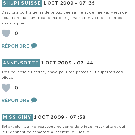
SHUPI SUISSE
1 OCT 2009 -
07 :35
C’est pile poil le genre de bijoux que j’aime et qui me va. Merci de
nous faire découvrir cette marque, je vais aller voir le site et peut
être craquer…
0
RÉPONDRE
ANNE-SOTTE
1 OCT 2009 -
07 :44
Très bel article Deedee, bravo pour tes photos ! Et superbes ces
bijoux !!!
0
RÉPONDRE
MISS GINY
1 OCT 2009 -
07 :58
Bel article ! J’aime beaucoup ce genre de bijoux imparfaits et qui
leur donnent ce caractère authentique. Très joli.