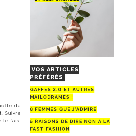
VOS ARTICLES
PRÉFÉRÉS
GAFFES 2.0 ET AUTRES
MAILODRAMES !
mette de
8 FEMMES QUE J’ADMIRE
t. Suivre
le fais,
5 RAISONS DE DIRE NON À LA
FAST FASHION