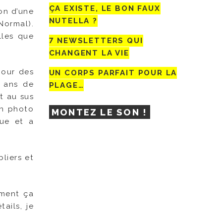
ÇA EXISTE, LE BON FAUX
on d’une
NUTELLA ?
Normal).
lles que
7 NEWSLETTERS QUI
CHANGENT LA VIE
pour des
UN CORPS PARFAIT POUR LA
3 ans de
PLAGE…
t au sus
en photo
MONTEZ LE SON !
que et a
liers et
mment ça
ails, je