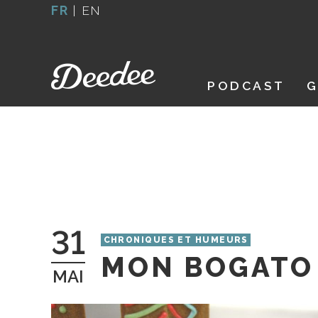
Aller
FR
|
EN
au
contenu
PODCAST
G
31
CHRONIQUES ET HUMEURS
MON BOGATO
MAI