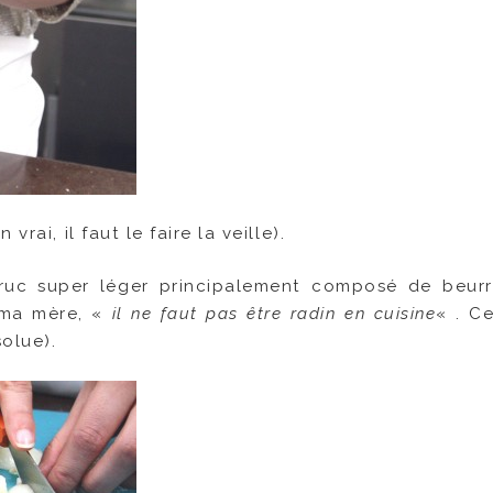
rai, il faut le faire la veille).
truc super léger principalement composé de beur
 ma mère, «
il ne faut pas être radin en cuisine
« . Ce
solue).