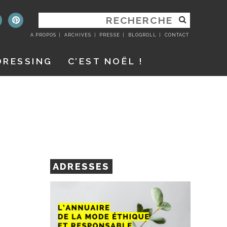
RECHERCHER
:
A PROPOS
ARCHIVES
PRESSE
BLOGROLL
CONTACT
DRESSING
C’EST NOËL !
ADRESSES