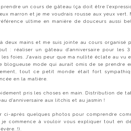
e prendre un cours de gâteau (ça doit être l’expressi
 yeux marron et je me voudrais rousse aux yeux vert. 
référence ultime en manière de douceurs aussi be
 à deux mains et me suis jointe au cours organisé 
 but : réaliser un gâteau d’anniversaire pour les 
les foies. J’avais peur que ma nullité éclate au vu e
une blogueuse mode qui aurait omis de se prendre 
sement, tout ce petit monde était fort sympathi
cée en la matière.
idement pris les choses en main. Distribution de tab
au d’anniversaire aux litchis et au jasmin !
blier ci-après quelques photos pour comprendre co
Si je commence à vouloir vous expliquer tout en dét
vère..!).