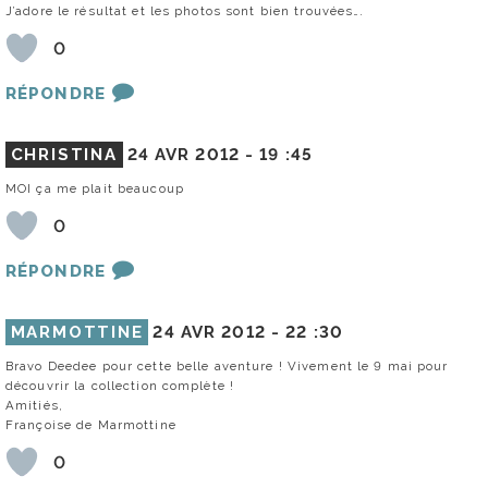
J’adore le résultat et les photos sont bien trouvées….
0
RÉPONDRE
CHRISTINA
24 AVR 2012 -
19 :45
MOI ça me plait beaucoup
0
RÉPONDRE
MARMOTTINE
24 AVR 2012 -
22 :30
Bravo Deedee pour cette belle aventure ! Vivement le 9 mai pour
découvrir la collection complète !
Amitiés,
Françoise de Marmottine
0