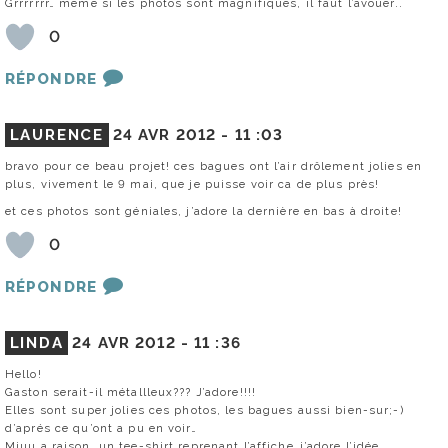
Grrrrrrr… même si les photos sont magnifiques, il faut l’avouer..
0
RÉPONDRE
LAURENCE
24 AVR 2012 -
11 :03
bravo pour ce beau projet! ces bagues ont l’air drôlement jolies en
plus, vivement le 9 mai, que je puisse voir ca de plus près!
et ces photos sont géniales, j’adore la dernière en bas à droite!
0
RÉPONDRE
LINDA
24 AVR 2012 -
11 :36
Hello!
Gaston serait-il métallleux??? J’adore!!!!
Elles sont super jolies ces photos, les bagues aussi bien-sur;-)
d’aprés ce qu’ont a pu en voir…
Miuu a raison, un tee-shirt reprenant l’affiche…j’adore l’idée.