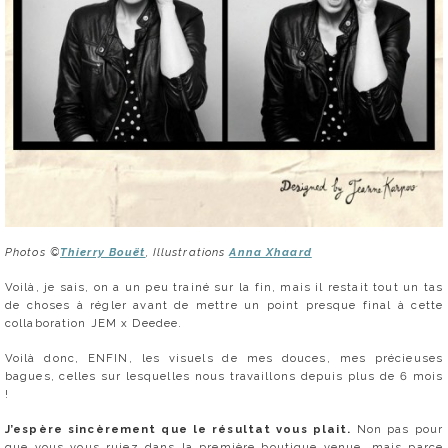
Photos ©
Thierry Bouët
, Illustrations
Anna Xhaard
Voilà, je sais, on a un peu trainé sur la fin, mais il restait tout un tas
de choses à régler avant de mettre un point presque final à cette
collaboration JEM x Deedee.
Voilà donc, ENFIN, les visuels de mes douces, mes précieuses
bagues, celles sur lesquelles nous travaillons depuis plus de 6 mois
!
J’espère sincèrement que le résultat vous plait.
Non pas pour
que vous vous ruiez dans la première boutique venue, mais parce