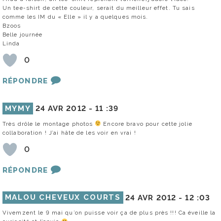
Un tee-shirt de cette couleur, serait du meilleur effet. Tu sais
comme les IM du « Elle » il y a quelques mois.
Bzoos
Belle journée
Linda
0
RÉPONDRE
MYMY
24 AVR 2012 -
11 :39
Très drôle le montage photos
Encore bravo pour cette jolie
collaboration ! J’ai hâte de les voir en vrai !
0
RÉPONDRE
MALOU CHEVEUX COURTS
24 AVR 2012 -
12 :03
Vivemzent le 9 mai qu’on puisse voir ça de plus près !!! Ca éveille la