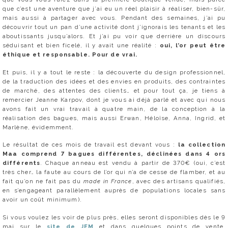
que c’est une aventure que j’ai eu un réel plaisir à réaliser, bien-sûr,
mais aussi à partager avec vous. Pendant des semaines, j’ai pu
découvrir tout un pan d’une activité dont j’ignorais les tenants et les
aboutissants jusqu’alors. Et j’ai pu voir que derrière un discours
séduisant et bien ficelé, il y avait une réalité :
oui, l’or peut être
éthique et responsable. Pour de vrai.
Et puis, il y a tout le reste : la découverte du design professionnel,
de la traduction des idées et des envies en produits, des contraintes
de marché, des attentes des clients… et pour tout ça, je tiens à
remercier Jeanne Karpov, dont je vous ai déjà parlé et avec qui nous
avons fait un vrai travail à quatre main, de la conception à la
réalisation des bagues, mais aussi Erwan, Héloïse, Anna, Ingrid, et
Marlène, évidemment.
Le résultat de ces mois de travail est devant vous :
la collection
Maa comprend 7 bagues différentes, déclinées dans 4 ors
différents
. Chaque anneau est vendu à partir de 370€ (oui, c’est
très cher… la faute au cours de l’or qui n’a de cesse de flamber, et au
fait qu’on ne fait pas du
made in France
, avec des artisans qualifiés,
en s’engageant parallèlement auprès de populations locales sans
avoir un coût minimum).
Si vous voulez les voir de plus près, elles seront disponibles dès le 9
mai sur le
site de JEM
et dans quelques points de vente,