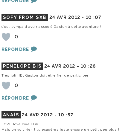
RÉPONDRE
SOFY FROM SXB
24 AVR 2012 -
10 :07
c’est sympa d’avoir associé Gaston à cette aventure !
0
RÉPONDRE
PENELOPE BIS
24 AVR 2012 -
10 :26
Très joli!!!Et Gaston doit être fier de participer!
0
RÉPONDRE
ANAÏS
24 AVR 2012 -
10 :57
LOVE love love LOVE
Mais on voit rien ! tu exagères juste encore un petit peu plus !