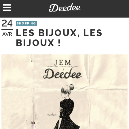
Aller
au
contenu
24
SHOPPING
LES BIJOUX, LES
AVR
BIJOUX !