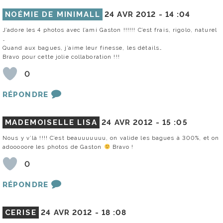
NOÉMIE DE MINIMALL
24 AVR 2012 -
14 :04
J’adore les 4 photos avec l’ami Gaston !!!!!! C’est frais, rigolo, naturel
…
Quand aux bagues, j’aime leur finesse, les détails…
Bravo pour cette jolie collaboration !!!
0
RÉPONDRE
MADEMOISELLE LISA
24 AVR 2012 -
15 :05
Nous y v’là !!!! C’est beauuuuuuu, on valide les bagues à 300%, et on
adooooore les photos de Gaston
Bravo !
0
RÉPONDRE
CERISE
24 AVR 2012 -
18 :08