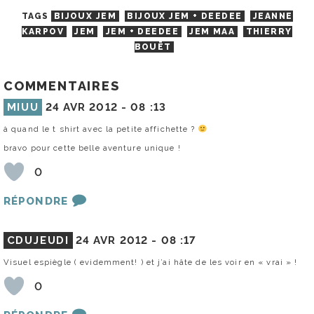
TAGS
BIJOUX JEM
BIJOUX JEM + DEEDEE
JEANNE
KARPOV
JEM
JEM + DEEDEE
JEM MAA
THIERRY
BOUËT
COMMENTAIRES
MIUU
24 AVR 2012 -
08 :13
à quand le t shirt avec la petite affichette ?
bravo pour cette belle aventure unique !
0
RÉPONDRE
CDUJEUDI
24 AVR 2012 -
08 :17
Visuel espiègle ( evidemment! ) et j’ai hâte de les voir en « vrai » !
0