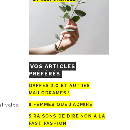
VOS ARTICLES
PRÉFÉRÉS
GAFFES 2.0 ET AUTRES
MAILODRAMES !
8 FEMMES QUE J’ADMIRE
tivales,
5 RAISONS DE DIRE NON À LA
FAST FASHION