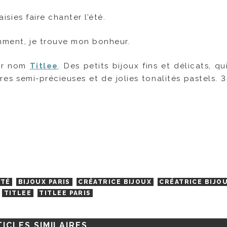
aisies faire chanter l’été.
demment, je trouve mon bonheur.
our nom
Titlee
. Des petits bijoux fins et délicats, q
es semi-précieuses et de jolies tonalités pastels. 3
ÉTÉ
BIJOUX PARIS
CRÉATRICE BIJOUX
CRÉATRICE BIJO
TITLEE
TITLEE PARIS
ICLES SIMILAIRES