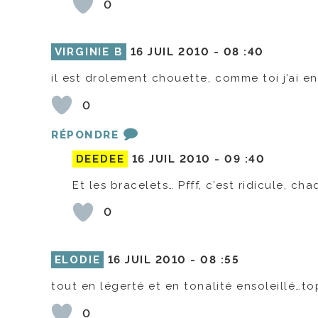
0
VIRGINIE B
16 JUIL 2010 -
08 :40
il est drolement chouette, comme toi j’ai env
0
RÉPONDRE
DEEDEE
16 JUIL 2010 -
09 :40
Et les bracelets… Pfff, c’est ridicule, c
0
ELODIE
16 JUIL 2010 -
08 :55
tout en légerté et en tonalité ensoleillé…to
0