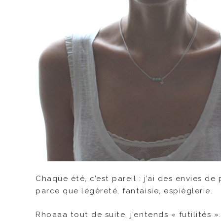
Chaque été, c’est pareil : j’ai des envies d
parce que légèreté, fantaisie, espièglerie.
Rhoaaa tout de suite, j’entends « futilités ».