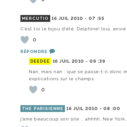
MERCUTIO
16 JUIL 2010 -
07 :55
C’est toi le bijou d’été, Delphine! (oui, envi
0
RÉPONDRE
DEEDEE
16 JUIL 2010 -
09 :39
Nan, mais nan : que se passe-t-il donc m
explications sur le champs.
0
THE PARISIENNE
16 JUIL 2010 -
08 :00
j’ame beaucoup son site .. ahhhh, New York,… 