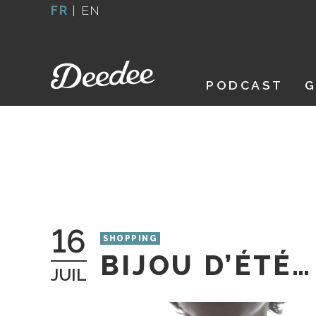
Aller
FR
|
EN
au
contenu
PODCAST
G
16
SHOPPING
BIJOU D’ÉTÉ…
JUIL