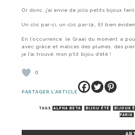
Or donc, j’ai envie de jolis petits bijoux fant
Un clic par-ci, un clic par-là… Et bien évi
En l’occurrence, le Graal du moment a p
avec grâce et malices des plumes, des pierr
je l’ai trouvé, mon p’tit bijou d’été !
0
PARTAGER L'ARTICLE
TAGS
ALPHA BETA
BIJOU ÉTÉ
BIJOUX 
PARIS
ART