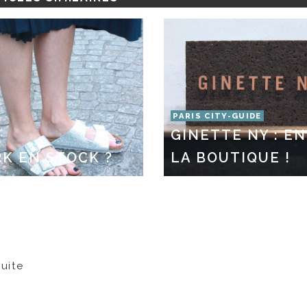
PARIS CITY-GUIDE
GINETTE NY : EN
K EN STOCK ?
LA BOUTIQUE !
suite