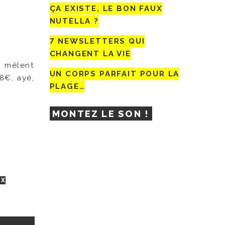
ÇA EXISTE, LE BON FAUX
NUTELLA ?
7 NEWSLETTERS QUI
CHANGENT LA VIE
ui mêlent
UN CORPS PARFAIT POUR LA
8€, ayé,
PLAGE…
MONTEZ LE SON !
UX