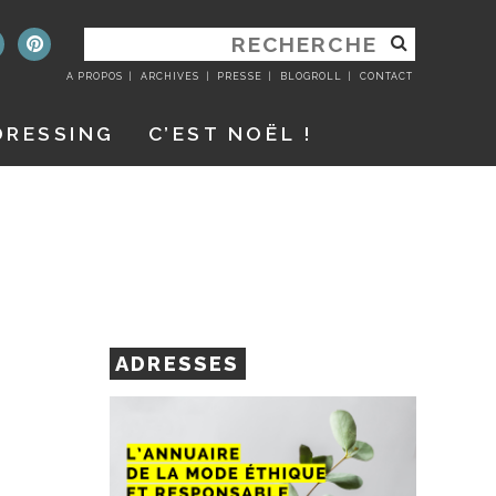
RECHERCHER
:
A PROPOS
ARCHIVES
PRESSE
BLOGROLL
CONTACT
DRESSING
C’EST NOËL !
ADRESSES