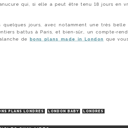
ucure qui, si elle a peut être tenu 18 jours en vr
s quelques jours, avec notamment une très belle
entiers battus à Paris, et bien-sûr… un compte-ren
avalanche de
bons plans made in London
que vous
ONS PLANS LONDRES
LONDON BABY
LONDRES