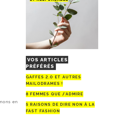
VOS ARTICLES
PRÉFÉRÉS
GAFFES 2.0 ET AUTRES
MAILODRAMES !
8 FEMMES QUE J’ADMIRE
gnons en
5 RAISONS DE DIRE NON À LA
FAST FASHION