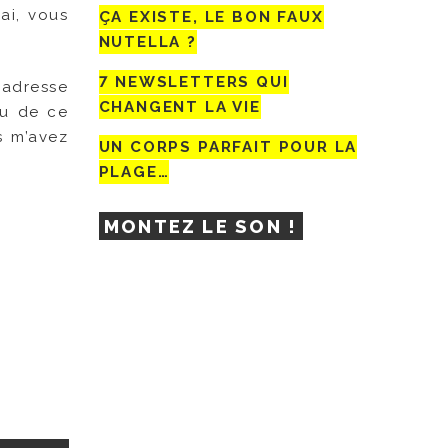
ai, vous
ÇA EXISTE, LE BON FAUX
NUTELLA ?
7 NEWSLETTERS QUI
 adresse
CHANGENT LA VIE
du de ce
 m’avez
UN CORPS PARFAIT POUR LA
PLAGE…
MONTEZ LE SON !