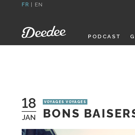
Aller
FR
|
EN
au
contenu
PODCAST
G
18
VOYAGES VOYAGES
BONS BAISER
JAN