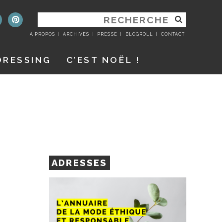
RECHERCHER
:
A PROPOS
ARCHIVES
PRESSE
BLOGROLL
CONTACT
DRESSING
C’EST NOËL !
ADRESSES