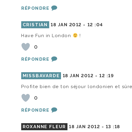
RÉPONDRE
CRISTIAN
18 JAN 2012 -
12 :04
Have Fun in London
!
0
RÉPONDRE
MISSBAVARDE
18 JAN 2012 -
12 :19
Profite bien de ton séjour londonien et s
0
RÉPONDRE
ROXANNE FLEUR
18 JAN 2012 -
13 :18