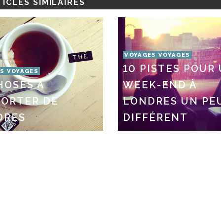
ICLES SIMILAIRES
VOYAGES VOYAGES
10 PISTES POUR
S VOYAGES
HOSES À
WEEK-END À
PORTER DE
LONDRES UN PE
DRES
DIFFÉRENT