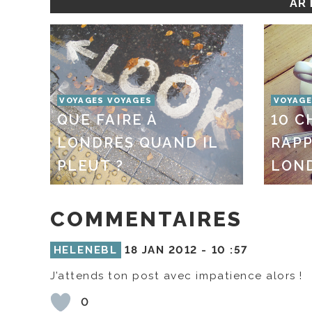
ART
VOYAGES VOYAGES
VOYAGE
QUE FAIRE À
10 C
LONDRES QUAND IL
RAP
PLEUT ?
LON
COMMENTAIRES
HELENEBL
18 JAN 2012 -
10 :57
J’attends ton post avec impatience alors !
0