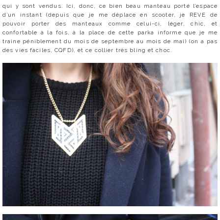
qui y sont vendus. Ici, donc, ce bien beau manteau porté l’espace
d’un instant (depuis que je me déplace en scooter, je REVE de
pouvoir porter des manteaux comme celui-ci, léger, chic, et
confortable à la fois, à la place de cette parka informe que je me
traine péniblement du mois de septembre au mois de mai) (on a pas
des vies faciles, CQFD), et ce collier très bling et choc.