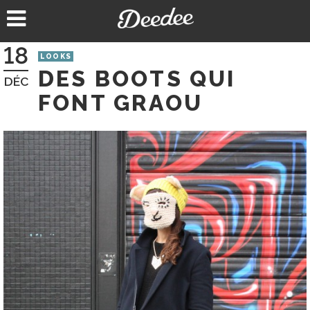
Aller
au
contenu
18
LOOKS
DES BOOTS QUI
DÉC
FONT GRAOU