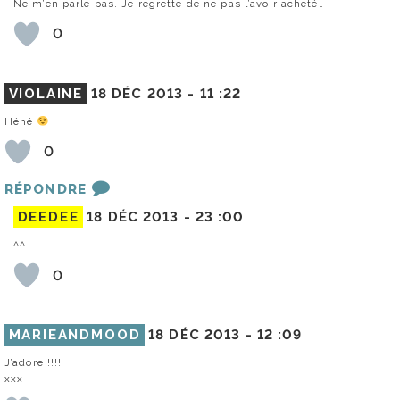
Ne m’en parle pas. Je regrette de ne pas l’avoir acheté…
0
VIOLAINE
18 DÉC 2013 -
11 :22
Héhé
0
RÉPONDRE
DEEDEE
18 DÉC 2013 -
23 :00
^^
0
MARIEANDMOOD
18 DÉC 2013 -
12 :09
J’adore !!!!
xxx