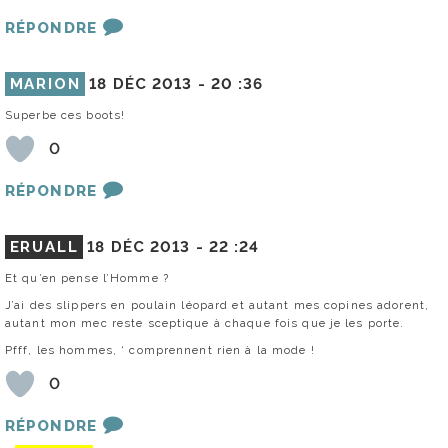
RÉPONDRE
MARION
18 DÉC 2013 -
20 :36
Superbe ces boots!
0
RÉPONDRE
ERUALL
18 DÉC 2013 -
22 :24
Et qu’en pense l’Homme ?
J’ai des slippers en poulain léopard et autant mes copines adorent,
autant mon mec reste sceptique à chaque fois que je les porte.
Pfff, les hommes, ‘ comprennent rien à la mode !
0
RÉPONDRE