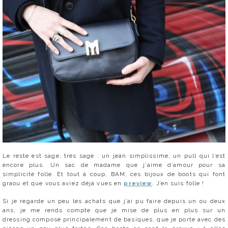
Le reste est sage, très sage : un jean simplissime, un pull qui l’est
encore plus. Un sac de madame que j’aime d’amour pour sa
simplicité folle. Et tout à coup, BAM, ces bijoux de boots qui font
graou et que vous aviez déjà vues en
preview
. J’en suis folle !
Si je regarde un peu les achats que j’ai pu faire depuis un ou deux
ans, je me rends compte que je mise de plus en plus sur un
dressing composé principalement de basiques, que je porte avec des