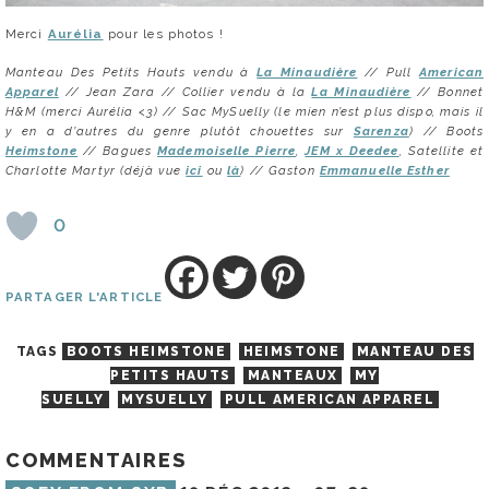
Merci
Aurélia
pour les photos !
Manteau Des Petits Hauts vendu à
La Minaudière
// Pull
American
Apparel
// Jean Zara // Collier vendu à la
La Minaudière
// Bonnet
H&M (merci Aurélia <3) // Sac MySuelly (le mien n’est plus dispo, mais il
y en a d’autres du genre plutôt chouettes sur
Sarenza
) // Boots
Heimstone
//
Bagues
Mademoiselle Pierre
,
JEM x Deedee
, Satellite et
Charlotte Martyr (déjà vue
ici
ou
là
) //
Gaston
Emmanuelle Esther
0
PARTAGER L'ARTICLE
TAGS
BOOTS HEIMSTONE
HEIMSTONE
MANTEAU DES
PETITS HAUTS
MANTEAUX
MY
SUELLY
MYSUELLY
PULL AMERICAN APPAREL
COMMENTAIRES