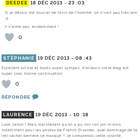
DEEDEE
18 DÉC 2013 -
23 :03
Si je devais me soucier de l’avis de l’homme, on n’irait pas très loin
:p
Il n’aime pas, évidemment !
0
STÉPHANIE
19 DÉC 2013 -
08 :43
Excellent article et boots super sympas, d’ailleurs votre blog est
super cool, bonne continuation
0
RÉPONDRE
LAURENCE
19 DÉC 2013 -
10 :18
Look canon ! Mais maintenant qu’on a pu voir ton joli minois,
notamment pour les photos de French Disorder, quel dommage de te
(re) cacher derrière ce masque !! Je comprends cette volonté