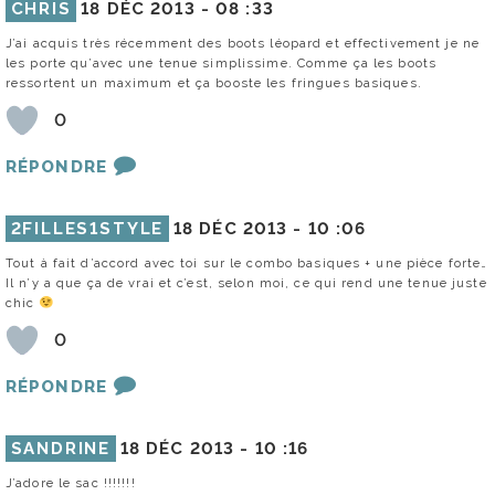
CHRIS
18 DÉC 2013 -
08 :33
J’ai acquis très récemment des boots léopard et effectivement je ne
les porte qu’avec une tenue simplissime. Comme ça les boots
ressortent un maximum et ça booste les fringues basiques.
0
RÉPONDRE
2FILLES1STYLE
18 DÉC 2013 -
10 :06
Tout à fait d’accord avec toi sur le combo basiques + une pièce forte…
Il n’y a que ça de vrai et c’est, selon moi, ce qui rend une tenue juste
chic
0
RÉPONDRE
SANDRINE
18 DÉC 2013 -
10 :16
J’adore le sac !!!!!!!