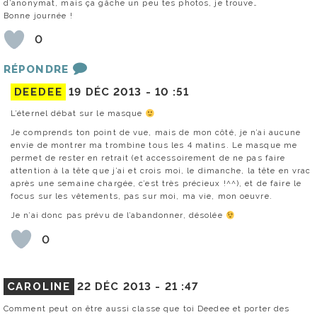
d’anonymat, mais ça gâche un peu tes photos, je trouve…
Bonne journée !
0
RÉPONDRE
DEEDEE
19 DÉC 2013 -
10 :51
L’éternel débat sur le masque
Je comprends ton point de vue, mais de mon côté, je n’ai aucune
envie de montrer ma trombine tous les 4 matins. Le masque me
permet de rester en retrait (et accessoirement de ne pas faire
attention à la tête que j’ai et crois moi, le dimanche, la tête en vrac
après une semaine chargée, c’est très précieux !^^), et de faire le
focus sur les vêtements, pas sur moi, ma vie, mon oeuvre.
Je n’ai donc pas prévu de l’abandonner, désolée
0
CAROLINE
22 DÉC 2013 -
21 :47
Comment peut on être aussi classe que toi Deedee et porter des