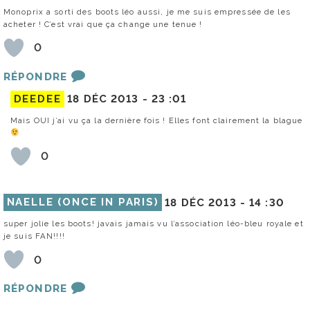
Monoprix a sorti des boots léo aussi, je me suis empressée de les
acheter ! C’est vrai que ça change une tenue !
0
RÉPONDRE
DEEDEE
18 DÉC 2013 -
23 :01
Mais OUI j’ai vu ça la dernière fois ! Elles font clairement la blague
0
NAELLE (ONCE IN PARIS)
18 DÉC 2013 -
14 :30
super jolie les boots! javais jamais vu l’association léo-bleu royale et
je suis FAN!!!!
0
RÉPONDRE