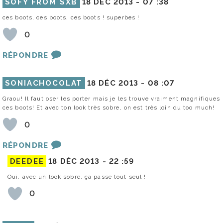
SOFY FROM SXB
18 DÉC 2013 -
07 :38
ces boots, ces boots, ces boots ! superbes !
0
RÉPONDRE
SONIACHOCOLAT
18 DÉC 2013 -
08 :07
Graou! Il faut oser les porter mais je les trouve vraiment magnifiques
ces boots! Et avec ton look très sobre, on est très loin du too much!
0
RÉPONDRE
DEEDEE
18 DÉC 2013 -
22 :59
Oui, avec un look sobre, ça passe tout seul !
0