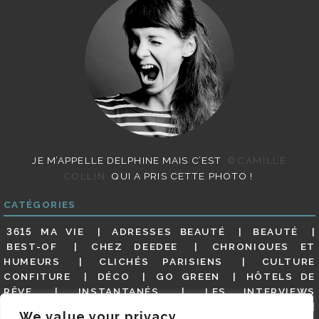
JE M’APPELLE DELPHINE MAIS C’EST
©CAMILLE
COLLIN
QUI A PRIS CETTE PHOTO !
CATÉGORIES
3615 MA VIE
ADRESSES BEAUTÉ
BEAUTÉ
BEST-OF
CHEZ DEEDEE
CHRONIQUES ET
HUMEURS
CLICHÉS PARISIENS
CULTURE
CONFITURE
DÉCO
GO GREEN
HÔTELS DE
RÊVE
INSTANTANÉS
LES INTERVIEWS
PARISIENNES
LIFESTYLE
LOOKS
MATERNITÉ
We value your privacy