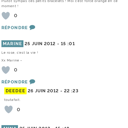
Plutôt sympas ces petits bracelets ! Moi c’est force orange en ce
moment !
0
RÉPONDRE
MARINE
25 JUIN 2012 -
15 :01
Le rose, c’est la vie !
Xx Marine ~
0
RÉPONDRE
DEEDEE
26 JUIN 2012 -
22 :23
toutafait.
0