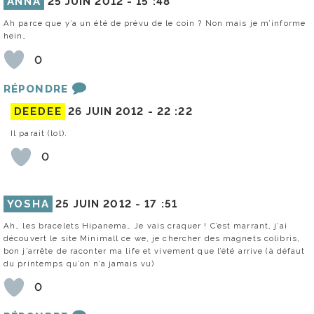
ANNA
25 JUIN 2012 -
15 :48
Ah parce que y’a un été de prévu de le coin ? Non mais je m’informe
hein…
0
RÉPONDRE
DEEDEE
26 JUIN 2012 -
22 :22
Il parait (lol).
0
YOSHA
25 JUIN 2012 -
17 :51
Ah… les bracelets Hipanema… Je vais craquer ! C’est marrant, j’ai
découvert le site Minimall ce we, je chercher des magnets colibris,
bon j’arrête de raconter ma life et vivement que l’été arrive (à défaut
du printemps qu’on n’a jamais vu)
0