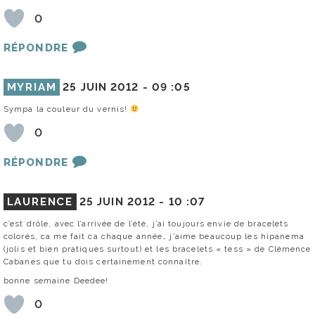
0
RÉPONDRE
MYRIAM
25 JUIN 2012 -
09 :05
Sympa la couleur du vernis!
0
RÉPONDRE
LAURENCE
25 JUIN 2012 -
10 :07
c’est drôle, avec l’arrivée de l’été, j’ai toujours envie de bracelets
colorés, ca me fait ca chaque année… j’aime beaucoup les hipanema
(jolis et bien pratiques surtout) et les bracelets « tess » de Clémence
Cabanes que tu dois certainement connaître.
bonne semaine Deedee!
0