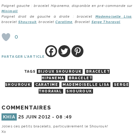
Poignet gauche : bracelet Hipanema, disponible en pré-commande sur
Minimall
.
Poignet droit de gauche à droite : bracelet
Mademoiselle Lisa
,
bracelet
Shourouk
, bracelet
Caratime
, Bracelet
Serge Thoraval
.
0
PARTAGER L'ARTICLE
TAGS
BIJOUX SHOUROUK
BRACELET
HIPANEMA
BRACELET
SHOUROUK
CARATIME
MADEMOISELLE LISA
SERGE
THORAVAL
SHOUROUK
COMMENTAIRES
KHIA
25 JUIN 2012 -
08 :49
Jolies ces petits bracelets, particulèrement le Shourouk!
Xo