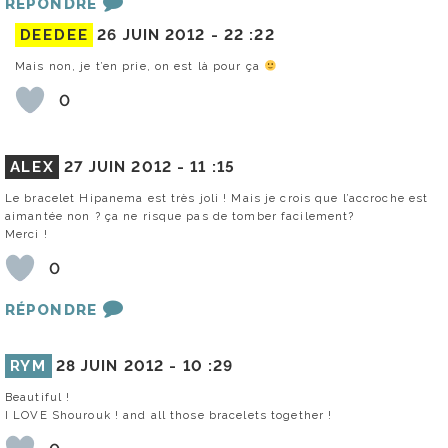
RÉPONDRE
DEEDEE
26 JUIN 2012 -
22 :22
Mais non, je t’en prie, on est là pour ça
0
ALEX
27 JUIN 2012 -
11 :15
Le bracelet Hipanema est très joli ! Mais je crois que l’accroche est
aimantée non ? ça ne risque pas de tomber facilement?
Merci !
0
RÉPONDRE
RYM
28 JUIN 2012 -
10 :29
Beautiful !
I LOVE Shourouk ! and all those bracelets together !