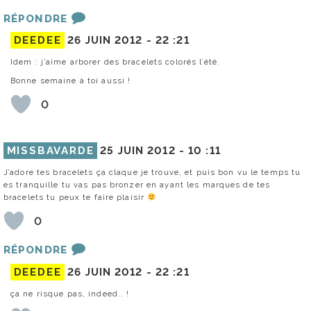
RÉPONDRE
DEEDEE
26 JUIN 2012 -
22 :21
Idem : j’aime arborer des bracelets colorés l’été.
Bonne semaine à toi aussi !
0
MISSBAVARDE
25 JUIN 2012 -
10 :11
J’adore tes bracelets ça claque je trouve, et puis bon vu le temps tu
es tranquille tu vas pas bronzer en ayant les marques de tes
bracelets tu peux te faire plaisir
0
RÉPONDRE
DEEDEE
26 JUIN 2012 -
22 :21
ça ne risque pas, indeed.. !