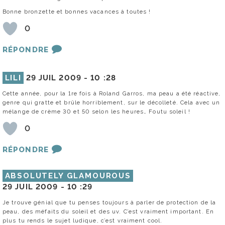
Bonne bronzette et bonnes vacances à toutes !
0
RÉPONDRE
LILI
29 JUIL 2009 -
10 :28
Cette année, pour la 1re fois à Roland Garros, ma peau a été réactive,
genre qui gratte et brûle horriblement, sur le décolleté. Cela avec un
mélange de crème 30 et 50 selon les heures… Foutu soleil !
0
RÉPONDRE
ABSOLUTELY GLAMOUROUS
29 JUIL 2009 -
10 :29
Je trouve génial que tu penses toujours à parler de protection de la
peau, des méfaits du soleil et des uv. C’est vraiment important. En
plus tu rends le sujet ludique, c’est vraiment cool.