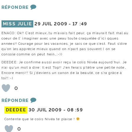
RÉPONDRE
MISS JULIE
29 JUIL 2009 -
17 :49
ENACO: Ok!! C’est mieux…tu m’avais fait peur, ça m’aurait fait mal au
coeur de t’ imaginer avec une peau toute craquelée d’ici qques
années!! Courage pour les vacances, je sais ce que c’est. Faut s’dire
qu’on les apprécie mieux quand on n’part pas souvent ( on se
console comme on peut hein…;-))
DEEDEE: Je confirme aussi avoir reçu le colis Nivéa aujourd’hui. Je
n’ai qu’un mot à dire: Il est Top!! J’en ferais p’têtre une petite note…
Encore merci!! Si j’deviens un canon de la beauté, ce s’ra grâce à
toi!!:-)
0
RÉPONDRE
DEEDEE
30 JUIL 2009 -
08 :59
Contente que le colis Nivéa te plaise !
0