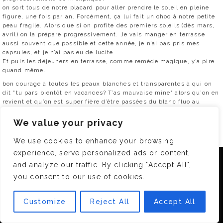
on sort tous de notre placard pour aller prendre le soleil en pleine
figure, une fois par an. Forcément, ça lui fait un choc à notre petite
peau fragile. Alors que si on profite des premiers soleils (dès mars,
avril) on la prépare progressivement. Je vais manger en terrasse
aussi souvent que possible et cette année, je n’ai pas pris mes
capsules, et je n’ai pas eu de lucite.
Et puis les déjeuners en terrasse, comme remède magique, y’a pire
quand même…
bon courage à toutes les peaux blanches et transparentes à qui on
dit "tu pars bientôt en vacances? T’as mauvaise mine" alors qu’on en
revient et qu’on est super fière d’être passées du blanc fluo au
blanc.
We value your privacy
0
We use cookies to enhance your browsing
RÉPONDRE
experience, serve personalized ads or content,
Nous utilisons des cookies pour vous garantir la meilleure
and analyze our traffic. By clicking "Accept All",
expérience sur notre site. Si vous continuez à utiliser ce
Les chouchous de l’été (même en ville) | OMG J'adore !
2 Juil 2012 -
you consent to our use of cookies.
dernier, nous considérerons que vous acceptez l'utilisation des
09 :01
cookies.
[…] des allergies au soleil ou lucite estival bénigne (c’est quoi ce
Customize
Reject All
Accept All
OK
truc? va voir là ou là, elles expliquent très bien ce problème majeur)
(mais ne tape pas ça sur google image si tu […]