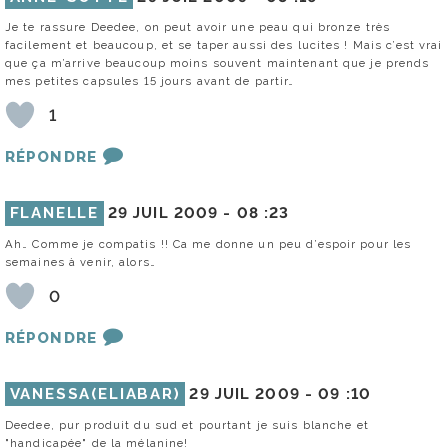
Je te rassure Deedee, on peut avoir une peau qui bronze très
facilement et beaucoup, et se taper aussi des lucites ! Mais c’est vrai
que ça m’arrive beaucoup moins souvent maintenant que je prends
mes petites capsules 15 jours avant de partir…
1
RÉPONDRE
FLANELLE
29 JUIL 2009 -
08 :23
Ah… Comme je compatis !! Ca me donne un peu d’espoir pour les
semaines à venir, alors…
0
RÉPONDRE
VANESSA(ELIABAR)
29 JUIL 2009 -
09 :10
Deedee, pur produit du sud et pourtant je suis blanche et
"handicapée" de la mélanine!