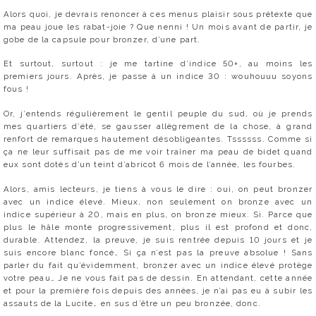
Alors quoi, je devrais renoncer à ces menus plaisir sous prétexte que
ma peau joue les rabat-joie ? Que nenni ! Un mois avant de partir, je
gobe de la capsule pour bronzer, d’une part.
Et surtout, surtout : je me tartine d’indice 50+, au moins les
premiers jours. Après, je passe à un indice 30 : wouhouuu soyons
fous !
Or, j’entends régulièrement le gentil peuple du sud, où je prends
mes quartiers d’été, se gausser allègrement de la chose, à grand
renfort de remarques hautement désobligeantes. Tssssss. Comme si
ça ne leur suffisait pas de me voir traîner ma peau de bidet quand
eux sont dotés d’un teint d’abricot 6 mois de l’année, les fourbes.
Alors, amis lecteurs, je tiens à vous le dire : oui, on peut bronzer
avec un indice élevé. Mieux, non seulement on bronze avec un
indice supérieur à 20, mais en plus, on bronze mieux. Si. Parce que
plus le hâle monte progressivement, plus il est profond et donc,
durable. Attendez, la preuve, je suis rentrée depuis 10 jours et je
suis encore blanc foncé… Si ça n’est pas la preuve absolue ! Sans
parler du fait qu’évidemment, bronzer avec un indice élevé protège
votre peau… Je ne vous fait pas de dessin. En attendant, cette année
et pour la première fois depuis des années, je n’ai pas eu à subir les
assauts de la Lucite… en sus d’être un peu bronzée, donc.