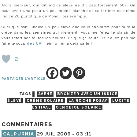
Alors bien-sûr, qui dit indice élevé ne dit pas forcément 50+. On
peut avoir une peau un peu moins blanche et se tartiner de crème
indice 20 plutôt que de Monoï, par exemple.
Quel que soit l’indice un peu élevé que vous choisirez pour faire la
crêpe dans les semaines qui viennent, vous me ferez le plaisir de
vous retartiner toutes les heures. Et que ça saute. Et n’allez pas me
faire le coup
des UV
, hein, on en a déjà parlé !
2
PARTAGER L'ARTICLE
TAGS
AVÈNE
BRONZER AVEC UN INDICE
ÉLEVÉ
CRÈME SOLAIRE
LA ROCHE POSAY
LUCITE
ESTIVAL
OENOBIOL SOLAIRE
COMMENTAIRES
CALPURNIA
29 JUIL 2009 -
03 :11