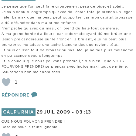
Je pense que l’on peut faire groupement peau de bidet et soleil.
Je sais depuis longtemps qu’avec de l’écran total je prends un léger
hâle. La max que ma peau peut supporter, car mon capital bronzage
a dû défuncter dans ma prime enfance.
N’empêche qu’avec du masi, on prend du hâle tout de même…
A ma grand honte d’ailleurs, car le dermato ayant dû me brûler une
lésion pré candéreuse sur le front en la brûlant, elle ne peut plus
bronzer et me laisse une tache blanche dès que revient l’été…
Et puis on s’en fout de bronzer ou pas. Moi je ne fais plus mélanome
en puissance depuis longtemps.
Et la couleur que nous pouvons prendre (je dis bien : que NOUS
POURVONS PRENDRE) se prendra avec indice maxi tout de même.
Salutations non mélanomisées…
1
RÉPONDRE
CALPURNIA
29 JUIL 2009 -
03 :13
QUE NOUS POUVONS PRENDRE !
Désolée pour la faute ignoble…