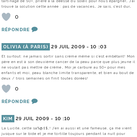
tartinage de 50+, prière à la déesse du soleil pour nous épargner… J’ai
trouvé la solution cette année : pas de vacances… Je sais, c’est dur…
0
RÉPONDRE
OLIVIA (À PARIS)
29 JUIL 2009 -
10 :03
Et surtout: ne jamais sortir sans crème même si c’est embêtant! Mon
père en est à son deuxième cancer de la peau parce que plus jeune il
ne voulait pas mettre de crème… Moi je carbure au 50+ pour mes
enfants et moi, peau blanche limite transparente, et bien au bout de
deux / trois semaines on finit toutes dorées!
0
RÉPONDRE
KIM
29 JUIL 2009 -
10 :10
La Lucite, cette sa%@£$…! J’en ai aussi et une fameuse, ça me vient
jusque sur le bide et je me tortille toujours pendant la nuit pour