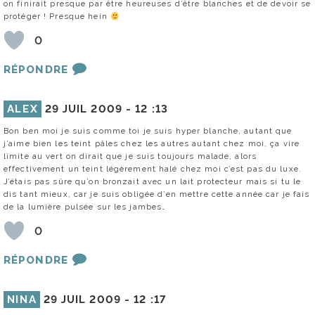
on finirait presque par être heureuses d’être blanches et de devoir se
protéger ! Presque hein
0
RÉPONDRE
ALEX
29 JUIL 2009 -
12 :13
Bon ben moi je suis comme toi je suis hyper blanche, autant que
j’aime bien les teint pâles chez les autres autant chez moi, ça vire
limite au vert on dirait que je suis toujours malade, alors
effectivement un teint légèrement halé chez moi c’est pas du luxe.
J’étais pas sûre qu’on bronzait avec un lait protecteur mais si tu le
dis tant mieux, car je suis obligée d’en mettre cette année car je fais
de la lumière pulsée sur les jambes…
0
RÉPONDRE
NINA
29 JUIL 2009 -
12 :17