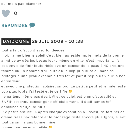
oui mais pas blanche)
0
RÉPONDRE
DAIDOUNE
29 JUIL 2009 -
10 :38
tout à fait d’accord avec toi deedee!
moi, j’aime bien le soleil,c’est bien agréable ms je mets de la crème
à indice uv dès les beaux jours même en ville, c’est important, j’ai
pas envie de finir toute ridée avc un cancer de la peau à 40 ans…une
femme ou un homme d’ailleurs qui a bcp pris le soleil sans se
protéger a une peau exécrable très tôt et parait bcp plus vieux…à bon
entendeur!
et avec une protection solaire, on bronze petit à petit et le hâle reste
bcp plus lgpts!j’ai testé et je certifie
ne parlons même pas des UV!!et ce sujet est bien d’actualité et
ENFIN reconnu cancérigène officiellement….il était temps (cf
dépêches d’aujourd’hui)
PS: petite astuce -> après chaque exposition au soleil, se tartiner de
crème trèss hydratante et le bronzage reste encore plus lgpts, si avc
tout ça on n’a pas bonne mine!
bonne journée ensolleilée