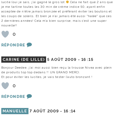
lucite (oui je sais, j’ai gagné le gros lot
Cela ne fait que 2 ans que
je me tartine toutes les 30 min de crème indice 50, ayant enfin
acceptée de n’être jamais bronzée et préférant éviter les boutons et
les coups de soleils. Et bien je n’ai jamais été aussi "halée" que ces
2 dernières années! Cela m’a bien surprise, mais c’est une super
nouvelle!!
0
RÉPONDRE
CARINE (DE LILLE)
5 AOÛT 2009 -
16 :15
Bonjour Deedee, j’ai moi aussi bien reçu la trousse Nivea avec plein
de produits top top dedans !! UN GRAND MERCI.
Et pour éviter les lucites, je vais tester l’auto bronzant !
0
RÉPONDRE
MANUELLE
7 AOÛT 2009 -
16 :14