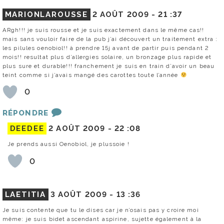
MARIONLAROUSSE
2 AOÛT 2009 -
21 :37
ARgh!!! je suis rousse et je suis exactement dans le même cas!!
mais sans vouloir faire de la pub j’ai découvert un traitement extra :
les pilules oenobiol!! à prendre 15j avant de partir puis pendant 2
mois!! resultat plus d’allergies solaire, un bronzage plus rapide et
plus sure et durable!!! franchement je suis en train d’avoir un beau
teint comme si j’avais mangé des carottes toute l’année
0
RÉPONDRE
DEEDEE
2 AOÛT 2009 -
22 :08
Je prends aussi Oenobiol, je plussoie !
0
LAETITIA
3 AOÛT 2009 -
13 :36
Je suis contente que tu le dises car je n’osais pas y croire moi
même: je suis bidet ascendant aspirine, sujette également à la