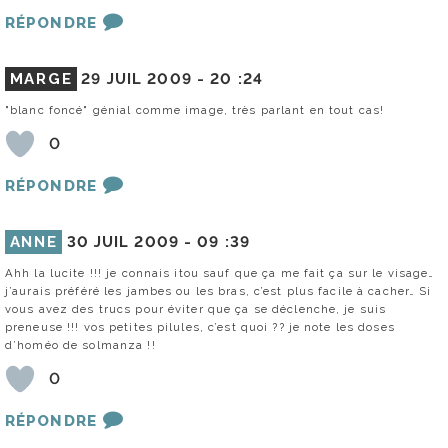
RÉPONDRE
MARGE
29 JUIL 2009 -
20 :24
"blanc foncé" génial comme image, très parlant en tout cas!
0
RÉPONDRE
ANNE
30 JUIL 2009 -
09 :39
Ahh la lucite !!! je connais itou sauf que ça me fait ça sur le visage…
j’aurais préféré les jambes ou les bras, c’est plus facile à cacher… Si
vous avez des trucs pour éviter que ça se déclenche, je suis
preneuse !!! vos petites pilules, c’est quoi ?? je note les doses
d’homéo de solmanza !!
0
RÉPONDRE