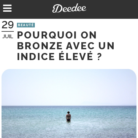
Aller
au
contenu
29
BEAUTÉ
POURQUOI ON
JUIL
BRONZE AVEC UN
INDICE ÉLEVÉ ?