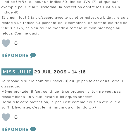
l’indice UVB (i.e., pour un indice 50, indice UVA 17), et que par
exemple pour le lait Bioderma, la protection contre les UVA a un
indice 40.
Et sinon, tout à fait d’accord avec le sujet principal du billet : je suis
restée à un indice 50 pendant deux semaines, en restant cloîtrée de
11h30 à 17h, et bien tout le monde a remarqué mon bronzage au
retour. Comme quoi…
0
RÉPONDRE
MISS JULIE
29 JUIL 2009 -
14 :16
Je rebondis sur le com de Enaco(23) qui je pense est dans l’erreur
classique…
Même bronzée, il faut continuer à se protéger si l’on ne veut pas
ressembler à un vieux lézard d’ici qques années!!
Hormis le coté protection, la peau est comme nous en été. elle a
soif!! L’hydrater, c’est le minimum qu’on lui doit…;-)
0
RÉPONDRE