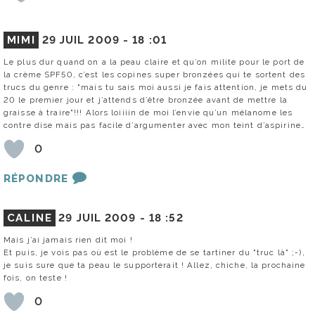
MIMI
29 JUIL 2009 -
18 :01
Le plus dur quand on a la peau claire et qu’on milite pour le port de
la crème SPF50, c’est les copines super bronzées qui te sortent des
trucs du genre : "mais tu sais moi aussi je fais attention, je mets du
20 le premier jour et j’attends d’être bronzée avant de mettre la
graisse à traire"!!! Alors loiiiin de moi l’envie qu’un mélanome les
contre dise mais pas facile d’argumenter avec mon teint d’aspirine…
0
RÉPONDRE
CALINE
29 JUIL 2009 -
18 :52
Mais j’ai jamais rien dit moi !
Et puis, je vois pas où est le problème de se tartiner du "truc là" ;-),
je suis sure que ta peau le supporterait ! Allez, chiche, la prochaine
fois, on teste !
0