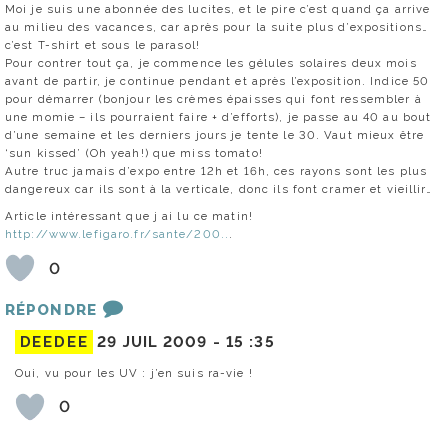
Moi je suis une abonnée des lucites, et le pire c’est quand ça arrive
au milieu des vacances, car après pour la suite plus d’expositions…
c’est T-shirt et sous le parasol!
Pour contrer tout ça, je commence les gélules solaires deux mois
avant de partir, je continue pendant et après l’exposition. Indice 50
pour démarrer (bonjour les crèmes épaisses qui font ressembler à
une momie – ils pourraient faire + d’efforts), je passe au 40 au bout
d’une semaine et les derniers jours je tente le 30. Vaut mieux être
‘sun kissed’ (Oh yeah!) que miss tomato!
Autre truc jamais d’expo entre 12h et 16h, ces rayons sont les plus
dangereux car ils sont à la verticale, donc ils font cramer et vieillir…
Article intéressant que j ai lu ce matin!
http://www.lefigaro.fr/sante/200..
.
0
RÉPONDRE
DEEDEE
29 JUIL 2009 -
15 :35
Oui, vu pour les UV : j’en suis ra-vie !
0