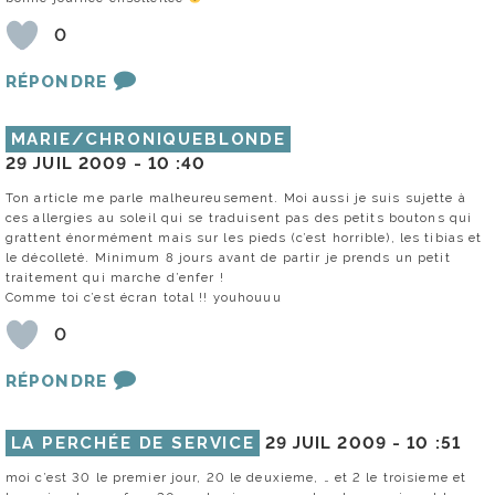
0
RÉPONDRE
MARIE/CHRONIQUEBLONDE
29 JUIL 2009 -
10 :40
Ton article me parle malheureusement. Moi aussi je suis sujette à
ces allergies au soleil qui se traduisent pas des petits boutons qui
grattent énormément mais sur les pieds (c’est horrible), les tibias et
le décolleté. Minimum 8 jours avant de partir je prends un petit
traitement qui marche d’enfer !
Comme toi c’est écran total !! youhouuu
0
RÉPONDRE
LA PERCHÉE DE SERVICE
29 JUIL 2009 -
10 :51
moi c’est 30 le premier jour, 20 le deuxieme, … et 2 le troisieme et