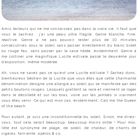
Amis lecteurs qui ne me connaissez pas dans la vraie vie, il faut que
vous le sachiez : j’ai une peau ultra fragile. Genre blanche, fine,
réactive. Genre à ne pas pouvoir rester plus de 10 minutes
consécutives sous le soleil sans passer directement du blanc bidet
ou rouge feu, sans passer par la case hâlée, évidemment. Genre à
me coltiner une magnifique Lucite estivale passé le deuxième jour
d’exposition, même modérée.
Ah, vous ne savez pas ce qu’est une Lucite estivale ? Sachez donc,
bienheureux béotien de la Lucite que vous êtes que cette charmante
dénomination désigne une allergie au soleil qui se manifeste par des
petits boutons rouges. Lesquels grattent sa race et viennent se loger
dans le décolleté et sur les bras, voire sur les jambes si vraiment
vous êtes verni. Ce qui est mon cas, évidemment… Call me the Queen
of the beach.
Pour autant, je suis une inconditionnelle du soleil. Sinon, me direz-
vous, tout cela serait beaucoup, beaucoup moins drôle ! Pour moi,
l’été est synonyme de plage, de soleil, de chaleur, de chants de
cigales, farniente, apéros & co.