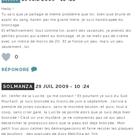
Hello !
Tu sais que je partage le même problème que toi, bien que brune et
ayant du sang italien par ma grand mère, je suis handicapée du
bronzage.
Et effectivement, tout comme toi, avant des vacances, je prends les
petites pilules qui aident au bronzage, et je ne mets pas de crème
avec un indice de moins de 20. Et je fonce un peu, mais un peu
seulement… lol
0
RÉPONDRE
SOLMANZA
29 JUIL 2009 -
10 :24
Ah, l’enfer de la Lucite, ça me connait ! Et pourtant je suis du Sud.
Pourtant, je suis bronzée au moins de juin à septembre. J’arrive à
prendre de jolies couleurs, sans le moindre bouton, et puis, tout à
coup, sans crier gare, la Lucite se pointe alors que je suis déjà bien
bronzée ! C’est un vrai mystère, je ne comprends pas ce qui peut
déclencher le processus alors que la peau est déjà bronzée… Mon
petit truc pour calmer les démangeaisons et faire reculer les plaques
de boutons : des granules de Apis Mellifica en 7ch.