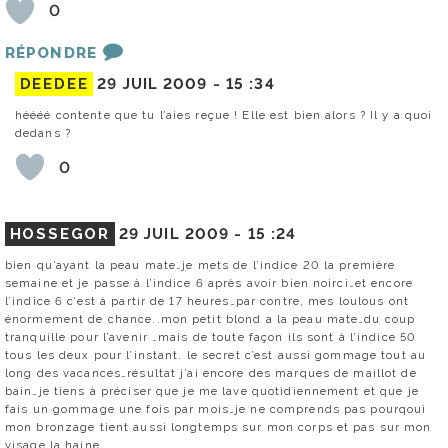
0
RÉPONDRE
DEEDEE
29 JUIL 2009 -
15 :34
héééé contente que tu l’aies reçue ! Elle est bien alors ? Il y a quoi
dedans ?
0
HOSSEGOR
29 JUIL 2009 -
15 :24
bien qu’ayant la peau mate…je mets de l’indice 20 la première
semaine et je passe à l’indice 6 après avoir bien noirci…et encore
l’indice 6 c’est à partir de 17 heures…par contre, mes loulous ont
énormement de chance..mon petit blond a la peau mate…du coup
tranquille pour l’avenir …mais de toute façon ils sont à l’indice 50
tous les deux pour l’instant. le secret c’est aussi gommage tout au
long des vacances…résultat j’ai encore des marques de maillot de
bain…je tiens à préciser que je me lave quotidiennement et que je
fais un gommage une fois par mois…je ne comprends pas pourqoui
mon bronzage tient aussi longtemps sur mon corps et pas sur mon
visage la haine