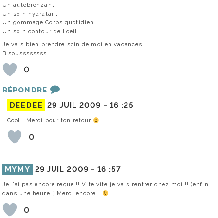
Un autobronzant
Un soin hydratant
Un gommage Corps quotidien
Un soin contour de l’oeil
Je vais bien prendre soin de moi en vacances!
Bisoussssssss
0
RÉPONDRE
DEEDEE
29 JUIL 2009 -
16 :25
Cool ! Merci pour ton retour
0
MYMY
29 JUIL 2009 -
16 :57
Je l’ai pas encore reçue !! Vite vite je vais rentrer chez moi !! (enfin
dans une heure…) Merci encore !
0