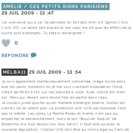
AMELIE / CES PETITS RIENS PARISIENS
29 JUIL 2009 -
13 :47
J’ai une amie qui a ça. Sa dermato lui fait des mini UV (genre 1 min,
1 min 30), ce serait fait exprès et ma cops me dit que les effets de la
lucite sont estompés. Tu t’étais renseignée ?
0
RÉPONDRE
MELBA11
29 JUIL 2009 -
13 :54
Je suis également malheureusement concernée, méga lucite alors
que les seuls moments où je me suis vraiment exposée en Corse,
c’était de 9h30 à 11h sur ma planche à voile. Avec indice 50+ bien
sûr. Mais qui devait sans doute filer en partie dans l’eau…
Je voulais juste ajouter qu’en matière d’allergie solaire, toutes les
crèmes ne se valent pas. La protection anti UVA par exemple n’est
pas la même. Les spray La Roche Posay et Avène n’ont pas pu
empêcher le déclenchement, mais le lait "Bouclier Solaire" de
Bioderma m’a tout résolu (sur moi, hein!). Il faut dire qu’avec la
nouvelle legislation, l’indice UVA doit être au moins égal au tiers de