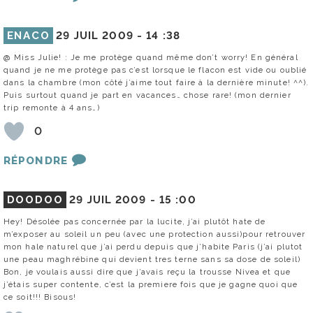
ENACO
29 JUIL 2009 -
14 :38
@ Miss Julie! : Je me protège quand même don’t worry! En général
quand je ne me protège pas c’est lorsque le flacon est vide ou oublié
dans la chambre (mon côté j’aime tout faire à la dernière minute! ^^).
Puis surtout quand je part en vacances… chose rare! (mon dernier
trip remonte à 4 ans…)
0
RÉPONDRE
DOODOO
29 JUIL 2009 -
15 :00
Hey! Désolée pas concernée par la lucite, j’ai plutôt hate de
m’exposer au soleil un peu (avec une protection aussi)pour retrouver
mon hale naturel que j’ai perdu depuis que j’habite Paris (j’ai plutot
une peau maghrébine qui devient tres terne sans sa dose de soleil)
Bon, je voulais aussi dire que j’avais reçu la trousse Nivea et que
j’étais super contente, c’est la premiere fois que je gagne quoi que
ce soit!!! Bisous!