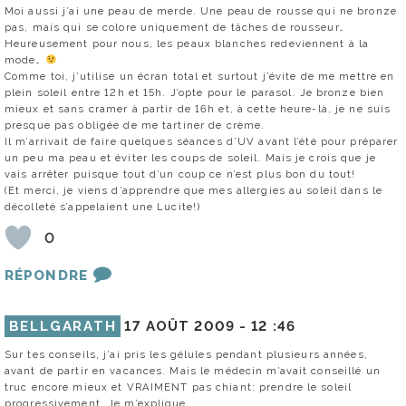
Moi aussi j’ai une peau de merde. Une peau de rousse qui ne bronze
pas, mais qui se colore uniquement de tâches de rousseur…
Heureusement pour nous, les peaux blanches redeviennent à la
mode…
Comme toi, j’utilise un écran total et surtout j’évite de me mettre en
plein soleil entre 12h et 15h. J’opte pour le parasol. Je bronze bien
mieux et sans cramer à partir de 16h et, à cette heure-là, je ne suis
presque pas obligée de me tartiner de crème.
Il m’arrivait de faire quelques séances d’UV avant l’été pour préparer
un peu ma peau et éviter les coups de soleil. Mais je crois que je
vais arrêter puisque tout d’un coup ce n’est plus bon du tout!
(Et merci, je viens d’apprendre que mes allergies au soleil dans le
décolleté s’appelaient une Lucite!)
0
RÉPONDRE
BELLGARATH
17 AOÛT 2009 -
12 :46
Sur tes conseils, j’ai pris les gélules pendant plusieurs années,
avant de partir en vacances. Mais le médecin m’avait conseillé un
truc encore mieux et VRAIMENT pas chiant: prendre le soleil
progressivement. Je m’explique.