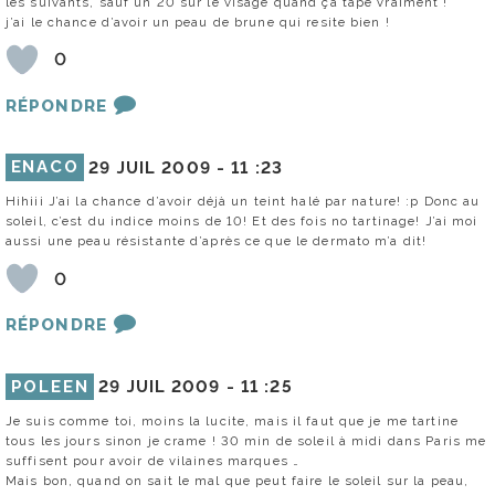
les suivants, sauf un 20 sur le visage quand ça tape vraiment !
j’ai le chance d’avoir un peau de brune qui resite bien !
0
RÉPONDRE
ENACO
29 JUIL 2009 -
11 :23
Hihiii J’ai la chance d’avoir déjà un teint halé par nature! :p Donc au
soleil, c’est du indice moins de 10! Et des fois no tartinage! J’ai moi
aussi une peau résistante d’après ce que le dermato m’a dit!
0
RÉPONDRE
POLEEN
29 JUIL 2009 -
11 :25
Je suis comme toi, moins la lucite, mais il faut que je me tartine
tous les jours sinon je crame ! 30 min de soleil à midi dans Paris me
suffisent pour avoir de vilaines marques …
Mais bon, quand on sait le mal que peut faire le soleil sur la peau,