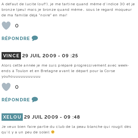
A défaut de lucite (ouf!), je me tartine quand même d’indice 30 et je
bronze (peu) mais je bronze quand même… sous le regard moqueur
de ma famille déjà "noire" en mai!
0
RÉPONDRE
VINCE
29 JUIL 2009 -
09 :25
Alors cette année je me suis préparé progressivement avec week-
ends à Toulon et en Bretagne avant le départ pour la Corse
youhouuuuuuuuuuu
0
RÉPONDRE
XELOU
29 JUIL 2009 -
09 :48
Je veux bien faire partie du club de la peau blanche qui rougit dès
qu’il y a un peu de soleil