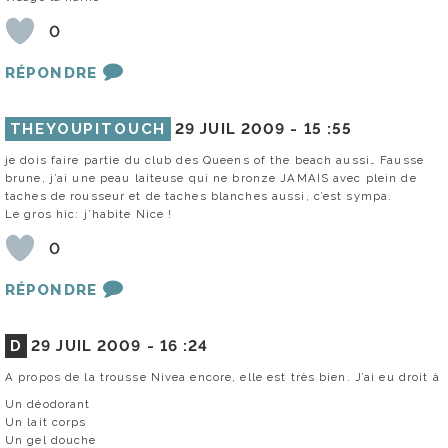
0
RÉPONDRE
THEYOUPITOUCH
29 JUIL 2009 -
15 :55
je dois faire partie du club des Queens of the beach aussi… Fausse
brune, j’ai une peau laiteuse qui ne bronze JAMAIS avec plein de
taches de rousseur et de taches blanches aussi, c’est sympa.
Le gros hic: j’habite Nice !
0
RÉPONDRE
D
29 JUIL 2009 -
16 :24
A propos de la trousse Nivea encore, elle est très bien. J’ai eu droit à
Un déodorant
Un lait corps
Un gel douche