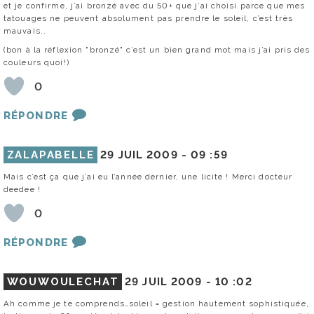
et je confirme, j’ai bronzé avec du 50+ que j’ai choisi parce que mes
tatouages ne peuvent absolument pas prendre le soleil, c’est très
mauvais..
(bon à la réflexion "bronzé" c’est un bien grand mot mais j’ai pris des
couleurs quoi!)
0
RÉPONDRE
ZALAPABELLE
29 JUIL 2009 -
09 :59
Mais c’est ça que j’ai eu l’année dernier, une licite ! Merci docteur
deedee !
0
RÉPONDRE
WOUWOULECHAT
29 JUIL 2009 -
10 :02
Ah comme je te comprends…soleil = gestion hautement sophistiquée,