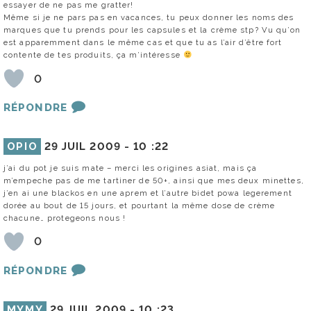
essayer de ne pas me gratter!
Même si je ne pars pas en vacances, tu peux donner les noms des
marques que tu prends pour les capsules et la crème stp? Vu qu’on
est apparemment dans le même cas et que tu as l’air d’être fort
contente de tes produits, ça m’intéresse
0
RÉPONDRE
OPIO
29 JUIL 2009 -
10 :22
j’ai du pot je suis mate – merci les origines asiat, mais ça
m’empeche pas de me tartiner de 50+, ainsi que mes deux minettes,
j’en ai une blackos en une aprem et l’autre bidet powa legerement
dorée au bout de 15 jours, et pourtant la même dose de crème
chacune… protegeons nous !
0
RÉPONDRE
MYMY
29 JUIL 2009 -
10 :23