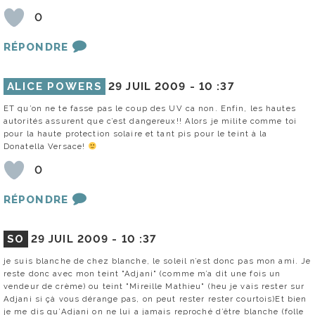
0
RÉPONDRE
ALICE POWERS
29 JUIL 2009 -
10 :37
ET qu’on ne te fasse pas le coup des UV ca non. Enfin, les hautes
autorités assurent que c’est dangereux!! Alors je milite comme toi
pour la haute protection solaire et tant pis pour le teint à la
Donatella Versace!
0
RÉPONDRE
SO
29 JUIL 2009 -
10 :37
je suis blanche de chez blanche, le soleil n’est donc pas mon ami. Je
reste donc avec mon teint "Adjani" (comme m’a dit une fois un
vendeur de crème) ou teint "Mireille Mathieu" (heu je vais rester sur
Adjani si çà vous dérange pas, on peut rester rester courtois)Et bien
je me dis qu’Adjani on ne lui a jamais reproché d’être blanche (folle