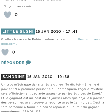
Bonjour, au revoir.
0
LITTLE SUSHI
15 JAN 2010 -
17 :41
Quelle classe cette Robin. J’adore ce prénom !
littlesushi.over-
blog.com…
0
RÉPONDRE
SANDRINE
15 JAN 2010 -
19 :38
Un truc m’échappe dans la règle du jeu. Tu dis toi-même, le 6
janvier : "La première personne qui démasquera l’égérie mystère
sera officiellement déclarée gagnante par les équipes de Darel."
Et le gagnant est un post du 11 janvier alors que déjà le 6 janvier,
des personnes avait trouvé la réponse avec le 1er indice…. C’est la
1ère personne à fournir la bonne réponse qui aurait du gagner,
normalement ?? NON ???