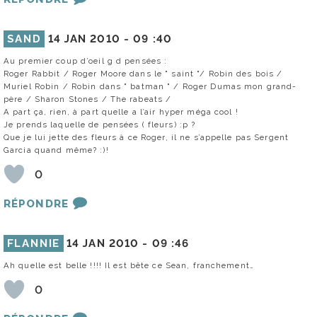
SAND
14 JAN 2010 -
09 :40
Au premier coup d’oeil g d pensées :
Roger Rabbit / Roger Moore dans le " saint "/ Robin des bois /
Muriel Robin / Robin dans " batman " / Roger Dumas mon grand-
père / Sharon Stones / The rabeats /
A part ça, rien, à part quelle a l’air hyper méga cool !
Je prends laquelle de pensées ( fleurs) :p ?
Que je lui jette des fleurs à ce Roger, il ne s’appelle pas Sergent
Garcia quand même? :)!
0
RÉPONDRE
FLANNIE
14 JAN 2010 -
09 :46
Ah quelle est belle !!!! Il est bête ce Sean, franchement…
0