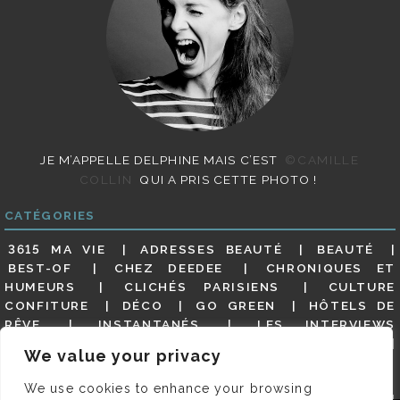
JE M’APPELLE DELPHINE MAIS C’EST
©CAMILLE
COLLIN
QUI A PRIS CETTE PHOTO !
CATÉGORIES
3615 MA VIE
ADRESSES BEAUTÉ
BEAUTÉ
BEST-OF
CHEZ DEEDEE
CHRONIQUES ET
HUMEURS
CLICHÉS PARISIENS
CULTURE
CONFITURE
DÉCO
GO GREEN
HÔTELS DE
RÊVE
INSTANTANÉS
LES INTERVIEWS
PARISIENNES
LIFESTYLE
LOOKS
MATERNITÉ
We value your privacy
MES ADRESSES
MODE
NON CLASSÉ
OLDIES
(BUT GOODIES)
PAR ICI LE MAGOT !
PARIS CITY-
We use cookies to enhance your browsing
GUIDE
PARIS EN PHOTOS
RESTAURANTS