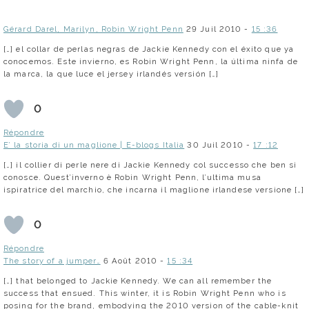
Gérard Darel, Marilyn, Robin Wright Penn
29 Juil 2010 -
15 :36
[…] el collar de perlas negras de Jackie Kennedy con el éxito que ya
conocemos. Este invierno, es Robin Wright Penn, la última ninfa de
la marca, la que luce el jersey irlandés versión […]
0
Répondre
E’ la storia di un maglione | E-blogs Italia
30 Juil 2010 -
17 :12
[…] il collier di perle nere di Jackie Kennedy col successo che ben si
conosce. Quest’inverno è Robin Wright Penn, l’ultima musa
ispiratrice del marchio, che incarna il maglione irlandese versione […]
0
Répondre
The story of a jumper…
6 Août 2010 -
15 :34
[…] that belonged to Jackie Kennedy. We can all remember the
success that ensued. This winter, it is Robin Wright Penn who is
posing for the brand, embodying the 2010 version of the cable-knit