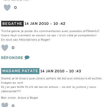
0
BEGATHE
14 JAN 2010 -
10 :42
Triché genre je poste dix commentaires avec pseudos différents?
Ouais faut vraiment le vouloir ce sac ( d’un côté je comprends)!
En tout cas félicitations à Roger!
0
RÉPONDRE
MADAME PATATE
14 JAN 2010 -
10 :43
Quand je le disais que j’avais jamais de bol aux concours et autres
tirages au sort.
Et j’ai pas NON PLUS de bol en amour … où est la justice j’vous
l’demande???
Bon sinon, bravo à Roger
0