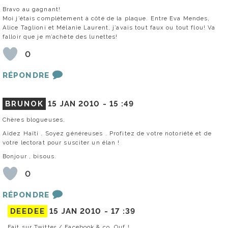
Bravo au gagnant!
Moi j’étais complètement à côté de la plaque. Entre Eva Mendes,
Alice Taglioni et Mélanie Laurent, j’avais tout faux ou tout flou! Va
falloir que je m’achète des lunettes!
0
RÉPONDRE
BRUNOK
15 JAN 2010 -
15 :49
Chères blogueuses,
Aidez Haïti . Soyez généreuses . Profitez de votre notoriété et de
votre lectorat pour susciter un élan !
Bonjour , bisous.
0
RÉPONDRE
DEEDEE
15 JAN 2010 -
17 :39
Fait sur Twitter / Facebook & co. Ouf !