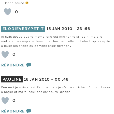
Bonne soirée
0
ELODIEVERYPETIT
15 JAN 2010 -
23 :56
je suis déçue quand meme, elle est mignonne la robin, mais je
mettais mes espoirs dans uma thurman… elle doit etre trop occupée
à jouer les anges ou demons chez givenchy !
0
RÉPONDRE
PAULINE
16 JAN 2010 -
00 :46
Ben moi je suis aussi Pauline mais je n’ai pas triché…. En tout bravo
à Roger et merci pour ces concours Deedee.
0
RÉPONDRE