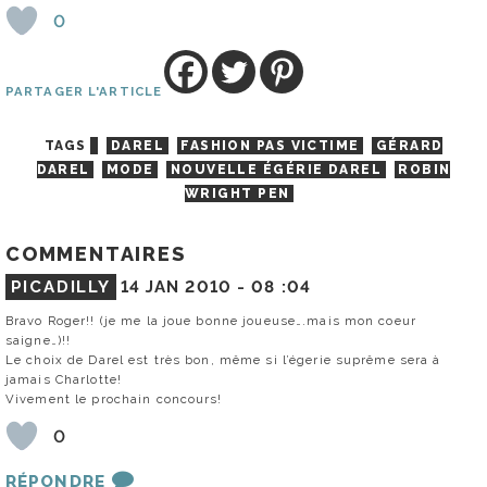
0
PARTAGER L'ARTICLE
TAGS
DAREL
FASHION PAS VICTIME
GÉRARD
DAREL
MODE
NOUVELLE ÉGÉRIE DAREL
ROBIN
WRIGHT PEN
COMMENTAIRES
PICADILLY
14 JAN 2010 -
08 :04
Bravo Roger!! (je me la joue bonne joueuse….mais mon coeur
saigne…)!!
Le choix de Darel est très bon, même si l’égerie suprême sera à
jamais Charlotte!
Vivement le prochain concours!
0
RÉPONDRE