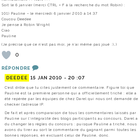
Soit le 6 janvier (merci CTRL + F à la recherche du mot Robin) :
101) Pauline – le mercredi 6 janvier 2010 à 14:37
Coucou Deedee
Je pense à Robin Wright
Ciao
Pauline
(Je précise que ce n’est pas moi, je n’ai même pas joué :)…)
0
RÉPONDRE
DEEDEE
15 JAN 2010 -
20 :07
C’est drôle que tu cites justement ce commentaire. Figure toi que
Pauline est la première personne qui a officiellement triché : elle a
été repérée par les équipes de chez Darel qui nous ont demandé de
checker l’adresse IP.
De fait et après comparaison de tous les commentaires laissés par
Pauline sur l’intégralité des blogs participants au concours, Darel a
du changer les règles du concours : puisque Pauline a triché, nous
avons du tirer au sort le commentaire du gagnant parmi toutes les
bonnes réponses, en excluant celui de Pauline, donc.