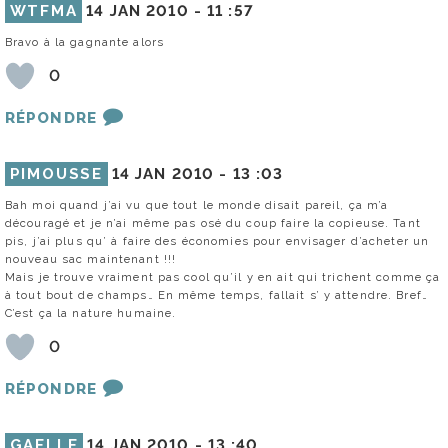
WTFMA
14 JAN 2010 -
11 :57
Bravo à la gagnante alors
0
RÉPONDRE
PIMOUSSE
14 JAN 2010 -
13 :03
Bah moi quand j’ai vu que tout le monde disait pareil, ça m’a
découragé et je n’ai même pas osé du coup faire la copieuse. Tant
pis, j’ai plus qu’ à faire des économies pour envisager d’acheter un
nouveau sac maintenant !!!
Mais je trouve vraiment pas cool qu’il y en ait qui trichent comme ça
à tout bout de champs… En même temps, fallait s’ y attendre. Bref…
C’est ça la nature humaine.
0
RÉPONDRE
GAELLE
14 JAN 2010 -
13 :40