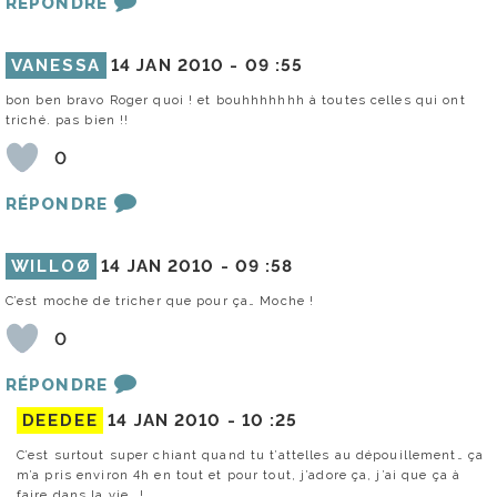
RÉPONDRE
VANESSA
14 JAN 2010 -
09 :55
bon ben bravo Roger quoi ! et bouhhhhhhh à toutes celles qui ont
triché. pas bien !!
0
RÉPONDRE
WILLOØ
14 JAN 2010 -
09 :58
C’est moche de tricher que pour ça… Moche !
0
RÉPONDRE
DEEDEE
14 JAN 2010 -
10 :25
C’est surtout super chiant quand tu t’attelles au dépouillement… ça
m’a pris environ 4h en tout et pour tout, j’adore ça, j’ai que ça à
faire dans la vie… !