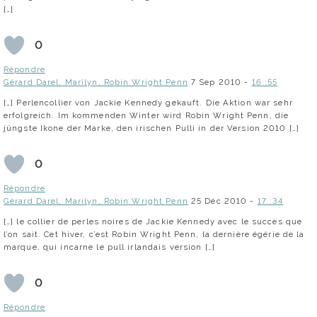
[…]
0
Répondre
Gérard Darel, Marilyn, Robin Wright Penn
7 Sep 2010 -
16 :55
[…] Perlencollier von Jackie Kennedy gekauft. Die Aktion war sehr
erfolgreich. Im kommenden Winter wird Robin Wright Penn, die
jüngste Ikone der Marke, den irischen Pulli in der Version 2010 […]
0
Répondre
Gérard Darel, Marilyn, Robin Wright Penn
25 Déc 2010 -
17 :34
[…] le collier de perles noires de Jackie Kennedy avec le succès que
l’on sait. Cet hiver, c’est Robin Wright Penn, la dernière égérie de la
marque, qui incarne le pull irlandais version […]
0
Répondre