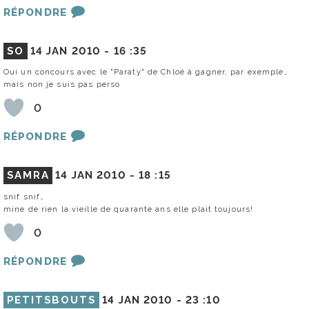
RÉPONDRE
SO
14 JAN 2010 -
16 :35
Oui un concours avec le "Paraty" de Chloé à gagner, par exemple…
mais non je suis pas perso
0
RÉPONDRE
SAMRA
14 JAN 2010 -
18 :15
snif snif…
mine de rien la vieille de quarante ans elle plait toujours!
0
RÉPONDRE
PETITSBOUTS
14 JAN 2010 -
23 :10