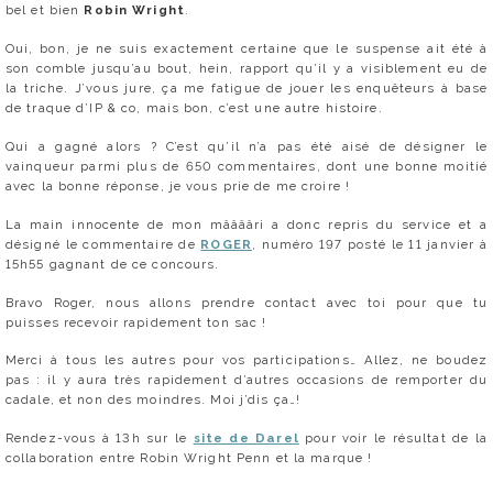
bel et bien
Robin Wright
.
Oui, bon, je ne suis exactement certaine que le suspense ait été à
son comble jusqu’au bout, hein, rapport qu’il y a visiblement eu de
la triche. J’vous jure, ça me fatigue de jouer les enquêteurs à base
de traque d’IP & co, mais bon, c’est une autre histoire.
Qui a gagné alors ? C’est qu’il n’a pas été aisé de désigner le
vainqueur parmi plus de 650 commentaires, dont une bonne moitié
avec la bonne réponse, je vous prie de me croire !
La main innocente de mon mââââri a donc repris du service et a
désigné le commentaire de
ROGER
, numéro 197 posté le 11 janvier à
15h55 gagnant de ce concours.
Bravo Roger, nous allons prendre contact avec toi pour que tu
puisses recevoir rapidement ton sac !
Merci à tous les autres pour vos participations… Allez, ne boudez
pas : il y aura très rapidement d’autres occasions de remporter du
cadale, et non des moindres. Moi j’dis ça…!
Rendez-vous à 13h sur le
site de Darel
pour voir le résultat de la
collaboration entre Robin Wright Penn et la marque !