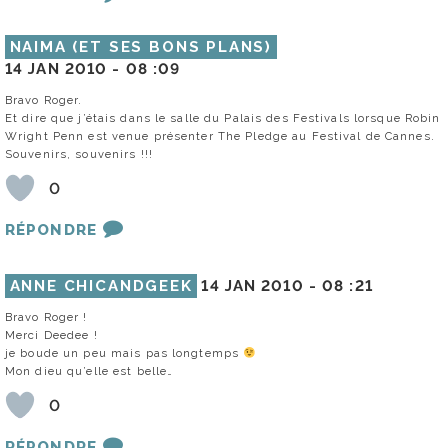
NAIMA (ET SES BONS PLANS)
14 JAN 2010 -
08 :09
Bravo Roger.
Et dire que j’étais dans le salle du Palais des Festivals lorsque Robin
Wright Penn est venue présenter The Pledge au Festival de Cannes.
Souvenirs, souvenirs !!!
0
RÉPONDRE
ANNE CHICANDGEEK
14 JAN 2010 -
08 :21
Bravo Roger !
Merci Deedee !
je boude un peu mais pas longtemps
Mon dieu qu’elle est belle…
0
RÉPONDRE