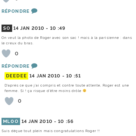
RÉPONDRE
SO
14 JAN 2010 -
10 :49
On veut la photo de Roger avec son sac ! mais à la parisienne : dans
le creux du bras.
0
RÉPONDRE
DEEDEE
14 JAN 2010 -
10 :51
D’après ce que j’ai compris et contre toute attente, Roger est une
femme. Si ! ça risque d’être moins drôle
0
ML0O
14 JAN 2010 -
10 :56
Suis déçue tout plein mais congratulations Roger !!