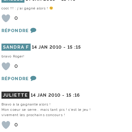
cool !!! : j’ai gagné alors !
0
RÉPONDRE
SANDRA F
14 JAN 2010 -
15 :15
bravo Roger!
0
RÉPONDRE
JULIETTE
14 JAN 2010 -
15 :16
Bravo à la gagnante alors !
Mon coeur se serre.. mais tant pis ! c’est le jeu !
vivement les prochains concours !
0