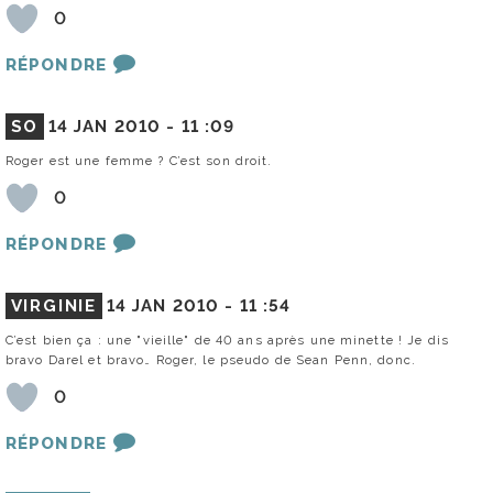
0
RÉPONDRE
SO
14 JAN 2010 -
11 :09
Roger est une femme ? C’est son droit.
0
RÉPONDRE
VIRGINIE
14 JAN 2010 -
11 :54
C’est bien ça : une "vieille" de 40 ans après une minette ! Je dis
bravo Darel et bravo… Roger, le pseudo de Sean Penn, donc.
0
RÉPONDRE