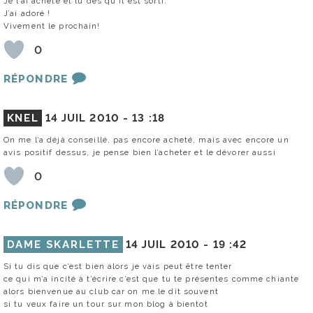
Je l’ai acheté et lu dès qu’il est sorti.
J’ai adoré !
Vivement le prochain!
0
RÉPONDRE
KNEL
14 JUIL 2010 -
13 :18
On me l’a déjà conseillé, pas encore acheté, mais avec encore un
avis positif dessus, je pense bien l’acheter et le dévorer aussi
0
RÉPONDRE
DAME SKARLETTE
14 JUIL 2010 -
19 :42
Si tu dis que c’est bien alors je vais peut être tenter
ce qui m’a incité à t’écrire c’est que tu te présentes comme chiante
alors bienvenue au club car on me le dit souvent
si tu veux faire un tour sur mon blog à bientot