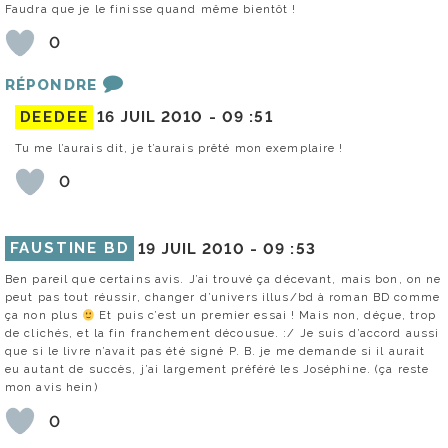
Faudra que je le finisse quand même bientôt !
0
RÉPONDRE
DEEDEE
16 JUIL 2010 -
09 :51
Tu me l’aurais dit, je t’aurais prêté mon exemplaire !
0
FAUSTINE BD
19 JUIL 2010 -
09 :53
Ben pareil que certains avis. J’ai trouvé ça décevant, mais bon, on ne
peut pas tout réussir, changer d’univers illus/bd à roman BD comme
ça non plus
Et puis c’est un premier essai ! Mais non, déçue, trop
de clichés, et la fin franchement décousue. :/ Je suis d’accord aussi
que si le livre n’avait pas été signé P. B. je me demande si il aurait
eu autant de succès, j’ai largement préféré les Joséphine. (ça reste
mon avis hein)
0