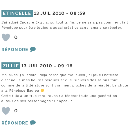
ETINCELLE
13 JUIL 2010 -
08 :59
J’ai adoré Cadavre Exquis, surtout la fin. Je ne sais pas comment fait
Pénélope pour être toujours aussi créative sans jamais se répéter.
0
RÉPONDRE
ZILLIE
13 JUIL 2010 -
09 :16
Moi aussi j’ai adoré… déjà parce que moi aussi j’ai joué l’hôtesse
d’accueil à mes heures perdues et que l’univers des salons tout
comme de la littérature sont vraiment proches de la réalité… La chute
à la Pénélope Bagieu
Cette fille a un truc rare, réussir à fédérer toute une génération
autour de ses personnages ! Chapeau !
0
RÉPONDRE