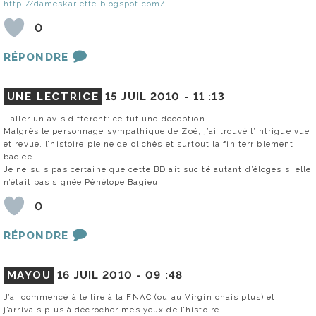
http://dameskarlette.blogspot.com/
0
RÉPONDRE
UNE LECTRICE
15 JUIL 2010 -
11 :13
… aller un avis différent: ce fut une déception.
Malgrès le personnage sympathique de Zoé, j’ai trouvé l’intrigue vue
et revue, l’histoire pleine de clichés et surtout la fin terriblement
baclée.
Je ne suis pas certaine que cette BD ait sucité autant d’éloges si elle
n’était pas signée Pénélope Bagieu.
0
RÉPONDRE
MAYOU
16 JUIL 2010 -
09 :48
J’ai commencé à le lire à la FNAC (ou au Virgin chais plus) et
j’arrivais plus à décrocher mes yeux de l’histoire…