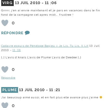
VIRG
13 JUIL 2010 -
11 :06
Grrrrr, j’en ai envie maintenant et je pars en vacances dans le fin
fond de la campagne cet apres midi…. frustree !
0
RÉPONDRE
Cadavre exquis de Pénélope Bagieu « Je Lis, Tu Lis, Il Lit
13 Juil
2010 -
11 :19
[…] L’avis d’Anaïs L’avis de Plume L’avis de Deedee […]
0
Répondre
PLUME
13 JUIL 2010 -
11 :21
J’ai beaucoup aimé aussi, et en fait plus elle avance plus j’aime
0