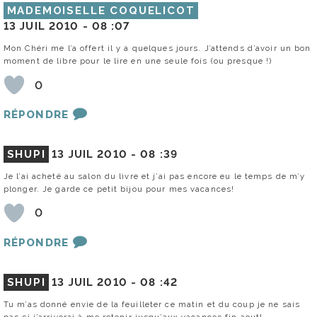
MADEMOISELLE COQUELICOT
13 JUIL 2010 -
08 :07
Mon Chéri me l’a offert il y a quelques jours. J’attends d’avoir un bon
moment de libre pour le lire en une seule fois (ou presque !)
0
RÉPONDRE
SHUPI
13 JUIL 2010 -
08 :39
Je l’ai acheté au salon du livre et j’ai pas encore eu le temps de m’y
plonger. Je garde ce petit bijou pour mes vacances!
0
RÉPONDRE
SHUPI
13 JUIL 2010 -
08 :42
Tu m’as donné envie de la feuilleter ce matin et du coup je ne sais
pas si j’arriverai à me retenir jusqu’aux vacances fin aout!