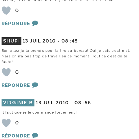
0
RÉPONDRE
SHUPI
13 JUIL 2010 -
08 :45
Bon allez je la prends pour la lire au bureau! Oui je sais c’est mal…
Mais on n’a pas trop de travail en ce moment. Tout ça c’est de ta
faute!
0
RÉPONDRE
VIRGINIE B
13 JUIL 2010 -
08 :56
il faut que je le commande forcément !
0
RÉPONDRE