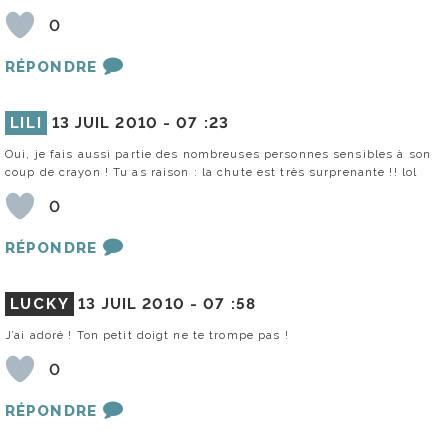
0
RÉPONDRE
LILI
13 JUIL 2010 -
07 :23
Oui, je fais aussi partie des nombreuses personnes sensibles à son
coup de crayon ! Tu as raison : la chute est très surprenante !! lol
0
RÉPONDRE
LUCKY
13 JUIL 2010 -
07 :58
J’ai adoré ! Ton petit doigt ne te trompe pas !
0
RÉPONDRE