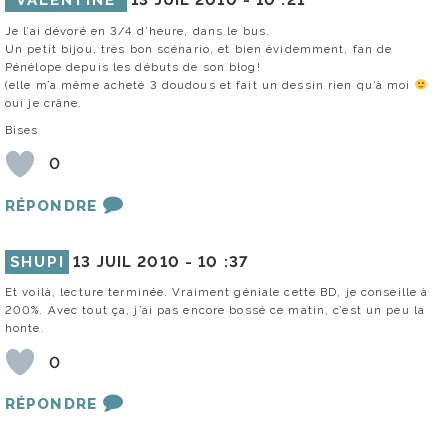
Je l’ai dévoré en 3/4 d’heure, dans le bus.
Un petit bijou, très bon scénario, et bien évidemment, fan de
Pénélope depuis les débuts de son blog!
(elle m’a même acheté 3 doudous et fait un dessin rien qu’à moi
oui je crâne.
Bises
0
RÉPONDRE
SHUPI
13 JUIL 2010 -
10 :37
Et voilà, lecture terminée. Vraiment géniale cette BD, je conseille à
200%. Avec tout ça, j’ai pas encore bossé ce matin, c’est un peu la
honte.
0
RÉPONDRE