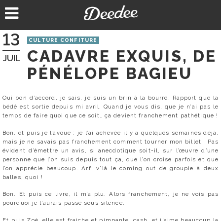
Aller
au
contenu
13
CULTURE CONFITURE
CADAVRE EXQUIS, DE
JUIL
PÉNÉLOPE BAGIEU
Oui bon d’accord, je sais, je suis un brin à la bourre. Rapport que la
bédé est sortie depuis mi avril. Quand je vous dis, que je n’ai pas le
temps de faire quoi que ce soit… ça devient franchement pathétique !
Bon, et puis je l’avoue : je l’ai achevée il y a quelques semaines déjà,
mais je ne savais pas franchement comment tourner mon billet. Pas
évident d’émettre un avis, si anecdotique soit-il, sur l’œuvre d’une
personne que l’on suis depuis tout ça, que l’on croise parfois et que
l’on apprécie beaucoup. Arf, v’là le coming out de groupie à deux
balles, quoi !
Bon. Et puis ce livre, il m’a plu. Alors franchement, je ne vois pas
pourquoi je l’aurais passé sous silence.
Et puis Zoé, elle est fraiche et pimpante, cash, et j’aime beaucoup la