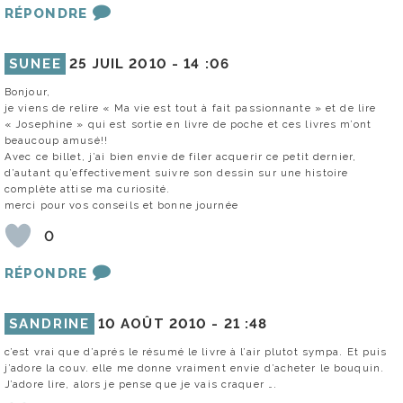
RÉPONDRE
SUNEE
25 JUIL 2010 -
14 :06
Bonjour,
je viens de relire « Ma vie est tout à fait passionnante » et de lire
« Josephine » qui est sortie en livre de poche et ces livres m’ont
beaucoup amusé!!
Avec ce billet, j’ai bien envie de filer acquerir ce petit dernier,
d’autant qu’effectivement suivre son dessin sur une histoire
complète attise ma curiosité.
merci pour vos conseils et bonne journée
0
RÉPONDRE
SANDRINE
10 AOÛT 2010 -
21 :48
c’est vrai que d’aprés le résumé le livre à l’air plutot sympa. Et puis
j’adore la couv. elle me donne vraiment envie d’acheter le bouquin.
J’adore lire, alors je pense que je vais craquer ….