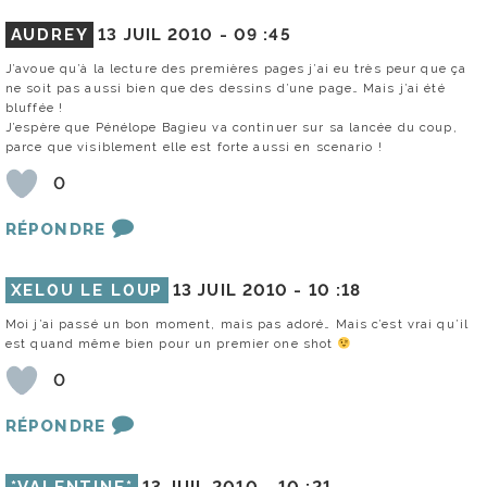
AUDREY
13 JUIL 2010 -
09 :45
J’avoue qu’à la lecture des premières pages j’ai eu très peur que ça
ne soit pas aussi bien que des dessins d’une page… Mais j’ai été
bluffée !
J’espère que Pénélope Bagieu va continuer sur sa lancée du coup,
parce que visiblement elle est forte aussi en scenario !
0
RÉPONDRE
XEL0U LE L0UP
13 JUIL 2010 -
10 :18
Moi j’ai passé un bon moment, mais pas adoré… Mais c’est vrai qu’il
est quand même bien pour un premier one shot
0
RÉPONDRE
*VALENTINE*
13 JUIL 2010 -
10 :21