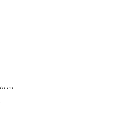
m’a en
n