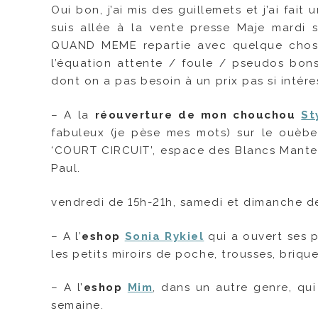
Oui bon, j’ai mis des guillemets et j’ai fait
suis allée à la vente presse Maje mardi s
QUAND MEME repartie avec quelque chose.
l’équation attente / foule / pseudos bon
dont on a pas besoin à un prix pas si intér
– A la
réouverture de mon chouchou
St
fabuleux (je pèse mes mots) sur le ouèbe
‘COURT CIRCUIT’, espace des Blancs Mantea
Paul.
vendredi de 15h-21h, samedi et dimanche d
– A l’
eshop
Sonia Rykiel
qui a ouvert ses p
les petits miroirs de poche, trousses, brique
– A l’
eshop
Mim
, dans un autre genre, qu
semaine.