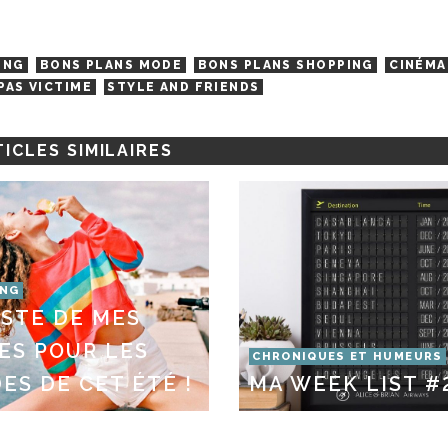
ING
BONS PLANS MODE
BONS PLANS SHOPPING
CINÉMA
PAS VICTIME
STYLE AND FRIENDS
ICLES SIMILAIRES
ING
ISTE DE MES
ES POUR LES
CHRONIQUES ET HUMEURS
ES DE CET ÉTÉ !
MA WEEK LIST #