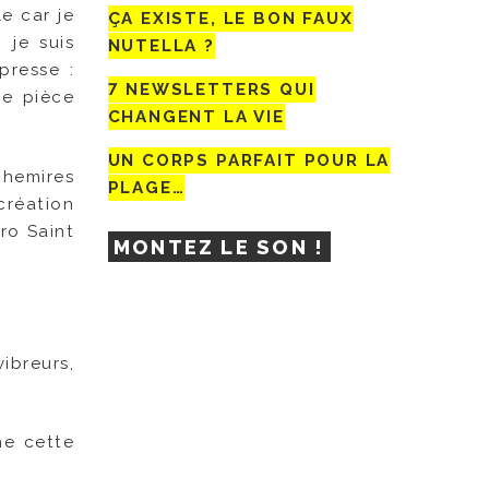
le car je
ÇA EXISTE, LE BON FAUX
 je suis
NUTELLA ?
presse :
7 NEWSLETTERS QUI
ne pièce
CHANGENT LA VIE
UN CORPS PARFAIT POUR LA
chemires
PLAGE…
création
ro Saint
MONTEZ LE SON !
ibreurs,
ne cette