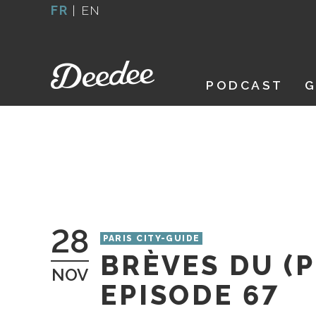
Aller
FR
|
EN
au
contenu
PODCAST
G
28
PARIS CITY-GUIDE
BRÈVES DU (
NOV
EPISODE 67