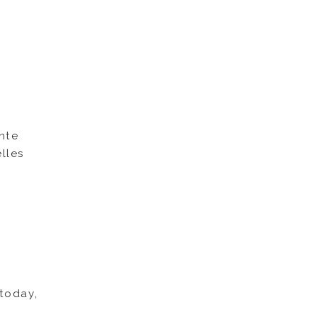
ente
lles
 today,