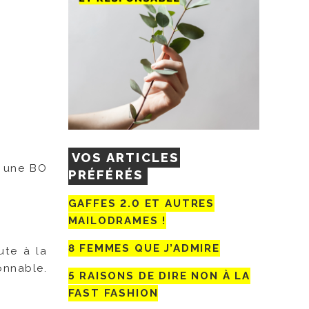
VOS ARTICLES
, une BO
PRÉFÉRÉS
GAFFES 2.0 ET AUTRES
MAILODRAMES !
8 FEMMES QUE J’ADMIRE
ute à la
sonnable.
5 RAISONS DE DIRE NON À LA
FAST FASHION