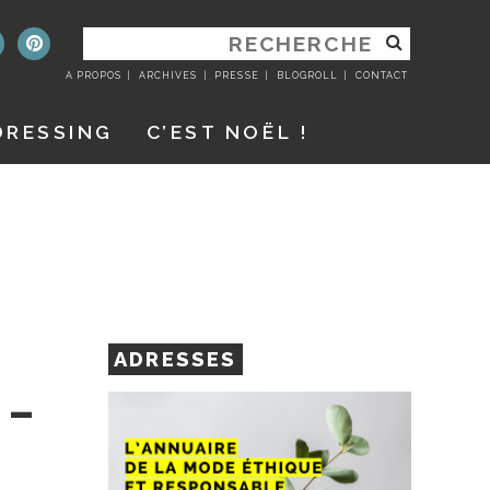
RECHERCHER
:
A PROPOS
ARCHIVES
PRESSE
BLOGROLL
CONTACT
DRESSING
C’EST NOËL !
ADRESSES
 –