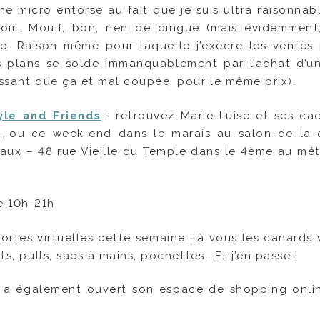
 une micro entorse au fait que je suis ultra raisonnab
oir… Mouif, bon, rien de dingue (mais évidemment,
 Raison même pour laquelle j’exècre les ventes 
s plans se solde immanquablement par l’achat d’u
essant que ça et mal coupée, pour le même prix).
yle and Friends
: retrouvez Marie-Luise et ses ca
, ou ce week-end dans le marais au salon de la 
ux – 48 rue Vieille du Temple dans le 4ème au mét
e 10h-21h
ortes virtuelles cette semaine : à vous les canards v
ts, pulls, sacs à mains, pochettes.. Et j’en passe !
i a également ouvert son espace de shopping onli