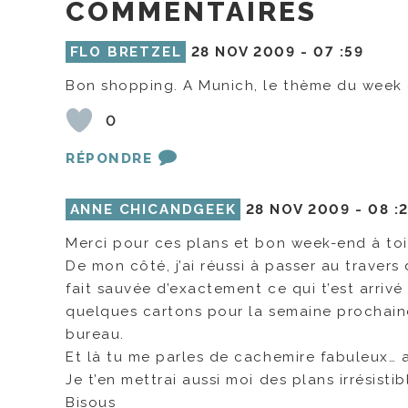
COMMENTAIRES
FLO BRETZEL
28 NOV 2009 -
07 :59
Bon shopping. A Munich, le thème du week e
0
RÉPONDRE
ANNE CHICANDGEEK
28 NOV 2009 -
08 :
Merci pour ces plans et bon week-end à to
De mon côté, j’ai réussi à passer au traver
fait sauvée d’exactement ce qui t’est arrivé
quelques cartons pour la semaine prochaine
bureau.
Et là tu me parles de cachemire fabuleux… au
Je t’en mettrai aussi moi des plans irrésistibl
Bisous