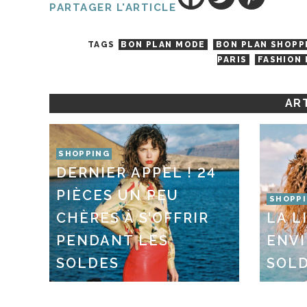
PARTAGER L'ARTICLE
TAGS
BON PLAN MODE
BON PLAN SHOPP
PARIS
FASHION 
ART
SHOPPING
DERNIER APPEL ! 24
PIÈCES UN PEU
SHOPP
CHÈRES À S’OFFRIR
LA L
PENDANT LES
ENVI
SOLDES
SOLD