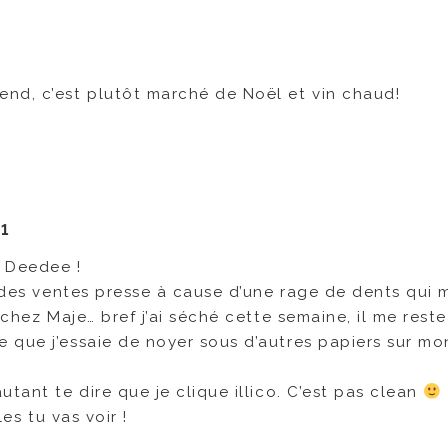
nd, c’est plutôt marché de Noël et vin chaud!
21
i Deedee !
s des ventes presse à cause d’une rage de dents qui 
 chez Maje… bref j’ai séché cette semaine, il me reste
 que j’essaie de noyer sous d’autres papiers sur mo
tant te dire que je clique illico. C’est pas clean
es tu vas voir !