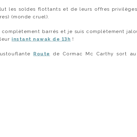
lut les soldes flottants et de leurs offres privilèg
res) (monde cruel).
ont complètement barrés et je suis complètement jalou
 leur
instant nawak de 13h
!
oustouflante
Route
de Cormac Mc Carthy sort au