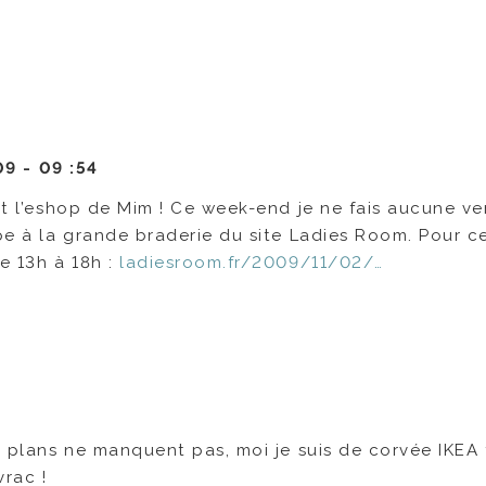
09 -
09 :54
ert l’eshop de Mim ! Ce week-end je ne fais aucune v
ipe à la grande braderie du site Ladies Room. Pour ce
e 13h à 18h :
ladiesroom.fr/2009/11/02/…
ns plans ne manquent pas, moi je suis de corvée IKEA
vrac !