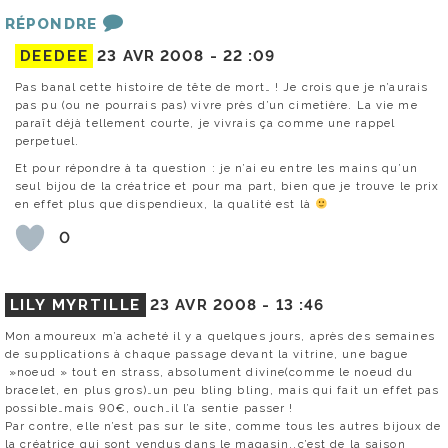
RÉPONDRE
DEEDEE
23 AVR 2008 -
22 :09
Pas banal cette histoire de tête de mort… ! Je crois que je n’aurais
pas pu (ou ne pourrais pas) vivre près d’un cimetière. La vie me
paraît déjà tellement courte, je vivrais ça comme une rappel
perpetuel.
Et pour répondre à ta question : je n’ai eu entre les mains qu’un
seul bijou de la créatrice et pour ma part, bien que je trouve le prix
en effet plus que dispendieux, la qualité est là
0
LILY MYRTILLE
23 AVR 2008 -
13 :46
Mon amoureux m’a acheté il y a quelques jours, après des semaines
de supplications à chaque passage devant la vitrine, une bague
»noeud » tout en strass, absolument divine(comme le noeud du
bracelet, en plus gros)…un peu bling bling, mais qui fait un effet pas
possible…mais 90€, ouch…il l’a sentie passer !
Par contre, elle n’est pas sur le site, comme tous les autres bijoux de
la créatrice qui sont vendus dans le magasin..c’est de la saison