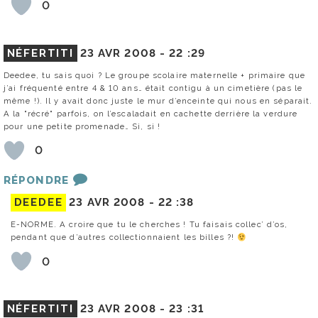
0
NÉFERTITI
23 AVR 2008 -
22 :29
Deedee, tu sais quoi ? Le groupe scolaire maternelle + primaire que
j’ai fréquenté entre 4 & 10 ans… était contigu à un cimetière (pas le
même !). Il y avait donc juste le mur d’enceinte qui nous en séparait.
A la "récré" parfois, on l’escaladait en cachette derrière la verdure
pour une petite promenade… Si, si !
0
RÉPONDRE
DEEDEE
23 AVR 2008 -
22 :38
E-NORME. A croire que tu le cherches ! Tu faisais collec’ d’os,
pendant que d’autres collectionnaient les billes ?!
0
NÉFERTITI
23 AVR 2008 -
23 :31