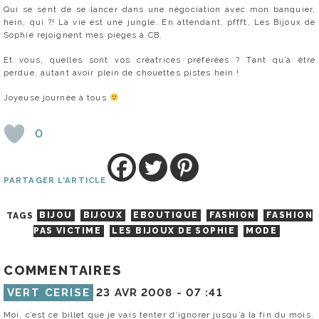
Qui se sent de se lancer dans une négociation avec mon banquier,
hein, qui ?! La vie est une jungle. En attendant, pffft, Les Bijoux de
Sophie rejoignent mes pièges à CB.
Et vous, quelles sont vos créatrices préférées ? Tant qu’à être
perdue, autant avoir plein de chouettes pistes hein !
Joyeuse journée à tous
0
PARTAGER L'ARTICLE
TAGS
BIJOU
BIJOUX
EBOUTIQUE
FASHION
FASHION
PAS VICTIME
LES BIJOUX DE SOPHIE
MODE
COMMENTAIRES
VERT CERISE
23 AVR 2008 -
07 :41
Moi, c’est ce billet que je vais tenter d’ignorer jusqu’à la fin du mois.