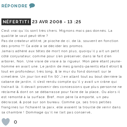
RÉPONDRE
NÉFERTITI
23 AVR 2008 -
13 :25
C’est vrai qu’ils sont très chers. Mignons mais pas donnés. La
qualité le vaut peut-être ?
Pas de créateur attitré, je pioche de ci, de là, souvent en fonction
des promo !!! Ca aide à se décider les promos.
Jamais adhéré aux têtes de mort non plus, quoiqu’il y ait un petit
côté conjurateur, comme pour s’en préserver, dans le fait d’en
arborer… Non. Une vraie de vraie à la rigueur. Mon père étant jeune-
homme en avait une. Le jardin de mes grands-parents était étroit &
tout en profondeur, très long, & le mur du fond donnait sur le
cimetière. Un jour (on est fin 50’…) en allant tout au bout derrière la
cabane de jardin, il s’est rendu compte qu’il y avait un crâne qui
traînait là. Il devait provenir des concessions que plus personne ne
réclame & dont on se débarrasse pour faire de la place… Ou alors il
est remonté à la surface. Bref, mon père l’a emporté, un peu
décrassé, & posé sur son bureau. Comme ça, ses trois petites
frangines lui fichaient la paix, elle avaient la trouille de venir dans
sa chambre ! Dommage qu’il ne l’ait pas conservé…
0