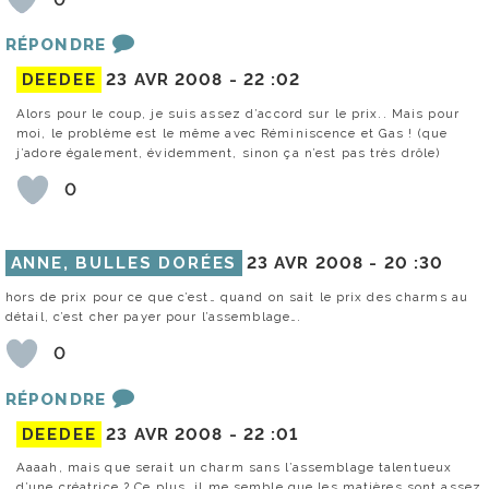
RÉPONDRE
DEEDEE
23 AVR 2008 -
22 :02
Alors pour le coup, je suis assez d’accord sur le prix.. Mais pour
moi, le problème est le même avec Réminiscence et Gas ! (que
j’adore également, évidemment, sinon ça n’est pas très drôle)
0
ANNE, BULLES DORÉES
23 AVR 2008 -
20 :30
hors de prix pour ce que c’est… quand on sait le prix des charms au
détail, c’est cher payer pour l’assemblage….
0
RÉPONDRE
DEEDEE
23 AVR 2008 -
22 :01
Aaaah, mais que serait un charm sans l’assemblage talentueux
d’une créatrice ? Ce plus, il me semble que les matières sont assez