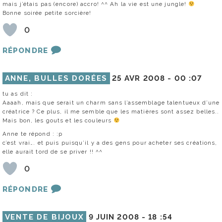
mais j’étais pas (encore) accro! ^^ Ah la vie est une jungle!
Bonne soirée petite sorcière!
0
RÉPONDRE
ANNE, BULLES DORÉES
25 AVR 2008 -
00 :07
tu as dit :
Aaaah, mais que serait un charm sans l’assemblage talentueux d’une
créatrice ? Ce plus, il me semble que les matières sont assez belles..
Mais bon, les gouts et les couleurs
Anne te répond : :p
c’est vrai…. et puis puisqu’il y a des gens pour acheter ses créations,
elle aurait tord de se priver !! ^^
0
RÉPONDRE
VENTE DE BIJOUX
9 JUIN 2008 -
18 :54