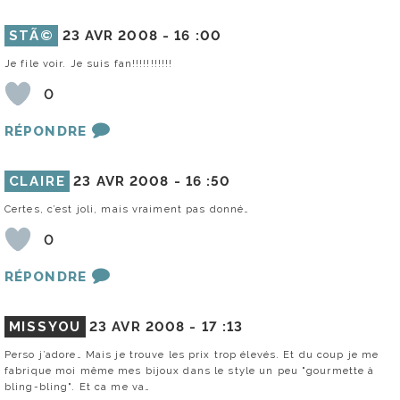
STÃ©
23 AVR 2008 -
16 :00
Je file voir. Je suis fan!!!!!!!!!!!
0
RÉPONDRE
CLAIRE
23 AVR 2008 -
16 :50
Certes, c’est joli, mais vraiment pas donné…
0
RÉPONDRE
MISSYOU
23 AVR 2008 -
17 :13
Perso j’adore… Mais je trouve les prix trop élevés. Et du coup je me
fabrique moi même mes bijoux dans le style un peu "gourmette à
bling-bling". Et ca me va…