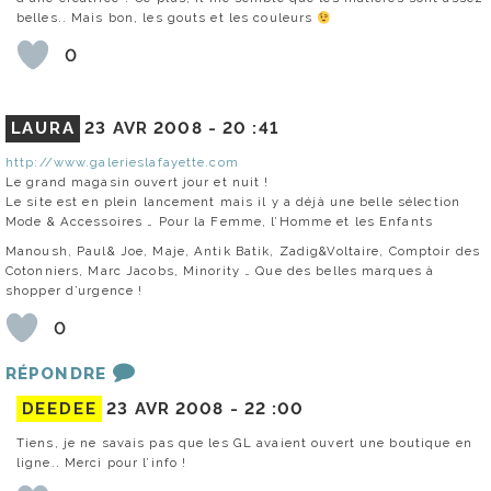
belles.. Mais bon, les gouts et les couleurs
0
LAURA
23 AVR 2008 -
20 :41
http://www.galerieslafayette.com
Le grand magasin ouvert jour et nuit !
Le site est en plein lancement mais il y a déjà une belle sélection
Mode & Accessoires … Pour la Femme, l’Homme et les Enfants
Manoush, Paul& Joe, Maje, Antik Batik, Zadig&Voltaire, Comptoir des
Cotonniers, Marc Jacobs, Minority … Que des belles marques à
shopper d’urgence !
0
RÉPONDRE
DEEDEE
23 AVR 2008 -
22 :00
Tiens, je ne savais pas que les GL avaient ouvert une boutique en
ligne.. Merci pour l’info !