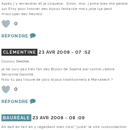
Après j’y reviendrai et je cliquerai. Sinon, moi, j’aime bien me perdre
sur Etsy pour trouver des bijoux fantaisie mais jolie (ça peut
m’occuper des heures)
0
RÉPONDRE
CLÉMENTINE
23 AVR 2008 -
07 :52
Coucou Deedee,
je ne suis pas trés fan des Bijoux de Sophie par contre j’adore
Servanne Gaxotte.
N’as-tu pas trouvé de jolis bijoux traditionnels à Marrakech ?
0
RÉPONDRE
BAURÉALE
23 AVR 2008 -
08 :09
Ah bah en fait en y regardant bien c’est "juste" le site rushcollection