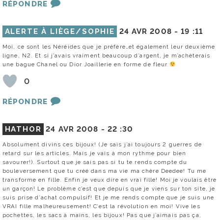
RÉPONDRE
ALERTE À LIÈGE/SOPHIE
24 AVR 2008 -
19 :11
Moi, ce sont les Néréides que je préfère…et également leur deuxième
ligne, N2. Et si j’avais vraiment beaucoup d’argent, je m’achèterais
une bague Chanel ou Dior Joaillerie en forme de fleur
0
RÉPONDRE
HATHOR
24 AVR 2008 -
22 :30
Absolument divins ces bijoux! (Je sais j’ai toujours 2 guerres de
retard sur les articles. Mais je vais à mon rythme pour bien
savourer!). Surtout que je sais pas si tu te rends compte du
bouleversement que tu créé dans ma vie ma chère Deedee! Tu me
transforme en fille. Enfin je veux dire en vrai fille! Moi je voulais être
un garçon! Le problème c’est que depuis que je viens sur ton site, je
suis prise d’achat compulsif! Et je me rends compte que je suis une
VRAI fille malheureusement! C’est la révolution en moi! Vive les
pochettes, les sacs à mains, les bijoux! Pas que j’aimais pas ça,