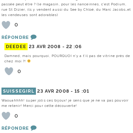
passée peut être ? (le magasin, pour les nanceinnes, c’est Podium,
rue St Dizier, ils y vendent aussi du See by Chloé, du Marc Jacobs…et
les vendeuses sont adorables)
0
RÉPONDRE
DEEDEE
23 AVR 2008 -
22 :06
Damned, mais pourquoi, POURQUOI n’y a t’il pas de vitrine près de
chez moi ?!
0
SUISSEGIRL
23 AVR 2008 -
15 :01
Waouahhhh! super jolis ces bijoux! je sens que je ne va pas pouvoir
me retenir! Merci pour cette découverte!
0
RÉPONDRE