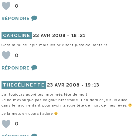
0
RÉPONDRE
CAROLINE
23 AVR 2008 -
18 :21
C’est mimi ce lapin mais les prix sont juste délirants :s
0
RÉPONDRE
THECÉLINETTE
23 AVR 2008 -
19 :13
J’ai toujours adoré les imprimés tête de mort.
Je ne m’explique pas ce goût bizarroïde… L’an dernier je suis allée
dans le rayon enfant pour avoir la robe tête de mort de mes rêves
Je la mets en cours j’adore
0