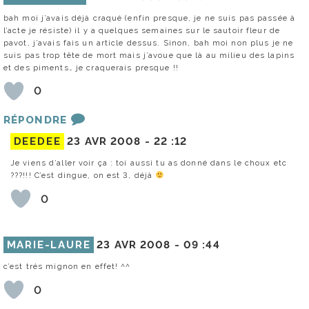
bah moi j’avais déjà craqué (enfin presque, je ne suis pas passée à
l’acte je résiste) il y a quelques semaines sur le sautoir fleur de
pavot, j’avais fais un article dessus. Sinon, bah moi non plus je ne
suis pas trop tête de mort mais j’avoue que là au milieu des lapins
et des piments… je craquerais presque !!
0
RÉPONDRE
DEEDEE
23 AVR 2008 -
22 :12
Je viens d’aller voir ça : toi aussi tu as donné dans le choux etc
???!!! C’est dingue, on est 3, déjà
0
MARIE-LAURE
23 AVR 2008 -
09 :44
c’est trés mignon en effet! ^^
0