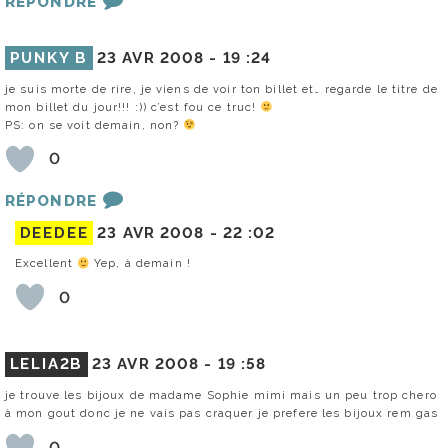
RÉPONDRE
PUNKY B
23 AVR 2008 -
19 :24
je suis morte de rire, je viens de voir ton billet et… regarde le titre de
mon billet du jour!!! :)) c’est fou ce truc!
PS: on se voit demain, non?
0
RÉPONDRE
DEEDEE
23 AVR 2008 -
22 :02
Excellent
Yep, à demain !
0
LELIA2B
23 AVR 2008 -
19 :58
je trouve les bijoux de madame Sophie mimi mais un peu trop chero
à mon gout donc je ne vais pas craquer je prefere les bijoux rem gas
0