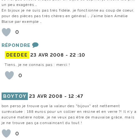
un peu exagérés …
En bijoux je ne suis pas très fidèle, je fonctionne au coup de coeur,
pour des pièces pas très chères en général … J’aime bien Amélie
Blaise par exemple …
0
RÉPONDRE
DEEDEE
23 AVR 2008 -
22 :10
Tiens, je ne connais pas : merci !
0
BOYTOY
23 AVR 2008 -
12 :47
bon perso je trouve que la valeur des "bijoux" est nettement
surévaluée : 188 euros pour un collier en résine et en verre ?! Il n’y a
aucune matière noble, je ne veux pas être de mauvaise grâce, mais
je ne trouve pas ça convaincant du tout !
0