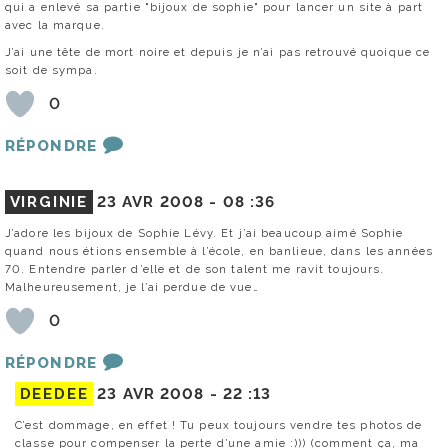
qui a enlevé sa partie "bijoux de sophie" pour lancer un site à part
avec la marque.
J’ai une tête de mort noire et depuis je n’ai pas retrouvé quoique ce
soit de sympa.
0
RÉPONDRE
VIRGINIE
23 AVR 2008 -
08 :36
J’adore les bijoux de Sophie Lévy. Et j’ai beaucoup aimé Sophie
quand nous étions ensemble à l’école, en banlieue, dans les années
70. Entendre parler d’elle et de son talent me ravit toujours.
Malheureusement, je l’ai perdue de vue…
0
RÉPONDRE
DEEDEE
23 AVR 2008 -
22 :13
C’est dommage, en effet ! Tu peux toujours vendre tes photos de
classe pour compenser la perte d’une amie :))) (comment ça, ma