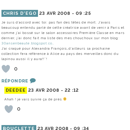
CHRIS D’EGO
23 AVR 2008 -
09 :25
Je suis d’accord avec toi: pas fan des têtes de mort. J’avais
beaucoup entendu parlé de cette créatrice avant de venir à Paris et
comme j’ai bossé sur le salon accessoires Première Classe en mars
dernier, j’ai donc fait ma liste des mes chouchoux sur mon blog:
30ansenbeaute.blogspot.co…
J’ai craqué pour Alexandra François…d’ailleurs sa prochaine
collection fera référence à Alice au pays des merveilles donc du
lapinou aussi il y aura!!¨!
0
RÉPONDRE
DEEDEE
23 AVR 2008 -
22 :12
Ahah ! je vais suivre ça de près
0
BOUCLETTE
23 AVR 2008 -
09 :34