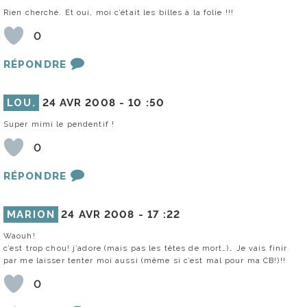
Rien cherché. Et oui, moi c’était les billes à la folie !!!
0
RÉPONDRE
LOU.
24 AVR 2008 -
10 :50
Super mimi le pendentif !
0
RÉPONDRE
MARION
24 AVR 2008 -
17 :22
Waouh!
c’est trop chou! j’adore (mais pas les têtes de mort…)… Je vais finir
par me laisser tenter moi aussi (même si c’est mal pour ma CB!)!!
0