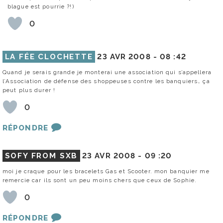
blague est pourrie ?!)
0
LA FÉE CLOCHETTE
23 AVR 2008 -
08 :42
Quand je serais grande je monterai une association qui s’appellera
l’Association de défense des shoppeuses contre les banquiers… ça
peut plus durer !
0
RÉPONDRE
SOFY FROM SXB
23 AVR 2008 -
09 :20
moi je craque pour les bracelets Gas et Scooter. mon banquier me
remercie car ils sont un peu moins chers que ceux de Sophie.
0
RÉPONDRE