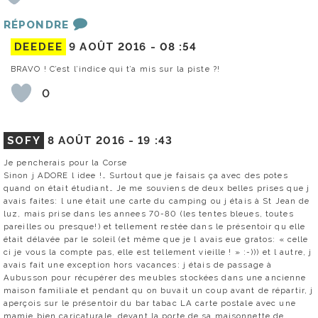
RÉPONDRE
DEEDEE
9 AOÛT 2016 -
08 :54
BRAVO ! C’est l’indice qui t’a mis sur la piste ?!
0
SOFY
8 AOÛT 2016 -
19 :43
Je pencherais pour la Corse
Sinon j ADORE l idee !… Surtout que je faisais ça avec des potes
quand on était étudiant… Je me souviens de deux belles prises que j
avais faites: l une était une carte du camping ou j étais à St Jean de
luz, mais prise dans les annees 70-80 (les tentes bleues, toutes
pareilles ou presque!) et tellement restée dans le présentoir qu elle
était délavée par le soleil (et même que je l avais eue gratos: « celle
ci je vous la compte pas, elle est tellement vieille ! » :-))) et l autre, j
avais fait une exception hors vacances: j étais de passage à
Aubusson pour récupérer des meubles stockées dans une ancienne
maison familiale et pendant qu on buvait un coup avant de répartir, j
aperçois sur le présentoir du bar tabac LA carte postale avec une
mamie bien caricaturale, devant la porte de sa maisonnette de