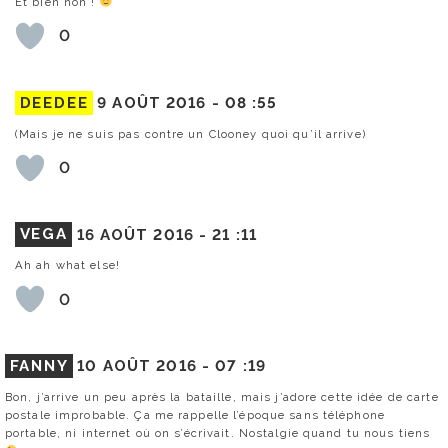
Et bien non !
0
DEEDEE
9 AOÛT 2016 -
08 :55
(Mais je ne suis pas contre un Clooney quoi qu’il arrive)
0
VEGA
16 AOÛT 2016 -
21 :11
Ah ah what else!
0
FANNY
10 AOÛT 2016 -
07 :19
Bon, j’arrive un peu après la bataille, mais j’adore cette idée de carte
postale improbable. Ça me rappelle l’époque sans téléphone
portable, ni internet où on s’écrivait. Nostalgie quand tu nous tiens