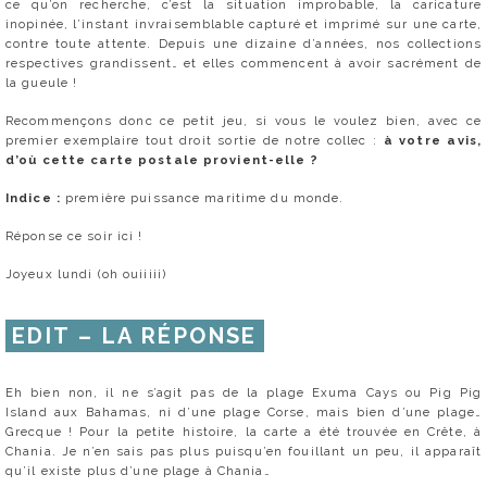
ce qu’on recherche, c’est la situation improbable, la caricature
inopinée, l’instant invraisemblable capturé et imprimé sur une carte,
contre toute attente. Depuis une dizaine d’années, nos collections
respectives grandissent… et elles commencent à avoir sacrément de
la gueule !
Recommençons donc ce petit jeu, si vous le voulez bien, avec ce
premier exemplaire tout droit sortie de notre collec :
à votre avis,
d’où cette carte postale provient-elle ?
Indice :
première puissance maritime du monde.
Réponse ce soir ici !
Joyeux lundi (oh ouiiiii)
EDIT – LA RÉPONSE
Eh bien non, il ne s’agit pas de la plage Exuma Cays ou Pig Pig
Island aux Bahamas, ni d’une plage Corse, mais bien d’une plage…
Grecque ! Pour la petite histoire, la carte a été trouvée en Crête, à
Chania. Je n’en sais pas plus puisqu’en fouillant un peu, il apparaît
qu’il existe plus d’une plage à Chania…