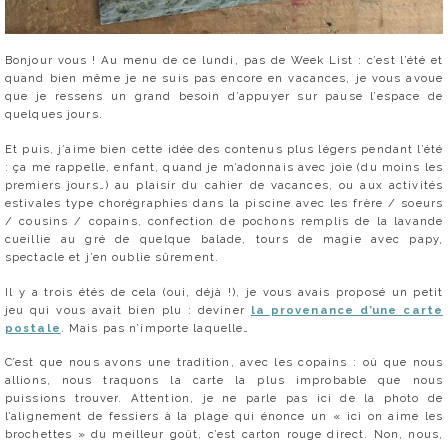
Bonjour vous ! Au menu de ce lundi, pas de Week List : c’est l’été et
quand bien même je ne suis pas encore en vacances, je vous avoue
que je ressens un grand besoin d’appuyer sur pause l’espace de
quelques jours.
Et puis, j’aime bien cette idée des contenus plus légers pendant l’été
: ça me rappelle, enfant, quand je m’adonnais avec joie (du moins les
premiers jours…) au plaisir du cahier de vacances, ou aux activités
estivales type chorégraphies dans la piscine avec les frère / soeurs
/ cousins / copains, confection de pochons remplis de la lavande
cueillie au gré de quelque balade, tours de magie avec papy,
spectacle et j’en oublie sûrement.
Il y a trois étés de cela (oui, déjà !), je vous avais proposé un petit
jeu qui vous avait bien plu : deviner
la provenance d’une carte
postale
. Mais pas n’importe laquelle…
C’est que nous avons une tradition, avec les copains : où que nous
allions, nous traquons la carte la plus improbable que nous
puissions trouver. Attention, je ne parle pas ici de la photo de
l’alignement de fessiers à la plage qui énonce un « ici on aime les
brochettes » du meilleur goût, c’est carton rouge direct. Non, nous,