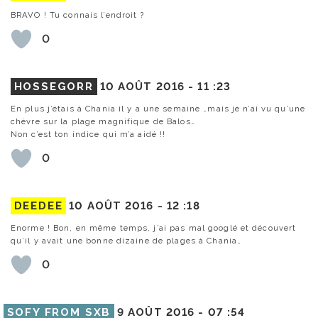
BRAVO ! Tu connais l’endroit ?
0
HOSSEGORR
10 AOÛT 2016 -
11 :23
En plus j’étais à Chania il y a une semaine …mais je n’ai vu qu’une
chèvre sur la plage magnifique de Balos…
Non c’est ton indice qui m’a aidé !!
0
DEEDEE
10 AOÛT 2016 -
12 :18
Enorme ! Bon, en même temps, j’ai pas mal googlé et découvert
qu’il y avait une bonne dizaine de plages à Chania…
0
SOFY FROM SXB
9 AOÛT 2016 -
07 :54