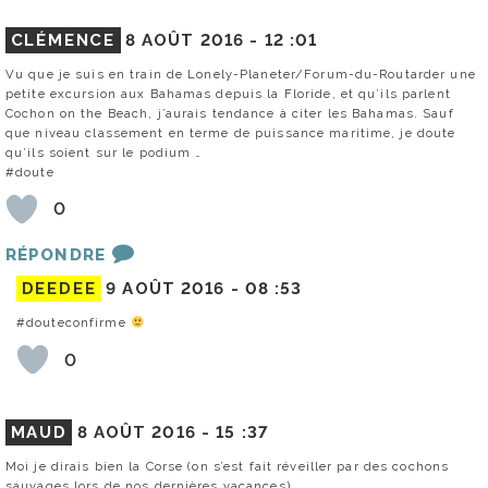
CLÉMENCE
8 AOÛT 2016 -
12 :01
Vu que je suis en train de Lonely-Planeter/Forum-du-Routarder une
petite excursion aux Bahamas depuis la Floride, et qu’ils parlent
Cochon on the Beach, j’aurais tendance à citer les Bahamas. Sauf
que niveau classement en terme de puissance maritime, je doute
qu’ils soient sur le podium …
#doute
0
RÉPONDRE
DEEDEE
9 AOÛT 2016 -
08 :53
#douteconfirme
0
MAUD
8 AOÛT 2016 -
15 :37
Moi je dirais bien la Corse (on s’est fait réveiller par des cochons
sauvages lors de nos dernières vacances)…