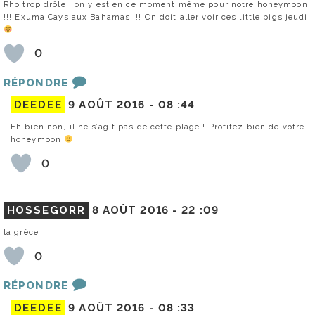
Rho trop drôle , on y est en ce moment même pour notre honeymoon
!!! Exuma Cays aux Bahamas !!! On doit aller voir ces little pigs jeudi!
0
RÉPONDRE
DEEDEE
9 AOÛT 2016 -
08 :44
Eh bien non, il ne s’agit pas de cette plage ! Profitez bien de votre
honeymoon
0
HOSSEGORR
8 AOÛT 2016 -
22 :09
la grèce
0
RÉPONDRE
DEEDEE
9 AOÛT 2016 -
08 :33