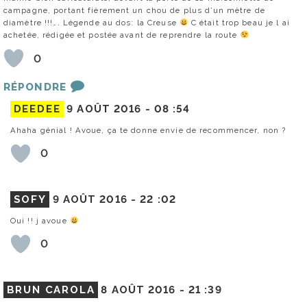
campagne, portant fièrement un chou de plus d’un mètre de
diamètre !!!…. Légende au dos: la Creuse
C était trop beau je l ai
achetée, rédigée et postée avant de reprendre la route
0
RÉPONDRE
DEEDEE
9 AOÛT 2016 -
08 :54
Ahaha génial ! Avoue, ça te donne envie de recommencer, non ?
0
SOFY
9 AOÛT 2016 -
22 :02
Oui !! j avoue
0
BRUN CAROLA
8 AOÛT 2016 -
21 :39