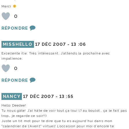
Merci
0
RÉPONDRE
MISSHELLO
17 DÉC 2007 -
13 :06
Excellente itw. Très intéressant. J’attends la prochaine avec
impatience.
0
RÉPONDRE
NANCY
17 DÉC 2007 -
13 :55
Hello Deedee!
Tu nous gâte! J’ai hâte de voir tout ça (oui l? au boulot.. ça le fait pas
trop… je regarde ce soir!!)
Juste un tit mot pour te dire que tu es aujourd’hui dans mon
"calendrier de l’Avent" virtuel! L’occasion pour moi d’encore te