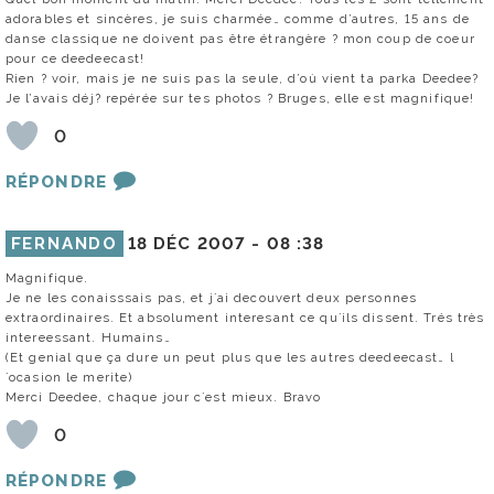
adorables et sincères, je suis charmée… comme d’autres, 15 ans de
danse classique ne doivent pas être étrangère ? mon coup de coeur
pour ce deedeecast!
Rien ? voir, mais je ne suis pas la seule, d’où vient ta parka Deedee?
Je l’avais déj? repérée sur tes photos ? Bruges, elle est magnifique!
0
RÉPONDRE
FERNANDO
18 DÉC 2007 -
08 :38
Magnifique.
Je ne les conaisssais pas, et j´ai decouvert deux personnes
extraordinaires. Et absolument interesant ce qu´ils dissent. Trés très
intereessant. Humains…
(Et genial que ça dure un peut plus que les autres deedeecast… l
´ocasion le merite)
Merci Deedee, chaque jour c´est mieux. Bravo
0
RÉPONDRE