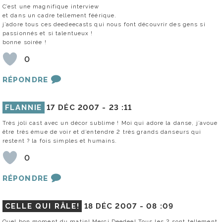
C’est une magnifique interview
et dans un cadre tellement féérique.
j’adore tous ces deedeecasts qui nous font découvrir des gens si
passionnés et si talentueux !
bonne soirée !
0
RÉPONDRE
FLANNIE
17 DÉC 2007 -
23 :11
Très joli cast avec un décor sublime ! Moi qui adore la danse, j’avoue
être très émue de voir et d’entendre 2 très grands danseurs qui
restent ? la fois simples et humains.
0
RÉPONDRE
CELLE QUI RÂLE!
18 DÉC 2007 -
08 :09
Quel bon moment du matin! Merci Deedee! Tous les 2 sont tellement