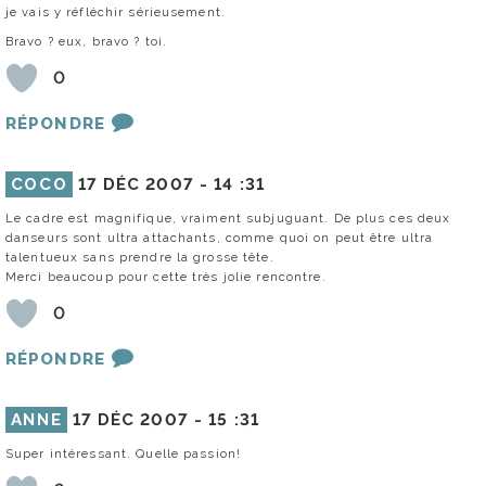
je vais y réfléchir sérieusement.
Bravo ? eux, bravo ? toi.
0
RÉPONDRE
COCO
17 DÉC 2007 -
14 :31
Le cadre est magnifique, vraiment subjuguant. De plus ces deux
danseurs sont ultra attachants, comme quoi on peut être ultra
talentueux sans prendre la grosse tête.
Merci beaucoup pour cette très jolie rencontre.
0
RÉPONDRE
ANNE
17 DÉC 2007 -
15 :31
Super intéressant. Quelle passion!