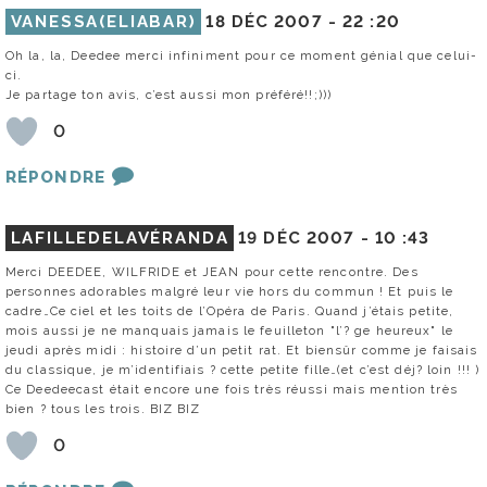
VANESSA(ELIABAR)
18 DÉC 2007 -
22 :20
Oh la, la, Deedee merci infiniment pour ce moment génial que celui-
ci.
Je partage ton avis, c’est aussi mon préféré!!;)))
0
RÉPONDRE
LAFILLEDELAVÉRANDA
19 DÉC 2007 -
10 :43
Merci DEEDEE, WILFRIDE et JEAN pour cette rencontre. Des
personnes adorables malgré leur vie hors du commun ! Et puis le
cadre…Ce ciel et les toits de l’Opéra de Paris. Quand j’étais petite,
mois aussi je ne manquais jamais le feuilleton "l’? ge heureux" le
jeudi après midi : histoire d’un petit rat. Et biensûr comme je faisais
du classique, je m’identifiais ? cette petite fille…(et c’est déj? loin !!! )
Ce Deedeecast était encore une fois très réussi mais mention très
bien ? tous les trois. BIZ BIZ
0