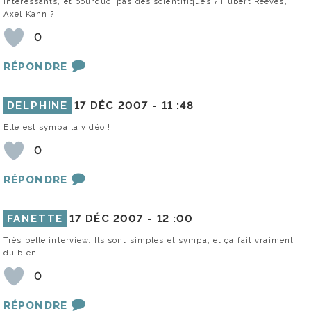
intéressants, et pourquoi pas des scientifiques ? Hubert Reeves,
Axel Kahn ?
0
RÉPONDRE
DELPHINE
17 DÉC 2007 -
11 :48
Elle est sympa la vidéo !
0
RÉPONDRE
FANETTE
17 DÉC 2007 -
12 :00
Très belle interview. Ils sont simples et sympa, et ça fait vraiment
du bien.
0
RÉPONDRE