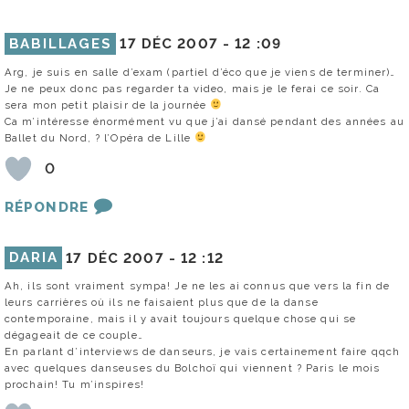
BABILLAGES
17 DÉC 2007 -
12 :09
Arg, je suis en salle d’exam (partiel d’éco que je viens de terminer)…
Je ne peux donc pas regarder ta video, mais je le ferai ce soir. Ca
sera mon petit plaisir de la journée
Ca m’intéresse énormément vu que j’ai dansé pendant des années au
Ballet du Nord, ? l’Opéra de Lille
0
RÉPONDRE
DARIA
17 DÉC 2007 -
12 :12
Ah, ils sont vraiment sympa! Je ne les ai connus que vers la fin de
leurs carrières où ils ne faisaient plus que de la danse
contemporaine, mais il y avait toujours quelque chose qui se
dégageait de ce couple…
En parlant d’interviews de danseurs, je vais certainement faire qqch
avec quelques danseuses du Bolchoï qui viennent ? Paris le mois
prochain! Tu m’inspires!