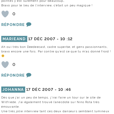
pointes y est sûrement pour beaucoup…
Bravo pour le lieu de l’interview, c’était un peu magique !
0
RÉPONDRE
MARIEAND
17 DÉC 2007 -
10 :12
Ah oui très bon Deedeecast, cadre superbe, et gens passionnants,
bravo encore une fois. Par contre qu’est ce que tu m’as donné froid !
0
RÉPONDRE
JOHANNA
17 DÉC 2007 -
10 :46
Dès que j’ai un peu de temps, j’irai faire un tour sur le site de
Wilfriede. J’ai également trouvé l’anecdote sur Nino Rota très
émouvante.
Une très jolie interview tant ces deux danseurs semblent lumineux