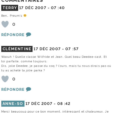
COMMENTAIRES
TERRY
17 DÉC 2007 -
07 :40
Ben… Preum’s
0
RÉPONDRE
CLÉMENTINE
17 DÉC 2007 -
07 :57
Waouh ! Quelle classe Wilfride et Jean. Quel beau Deedee-cast. Et
toi parfaite, comme toujours.
Dis, jolie Deedee, je passe du coq ? l’ours, mais tu nous dirais pas où
tu as acheté ta jolie parka ?
0
RÉPONDRE
ANNE-SO
17 DÉC 2007 -
08 :42
Merci beaucoup pour ce bon moment, intéressant et chaleureux. Je