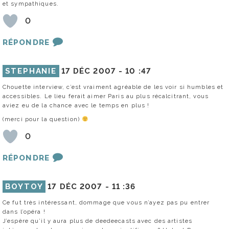
et sympathiques.
0
RÉPONDRE
STEPHANIE
17 DÉC 2007 -
10 :47
Chouette interview, c’est vraiment agréable de les voir si humbles et
accessibles. Le lieu ferait aimer Paris au plus récalcitrant, vous
aviez eu de la chance avec le temps en plus !
(merci pour la question)
0
RÉPONDRE
BOYTOY
17 DÉC 2007 -
11 :36
Ce fut très intéressant, dommage que vous n’ayez pas pu entrer
dans l’opéra !
J’espère qu’il y aura plus de deedeecasts avec des artistes