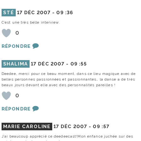
STÉ
17 DÉC 2007 -
09 :36
C’est une très belle interview.
0
RÉPONDRE
SHALIMA
17 DÉC 2007 -
09 :55
Deedee, merci pour ce beau moment, dans ce lieu magique avec de
belles personnes passionnées et passionnantes… la danse a de très
beaux jours devant elle avec des personnalités pareilles !
0
RÉPONDRE
MARIE CAROLINE
17 DÉC 2007 -
09 :57
J’ai beaucoup apprécié ce deedeecast!Mon enfance juchée sur des