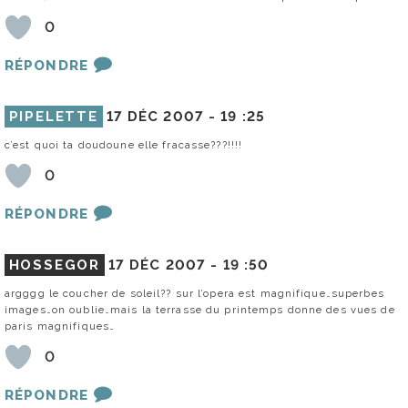
0
RÉPONDRE
PIPELETTE
17 DÉC 2007 -
19 :25
c’est quoi ta doudoune elle fracasse???!!!!
0
RÉPONDRE
HOSSEGOR
17 DÉC 2007 -
19 :50
argggg le coucher de soleil?? sur l’opera est magnifique…superbes
images…on oublie…mais la terrasse du printemps donne des vues de
paris magnifiques…
0
RÉPONDRE