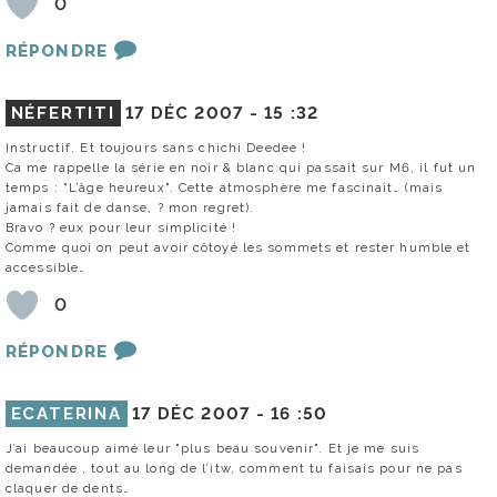
0
RÉPONDRE
NÉFERTITI
17 DÉC 2007 -
15 :32
Instructif. Et toujours sans chichi Deedee !
Ca me rappelle la série en noir & blanc qui passait sur M6, il fut un
temps : "L’âge heureux". Cette atmosphère me fascinait… (mais
jamais fait de danse, ? mon regret).
Bravo ? eux pour leur simplicité !
Comme quoi on peut avoir côtoyé les sommets et rester humble et
accessible…
0
RÉPONDRE
ECATERINA
17 DÉC 2007 -
16 :50
J’ai beaucoup aimé leur "plus beau souvenir". Et je me suis
demandée , tout au long de l’itw, comment tu faisais pour ne pas
claquer de dents…