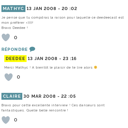
MATHYC
13 JAN 2008 -
20 :02
Je pense que tu compdras la raison pour laquelle ce deedeecast est
mon préférer =))))!
Bravo Deedee !
0
RÉPONDRE
DEEDEE
13 JAN 2008 -
23 :16
Merci Mathyc ! A bientôt le plaisir de te lire alors
0
CLAIRE
30 MAR 2008 -
22 :05
Bravo pour cette excellente interview ! Ces danseurs sont
fantastiques. Quelle belle rencontre !
0