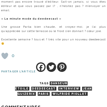
moment pas encore trouvé d’éditeur. Sait-on jamais, si vous êtes
éditeur et que vous passez par l? , n’hésitez pas ? m’envoyer un
email.
« La minute mode du deedeecast »
Une grosse Parka bien chaude… et croyez-moi, je l’ai plus
qu’appréciée sur cette terrasse où le froid s’en donnait ? cœur joie.
Excellente semaine ? tous et ? très vite pour un nouveau deedeecast
0
PARTAGER L'ARTICLE
TAGS
DANSEUR
ÉTOILE
DEEDEECAST
INTERVIEW
JEAN
GUIZERIX
PARIS
WILFRIDE PIOLLET