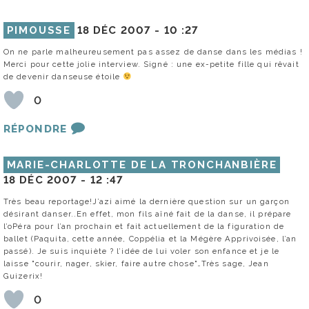
PIMOUSSE
18 DÉC 2007 -
10 :27
On ne parle malheureusement pas assez de danse dans les médias !
Merci pour cette jolie interview. Signé : une ex-petite fille qui rêvait
de devenir danseuse étoile
0
RÉPONDRE
MARIE-CHARLOTTE DE LA TRONCHANBIÈRE
18 DÉC 2007 -
12 :47
Très beau reportage!J’azi aimé la dernière question sur un garçon
désirant danser..En effet, mon fils aîné fait de la danse, il prépare
l’oPéra pour l’an prochain et fait actuellement de la figuration de
ballet (Paquita, cette année, Coppélia et la Mégère Apprivoisée, l’an
passé). Je suis inquiète ? l’idée de lui voler son enfance et je le
laisse "courir, nager, skier, faire autre chose"…Très sage, Jean
Guizerix!
0