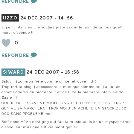
RÉPONDRE
H2ZO
24 DÉC 2007 -
14 :56
super l’interview . je voulais juste savoir le nom de la musique?
merci d’avence !!
0
RÉPONDRE
SIWARD
24 DÉC 2007 -
16 :56
Salut H2zo (mon frêre comme on ce retrouve mdr)
Trop fort le blog, j’adoooooore la musique comme toi, j’ai lu les
commentaires du producteur et de G de la première interview de
Zazie !!!
OUIIIIII FAITES UNE VERSION LONGUE PITIEEEE ELLE EST TROP
GENIAL SA MARCHERAT TROP MOI J’EN ACHETE UN STOCK DE 10
000 SANS PROBLEME mdr !
Bref donc H2zo c’est gng qui fait la musique ils on un myspace trop
classe leur musique est vraiment genial