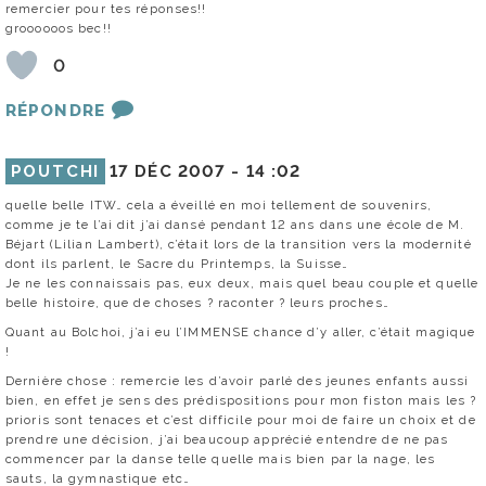
remercier pour tes réponses!!
groooooos bec!!
0
RÉPONDRE
POUTCHI
17 DÉC 2007 -
14 :02
quelle belle ITW… cela a éveillé en moi tellement de souvenirs,
comme je te l’ai dit j’ai dansé pendant 12 ans dans une école de M.
Béjart (Lilian Lambert), c’était lors de la transition vers la modernité
dont ils parlent, le Sacre du Printemps, la Suisse…
Je ne les connaissais pas, eux deux, mais quel beau couple et quelle
belle histoire, que de choses ? raconter ? leurs proches…
Quant au Bolchoi, j’ai eu l’IMMENSE chance d’y aller, c’était magique
!
Dernière chose : remercie les d’avoir parlé des jeunes enfants aussi
bien, en effet je sens des prédispositions pour mon fiston mais les ?
prioris sont tenaces et c’est difficile pour moi de faire un choix et de
prendre une décision, j’ai beaucoup apprécié entendre de ne pas
commencer par la danse telle quelle mais bien par la nage, les
sauts, la gymnastique etc…