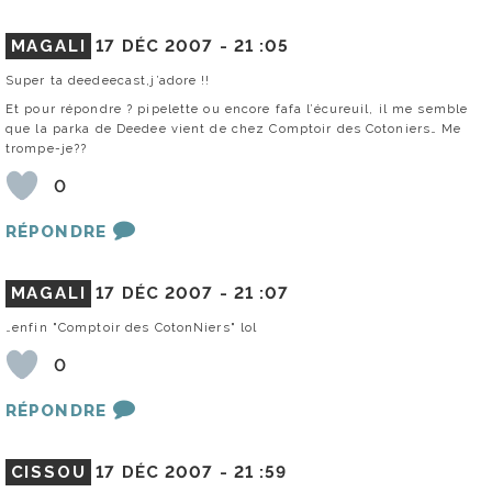
MAGALI
17 DÉC 2007 -
21 :05
Super ta deedeecast,j’adore !!
Et pour répondre ? pipelette ou encore fafa l’écureuil, il me semble
que la parka de Deedee vient de chez Comptoir des Cotoniers… Me
trompe-je??
0
RÉPONDRE
MAGALI
17 DÉC 2007 -
21 :07
…enfin "Comptoir des CotonNiers" lol
0
RÉPONDRE
CISSOU
17 DÉC 2007 -
21 :59