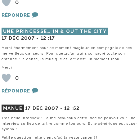
0
RÉPONDRE
UNE PRINCESSE… IN & OUT THE CITY
17 DÉC 2007 -
12 :17
Merci énormément pour ce moment magique en compagnie de ces
merveilleux danseurs. Pour quelqu’un qui a consacré toute son
enfance ? la danse, la musique et l’art c’est un moment inouï.
Merci !
0
RÉPONDRE
MANUE
17 DÉC 2007 -
12 :52
Très belle interview ! J’aime beaucoup cette idée de pouvoir voir une
interview au lieu de la lire comme toujours. Et le générique est super
sympa !
Petite question : elle vient d’où ta veste canon ??