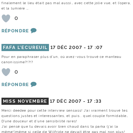
finalement le lieu était pas mal aussi… avec cette jolie vue, et l’opera,
et la lumière ….
0
RÉPONDRE
FAFA L’ECUREUIL
17 DÉC 2007 -
17 :07
Pour en paraphraser plus d’un, où avez-vous trouvé ce manteau
canonissime?!?!?
0
RÉPONDRE
MISS NOVEMBRE
17 DÉC 2007 -
17 :33
Merci deedee pour cette interview sensass! J’ai vraiment trouvé tes
questions justes et interessantes, et puis.. quel couple formidable…
D’une douceur et d’une sensibilité rares!
J’ai pensé que tu devais avoir bien chaud dans ta parka (j’ai la
même!)même si celle de Wilfride ne devait être pas mal non plus!