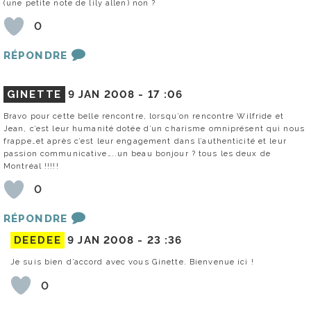
(une petite note de lily allen) non ?
0
RÉPONDRE
GINETTE
9 JAN 2008 -
17 :06
Bravo pour cette belle rencontre, lorsqu’on rencontre Wilfride et
Jean, c’est leur humanité dotée d’un charisme omniprésent qui nous
frappe…et après c’est leur engagement dans l’authenticité et leur
passion communicative…..un beau bonjour ? tous les deux de
Montréal !!!!!
0
RÉPONDRE
DEEDEE
9 JAN 2008 -
23 :36
Je suis bien d’accord avec vous Ginette. Bienvenue ici !
0