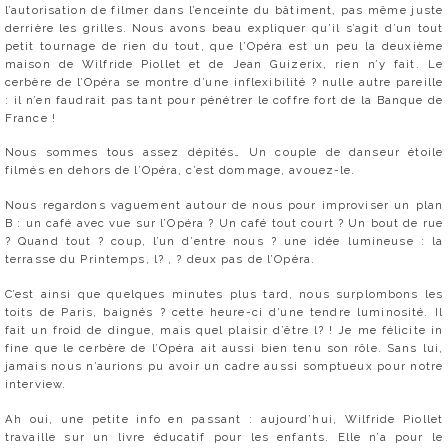
l’autorisation de filmer dans l’enceinte du bâtiment, pas même juste
derrière les grilles. Nous avons beau expliquer qu’il s’agit d’un tout
petit tournage de rien du tout, que l’Opéra est un peu la deuxième
maison de Wilfride Piollet et de Jean Guizerix, rien n’y fait. Le
cerbère de l’Opéra se montre d’une inflexibilité ? nulle autre pareille
: il n’en faudrait pas tant pour pénétrer le coffre fort de la Banque de
France !
Nous sommes tous assez dépités… Un couple de danseur étoile
filmés en dehors de l’Opéra, c’est dommage, avouez-le.
Nous regardons vaguement autour de nous pour improviser un plan
B : un café avec vue sur l’Opéra ? Un café tout court ? Un bout de rue
? Quand tout ? coup, l’un d’entre nous ? une idée lumineuse : la
terrasse du Printemps, l? , ? deux pas de l’Opéra.
C’est ainsi que quelques minutes plus tard, nous surplombons les
toits de Paris, baignés ? cette heure-ci d’une tendre luminosité. Il
fait un froid de dingue, mais quel plaisir d’être l? ! Je me félicite in
fine que le cerbère de l’Opéra ait aussi bien tenu son rôle. Sans lui,
jamais nous n’aurions pu avoir un cadre aussi somptueux pour notre
interview.
Ah oui, une petite info en passant : aujourd’hui, Wilfride Piollet
travaille sur un livre éducatif pour les enfants. Elle n’a pour le