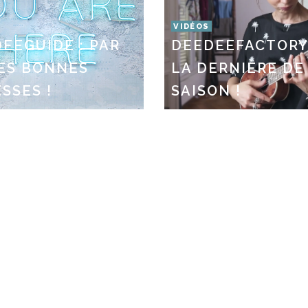
VIDÉOS
EEGUIDE : PAR
DEEDEEFACTORY 
LES BONNES
LA DERNIÈRE DE
SSES !
SAISON !