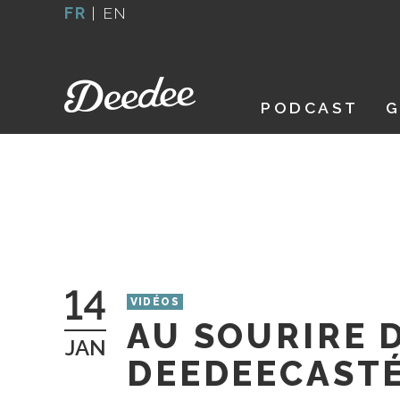
Aller
FR
|
EN
au
contenu
PODCAST
G
14
VIDÉOS
AU SOURIRE
JAN
DEEDEECASTÉ