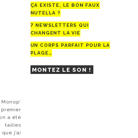
ÇA EXISTE, LE BON FAUX
NUTELLA ?
7 NEWSLETTERS QUI
CHANGENT LA VIE
UN CORPS PARFAIT POUR LA
PLAGE…
MONTEZ LE SON !
ur Monop’
 premier
on a été
tailles
que j’ai