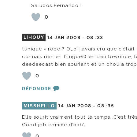
Saludos Fernando !
0
LIHOUY
14 JAN 2008 -
08 :33
tunique = robe ? O_o’ j’avais cru que c’était
connais rien en fringues) eh ben beyonce, b
deedeecast bien souriant et un chouia trop 
0
RÉPONDRE
MISSHELLO
14 JAN 2008 -
08 :35
Elle sourit vraiment tout le temps. C’est trè
Good job comme d’hab’.
0