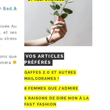
un
Bed &
nisée Au
, et ses
u stress
.
VOS ARTICLES
ions que
PRÉFÉRÉS
caméra
GAFFES 2.0 ET AUTRES
MAILODRAMES !
8 FEMMES QUE J’ADMIRE
5 RAISONS DE DIRE NON À LA
FAST FASHION