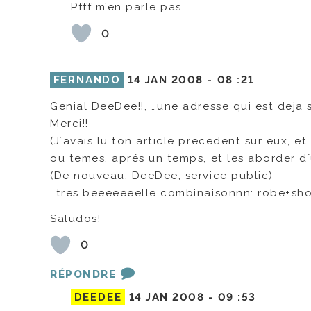
Pfff m’en parle pas….
0
FERNANDO
14 JAN 2008 -
08 :21
Genial DeeDee!!, …une adresse qui est deja
Merci!!
(J´avais lu ton article precedent sur eux, e
ou temes, aprés un temps, et les aborder d´
(De nouveau: DeeDee, service public)
…tres beeeeeeelle combinaisonnn: robe+sho
Saludos!
0
RÉPONDRE
DEEDEE
14 JAN 2008 -
09 :53