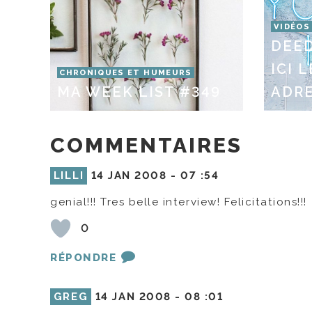
VIDÉOS
DEED
ICI 
CHRONIQUES ET HUMEURS
MA WEEK LIST #349
ADRE
COMMENTAIRES
LILLI
14 JAN 2008 -
07 :54
genial!!! Tres belle interview! Felicitations!!!
0
RÉPONDRE
GREG
14 JAN 2008 -
08 :01