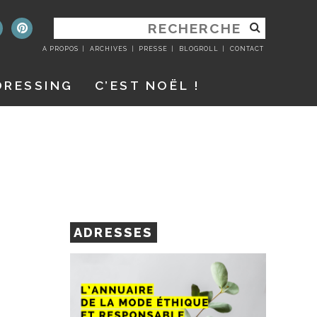
RECHERCHER
:
A PROPOS
ARCHIVES
PRESSE
BLOGROLL
CONTACT
DRESSING
C’EST NOËL !
ADRESSES