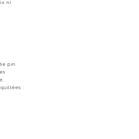
ix ni
rée pin
hes
e,
aquillées