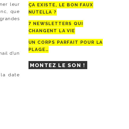
ner leur
ÇA EXISTE, LE BON FAUX
onc, que
NUTELLA ?
 grandes
7 NEWSLETTERS QUI
CHANGENT LA VIE
UN CORPS PARFAIT POUR LA
PLAGE…
mail d’un
MONTEZ LE SON !
la date