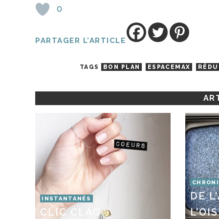
0
PARTAGER L'ARTICLE
TAGS
BON PLAN
ESPACEMAX
RÉDU
ART
CHRONI
DE L
INSTANTANÉS
CLIC CLAC
L’OI