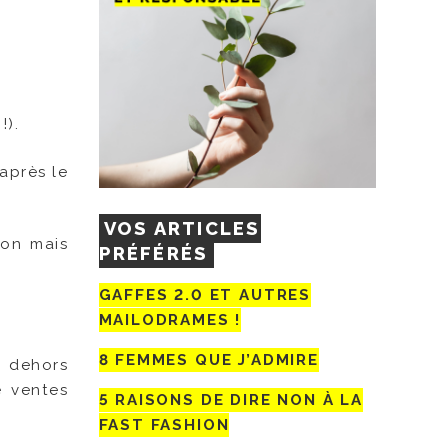
!).
après le
VOS ARTICLES
Non mais
PRÉFÉRÉS
GAFFES 2.0 ET AUTRES
MAILODRAMES !
8 FEMMES QUE J’ADMIRE
n dehors
e ventes
5 RAISONS DE DIRE NON À LA
FAST FASHION