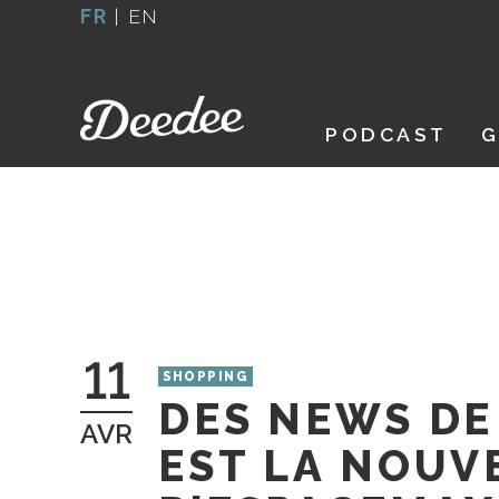
Aller
FR
|
EN
au
contenu
PODCAST
G
11
SHOPPING
DES NEWS DE 
AVR
EST LA NOUV