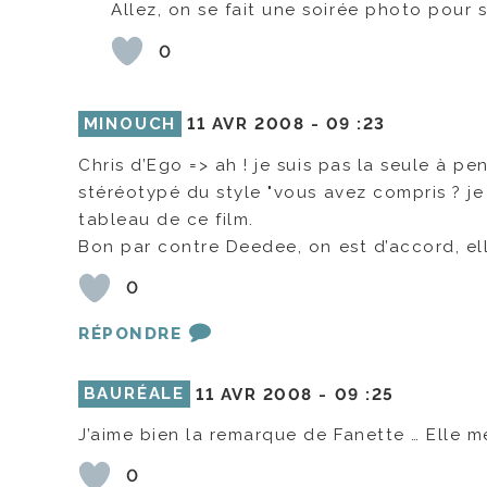
Allez, on se fait une soirée photo pour 
0
MINOUCH
11 AVR 2008 -
09 :23
Chris d’Ego => ah ! je suis pas la seule à pen
stéréotypé du style "vous avez compris ? je 
tableau de ce film.
Bon par contre Deedee, on est d’accord, elle
0
RÉPONDRE
BAURÉALE
11 AVR 2008 -
09 :25
J’aime bien la remarque de Fanette … Elle me
0