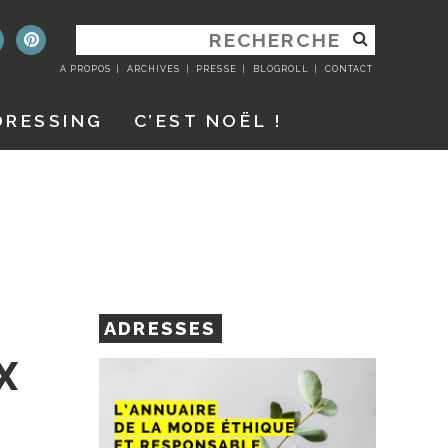
RECHERCHER
:
A PROPOS
ARCHIVES
PRESSE
BLOGROLL
CONTACT
DRESSING
C’EST NOËL !
ADRESSES
X