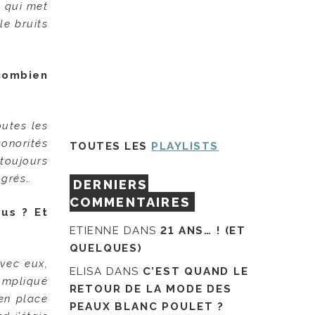
s qui met
le bruits
combien
utes les
onorités
TOUTES LES
PLAYLISTS
 toujours
egrés…
DERNIERS
COMMENTAIRES
ous ? Et
ETIENNE
DANS
21 ANS… ! (ET
QUELQUES)
avec eux,
ELISA
DANS
C’EST QUAND LE
ompliqué
RETOUR DE LA MODE DES
 en place
PEAUX BLANC POULET ?