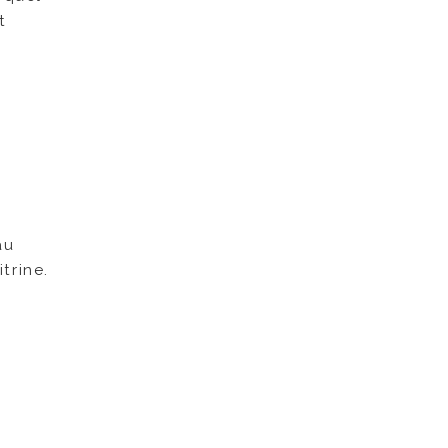
t
au
trine.