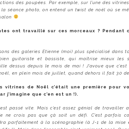
actions des poupées. Par exemple, sur l’une des vitrine
 la séance photo, on entend un twist de noël où se mê
 salon
tes ont travaillé sur ces morceaux ? Pendant 
s des galeries Etienne (moi) plus spécialisé dans to
bien guitariste et bassiste, qui maîtrise mieux les s
aille dessus depuis le mois de mai ! J’avoue que c’est
l, en plein mois de juillet, quand dehors il fait 30 d
s vitrines de Noël c’était une première pour v
ar j’imagine que c’en est un !).
’est passé vite. Mais c’est assez génial de travailler 
 je ne crois pas que çà soit un défi. C’est parfois c
dra parfaitement à la scénographie (à J-1 de la mise