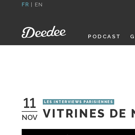
Aller
FR
|
EN
au
contenu
PODCAST
G
11
LES INTERVIEWS PARISIENNES
VITRINES DE 
NOV