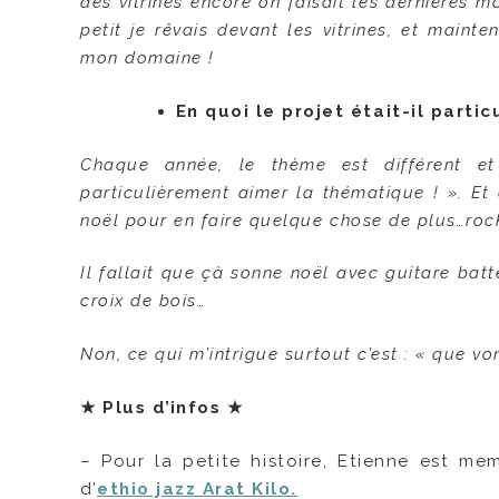
des vitrines encore on faisait les dernières m
petit je rêvais devant les vitrines, et maint
mon domaine !
En quoi le projet était-il parti
Chaque année, le thème est différent et
particulièrement aimer la thématique ! ». Et 
noël pour en faire quelque chose de plus…rock’
Il fallait que çà sonne noël avec guitare batte
croix de bois…
Non, ce qui m’intrigue surtout c’est : « que vo
★
Plus d’infos
★
– Pour la petite histoire, Etienne est 
d’
ethio jazz Arat Kilo.