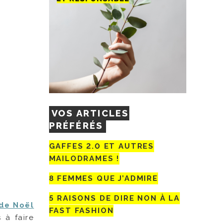
VOS ARTICLES
PRÉFÉRÉS
GAFFES 2.0 ET AUTRES
MAILODRAMES !
8 FEMMES QUE J’ADMIRE
5 RAISONS DE DIRE NON À LA
 de Noël
FAST FASHION
 à faire