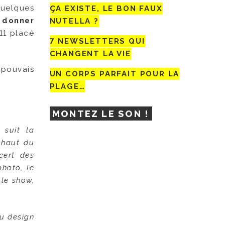
quelques
ÇA EXISTE, LE BON FAUX
r donner
NUTELLA ?
11 placé
7 NEWSLETTERS QUI
CHANGENT LA VIE
 pouvais
UN CORPS PARFAIT POUR LA
PLAGE…
MONTEZ LE SON !
 suit la
e haut du
cert des
hoto, le
 le show,
du design