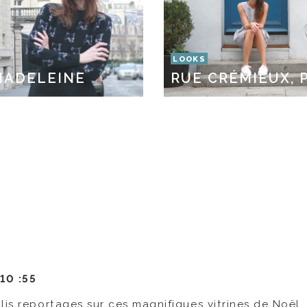
LOOKS
MADELEINE
RUE CRÉMIEUX, 
-
10 :55
lis reportages sur ces magnifiques vitrines de Noël…