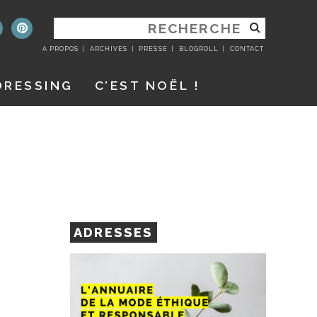
RECHERCHER
:
A PROPOS
ARCHIVES
PRESSE
BLOGROLL
CONTACT
DRESSING
C’EST NOËL !
ADRESSES