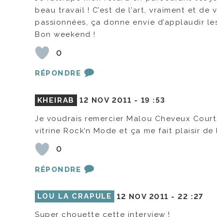
beau travail ! C’est de l’art, vraiment et de
passionnées, ça donne envie d’applaudir les v
Bon weekend !
0
RÉPONDRE
KHEIRAB
12 NOV 2011 -
19 :53
Je voudrais remercier Malou Cheveux Courts
vitrine Rock’n Mode et ça me fait plaisir de 
0
RÉPONDRE
LOU LA CRAPULE
12 NOV 2011 -
22 :27
Super chouette cette interview !