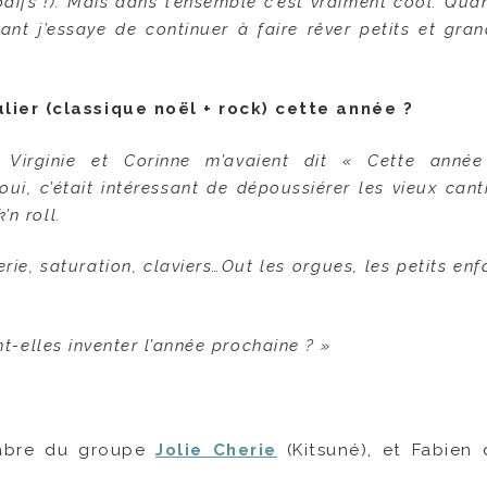
odifs !). Mais dans l’ensemble c’est vraiment cool. Quan
enant j’essaye de continuer à faire rêver petits et gra
culier (classique noël + rock) cette année ?
 Virginie et Corinne m’avaient dit « Cette anné
oui, c’était intéressant de dépoussiérer les vieux can
n roll.
rie, saturation, claviers…Out les orgues, les petits enf
nt-elles inventer l’année prochaine ? »
membre du groupe
Jolie Cherie
(Kitsuné), et Fabien 