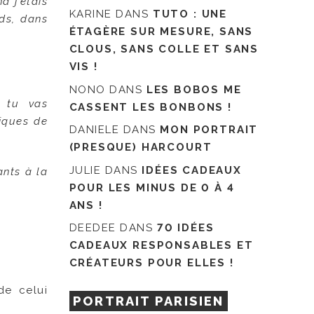
d j’étais
KARINE
DANS
TUTO : UNE
nds, dans
ÉTAGÈRE SUR MESURE, SANS
CLOUS, SANS COLLE ET SANS
VIS !
NONO
DANS
LES BOBOS ME
e tu vas
CASSENT LES BONBONS !
tiques de
DANIELE
DANS
MON PORTRAIT
(PRESQUE) HARCOURT
JULIE
DANS
IDÉES CADEAUX
ants à la
POUR LES MINUS DE 0 À 4
ANS !
DEEDEE
DANS
70 IDÉES
CADEAUX RESPONSABLES ET
CRÉATEURS POUR ELLES !
de celui
PORTRAIT PARISIEN