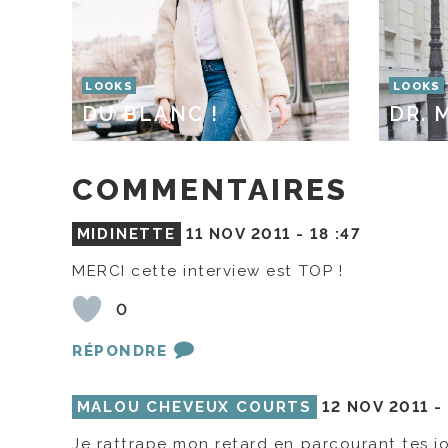
LOOKS
LOOKS
DU BLANC !
DR. 
COMMENTAIRES
MIDINETTE
11 NOV 2011 -
18 :47
MERCI cette interview est TOP !
0
RÉPONDRE
MALOU CHEVEUX COURTS
12 NOV 2011 
Je rattrape mon retard en parcourant tes jo