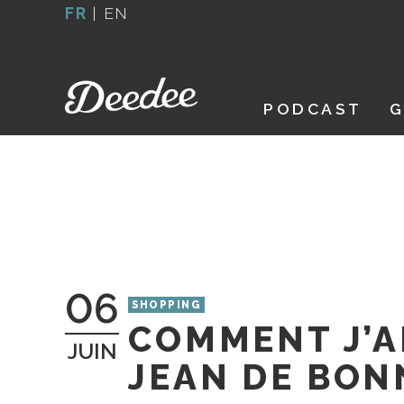
Aller
FR
|
EN
au
contenu
PODCAST
G
06
SHOPPING
COMMENT J’A
JUIN
JEAN DE BON