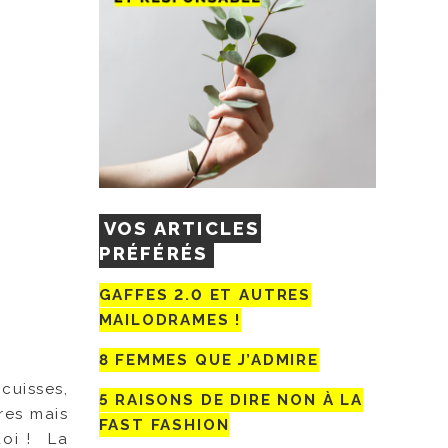
VOS ARTICLES
PRÉFÉRÉS
GAFFES 2.0 ET AUTRES
MAILODRAMES !
8 FEMMES QUE J’ADMIRE
cuisses,
5 RAISONS DE DIRE NON À LA
res mais
FAST FASHION
uoi ! La