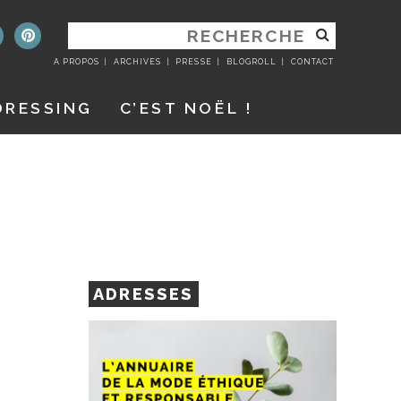
RECHERCHER
:
A PROPOS
ARCHIVES
PRESSE
BLOGROLL
CONTACT
DRESSING
C’EST NOËL !
ADRESSES