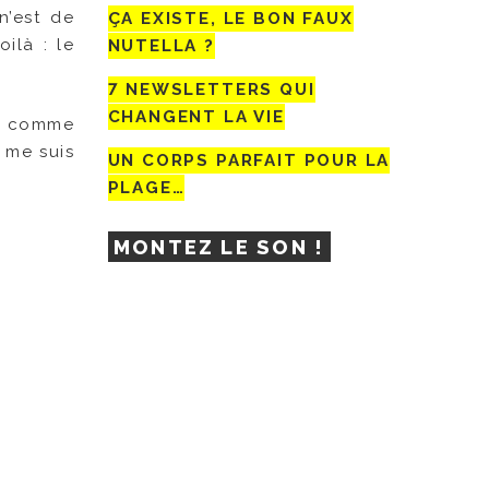
n’est de
ÇA EXISTE, LE BON FAUX
ilà : le
NUTELLA ?
7 NEWSLETTERS QUI
CHANGENT LA VIE
Et comme
 me suis
UN CORPS PARFAIT POUR LA
PLAGE…
MONTEZ LE SON !