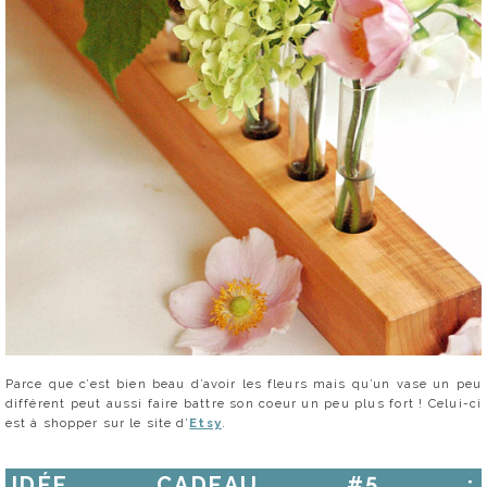
Parce que c’est bien beau d’avoir les fleurs mais qu’un vase un peu
différent peut aussi faire battre son coeur un peu plus fort ! Celui-ci
est à shopper sur le site d’
Etsy
.
IDÉE CADEAU #5 :