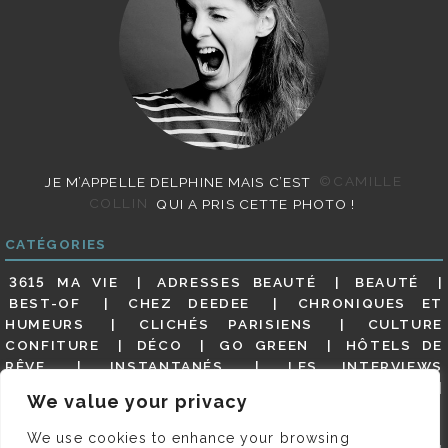
JE M’APPELLE DELPHINE MAIS C’EST
©CAMILLE
COLLIN
QUI A PRIS CETTE PHOTO !
CATÉGORIES
3615 MA VIE
ADRESSES BEAUTÉ
BEAUTÉ
BEST-OF
CHEZ DEEDEE
CHRONIQUES ET
HUMEURS
CLICHÉS PARISIENS
CULTURE
CONFITURE
DÉCO
GO GREEN
HÔTELS DE
RÊVE
INSTANTANÉS
LES INTERVIEWS
PARISIENNES
LIFESTYLE
LOOKS
MATERNITÉ
We value your privacy
MES ADRESSES
MODE
NON CLASSÉ
OLDIES
(BUT GOODIES)
PAR ICI LE MAGOT !
PARIS CITY-
We use cookies to enhance your browsing