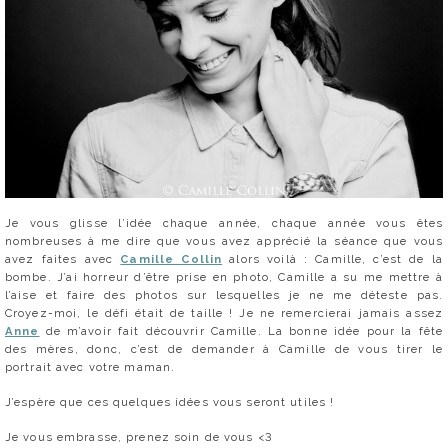
Je vous glisse l’idée chaque année, chaque année vous êtes
nombreuses à me dire que vous avez apprécié la séance que vous
avez faites avec
Camille Collin
alors voilà : Camille, c’est de la
bombe. J’ai horreur d’être prise en photo, Camille a su me mettre à
l’aise et faire des photos sur lesquelles je ne me déteste pas.
Croyez-moi, le défi était de taille ! Je ne remercierai jamais assez
Anne
de m’avoir fait découvrir Camille. La bonne idée pour la fête
des mères, donc, c’est de demander à Camille de vous tirer le
portrait avec votre maman.
J’espère que ces quelques idées vous seront utiles !
Je vous embrasse, prenez soin de vous <3