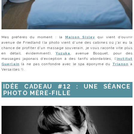
Mes préférés du moment : la
Maison Sisley
qui vient d’ouvrir
avenue de Friedland (la photo vient d’une des cabines où j’ai eu la
chance de profiter d’un massage souverain, je vous raconte vite plus
en détail, évidemment),
Yuzuka
, avenue Bosquet, pour des
massages japonais d’exception à des tarifs abordables, l’
institut
Guerlain
(à ne pas confondre avec le spa éponyme du
Trianon
à
Versailles !).
IDÉE CADEAU #12 : UNE SÉANCE
PHOTO MÈRE-FILLE