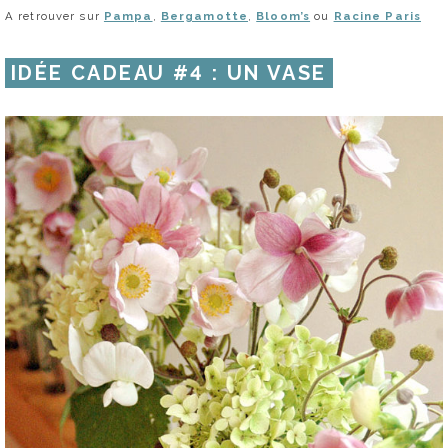
A retrouver sur
Pampa
,
Bergamotte
,
Bloom’s
ou
Racine Paris
IDÉE CADEAU #4 : UN VASE