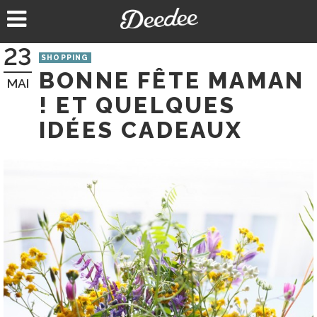
Aller
au
contenu
23
SHOPPING
BONNE FÊTE MAMAN
MAI
! ET QUELQUES
IDÉES CADEAUX