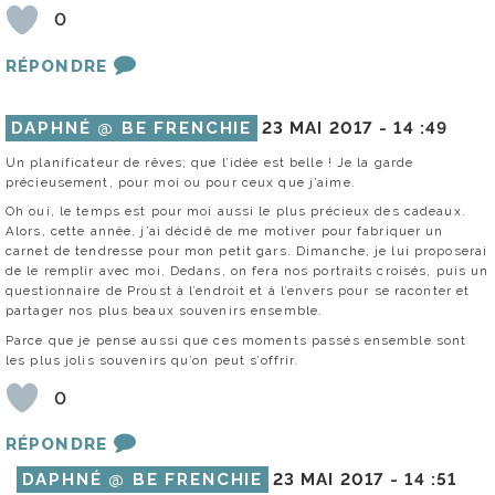
0
RÉPONDRE
DAPHNÉ @ BE FRENCHIE
23 MAI 2017 -
14 :49
Un planificateur de rêves; que l’idée est belle ! Je la garde
précieusement, pour moi ou pour ceux que j’aime.
Oh oui, le temps est pour moi aussi le plus précieux des cadeaux.
Alors, cette année, j’ai décidé de me motiver pour fabriquer un
carnet de tendresse pour mon petit gars. Dimanche, je lui proposerai
de le remplir avec moi. Dedans, on fera nos portraits croisés, puis un
questionnaire de Proust à l’endroit et à l’envers pour se raconter et
partager nos plus beaux souvenirs ensemble.
Parce que je pense aussi que ces moments passés ensemble sont
les plus jolis souvenirs qu’on peut s’offrir.
0
RÉPONDRE
DAPHNÉ @ BE FRENCHIE
23 MAI 2017 -
14 :51