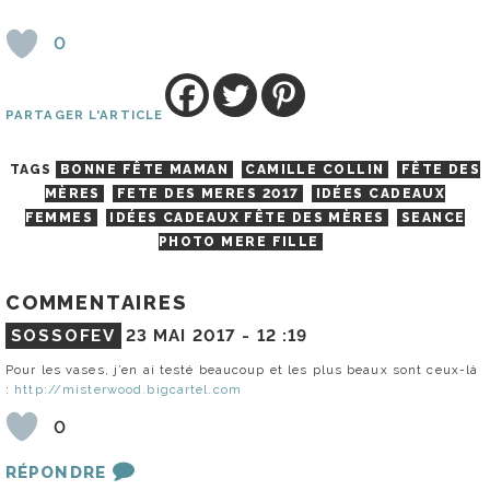
0
PARTAGER L'ARTICLE
TAGS
BONNE FÊTE MAMAN
CAMILLE COLLIN
FÊTE DES
MÈRES
FETE DES MERES 2017
IDÉES CADEAUX
FEMMES
IDÉES CADEAUX FÊTE DES MÈRES
SEANCE
PHOTO MERE FILLE
COMMENTAIRES
SOSSOFEV
23 MAI 2017 -
12 :19
Pour les vases, j’en ai testé beaucoup et les plus beaux sont ceux-là
:
http://misterwood.bigcartel.com
0
RÉPONDRE