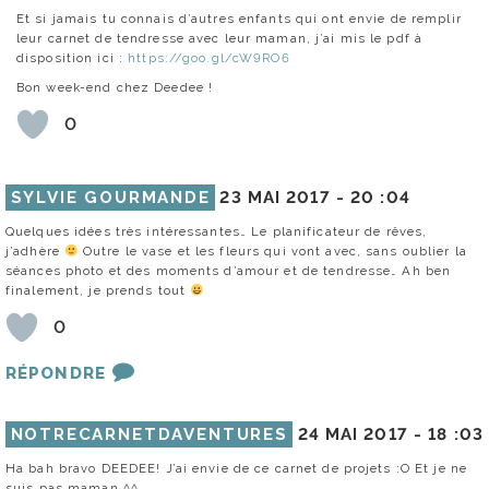
Et si jamais tu connais d’autres enfants qui ont envie de remplir
leur carnet de tendresse avec leur maman, j’ai mis le pdf à
disposition ici :
https://goo.gl/cW9RO6
Bon week-end chez Deedee !
0
SYLVIE GOURMANDE
23 MAI 2017 -
20 :04
Quelques idées très intéressantes… Le planificateur de rêves,
j’adhère
Outre le vase et les fleurs qui vont avec, sans oublier la
séances photo et des moments d’amour et de tendresse… Ah ben
finalement, je prends tout
0
RÉPONDRE
NOTRECARNETDAVENTURES
24 MAI 2017 -
18 :03
Ha bah bravo DEEDEE! J’ai envie de ce carnet de projets :O Et je ne
suis pas maman ^^