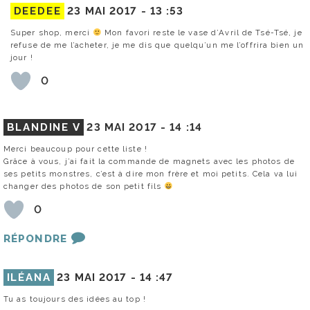
DEEDEE
23 MAI 2017 -
13 :53
Super shop, merci
Mon favori reste le vase d’Avril de Tsé-Tsé, je
refuse de me l’acheter, je me dis que quelqu’un me l’offrira bien un
jour !
0
BLANDINE V
23 MAI 2017 -
14 :14
Merci beaucoup pour cette liste !
Grâce à vous, j’ai fait la commande de magnets avec les photos de
ses petits monstres, c’est à dire mon frère et moi petits. Cela va lui
changer des photos de son petit fils
0
RÉPONDRE
ILÉANA
23 MAI 2017 -
14 :47
Tu as toujours des idées au top !