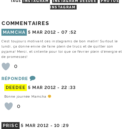
TAGS
INSTAGRAM
INSTAGRAM DEEDEE
PHOTOS
INSTAGRAM
COMMENTAIRES
MAMCHA
5 MAR 2012 -
07 :52
C’est toujours motivant ces instagrams de bon matin! Surtout le
lundi, ça donne envie de faire plein de trucs et de quitter son
pyjama! Merci, et cntente pour toi que ce février plein d’énergie et
de promesses!
0
RÉPONDRE
DEEDEE
5 MAR 2012 -
22 :33
Bonne journée Mamcha
0
PRISC
5 MAR 2012 -
10 :29