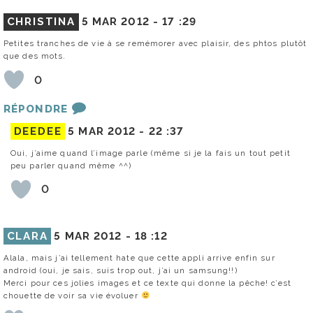
CHRISTINA
5 MAR 2012 -
17 :29
Petites tranches de vie à se remémorer avec plaisir, des phtos plutôt
que des mots.
0
RÉPONDRE
DEEDEE
5 MAR 2012 -
22 :37
Oui, j’aime quand l’image parle (même si je la fais un tout petit
peu parler quand même ^^)
0
CLARA
5 MAR 2012 -
18 :12
Alala, mais j’ai tellement hate que cette appli arrive enfin sur
android (oui, je sais, suis trop out, j’ai un samsung!!)
Merci pour ces jolies images et ce texte qui donne la pêche! c’est
chouette de voir sa vie évoluer