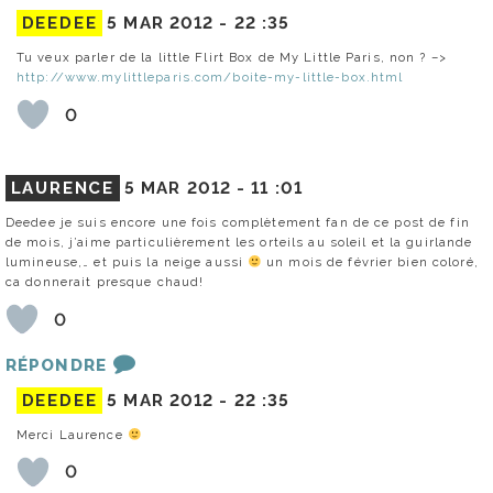
DEEDEE
5 MAR 2012 -
22 :35
Tu veux parler de la little Flirt Box de My Little Paris, non ? –>
http://www.mylittleparis.com/boite-my-little-box.html
0
LAURENCE
5 MAR 2012 -
11 :01
Deedee je suis encore une fois complètement fan de ce post de fin
de mois, j’aime particulièrement les orteils au soleil et la guirlande
lumineuse,… et puis la neige aussi
un mois de février bien coloré,
ca donnerait presque chaud!
0
RÉPONDRE
DEEDEE
5 MAR 2012 -
22 :35
Merci Laurence
0