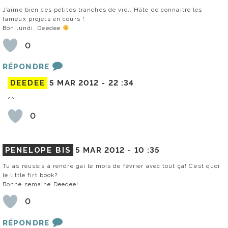
J’aime bien ces petites tranches de vie.. Hâte de connaitre les
fameux projets en cours !
Bon lundi, Deedee
0
RÉPONDRE
DEEDEE
5 MAR 2012 -
22 :34
^^
0
PENELOPE BIS
5 MAR 2012 -
10 :35
Tu as réussis à rendre gai le mois de février avec tout ça! C’est quoi
le little firt book?
Bonne semaine Deedee!
0
RÉPONDRE