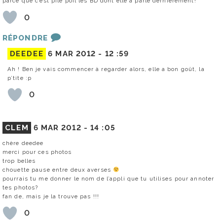
parce que c’est pile poil les BD dont elle a parlé dernièrement!
0
RÉPONDRE
DEEDEE
6 MAR 2012 -
12 :59
Ah ! Ben je vais commencer à regarder alors, elle a bon goût, la
p’tite :p
0
CLEM
6 MAR 2012 -
14 :05
chère deedee
merci pour ces photos
trop belles
chouette pause entre deux averses
pourrais tu me donner le nom de l’appli que tu utilises pour annoter
tes photos?
fan de, mais je la trouve pas !!!
0