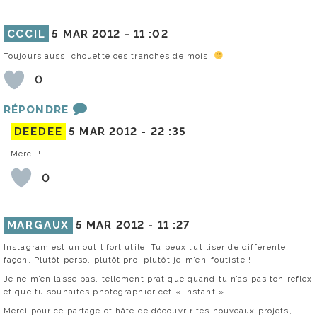
CCCIL
5 MAR 2012 -
11 :02
Toujours aussi chouette ces tranches de mois.
0
RÉPONDRE
DEEDEE
5 MAR 2012 -
22 :35
Merci !
0
MARGAUX
5 MAR 2012 -
11 :27
Instagram est un outil fort utile. Tu peux l’utiliser de différente
façon. Plutôt perso, plutôt pro, plutôt je-m’en-foutiste !
Je ne m’en lasse pas, tellement pratique quand tu n’as pas ton reflex
et que tu souhaites photographier cet « instant » …
Merci pour ce partage et hâte de découvrir tes nouveaux projets,