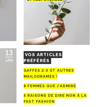
13
VOS ARTICLES
PRÉFÉRÉS
JAN
GAFFES 2.0 ET AUTRES
MAILODRAMES !
8 FEMMES QUE J’ADMIRE
5 RAISONS DE DIRE NON À LA
FAST FASHION