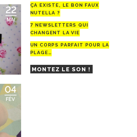
ÇA EXISTE, LE BON FAUX
22
NUTELLA ?
MAI
7 NEWSLETTERS QUI
CHANGENT LA VIE
UN CORPS PARFAIT POUR LA
PLAGE…
MONTEZ LE SON !
04
FÉV