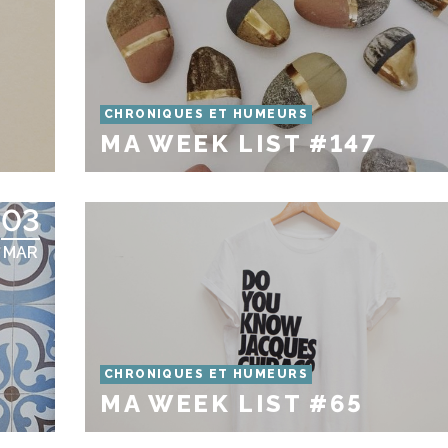
CHRONIQUES ET HUMEURS
MA WEEK LIST #147
03
MAR
CHRONIQUES ET HUMEURS
MA WEEK LIST #65