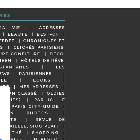
RIES
MA VIE
ADRESSES
BEAUTÉ
BEST-OF
EEDEE
CHRONIQUES ET
S
CLICHÉS PARISIENS
URE CONFITURE
DÉCO
REEN
HÔTELS DE RÊVE
STANTANÉS
LES
IEWS PARISIENNES
YLE
LOOKS
ITÉ
MES ADRESSES
NON CLASSÉ
OLDIES
OODIES)
PAR ICI LE
!
PARIS CITY-GUIDE
S EN PHOTOS
URANTS
REVUE DE
DÉTAILLÉE, SIOU PLAIT
 DE THÉ
SHOPPING
VITE ! UN RESTO