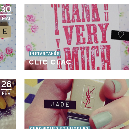
30
MAI
INSTANTANÉS
CLIC CLAC
26
FÉV
CHRONIQUES ET HUMEURS