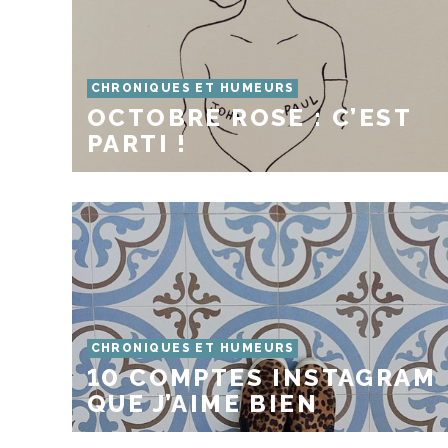
CHRONIQUES ET HUMEURS
OCTOBRE ROSE : C’EST
PARTI !
CHRONIQUES ET HUMEURS
10 COMPTES INSTAGRAM
QUE J’AIME BIEN