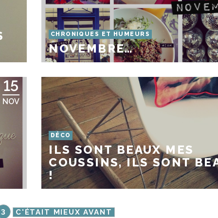
S
CHRONIQUES ET HUMEURS
NOVEMBRE…
15
NOV
DÉCO
ILS SONT BEAUX MES
COUSSINS, ILS SONT BE
!
3
C'ÉTAIT MIEUX AVANT