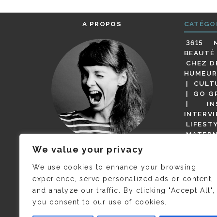
A PROPOS
CATÉGO
3615 
BEAUTÉ
CHEZ D
HUMEUR
CULT
GO G
IN
INTERV
LIFEST
MATERN
MODE
We value your privacy
(BUT G
JE M’APPELLE DELPHINE MAIS
MAGOT 
C’EST
©CAMILLE COLLIN
QUI A
We use cookies to enhance your browsing
PARI
PRIS CETTE PHOTO !
experience, serve personalized ads or content,
RESTA
and analyze our traffic. By clicking "Accept All",
PRESSE 
you consent to our use of cookies.
SALONS
VIDÉOS