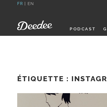
Aller
FR
|
EN
au
contenu
PODCAST
G
ÉTIQUETTE :
INSTAG