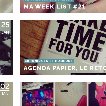
MA WEEK LIST #21
25
JAN
CHRONIQUES ET HUMEURS
AGENDA PAPIER, LE RET
02
JAN