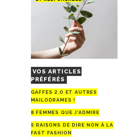
VOS ARTICLES
PRÉFÉRÉS
GAFFES 2.0 ET AUTRES
MAILODRAMES !
8 FEMMES QUE J’ADMIRE
5 RAISONS DE DIRE NON À LA
FAST FASHION