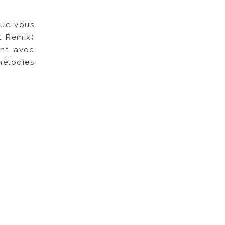
que vous
 Remix)
ent avec
élodies