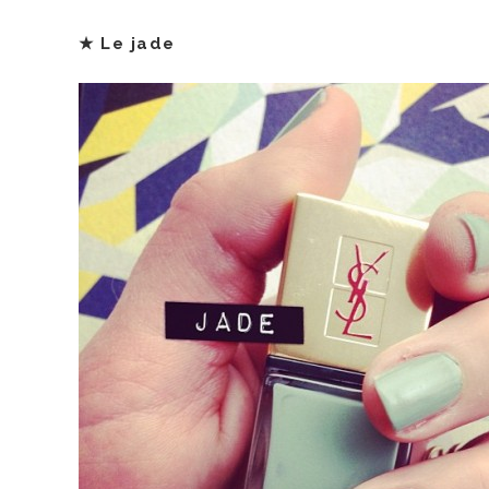
★
Le jade