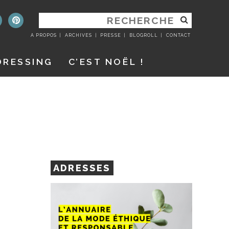
RECHERCHER
:
A PROPOS
ARCHIVES
PRESSE
BLOGROLL
CONTACT
DRESSING
C’EST NOËL !
ADRESSES