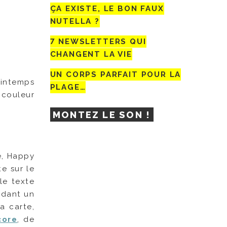
ÇA EXISTE, LE BON FAUX
NUTELLA ?
7 NEWSLETTERS QUI
CHANGENT LA VIE
UN CORPS PARFAIT POUR LA
printemps
PLAGE…
 couleur
MONTEZ LE SON !
e, Happy
e sur le
le texte
ndant un
a carte,
core
, de