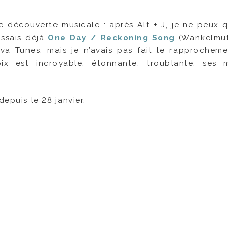
le découverte musicale : après Alt + J, je ne peux 
issais déjà
One Day / Reckoning Song
(Wankelmut
va Tunes, mais je n’avais pas fait le rapprochem
x est incroyable, étonnante, troublante, ses m
depuis le 28 janvier.