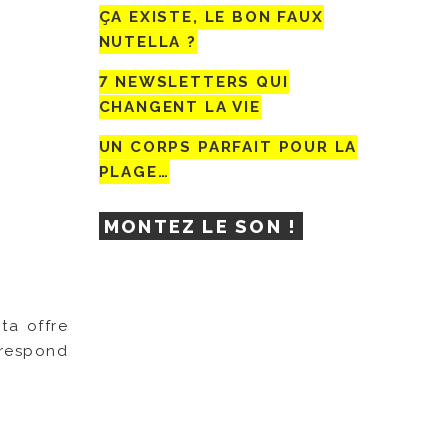
ÇA EXISTE, LE BON FAUX
NUTELLA ?
7 NEWSLETTERS QUI
CHANGENT LA VIE
UN CORPS PARFAIT POUR LA
PLAGE…
MONTEZ LE SON !
ata offre
rrespond