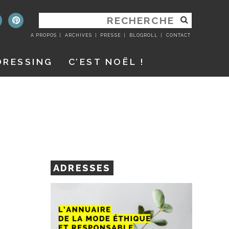
RECHERCHER
:
A PROPOS
ARCHIVES
PRESSE
BLOGROLL
CONTACT
DRESSING
C’EST NOËL !
ADRESSES