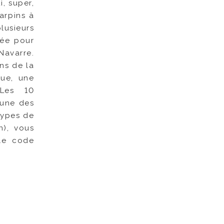
, super,
arpins à
lusieurs
née pour
Navarre.
ns de la
que, une
 Les 10
 une des
types de
n), vous
le code