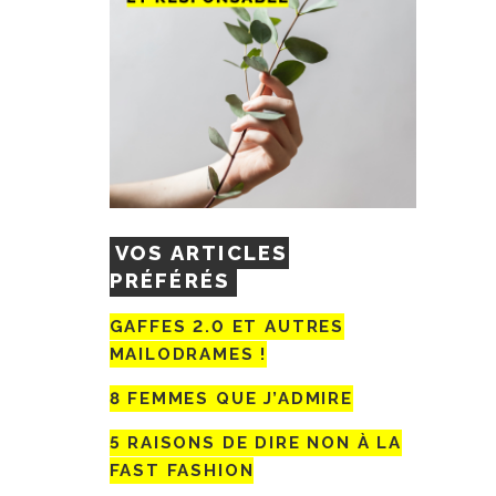
VOS ARTICLES
PRÉFÉRÉS
GAFFES 2.0 ET AUTRES
MAILODRAMES !
8 FEMMES QUE J’ADMIRE
5 RAISONS DE DIRE NON À LA
FAST FASHION