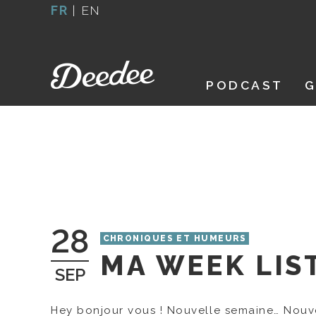
Aller
FR
|
EN
au
contenu
PODCAST
G
28
CHRONIQUES ET HUMEURS
MA WEEK LIS
SEP
Hey bonjour vous ! Nouvelle semaine… Nouve