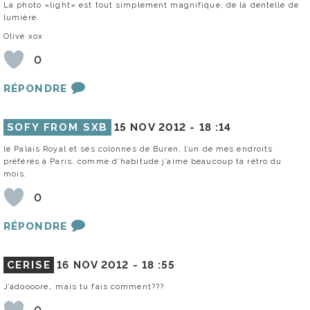
La photo «light» est tout simplement magnifique, de la dentelle de
lumière.
Olive xox
0
RÉPONDRE
SOFY FROM SXB
15 NOV 2012 -
18 :14
le Palais Royal et ses colonnes de Buren, l’un de mes endroits
préférés à Paris. comme d’habitude j’aime beaucoup ta rétro du
mois.
0
RÉPONDRE
CERISE
16 NOV 2012 -
18 :55
J’adoooore… mais tu fais comment???