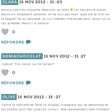
CLARA
15 NOV 2012 -
11 :03
encore une très chouette sélection ce mois
j’ai très envie d’aller
découvrir l’elephant paname! Je ne vois pas bien, quel est le mot sur
ta bague? (et au passage, je suis trèèèès intéressée pour savoir où tu
l’as achetée! Merci!!) A bientot
0
RÉPONDRE
SONIACHOCOLAT
15 NOV 2012 -
11 :27
J’adore! T’es canon sur ta harley!!!
0
RÉPONDRE
OLIVE
15 NOV 2012 -
15 :27
J’aime ta manière de faire un display instagram qui se démarque et
tes photos sont très jolies et «cozy», elle représentent bien Octobre!