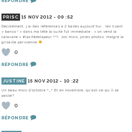
RÉPONDRE
PRISC
15 NOV 2012 -
09 :52
Décidément, j’ai des références à 2 balles aujourd’hui.. (en lisant
« banco ! » dans ma tête la suite fut immédiate : « on vend la
caravane » #lacitédelapeur ^^). Joli mois, jolies photos, malgré la
grisaille parisienne
0
RÉPONDRE
JUSTINE
15 NOV 2012 -
10 :22
Un beau mois d’octobre ^_^ Et en novembre, qu’est-ce-qu’il se
passe?
0
RÉPONDRE