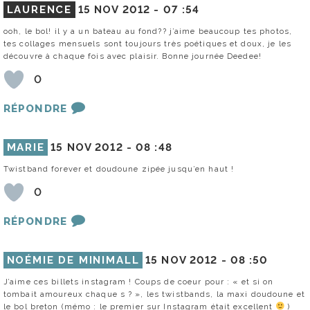
LAURENCE
15 NOV 2012 -
07 :54
ooh, le bol! il y a un bateau au fond?? j’aime beaucoup tes photos,
tes collages mensuels sont toujours très poétiques et doux, je les
découvre à chaque fois avec plaisir. Bonne journée Deedee!
0
RÉPONDRE
MARIE
15 NOV 2012 -
08 :48
Twistband forever et doudoune zipée jusqu’en haut !
0
RÉPONDRE
NOÉMIE DE MINIMALL
15 NOV 2012 -
08 :50
J’aime ces billets instagram ! Coups de coeur pour : « et si on
tombait amoureux chaque s ? », les twistbands, la maxi doudoune et
le bol breton (mémo : le premier sur Instagram était excellent
)