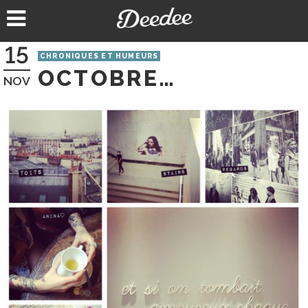
Aller
au
contenu
15
CHRONIQUES ET HUMEURS
OCTOBRE…
NOV