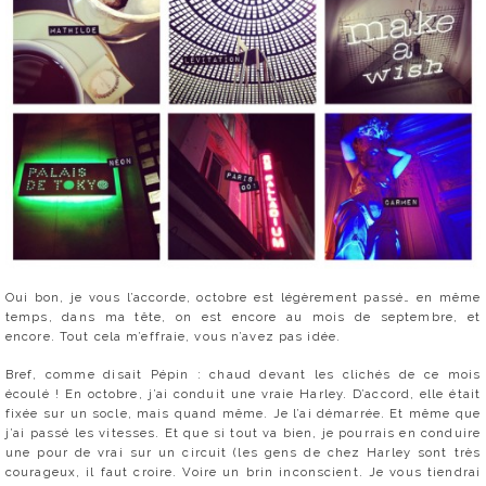
Oui bon, je vous l’accorde, octobre est légèrement passé… en même
temps, dans ma tête, on est encore au mois de septembre, et
encore. Tout cela m’effraie, vous n’avez pas idée.
Bref, comme disait Pépin : chaud devant les clichés de ce mois
écoulé ! En octobre, j’ai conduit une vraie Harley. D’accord, elle était
fixée sur un socle, mais quand même. Je l’ai démarrée. Et même que
j’ai passé les vitesses. Et que si tout va bien, je pourrais en conduire
une pour de vrai sur un circuit (les gens de chez Harley sont très
courageux, il faut croire. Voire un brin inconscient. Je vous tiendrai