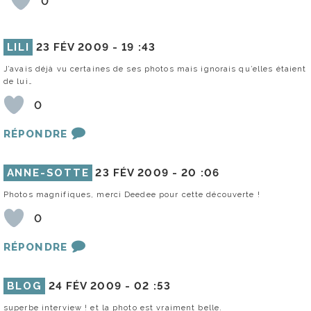
0
LILI
23 FÉV 2009 -
19 :43
J’avais déjà vu certaines de ses photos mais ignorais qu’elles étaient
de lui…
0
RÉPONDRE
ANNE-SOTTE
23 FÉV 2009 -
20 :06
Photos magnifiques, merci Deedee pour cette découverte !
0
RÉPONDRE
BLOG
24 FÉV 2009 -
02 :53
superbe interview ! et la photo est vraiment belle.