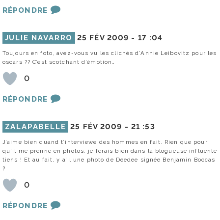
RÉPONDRE
JULIE NAVARRO
25 FÉV 2009 -
17 :04
Toujours en foto, avez-vous vu les clichés d’Annie Leibovitz pour les
oscars ?? C’est scotchant d’émotion…
0
RÉPONDRE
ZALAPABELLE
25 FÉV 2009 -
21 :53
J’aime bien quand t’interviewe des hommes en fait. Rien que pour
qu’il me prenne en photos, je ferais bien dans la blogueuse influente
tiens ! Et au fait, y a’il une photo de Deedee signée Benjamin Boccas
?
0
RÉPONDRE