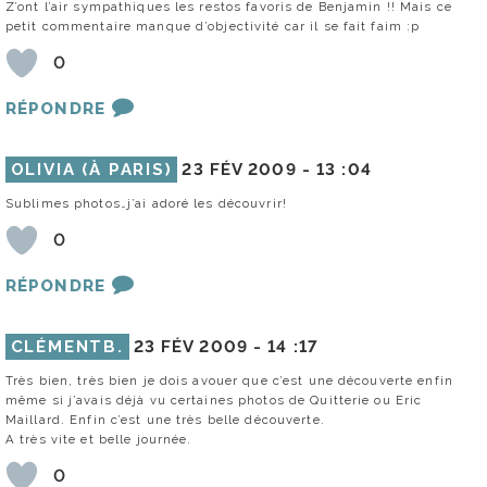
Z’ont l’air sympathiques les restos favoris de Benjamin !! Mais ce
petit commentaire manque d’objectivité car il se fait faim :p
0
RÉPONDRE
OLIVIA (À PARIS)
23 FÉV 2009 -
13 :04
Sublimes photos…j’ai adoré les découvrir!
0
RÉPONDRE
CLÉMENTB.
23 FÉV 2009 -
14 :17
Très bien, très bien je dois avouer que c’est une découverte enfin
même si j’avais déjà vu certaines photos de Quitterie ou Eric
Maillard. Enfin c’est une très belle découverte.
A très vite et belle journée.
0