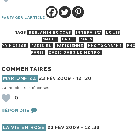
PARTAGER L'ARTICLE
TAGS
BENJAMIN BOCCAS
INTERVIEW
LOUIS
MALLE
PARIS
PARIS
PRINCESSE
PARISIEN
PARISIENNE
PHOTOGRAPHE
PH
PARIS
ZAZIE DANS LE MÉTRO
COMMENTAIRES
MARIONFIZZ
23 FÉV 2009 -
12 :20
J’aime bien ses réponses !
0
RÉPONDRE
LA VIE EN ROSE
23 FÉV 2009 -
12 :38