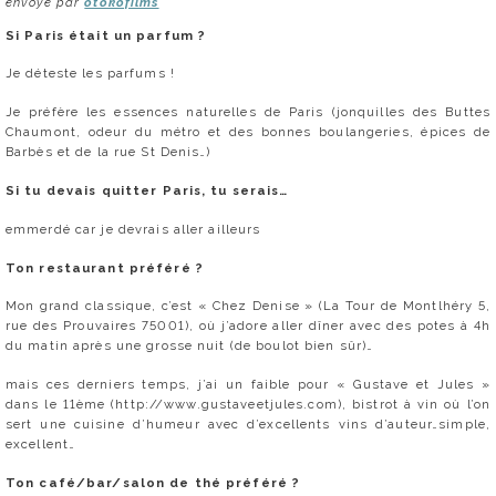
envoyé par
otokofilms
Si Paris était un parfum ?
Je déteste les parfums !
Je préfère les essences naturelles de Paris (jonquilles des Buttes
Chaumont, odeur du métro et des bonnes boulangeries, épices de
Barbès et de la rue St Denis…)
Si tu devais quitter Paris, tu serais…
emmerdé car je devrais aller ailleurs
Ton restaurant préféré ?
Mon grand classique, c’est « Chez Denise » (La Tour de Montlhéry 5,
rue des Prouvaires 75001), où j’adore aller dîner avec des potes à 4h
du matin après une grosse nuit (de boulot bien sûr)…
mais ces derniers temps, j’ai un faible pour « Gustave et Jules »
dans le 11ème (http://www.gustaveetjules.com), bistrot à vin où l’on
sert une cuisine d’humeur avec d’excellents vins d’auteur…simple,
excellent…
Ton café/bar/salon de thé préféré ?