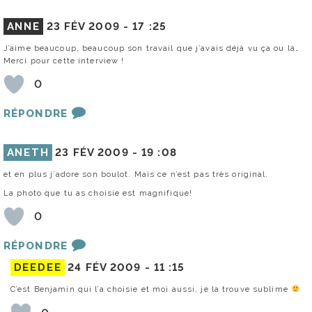
ANNE
23 FÉV 2009 -
17 :25
J’aime beaucoup, beaucoup son travail que j’avais déjà vu ça ou là…
Merci pour cette interview !
0
RÉPONDRE
ANETH
23 FÉV 2009 -
19 :08
et en plus j’adore son boulot. Mais ce n’est pas très original.
La photo que tu as choisie est magnifique!
0
RÉPONDRE
DEEDEE
24 FÉV 2009 -
11 :15
C’est Benjamin qui l’a choisie et moi aussi, je la trouve sublime