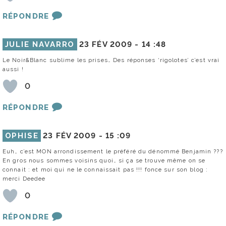
RÉPONDRE
JULIE NAVARRO
23 FÉV 2009 -
14 :48
Le Noir&Blanc sublime les prises… Des réponses ‘rigolotes’ c’est vrai
aussi !
0
RÉPONDRE
OPHISE
23 FÉV 2009 -
15 :09
Euh… c’est MON arrondissement le préféré du dénommé Benjamin ???
En gros nous sommes voisins quoi… si ça se trouve même on se
connait : et moi qui ne le connaissait pas !!! fonce sur son blog :
merci Deedee
0
RÉPONDRE