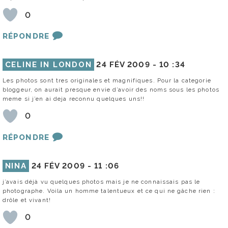
0
RÉPONDRE
CELINE IN LONDON
24 FÉV 2009 -
10 :34
Les photos sont tres originales et magnifiques. Pour la categorie
bloggeur, on aurait presque envie d’avoir des noms sous les photos
meme si j’en ai deja reconnu quelques uns!!
0
RÉPONDRE
NINA
24 FÉV 2009 -
11 :06
j’avais déjà vu quelques photos mais je ne connaissais pas le
photographe. Voila un homme talentueux et ce qui ne gâche rien :
drôle et vivant!
0