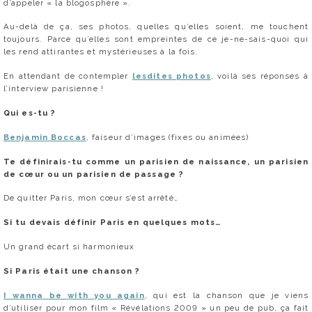
d’appeler « la blogosphère ».
Au-delà de ça, ses photos, quelles qu’elles soient, me touchent
toujours. Parce qu’elles sont empreintes de ce je-ne-sais-quoi qui
les rend attirantes et mystérieuses à la fois.
En attendant de contempler
lesdites photos
, voilà ses réponses à
l’interview parisienne !
Qui es-tu ?
Benjamin Boccas
, faiseur d’images (fixes ou animées)
Te définirais-tu comme un parisien de naissance, un parisien
de cœur ou un parisien de passage ?
De quitter Paris, mon cœur s’est arrêté…
Si tu devais définir Paris en quelques mots…
Un grand écart si harmonieux
Si Paris était une chanson ?
I wanna be with you again
, qui est la chanson que je viens
d’utiliser pour mon film « Révélations 2009 » un peu de pub, ça fait