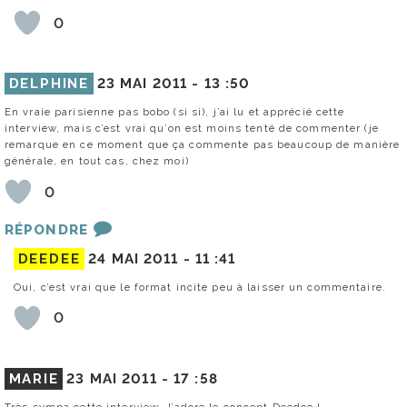
0
DELPHINE
23 MAI 2011 -
13 :50
En vraie parisienne pas bobo (si si), j’ai lu et apprécié cette
interview, mais c’est vrai qu’on est moins tenté de commenter (je
remarque en ce moment que ça commente pas beaucoup de manière
générale, en tout cas, chez moi)
0
RÉPONDRE
DEEDEE
24 MAI 2011 -
11 :41
Oui, c’est vrai que le format incite peu à laisser un commentaire.
0
MARIE
23 MAI 2011 -
17 :58
Très sympa cette interview. J’adore le concept Deedee !