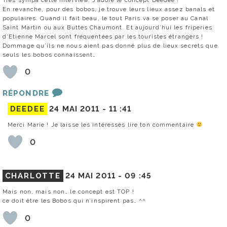
En revanche, pour des bobos, je trouve leurs lieux assez banals et
populaires. Quand il fait beau, le tout Paris va se poser au Canal
Saint Martin ou aux Buttes Chaumont. Et aujourd’hui les friperies
d’Etienne Marcel sont fréquentées par les touristes étrangers !
Dommage qu’ils ne nous aient pas donné plus de lieux secrets que
seuls les bobos connaissent…
0
RÉPONDRE
DEEDEE
24 MAI 2011 -
11 :41
Merci Marie ! Je laisse les intéressés lire ton commentaire
0
CHARLOTTE
24 MAI 2011 -
09 :45
Mais non, mais non… le concept est TOP !
ce doit être les Bobos qui n’inspirent pas… ^^
0