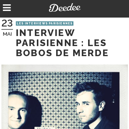
Aller
au
contenu
23
LES INTERVIEWS PARISIENNES
INTERVIEW
MAI
PARISIENNE : LES
BOBOS DE MERDE