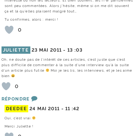
intéresse ou non les lecteurs. Et bien souvent, les ITW parisiennes
sont peu commentées. Alors j’hésite, même si on me dit souvent
ça et là qu’elles plaisent malgré tout…
Tu confirmes, alors : merci !
0
JULIETTE
23 MAI 2011 -
13 :03
Oh, ne doute pas de l’intérêt de ces articles, c’est juste que c’est
plus difficile de commenter à la suite d’une interview qu’à la suite
d’un article plus futile
Moi je les lis, les interviews, et je les aime
bien
0
RÉPONDRE
DEEDEE
24 MAI 2011 -
11 :42
Oui, c’est vrai
Merci Juliette !