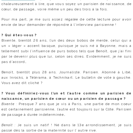
chaleureusement à lire, que vous soyez un parisien de naissance, de
cœur, de passage… voire même un peu des trois à la fois.
Pour ma part, je me suis assez régalée de cette lecture pour avoir
envie de leur demander de répondre à l’interview parisienne !
?
Qui êtes-vous ?
Bixente, bientôt 26 ans, l’un des deux bobos de merde, celui qui a
un « léger » accent basque, puisque je suis né à Bayonne, mais a
tellement subi l’influence de purs bobos tels que Benoît, que j’ai fini
par le devenir plus que lui, selon ses dires. Evidemment, je ne suis
pas d’accord…
Benoît, bientôt plus 28 ans. Journaliste. Parisien. Abonné à Libé,
aux Inrocks, à Télérama, à Technikart. Le bulletin de vote à gauche.
Vous avez dit cliché ?
?
Vous définiriez-vous l’un et l’autre comme un parisien de
naissance, un parisien de cœur ou un parisien de passage ?
Bixente :
Presque 7 ans que je vis à Paris, une partie de mon coeur
est certainement parisienne, l’autre est toujours sur la Côte. Parisien
de passage à durée indéterminée…
Benoît :
Je suis un natif ! Né dans le 13e arrondissement, je suis
passé dès la sortie de la maternité sur l’ autre rive.