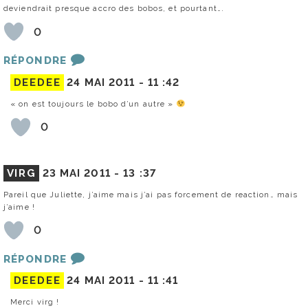
deviendrait presque accro des bobos, et pourtant….
0
RÉPONDRE
DEEDEE
24 MAI 2011 -
11 :42
« on est toujours le bobo d’un autre »
0
VIRG
23 MAI 2011 -
13 :37
Pareil que Juliette, j’aime mais j’ai pas forcement de reaction… mais
j’aime !
0
RÉPONDRE
DEEDEE
24 MAI 2011 -
11 :41
Merci virg !