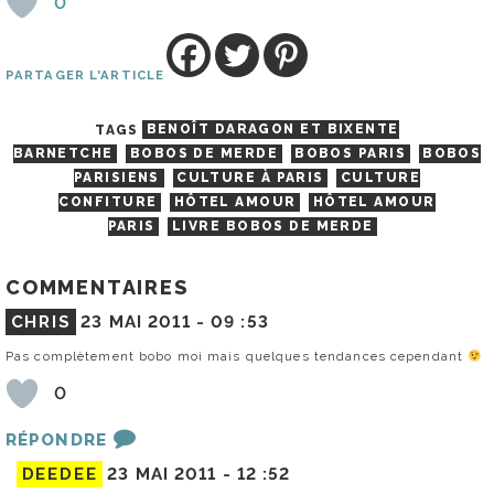
0
PARTAGER L'ARTICLE
TAGS
BENOÎT DARAGON ET BIXENTE
BARNETCHE
BOBOS DE MERDE
BOBOS PARIS
BOBOS
PARISIENS
CULTURE À PARIS
CULTURE
CONFITURE
HÔTEL AMOUR
HÔTEL AMOUR
PARIS
LIVRE BOBOS DE MERDE
COMMENTAIRES
CHRIS
23 MAI 2011 -
09 :53
Pas complètement bobo moi mais quelques tendances cependant
0
RÉPONDRE
DEEDEE
23 MAI 2011 -
12 :52