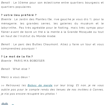
Benoît :
Le 10ème pour son éclectisme entre quartiers bourgeois et
quartiers populaires.
? votre l
ieu préféré ?
Bixente :
Le Jardin des Plantes (5e, rive gauche je vous dis !), pour la
ménagerie, les grandes serres, les galeries du muséum et le
labyrinthe… Pas très agréable pour le footing, mais très sympa pour
flâner avant de boire un thé à la mente à la Grande Mosquée ou tout
en haut de l’Institut du Monde Arabe.
Benoît :
Le parc des Buttes Chaumont. Allez y faire un tour et vous
comprendrez pourquoi !
?
Le mot de la fin ?
Bixente :
PARIS M’A BOBOÏSER.
Benoît :
What else ?
Merci à vous deux !
>> Retrouvez les
Bobos de merde
sur leur blog. Et non, je ne vous
oublie pas pour le compte rendu des tenues de nos invitées à Cannes,
je n’ai pas encore récupéré les photos !