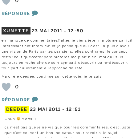
0
RÉPONDRE
XUNETTE
23 MAI 2011 -
12 :50
en manque de commentaires? aller, je viens jeter ma plume par ici!
Intéressant cet interview, et je pense que oui c’est un plus d’avoir
une vision de Paris par les parisiens, elles sont rares! le concept
resto/boutique/café/parc préférés me plaît bien, moi qui suis
toujours en recherche de coin sympa à découvrir ou re-découvrir,
tout particulièrement à l’approche de l’été.
Ma chère deedee, continue sur cette voie, je te suis!
0
RÉPONDRE
DEEDEE
23 MAI 2011 -
12 :51
Uhuh
Merciiii !
ça n’est pas que je ne vis que pour les commentaires, c’est juste
que c’est souvent un bon indicateur pour savoir si le sujet