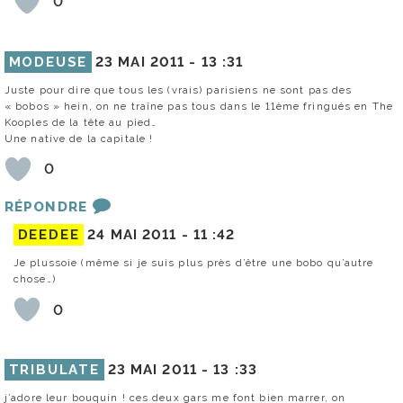
0
MODEUSE
23 MAI 2011 -
13 :31
Juste pour dire que tous les (vrais) parisiens ne sont pas des
« bobos » hein, on ne traîne pas tous dans le 11ème fringués en The
Kooples de la tête au pied…
Une native de la capitale !
0
RÉPONDRE
DEEDEE
24 MAI 2011 -
11 :42
Je plussoie (même si je suis plus près d’être une bobo qu’autre
chose…)
0
TRIBULATE
23 MAI 2011 -
13 :33
j’adore leur bouquin ! ces deux gars me font bien marrer, on