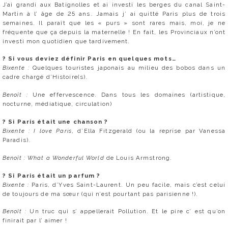
J’ai grandi aux Batignolles et ai investi les berges du canal Saint-
Martin à l’ âge de 25 ans. Jamais j’ ai quitté Paris plus de trois
semaines. Il paraît que les « purs » sont rares mais, moi, je ne
fréquente que ça depuis la maternelle ! En fait, les Provinciaux n’ont
investi mon quotidien que tardivement.
?
Si vous deviez définir Paris en quelques mots…
Bixente :
Quelques touristes japonais au milieu des bobos dans un
cadre chargé d’Histoire(s).
Benoît :
Une effervescence. Dans tous les domaines (artistique,
nocturne, médiatique, circulation)
?
Si Paris était une chanson ?
Bixente : I love Paris
, d’Ella Fitzgerald (ou la reprise par Vanessa
Paradis).
Benoît : What a Wonderful World
de Louis Armstrong.
?
Si Paris était un parfum ?
Bixente :
Paris, d’Yves Saint-Laurent. Un peu facile, mais c’est celui
de toujours de ma sœur (qui n’est pourtant pas parisienne !).
Benoît :
Un truc qui s’ appellerait Pollution. Et le pire c’ est qu’on
finirait par l’ aimer !