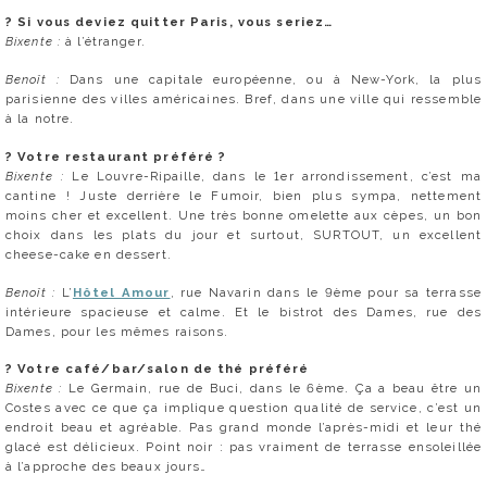
?
Si vous deviez quitter Paris, vous seriez…
Bixente :
à l’étranger.
Benoît :
Dans une capitale européenne, ou à New-York, la plus
parisienne des villes américaines. Bref, dans une ville qui ressemble
à la notre.
?
Votre restaurant préféré ?
Bixente :
Le Louvre-Ripaille, dans le 1er arrondissement, c’est ma
cantine ! Juste derrière le Fumoir, bien plus sympa, nettement
moins cher et excellent. Une très bonne omelette aux cèpes, un bon
choix dans les plats du jour et surtout, SURTOUT, un excellent
cheese-cake en dessert.
Benoît :
L’
Hôtel Amour
, rue Navarin dans le 9ème pour sa terrasse
intérieure spacieuse et calme. Et le bistrot des Dames, rue des
Dames, pour les mêmes raisons.
?
Votre café/bar/salon de thé préféré
Bixente :
Le Germain, rue de Buci, dans le 6ème. Ça a beau être un
Costes avec ce que ça implique question qualité de service, c’est un
endroit beau et agréable. Pas grand monde l’après-midi et leur thé
glacé est délicieux. Point noir : pas vraiment de terrasse ensoleillée
à l’approche des beaux jours…