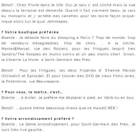
Benoît :
Chez Prune dans le 10e. Oui je sais c’ est cliché mais la vue
depuis la terrasse est démente. Quand il fait vraiment beau, je vais
au monoprix et j’ achète des canettes pour les boire façon pique-
nique assis sur le quai Jemmapes.
?
Votre boutique préférée
Bixente :
Je déteste faire du shooping à Paris !! Trop de monde, trop
de vendeurs désagréables, trop de choix, … A la limite,
Marcel&Marcel, rue des Rosiers, pour les fringues (esprit très
Sandro/The Kooples en moins connu et un peu moins cher). Sinon,
la librairie La Hune, à Saint-Germain des Près.
Benoît :
Pour les fringues, les deux friperies d’ Etienne Marcel
(Kiliwatch et Episode). Et pour trouver des DVD de vieux films rares,
le Potemkine, rue Beaurepaire.
?
Pour vous, le métro, c’est…
Bixente :
… à éviter. Je préfère me déplacer à pied, en Vélib ou en bus.
Benoît :
… quand même beaucoup mieux que ce maudit RER !
?
Votre arrondissement préféré ?
Bixente :
Le 6ème arrondissement, pour Saint-Germain des Près. Je
suis très rive gauche…