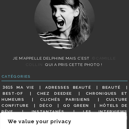
JE M’APPELLE DELPHINE MAIS C’EST
©CAMILLE
COLLIN
QUI A PRIS CETTE PHOTO !
CATÉGORIES
3615 MA VIE
ADRESSES BEAUTÉ
BEAUTÉ
BEST-OF
CHEZ DEEDEE
CHRONIQUES ET
HUMEURS
CLICHÉS PARISIENS
CULTURE
CONFITURE
DÉCO
GO GREEN
HÔTELS DE
RÊVE
INSTANTANÉS
LES INTERVIEWS
PARISIENNES
LIFESTYLE
LOOKS
MATERNITÉ
We value your privacy
MES ADRESSES
MODE
NON CLASSÉ
OLDIES