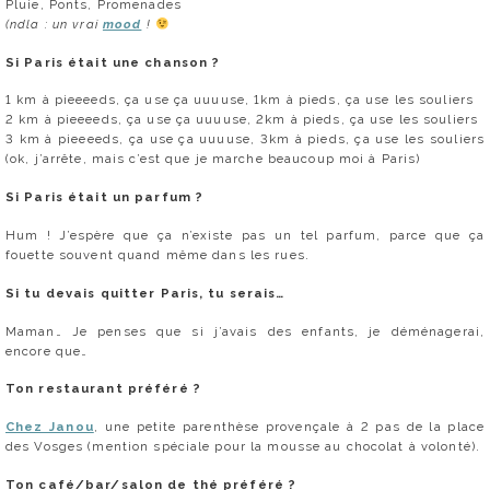
Pluie, Ponts, Promenades
(ndla : un vrai
mood
!
Si Paris était une chanson ?
1 km à pieeeeds, ça use ça uuuuse, 1km à pieds, ça use les souliers
2 km à pieeeeds, ça use ça uuuuse, 2km à pieds, ça use les souliers
3 km à pieeeeds, ça use ça uuuuse, 3km à pieds, ça use les souliers
(ok, j’arrête, mais c’est que je marche beaucoup moi à Paris)
Si Paris était un parfum ?
Hum ! J’espère que ça n’existe pas un tel parfum, parce que ça
fouette souvent quand même dans les rues.
Si tu devais quitter Paris, tu serais…
Maman… Je penses que si j’avais des enfants, je déménagerai,
encore que…
Ton restaurant préféré ?
Chez Janou
, une petite parenthèse provençale à 2 pas de la place
des Vosges (mention spéciale pour la mousse au chocolat à volonté).
Ton café/bar/salon de thé préféré ?