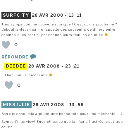
SURFCITY
28 AVR 2008 -
13 :11
Tres sympa comme nouvelle rubrique ! C’est qui la prochaine ?
L’ebouillante…ah ca me rappelle des souvenirs de diners entre
copines…elles sont super bonnes leurs feuilles de brick
0
RÉPONDRE
DEEDEE
28 AVR 2008 -
23 :21
Ahah… ou LE prochain ?
0
MISSJULIE
28 AVR 2008 -
13 :56
Ben dis donc, elle a plutôt une bonne tête pour une méchante!!;-)
Sympa l’interview!!Encore!! parce que là, j’suis frustrée, c’est trop
court!