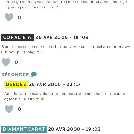
un blog lyonnais veut reprendre l’idée de ces interviews, note, je
n’y vois pas d’inconvénient !
0
CORALIE A.
28 AVR 2008 -
18 :09
Bonne idée cette nouvelle rubrique, vivement la prochaine interview
(un peu plus longue ?).
0
RÉPONDRE
DEEDEE
28 AVR 2008 -
23 :17
Aïe. Je l’ai pensée volontairement courte, pour une petite pause
agréable… A suivre
0
DIAMANTCARAT
28 AVR 2008 -
19 :03