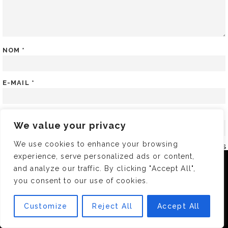
NOM
*
E-MAIL
*
SITE WEB
We value your privacy
We use cookies to enhance your browsing
ENREGISTRER MON NOM, MON E-MAIL ET MON SITE DANS
experience, serve personalized ads or content,
LE NAVIGATEUR POUR MON PROCHAIN COMMENTAIRE.
Nous utilisons des cookies pour vous garantir la meilleure
and analyze our traffic. By clicking "Accept All",
expérience sur notre site. Si vous continuez à utiliser ce
you consent to our use of cookies.
dernier, nous considérerons que vous acceptez l'utilisation des
cookies.
A PROPOS
Customize
Reject All
Accept All
OK