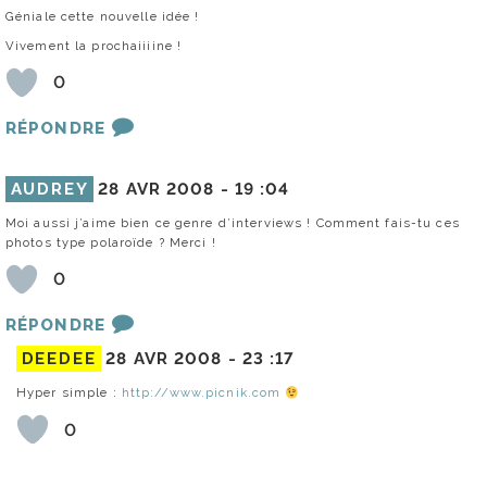
Géniale cette nouvelle idée !
Vivement la prochaiiiine !
0
RÉPONDRE
AUDREY
28 AVR 2008 -
19 :04
Moi aussi j’aime bien ce genre d’interviews ! Comment fais-tu ces
photos type polaroïde ? Merci !
0
RÉPONDRE
DEEDEE
28 AVR 2008 -
23 :17
Hyper simple :
http://www.picnik.com
0