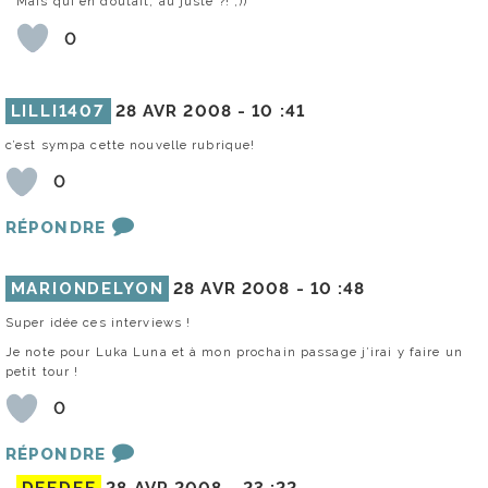
Mais qui en doutait, au juste ?! ;))
0
LILLI1407
28 AVR 2008 -
10 :41
c’est sympa cette nouvelle rubrique!
0
RÉPONDRE
MARIONDELYON
28 AVR 2008 -
10 :48
Super idée ces interviews !
Je note pour Luka Luna et à mon prochain passage j’irai y faire un
petit tour !
0
RÉPONDRE