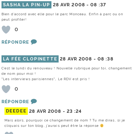
SASHA LA PIN-UP
28 AVR 2008 -
08 :37
Bien d’accord avec elle pour le parc Monceau. Enfin à parc ou on
peut profiter!
0
RÉPONDRE
LA FÉE CLOPINETTE
28 AVR 2008 -
08 :38
C’est le lundi du renouveau ! Nouvelle rubrique pour toi, changement
de nom pour moi !
"Les interviews parisiennes"… Le RDV est pris !
0
RÉPONDRE
DEEDEE
28 AVR 2008 -
23 :24
Mais alors, pourquoi ce changement de nom ? Tu me diras, si je
cliquais sur ton blog, j’aurais peut être la réponse