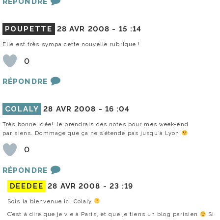
RÉPONDRE
POUPETTE
28 AVR 2008 -
15 :14
Elle est très sympa cette nouvelle rubrique !
0
RÉPONDRE
COLALY
28 AVR 2008 -
16 :04
Très bonne idée! Je prendrais des notes pour mes week-end
parisiens. Dommage que ça ne s’étende pas jusqu’à Lyon
0
RÉPONDRE
DEEDEE
28 AVR 2008 -
23 :19
Sois la bienvenue ici Colaly
C’est à dire que je vie à Paris, et que je tiens un blog parisien
Si