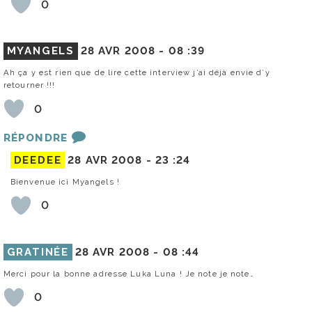
0
MYANGELS
28 AVR 2008 -
08 :39
Ah ça y est rien que de lire cette interview j’ai déjà envie d’y
retourner !!!
0
RÉPONDRE
DEEDEE
28 AVR 2008 -
23 :24
Bienvenue ici Myangels !
0
GRATINÉE
28 AVR 2008 -
08 :44
Merci pour la bonne adresse Luka Luna ! Je note je note…
0