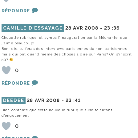
RÉPONDRE
CAMILLE D’ESSAYAGE
28 AVR 2008 -
23 :36
Chouette rubrique, et sympa l’inauguration par la Méchante, que
j’aime beaucoup!
Bon, dis, tu feras des interviews parisiennes de non-parisiennes
mais qui ont quand même des choses à dire sur Paris? On s’inscrit
où?
0
RÉPONDRE
DEEDEE
28 AVR 2008 -
23 :41
Bien contente que cette nouvelle rubrique suscite autant
d’engouement !
0