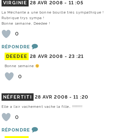
VIRGINIE
28 AVR 2008 -
11 :05
La Méchante a une bonne bouille très sympathique !
Rubrique trys sympa !
Bonne semaine, Deedee !
0
RÉPONDRE
DEEDEE
28 AVR 2008 -
23 :21
Bonne semaine
0
NÉFERTITI
28 AVR 2008 -
11 :20
Elle a l’air vachement vache la fille… !!!!!!!!
0
RÉPONDRE