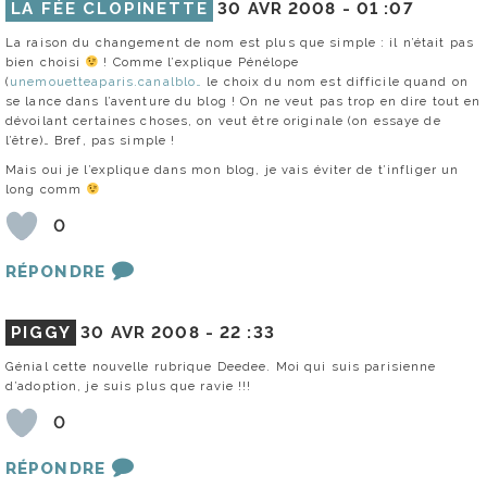
LA FÉE CLOPINETTE
30 AVR 2008 -
01 :07
La raison du changement de nom est plus que simple : il n’était pas
bien choisi
! Comme l’explique Pénélope
(
unemouetteaparis.canalblo…
le choix du nom est difficile quand on
se lance dans l’aventure du blog ! On ne veut pas trop en dire tout en
dévoilant certaines choses, on veut être originale (on essaye de
l’être)… Bref, pas simple !
Mais oui je l’explique dans mon blog, je vais éviter de t’infliger un
long comm
0
RÉPONDRE
PIGGY
30 AVR 2008 -
22 :33
Génial cette nouvelle rubrique Deedee. Moi qui suis parisienne
d’adoption, je suis plus que ravie !!!
0
RÉPONDRE