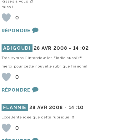
Kisses à vous 2!!
missJu
0
RÉPONDRE
ABIGOUDI
28 AVR 2008 -
14 :02
Très sympa l’interview (et Elodie aussi)!!!
merci pour cette nouvelle rubrique fraîiche!
0
RÉPONDRE
FLANNIE
28 AVR 2008 -
14 :10
Excellente idée que cette rubrique !!!
0