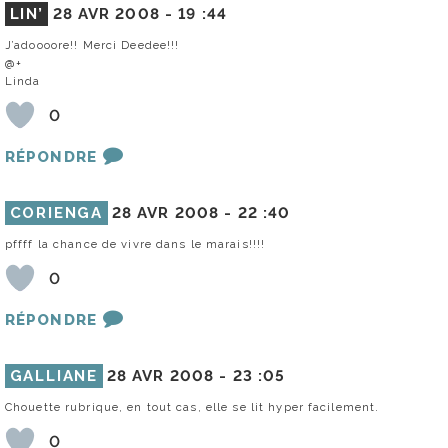
LIN’
28 AVR 2008 -
19 :44
J’adoooore!! Merci Deedee!!!
@+
Linda
0
RÉPONDRE
CORIENGA
28 AVR 2008 -
22 :40
pffff la chance de vivre dans le marais!!!!
0
RÉPONDRE
GALLIANE
28 AVR 2008 -
23 :05
Chouette rubrique, en tout cas, elle se lit hyper facilement.
0