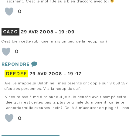
Fascinant… C’est le mot ! Je suis bien d’accord avec toi
0
CAZO
29 AVR 2008 -
19 :09
C’est bien cette rubrique, mais un peu de la recup non?
0
RÉPONDRE
DEEDEE
29 AVR 2008 -
19 :17
Aïe, je m’appelle Delphine : mes parents ont copié sur 3 658 157
d’autres personnes. Vla la récup de ouf.
N’hésite pas à me dire sur qui je suis censée avoir pompé cette
idée qui n’est certes pas la plus originale du moment, ça, je te
l’accorde (mille excuses, hein). De là à m’accuser de plagiat.. bon..
0