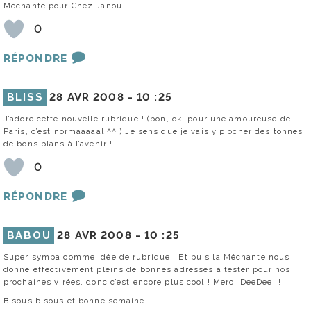
Méchante pour Chez Janou.
0
RÉPONDRE
BLISS
28 AVR 2008 -
10 :25
J’adore cette nouvelle rubrique ! (bon, ok, pour une amoureuse de
Paris, c’est normaaaaal ^^ ) Je sens que je vais y piocher des tonnes
de bons plans à l’avenir !
0
RÉPONDRE
BABOU
28 AVR 2008 -
10 :25
Super sympa comme idée de rubrique ! Et puis la Méchante nous
donne effectivement pleins de bonnes adresses à tester pour nos
prochaines virées, donc c’est encore plus cool ! Merci DeeDee !!
Bisous bisous et bonne semaine !