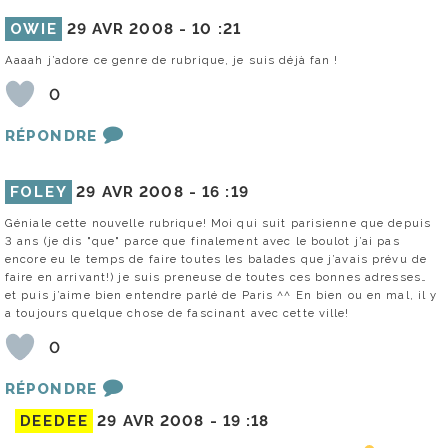
OWIE
29 AVR 2008 -
10 :21
Aaaah j’adore ce genre de rubrique, je suis déjà fan !
0
RÉPONDRE
FOLEY
29 AVR 2008 -
16 :19
Géniale cette nouvelle rubrique! Moi qui suit parisienne que depuis
3 ans (je dis "que" parce que finalement avec le boulot j’ai pas
encore eu le temps de faire toutes les balades que j’avais prévu de
faire en arrivant!) je suis preneuse de toutes ces bonnes adresses…
et puis j’aime bien entendre parlé de Paris ^^ En bien ou en mal, il y
a toujours quelque chose de fascinant avec cette ville!
0
RÉPONDRE
DEEDEE
29 AVR 2008 -
19 :18