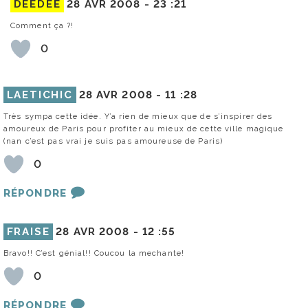
DEEDEE
28 AVR 2008 -
23 :21
Comment ça ?!
0
LAETICHIC
28 AVR 2008 -
11 :28
Très sympa cette idée. Y’a rien de mieux que de s’inspirer des
amoureux de Paris pour profiter au mieux de cette ville magique
(nan c’est pas vrai je suis pas amoureuse de Paris)
0
RÉPONDRE
FRAISE
28 AVR 2008 -
12 :55
Bravo!! C’est génial!! Coucou la mechante!
0
RÉPONDRE