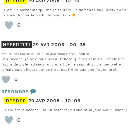
DEEDEE
29 AVR 2008 -
10 :13
C’est La Méchante qui me l’a fournie. Je demande aux interviewés
de me donner la photo de leur choix
0
NÉFERTITI
29 AVR 2008 -
00 :35
Moi aussi Marieke, je suis avancée dans l’heure.
Ben Deedee, je ne disais pas aut’chose que les zautres… C’était une
figure de style, attends, un… une ? Je ne sais plus… J’ai peut-être
jamais su d’ailleurs ; et ce n’est peut-être pas une figure, bref…
0
RÉPONDRE
DEEDEE
29 AVR 2008 -
10 :06
A l’ouest la deedee…! (à un point tel qu’elle se la joue Alain Delon :))
0