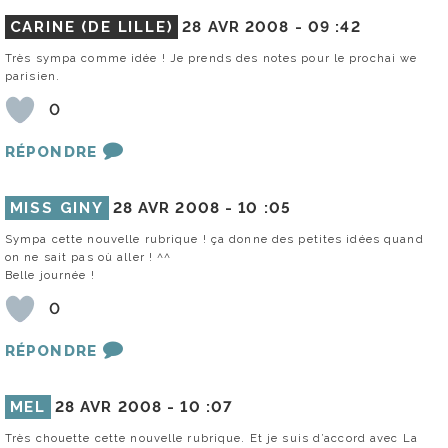
CARINE (DE LILLE)
28 AVR 2008 -
09 :42
Très sympa comme idée ! Je prends des notes pour le prochai we
parisien.
0
RÉPONDRE
MISS GINY
28 AVR 2008 -
10 :05
Sympa cette nouvelle rubrique ! ça donne des petites idées quand
on ne sait pas où aller ! ^^
Belle journée !
0
RÉPONDRE
MEL
28 AVR 2008 -
10 :07
Très chouette cette nouvelle rubrique. Et je suis d’accord avec La