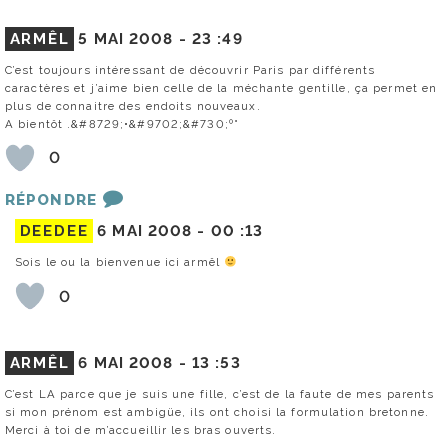
ARMÊL
5 MAI 2008 -
23 :49
C’est toujours intéressant de découvrir Paris par différents
caractères et j’aime bien celle de la méchante gentille, ça permet en
plus de connaitre des endoits nouveaux.
A bientôt .&#8729;•&#9702;&#730;º°
0
RÉPONDRE
DEEDEE
6 MAI 2008 -
00 :13
Sois le ou la bienvenue ici armêl
0
ARMÊL
6 MAI 2008 -
13 :53
C’est LA parce que je suis une fille, c’est de la faute de mes parents
si mon prénom est ambigüe, ils ont choisi la formulation bretonne.
Merci à toi de m’accueillir les bras ouverts.