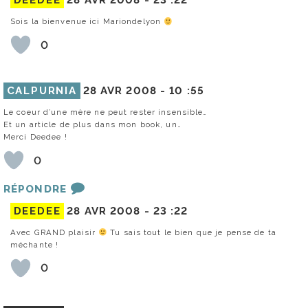
DEEDEE
28 AVR 2008 -
23 :22
Sois la bienvenue ici Mariondelyon
0
CALPURNIA
28 AVR 2008 -
10 :55
Le coeur d’une mère ne peut rester insensible…
Et un article de plus dans mon book, un…
Merci Deedee !
0
RÉPONDRE
DEEDEE
28 AVR 2008 -
23 :22
Avec GRAND plaisir
Tu sais tout le bien que je pense de ta
méchante !
0