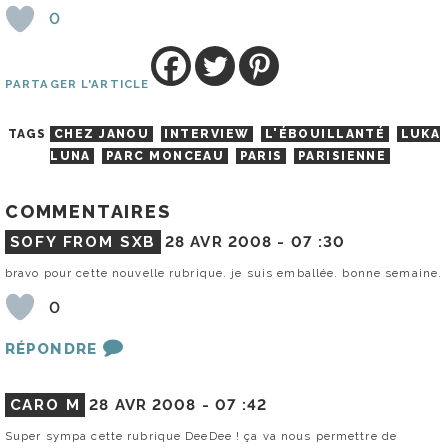
0
PARTAGER L'ARTICLE
TAGS
CHEZ JANOU
INTERVIEW
L'ÉBOUILLANTÉ
LUKA
LUNA
PARC MONCEAU
PARIS
PARISIENNE
COMMENTAIRES
SOFY FROM SXB
28 AVR 2008 -
07 :30
bravo pour cette nouvelle rubrique. je suis emballée. bonne semaine.
0
RÉPONDRE
CARO M
28 AVR 2008 -
07 :42
Super sympa cette rubrique DeeDee ! ça va nous permettre de