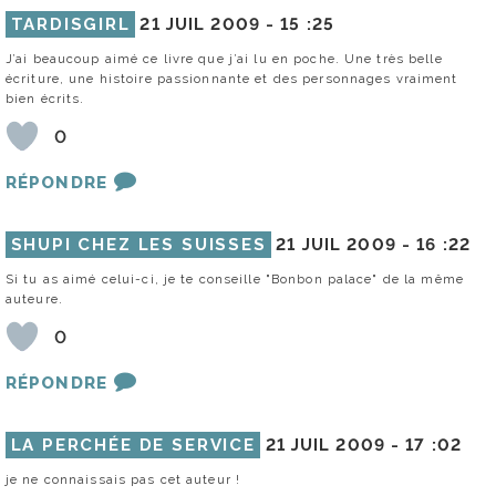
TARDISGIRL
21 JUIL 2009 -
15 :25
J’ai beaucoup aimé ce livre que j’ai lu en poche. Une très belle
écriture, une histoire passionnante et des personnages vraiment
bien écrits.
0
RÉPONDRE
SHUPI CHEZ LES SUISSES
21 JUIL 2009 -
16 :22
Si tu as aimé celui-ci, je te conseille "Bonbon palace" de la même
auteure.
0
RÉPONDRE
LA PERCHÉE DE SERVICE
21 JUIL 2009 -
17 :02
je ne connaissais pas cet auteur !