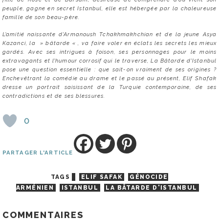
peuple, gagne en secret Istanbul, elle est hébergée par la chaleureuse
famille de son beau-père.
L’amitié naissante d’Armanoush Tchakhmakhchian et de la jeune Asya
Kazanci, la » bâtarde « , va faire voler en éclats les secrets les mieux
gardés. Avec ses intrigues à foison, ses personnages pour le moins
extravagants et l’humour corrosif qui le traverse, La Bâtarde d’Istanbul
pose une question essentielle : que sait-on vraiment de ses origines ?
Enchevêtrant la comédie au drame et le passé au présent, Elif Shafak
dresse un portrait saisissant de la Turquie contemporaine, de ses
contradictions et de ses blessures.
0
PARTAGER L'ARTICLE
TAGS
ELIF SAFAK
GÉNOCIDE
ARMÉNIEN
ISTANBUL
LA BÂTARDE D'ISTANBUL
COMMENTAIRES