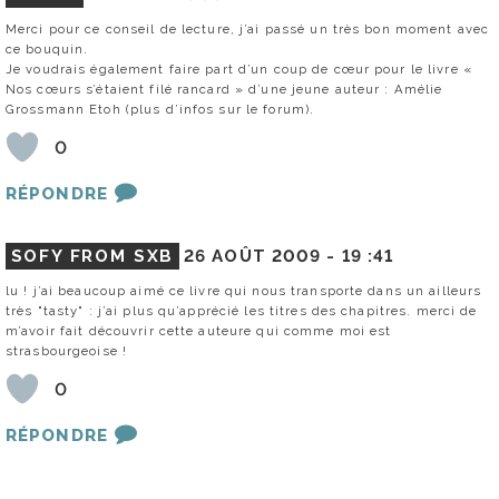
Merci pour ce conseil de lecture, j’ai passé un très bon moment avec
ce bouquin.
Je voudrais également faire part d’un coup de cœur pour le livre «
Nos cœurs s’étaient filé rancard » d’une jeune auteur : Amélie
Grossmann Etoh (plus d’infos sur le forum).
0
RÉPONDRE
SOFY FROM SXB
26 AOÛT 2009 -
19 :41
lu ! j’ai beaucoup aimé ce livre qui nous transporte dans un ailleurs
très "tasty" : j’ai plus qu’apprécié les titres des chapitres. merci de
m’avoir fait découvrir cette auteure qui comme moi est
strasbourgeoise !
0
RÉPONDRE