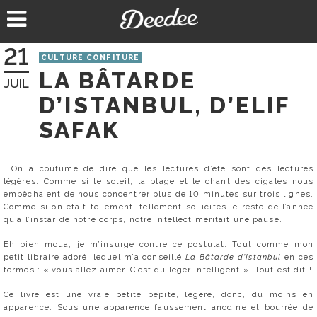
Aller
au
contenu
21
CULTURE CONFITURE
LA BÂTARDE
JUIL
D’ISTANBUL, D’ELIF
SAFAK
On a coutume de dire que les lectures d’été sont des lectures
légères. Comme si le soleil, la plage et le chant des cigales nous
empêchaient de nous concentrer plus de 10 minutes sur trois lignes.
Comme si on était tellement, tellement sollicités le reste de l’année
qu’à l’instar de notre corps, notre intellect méritait une pause.
Eh bien moua, je m’insurge contre ce postulat. Tout comme mon
petit libraire adoré, lequel m’a conseillé
La Bâtarde d’Istanbul
en ces
termes : « vous allez aimer. C’est du léger intelligent ». Tout est dit !
Ce livre est une vraie petite pépite, légère, donc, du moins en
apparence. Sous une apparence faussement anodine et bourrée de