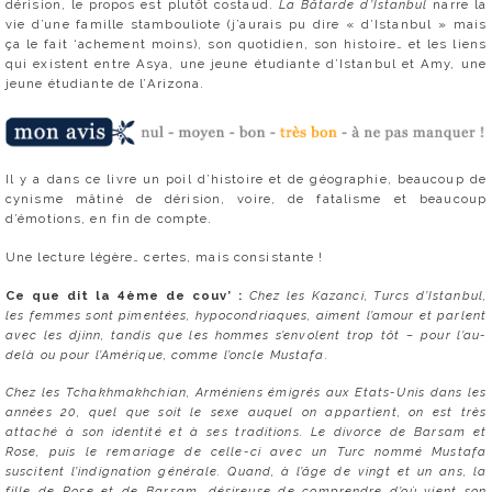
dérision, le propos est plutôt costaud.
La Bâtarde d’Istanbul
narre la
vie d’une famille stambouliote (j’aurais pu dire « d’Istanbul » mais
ça le fait ‘achement moins), son quotidien, son histoire… et les liens
qui existent entre Asya, une jeune étudiante d’Istanbul et Amy, une
jeune étudiante de l’Arizona.
Il y a dans ce livre un poil d’histoire et de géographie, beaucoup de
cynisme mâtiné de dérision, voire, de fatalisme et beaucoup
d’émotions, en fin de compte.
Une lecture légère… certes, mais consistante !
Ce que dit la 4ème de couv’ :
Chez les Kazanci, Turcs d’Istanbul,
les femmes sont pimentées, hypocondriaques, aiment l’amour et parlent
avec les djinn, tandis que les hommes s’envolent trop tôt – pour l’au-
delà ou pour l’Amérique, comme l’oncle Mustafa.
Chez les Tchakhmakhchian, Arméniens émigrés aux Etats-Unis dans les
années 20, quel que soit le sexe auquel on appartient, on est très
attaché à son identité et à ses traditions. Le divorce de Barsam et
Rose, puis le remariage de celle-ci avec un Turc nommé Mustafa
suscitent l’indignation générale. Quand, à l’âge de vingt et un ans, la
fille de Rose et de Barsam, désireuse de comprendre d’où vient son