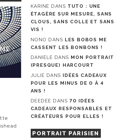
KARINE
DANS
TUTO : UNE
ÉTAGÈRE SUR MESURE, SANS
CLOUS, SANS COLLE ET SANS
VIS !
NONO
DANS
LES BOBOS ME
CASSENT LES BONBONS !
ME :
DANIELE
DANS
MON PORTRAIT
(PRESQUE) HARCOURT
JULIE
DANS
IDÉES CADEAUX
POUR LES MINUS DE 0 À 4
ANS !
DEEDEE
DANS
70 IDÉES
CADEAUX RESPONSABLES ET
CRÉATEURS POUR ELLES !
ette
tishead
PORTRAIT PARISIEN