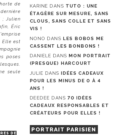
ohorte de
KARINE
DANS
TUTO : UNE
 dernière
ÉTAGÈRE SUR MESURE, SANS
; Julien
CLOUS, SANS COLLE ET SANS
fin, Éric
VIS !
l’emprise
NONO
DANS
LES BOBOS ME
 Elle est
CASSENT LES BONBONS !
ompagnie
DANIELE
DANS
MON PORTRAIT
es poses
(PRESQUE) HARCOURT
lesques.
ne seule
JULIE
DANS
IDÉES CADEAUX
POUR LES MINUS DE 0 À 4
ANS !
DEEDEE
DANS
70 IDÉES
CADEAUX RESPONSABLES ET
CRÉATEURS POUR ELLES !
PORTRAIT PARISIEN
RES DE