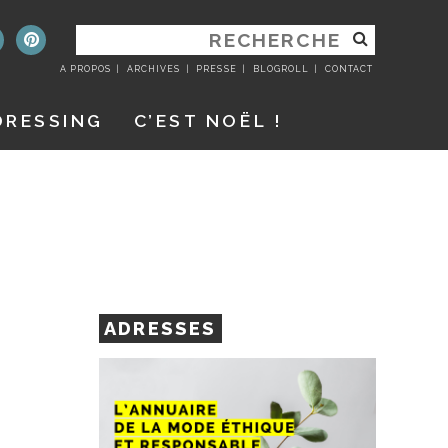
RECHERCHER
:
A PROPOS
ARCHIVES
PRESSE
BLOGROLL
CONTACT
DRESSING
C’EST NOËL !
ADRESSES
E