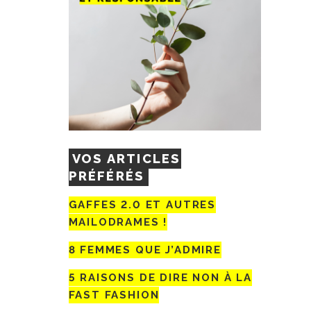
VOS ARTICLES
PRÉFÉRÉS
GAFFES 2.0 ET AUTRES
MAILODRAMES !
8 FEMMES QUE J’ADMIRE
5 RAISONS DE DIRE NON À LA
FAST FASHION