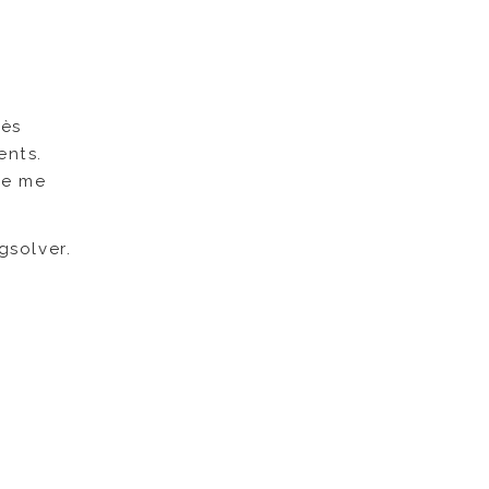
rès
ents.
 ne me
gsolver.