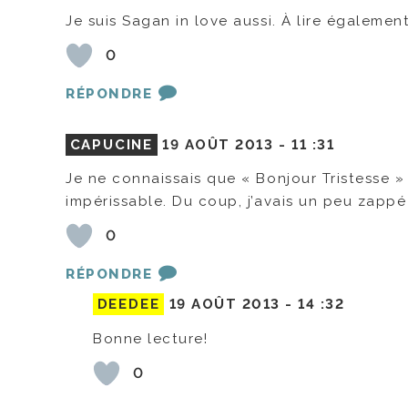
Je suis Sagan in love aussi. À lire égalemen
0
RÉPONDRE
CAPUCINE
19 AOÛT 2013 -
11 :31
Je ne connaissais que « Bonjour Tristesse »
impérissable. Du coup, j’avais un peu zappé c
0
RÉPONDRE
DEEDEE
19 AOÛT 2013 -
14 :32
Bonne lecture!
0