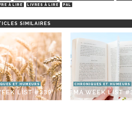
VRE À LIRE
LIVRES À LIRE
PAL
ICLES SIMILAIRES
QUES ET HUMEURS
CHRONIQUES ET HUMEURS
EEK LIST #339
MA WEEK LIST #