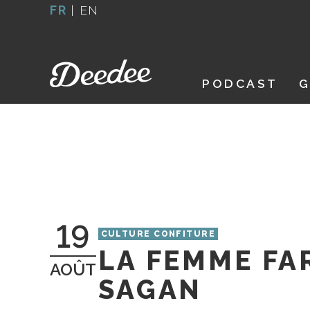
Aller
FR
|
EN
au
contenu
PODCAST
G
19
CULTURE CONFITURE
LA FEMME FA
AOÛT
SAGAN