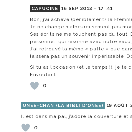
CAPUCINE
16 SEP 2013 -
17 :41
Bon, j’ai achevé (péniblement) la Ffemm
Je ne change malheureusement pas mon 
Ses écrits ne me touchent pas du tout. 
personnel, qui résonne avec notre vécu,
J’ai retrouvé la même « patte » que dans
laissera pas un souvenir impérissable. 
Si tu as l’occasion (et le temps !), je t
Envoutant !
0
ONEE-CHAN (LA BIBLI D’ONEE)
19 AOÛT 
Il est dans ma pal, j’adore la couverture et
0