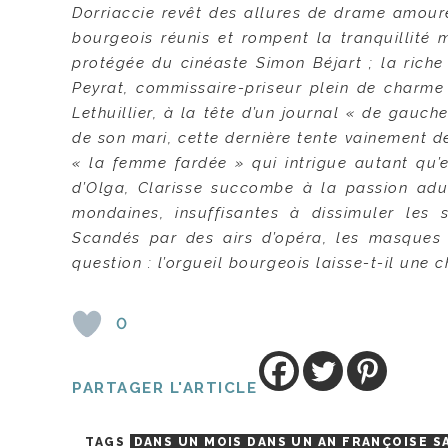
Dorriaccie revêt des allures de drame amoure
bourgeois réunis et rompent la tranquillité 
protégée du cinéaste Simon Béjart ; la ric
Peyrat, commissaire-priseur plein de charme 
Lethuillier, à la tête d’un journal « de gauc
de son mari, cette dernière tente vainement de
« la femme fardée » qui intrigue autant qu’
d’Olga, Clarisse succombe à la passion adu
mondaines, insuffisantes à dissimuler les 
Scandés par des airs d’opéra, les masques 
question : l’orgueil bourgeois laisse-t-il une 
0
PARTAGER L'ARTICLE
TAGS
DANS UN MOIS DANS UN AN FRANÇOISE S