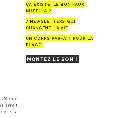
ÇA EXISTE, LE BON FAUX
NUTELLA ?
7 NEWSLETTERS QUI
CHANGENT LA VIE
UN CORPS PARFAIT POUR LA
PLAGE…
MONTEZ LE SON !
rdée
de
s serait
livre, la