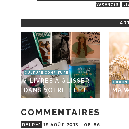
VACANCES
LI
ART
CULTURE CONFITURE
7 LIVRES À GLISSER
CHRONI
DANS VOTRE ÉTÉ !
MA W
COMMENTAIRES
DELPH’
19 AOÛT 2013 -
08 :56