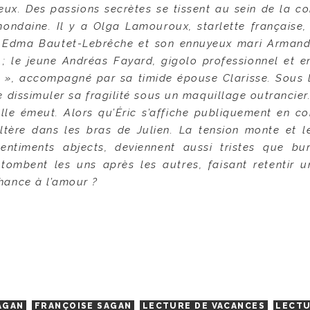
ux. Des passions secrètes se tissent au sein de la c
mondaine. Il y a Olga Lamouroux, starlette française,
he Edma Bautet-Lebrêche et son ennuyeux mari Armand 
; le jeune Andréas Fayard, gigolo professionnel et en
he », accompagné par sa timide épouse Clarisse. Sous 
 dissimuler sa fragilité sous un maquillage outrancier.
elle émeut. Alors qu’Éric s’affiche publiquement en c
ltère dans les bras de Julien. La tension monte et l
sentiments abjects, deviennent aussi tristes que bur
tombent les uns après les autres, faisant retentir u
chance à l’amour ?
AGAN
FRANÇOISE SAGAN
LECTURE DE VACANCES
LECTU