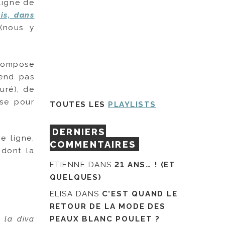
ligne de
is, dans
 (nous y
 compose
rend pas
uré), de
use pour
TOUTES LES
PLAYLISTS
DERNIERS
e ligne.
COMMENTAIRES
 dont la
ETIENNE
DANS
21 ANS… ! (ET
QUELQUES)
ELISA
DANS
C’EST QUAND LE
RETOUR DE LA MODE DES
PEAUX BLANC POULET ?
 la diva