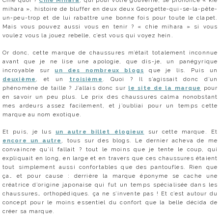
Chie quoi ?
Chie Mihara
, qui pour votre gouverne, se prononce « kié
mihara », histoire de bluffer en deux deux Georgette-qui-se-la-pête-
un-peu-trop et de lui rabattre une bonne fois pour toute le clapet.
Mais vous pouvez aussi vous en tenir ? « chie mihara » si vous
voulez vous la jouez rebelle, c’est vous qui voyez hein.
Or donc, cette marque de chaussures m’était totalement inconnue
avant que je ne lise une apologie, que dis-je, un panégyrique
incroyable sur
un des nombreux blogs
que je lis. Puis un
deuxième
, et un
troisième
. Quoi ? Il s’agissait donc d’un
phénomène de taille ? J’allais donc sur
le site de la marque
pour
en savoir un peu plus. Le prix des chaussures calma nonobstant
mes ardeurs assez facilement, et j’oubliai pour un temps cette
marque au nom exotique.
Et puis, je lus
un autre billet élogieux
sur cette marque. Et
encore un autre
, tous sur des blogs. Le dernier acheva de me
convaincre qu’il fallait ? tout le moins que je tente le coup, qui
expliquait en long, en large et en travers que ces chaussures étaient
tout simplement aussi confortables que des pantoufles. Rien que
ça… et pour cause : derrière la marque éponyme se cache une
créatrice d’origine japonaise qui fut un temps spécialisée dans les
chaussures… orthopédiques. ça ne s’invente pas ! Et c’est autour du
concept pour le moins essentiel du confort que la belle décida de
créer sa marque.