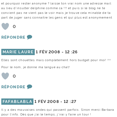
et pourquoi rester anonyme ? laisse ton vrai nom une adresse mail
au lieu d’insulter delphine comme ca !!! et puis si le blog ne te
convient pas ne vient pas le voir mais je trouve cela minable de ta
part de juger sans connaitre les gens et qui plus est anonymement
0
RÉPONDRE
MARIE LAURE
1 FÉV 2008 -
12 :26
Elles sont chouettes mais completement hors budget pour moi! ^^
Pour le nom, je donne ma langue au chat!
0
RÉPONDRE
FAFABLABLA
1 FÉV 2008 -
12 :27
Il y a des mauvaises ondes qui passent parfois. Sinon merci Barbara
pour l’info. Dès que j’ai le temps, j’irai y faire un tour !