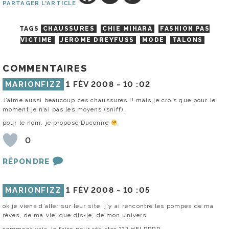
PARTAGER L'ARTICLE
TAGS
CHAUSSURES
CHIE MIHARA
FASHION PAS
VICTIME
JEROME DREYFUSS
MODE
TALONS
COMMENTAIRES
MARIONFIZZ
1 FÉV 2008 -
10 :02
J’aime aussi beaucoup ces chaussures !! mais je crois que pour le
moment je n’ai pas les moyens (sniff).
pour le nom, je propose Duconne
0
RÉPONDRE
MARIONFIZZ
1 FÉV 2008 -
10 :05
ok je viens d’aller sur leur site, j’y ai rencontré les pompes de ma
rêves, de ma vie, que dis-je, de mon univers.