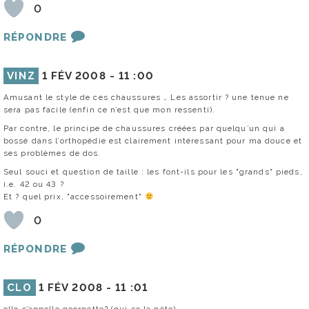
0
RÉPONDRE
VINZ
1 FÉV 2008 -
11 :00
Amusant le style de ces chaussures … Les assortir ? une tenue ne
sera pas facile (enfin ce n’est que mon ressenti).
Par contre, le principe de chaussures créées par quelqu’un qui a
bossé dans l’orthopédie est clairement intéressant pour ma douce et
ses problèmes de dos.
Seul souci et question de taille : les font-ils pour les "grands" pieds,
i.e. 42 ou 43 ?
Et ? quel prix, "accessoirement"
0
RÉPONDRE
CLO
1 FÉV 2008 -
11 :01