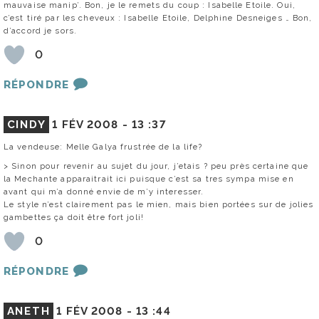
mauvaise manip’. Bon, je le remets du coup : Isabelle Etoile. Oui,
c’est tiré par les cheveux : Isabelle Etoile, Delphine Desneiges … Bon,
d’accord je sors.
0
RÉPONDRE
CINDY
1 FÉV 2008 -
13 :37
La vendeuse: Melle Galya frustrée de la life?
> Sinon pour revenir au sujet du jour, j’etais ? peu près certaine que
la Mechante apparaitrait ici puisque c’est sa tres sympa mise en
avant qui m’a donné envie de m’y interesser.
Le style n’est clairement pas le mien, mais bien portées sur de jolies
gambettes ça doit être fort joli!
0
RÉPONDRE
ANETH
1 FÉV 2008 -
13 :44