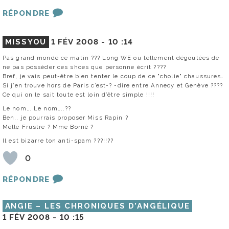
RÉPONDRE
MISSYOU
1 FÉV 2008 -
10 :14
Pas grand monde ce matin ??? Long WE ou tellement dégoutées de
ne pas posséder ces shoes que personne écrit ????
Bref, je vais peut-être bien tenter le coup de ce "cholie" chaussures…
Si j’en trouve hors de Paris c’est-? -dire entre Annecy et Genève ????
Ce qui on le sait toute est loin d’être simple !!!!
Le nom…. Le nom…..??
Ben.. je pourrais proposer Miss Rapin ?
Melle Frustre ? Mme Borné ?
Il est bizarre ton anti-spam ???!!??
0
RÉPONDRE
ANGIE – LES CHRONIQUES D’ANGÉLIQUE
1 FÉV 2008 -
10 :15