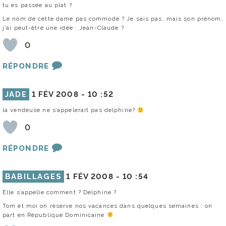
tu es passée au plat ?
Le nom de cette dame pas commode ? Je sais pas, mais son prénom,
j’ai peut-être une idée : Jean-Claude ?
0
RÉPONDRE
JADE
1 FÉV 2008 -
10 :52
la vendeuse ne s’appelerait pas delphine?
0
RÉPONDRE
BABILLAGES
1 FÉV 2008 -
10 :54
Elle s’appelle comment ? Delphine ?
Tom et moi on reserve nos vacances dans quelques semaines : on
part en République Dominicaine