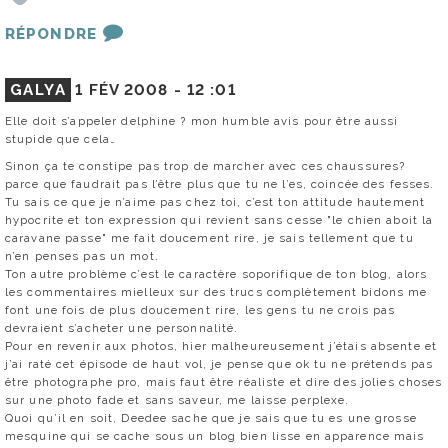
RÉPONDRE
GALYA
1 FÉV 2008 -
12 :01
Elle doit s’appeler delphine ? mon humble avis pour être aussi
stupide que cela…
Sinon ça te constipe pas trop de marcher avec ces chaussures?
parce que faudrait pas l’être plus que tu ne l’es, coincée des fesses.
Tu sais ce que je n’aime pas chez toi, c’est ton attitude hautement
hypocrite et ton expression qui revient sans cesse "le chien aboit la
caravane passe" me fait doucement rire, je sais tellement que tu
n’en penses pas un mot.
Ton autre problème c’est le caractère soporifique de ton blog, alors
les commentaires mielleux sur des trucs complètement bidons me
font une fois de plus doucement rire, les gens tu ne crois pas
devraient s’acheter une personnalité.
Pour en revenir aux photos, hier malheureusement j’étais absente et
j’ai raté cet épisode de haut vol, je pense que ok tu ne prétends pas
être photographe pro, mais faut être réaliste et dire des jolies choses
sur une photo fade et sans saveur, me laisse perplexe.
Quoi qu’il en soit, Deedee sache que je sais que tu es une grosse
mesquine qui se cache sous un blog bien lisse en apparence mais