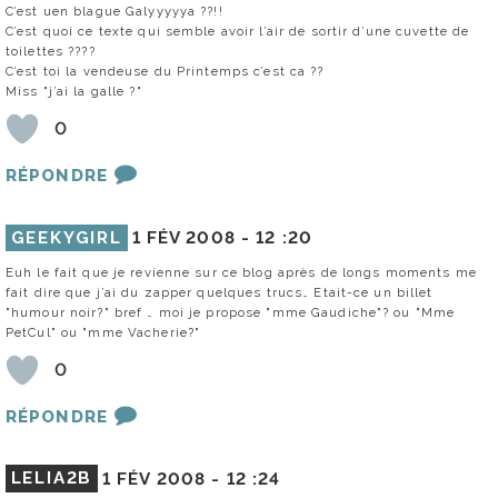
C’est uen blague Galyyyyya ??!!
C’est quoi ce texte qui semble avoir l’air de sortir d’une cuvette de
toilettes ????
C’est toi la vendeuse du Printemps c’est ca ??
Miss "j’ai la galle ?"
0
RÉPONDRE
GEEKYGIRL
1 FÉV 2008 -
12 :20
Euh le fait que je revienne sur ce blog après de longs moments me
fait dire que j’ai du zapper quelques trucs… Etait-ce un billet
"humour noir?" bref … moi je propose "mme Gaudiche"? ou "Mme
PetCul" ou "mme Vacherie?"
0
RÉPONDRE
LELIA2B
1 FÉV 2008 -
12 :24