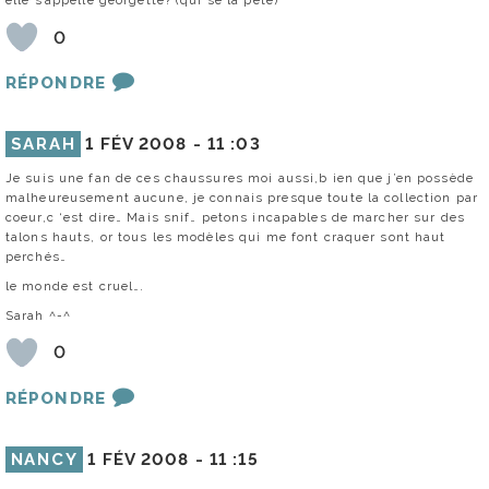
elle s’appelle georgette? (qui se la pète)
0
RÉPONDRE
SARAH
1 FÉV 2008 -
11 :03
Je suis une fan de ces chaussures moi aussi,b ien que j’en possède
malheureusement aucune, je connais presque toute la collection par
coeur,c ‘est dire… Mais snif… petons incapables de marcher sur des
talons hauts, or tous les modèles qui me font craquer sont haut
perchés…
le monde est cruel….
Sarah ^-^
0
RÉPONDRE
NANCY
1 FÉV 2008 -
11 :15