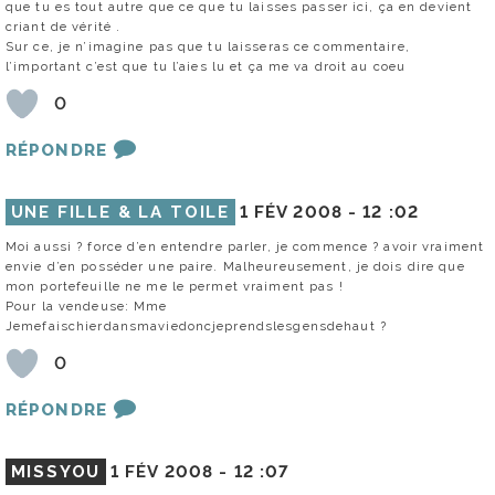
que tu es tout autre que ce que tu laisses passer ici, ça en devient
criant de vérité .
Sur ce, je n’imagine pas que tu laisseras ce commentaire,
l’important c’est que tu l’aies lu et ça me va droit au coeu
0
RÉPONDRE
UNE FILLE & LA TOILE
1 FÉV 2008 -
12 :02
Moi aussi ? force d’en entendre parler, je commence ? avoir vraiment
envie d’en posséder une paire. Malheureusement, je dois dire que
mon portefeuille ne me le permet vraiment pas !
Pour la vendeuse: Mme
Jemefaischierdansmaviedoncjeprendslesgensdehaut ?
0
RÉPONDRE
MISSYOU
1 FÉV 2008 -
12 :07