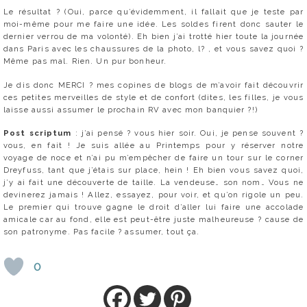
Le résultat ? (Oui, parce qu’évidemment, il fallait que je teste par
moi-même pour me faire une idée. Les soldes firent donc sauter le
dernier verrou de ma volonté). Eh bien j’ai trotté hier toute la journée
dans Paris avec les chaussures de la photo, l? , et vous savez quoi ?
Même pas mal. Rien. Un pur bonheur.
Je dis donc MERCI ? mes copines de blogs de m’avoir fait découvrir
ces petites merveilles de style et de confort (dites, les filles, je vous
laisse aussi assumer le prochain RV avec mon banquier ?!)
Post scriptum
: j’ai pensé ? vous hier soir. Oui, je pense souvent ?
vous, en fait ! Je suis allée au Printemps pour y réserver notre
voyage de noce et n’ai pu m’empêcher de faire un tour sur le corner
Dreyfuss, tant que j’étais sur place, hein ! Eh bien vous savez quoi,
j’y ai fait une découverte de taille. La vendeuse… son nom… Vous ne
devinerez jamais ! Allez, essayez, pour voir, et qu’on rigole un peu.
Le premier qui trouve gagne le droit d’aller lui faire une accolade
amicale car au fond, elle est peut-être juste malheureuse ? cause de
son patronyme. Pas facile ? assumer, tout ça.
0