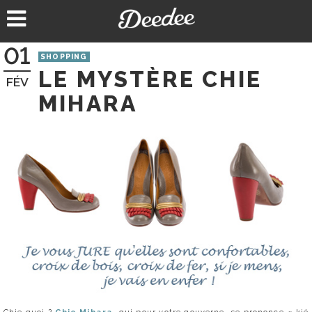
Aller
au
contenu
01
SHOPPING
LE MYSTÈRE CHIE
FÉV
MIHARA