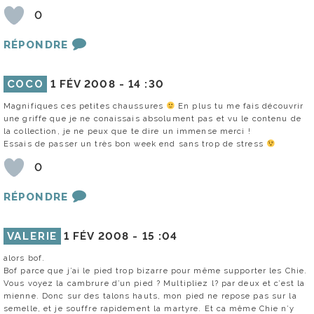
0
RÉPONDRE
COCO
1 FÉV 2008 -
14 :30
Magnifiques ces petites chaussures
En plus tu me fais découvrir
une griffe que je ne conaissais absolument pas et vu le contenu de
la collection, je ne peux que te dire un immense merci !
Essais de passer un très bon week end sans trop de stress
0
RÉPONDRE
VALERIE
1 FÉV 2008 -
15 :04
alors bof.
Bof parce que j’ai le pied trop bizarre pour même supporter les Chie.
Vous voyez la cambrure d’un pied ? Multipliez l? par deux et c’est la
mienne. Donc sur des talons hauts, mon pied ne repose pas sur la
semelle, et je souffre rapidement la martyre. Et ca même Chie n’y