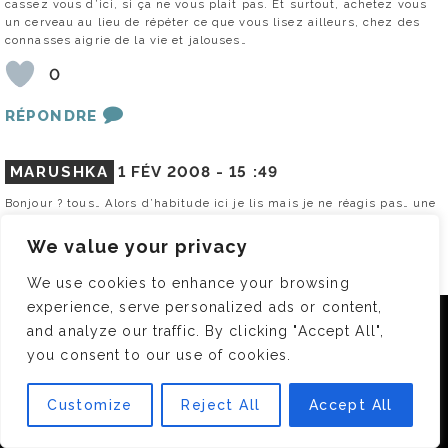
cassez vous d’ici, si ça ne vous plait pas. Et surtout, achetez vous
un cerveau au lieu de répéter ce que vous lisez ailleurs, chez des
connasses aigrie de la vie et jalouses…
0
RÉPONDRE
MARUSHKA
1 FÉV 2008 -
15 :49
Bonjour ? tous… Alors d’habitude ici je lis mais je ne réagis pas… une
petite première donc… Pour en revenir au sujet initial: ces
chaussures sont vraiment super confortables, effectivement (j’ai 4
We value your privacy
paires et une 5ème qui arrive bientôt), même avec 8 cm de talon.
Même que c’est vrai. Et pour la prononciation: c’est "tchié", c? d
We use cookies to enhance your browsing
"Chie" prononcé ? l’espagnole, et l’info me vient directement du
experience, serve personalized ads or content,
commercial qui s’occupe des commandes en ligne sur leur site, que
Nous utilisons des cookies pour vous garantir la meilleure
j’ai eu au téléphone hier et ? qui j’avais posé la question puisque
and analyze our traffic. By clicking "Accept All",
expérience sur notre site. Si vous continuez à utiliser ce
personne ne semble d’accord…
you consent to our use of cookies.
dernier, nous considérerons que vous acceptez l'utilisation des
0
cookies.
Customize
Reject All
Accept All
OK
RÉPONDRE