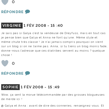
0
RÉPONDRE
VIRGINIE
1 FÉV 2008 -
15 :40
Je sais pas si Galya c’est la vendeuse de Dreyfuss, mais en tout cas
je pense bien que Galya et Anna ne font qu’une. Même style et
même chute très classe ! Je n’ai jamais compris pourquoi on vient
sur un blog si on ne l’aime pas. Anna, si tu tiens un blog moins fade,
donne-nous l’adresse que ces diatribes servent au moins ? quelque
chose !
0
RÉPONDRE
SOPHIE
1 FÉV 2008 -
15 :49
Wow, ça sent la morue télécommandée par des grosses blogueuses
de merde ici !
@ Galya et Anna : avant de dire des conneries, renseignez vous. Et