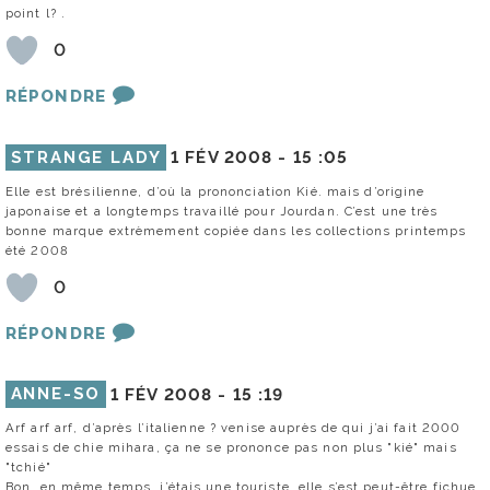
point l? .
0
RÉPONDRE
STRANGE LADY
1 FÉV 2008 -
15 :05
Elle est brésilienne, d’où la prononciation Kié. mais d’origine
japonaise et a longtemps travaillé pour Jourdan. C’est une très
bonne marque extrèmement copiée dans les collections printemps
été 2008
0
RÉPONDRE
ANNE-SO
1 FÉV 2008 -
15 :19
Arf arf arf, d’après l’italienne ? venise auprès de qui j’ai fait 2000
essais de chie mihara, ça ne se prononce pas non plus "kié" mais
"tchié"
Bon, en même temps, j’étais une touriste, elle s’est peut-être fichue