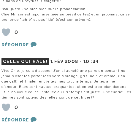
la nana de Dreyfuss: Georgette?
Bon, juste une précision sur la prononciation.
Chie Mihara est japonaise (née au brésil certes) et en japonais, ça se
prononce "tchié" et pas "kié" (c’est son prénom).
0
RÉPONDRE
CELLE QUI RÂLE!
1 FÉV 2008 -
10 :34
Vive Chie, je suis d’accord! J’en ai acheté une paire en pensant ne
jamais oser les porter (des vernis orange, gris, noir, et crème, rien
que ça!!), et finalement je les mes tout le temps! Je les aime
d’amour! Elles sont hautes, craquantes, et on est trop bien dedans.
Et la nouvelle collec installée au Printemps est juste… une tuerie! Les
tiennes sont splendides, elles sont de cet hiver??
0
RÉPONDRE