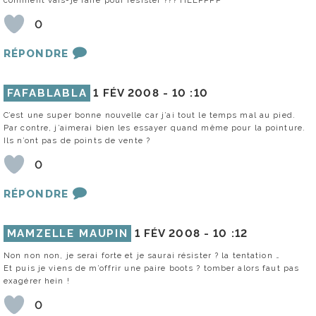
comment vais-je faire pour résister ??? HELPPPP
0
RÉPONDRE
FAFABLABLA
1 FÉV 2008 -
10 :10
C’est une super bonne nouvelle car j’ai tout le temps mal au pied.
Par contre, j’aimerai bien les essayer quand même pour la pointure.
Ils n’ont pas de points de vente ?
0
RÉPONDRE
MAMZELLE MAUPIN
1 FÉV 2008 -
10 :12
Non non non, je serai forte et je saurai résister ? la tentation …
Et puis je viens de m’offrir une paire boots ? tomber alors faut pas
exagérer hein !
0