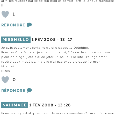
arrh les fautes ! partie de ton blog et parfait, pfff la langue française
!!
1
RÉPONDRE
MISSHELLO
1 FÉV 2008 -
13 :17
Je suis également certaine qu’elle s’appelle Delphine.
Pour les Chie Mihara, je suis comme toi, ? force de voir ce nom sur
plein de blogs, j’étais allée jeter un oeil sur le site. J’ai égalemnt
repéré deux modèles, mais je n’ai pas encore craqué (je m’en
félicite).
Bises.
0
RÉPONDRE
NAHIMAGE
1 FÉV 2008 -
13 :26
Pourquoi n’y a-t-il qu’un bout de mon commentaire? J’ai du faire une