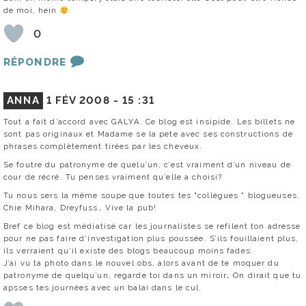
de moi, hein
0
RÉPONDRE
ANNA
1 FÉV 2008 -
15 :31
Tout a fait d’accord avec GALYA. Ce blog est insipide. Les billets ne
sont pas originaux et Madame se la pete avec ses constructions de
phrases complètement tirées par les cheveux.
Se foutre du patronyme de quelu’un, c’est vraiment d’un niveau de
cour de récré. Tu penses vraiment qu’elle a choisi?
Tu nous sers la même soupe que toutes tes "collègues " blogueuses.
Chie Mihara, Dreyfuss… Vive la pub!
Bref ce blog est médiatisé car les journalistes se refilent ton adresse
pour ne pas faire d’investigation plus poussée. S’ils fouillaient plus,
ils verraient qu’il existe des blogs beaucoup moins fades.
J’ai vu ta photo dans le nouvel obs, alors avant de te moquer du
patronyme de quelqu’un, regarde toi dans un miroir… On dirait que tu
apsses tes journées avec un balai dans le cul.