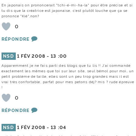
En japonais on prononcerait "tchi-é-mi-ha-la" pour être précise et si
tu dis que la créatrice est japonaise, c’est plutôt louche que ça se
prononce "Kié",non?
0
RÉPONDRE
NSD
1 FÉV 2008 -
13 :00
Apparemment je ne fais parti des blogs que tu lis !! J’ai commandé
exactement les mêmes que toi sur leur site, seul bémol pour moi, un
petit problème de taille, elles sont un peu trop grandes mais il est
vrai très confortable, parfat pour mes petons déj? mis ? rude épreuve
!
0
RÉPONDRE
NSD
1 FÉV 2008 -
13 :04