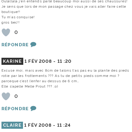
Oulallala j’en entends parlé beaucoup moi aussi de ses chaussures!
Je sens que lors de mon passage chez vous je vais aller faire cette
boutique!!
Tu m’as conquise!
gros bec!!
0
RÉPONDRE
KARINE
1 FÉV 2008 -
11 :20
Excuse moi, mais avec 8cm de talons t’as pas eu la plante des pieds
rotie par les frottements ??? As tu de petits pieds comme moi ?
parceque c’est l’enfer au dessus de 6 cm…
Elle s’apelle Melle Prout ??? ;o)
0
RÉPONDRE
CLAIRE
1 FÉV 2008 -
11 :24