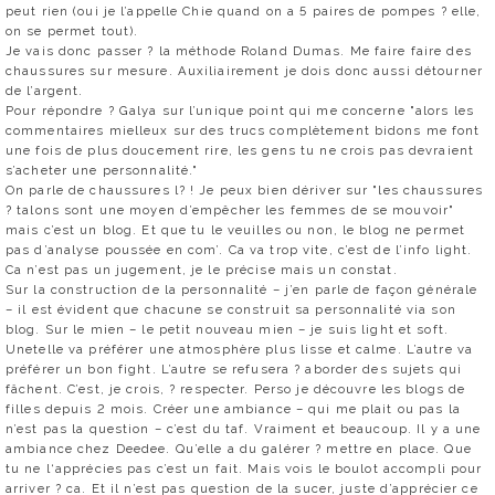
peut rien (oui je l’appelle Chie quand on a 5 paires de pompes ? elle,
on se permet tout).
Je vais donc passer ? la méthode Roland Dumas. Me faire faire des
chaussures sur mesure. Auxiliairement je dois donc aussi détourner
de l’argent.
Pour répondre ? Galya sur l’unique point qui me concerne "alors les
commentaires mielleux sur des trucs complètement bidons me font
une fois de plus doucement rire, les gens tu ne crois pas devraient
s’acheter une personnalité."
On parle de chaussures l? ! Je peux bien dériver sur "les chaussures
? talons sont une moyen d’empêcher les femmes de se mouvoir"
mais c’est un blog. Et que tu le veuilles ou non, le blog ne permet
pas d’analyse poussée en com’. Ca va trop vite, c’est de l’info light.
Ca n’est pas un jugement, je le précise mais un constat.
Sur la construction de la personnalité – j’en parle de façon générale
– il est évident que chacune se construit sa personnalité via son
blog. Sur le mien – le petit nouveau mien – je suis light et soft.
Unetelle va préférer une atmosphère plus lisse et calme. L’autre va
préférer un bon fight. L’autre se refusera ? aborder des sujets qui
fâchent. C’est, je crois, ? respecter. Perso je découvre les blogs de
filles depuis 2 mois. Créer une ambiance – qui me plait ou pas la
n’est pas la question – c’est du taf. Vraiment et beaucoup. Il y a une
ambiance chez Deedee. Qu’elle a du galérer ? mettre en place. Que
tu ne l‘apprécies pas c’est un fait. Mais vois le boulot accompli pour
arriver ? ca. Et il n’est pas question de la sucer, juste d’apprécier ce