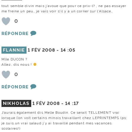
tout semble divin mais j’avoue que pour ce prix-l? , ne pas essayer
me freine un peu… je vais voir s’il y a un corner sur l’Alsace…
0
RÉPONDRE
FLANNIE
1 FÉV 2008 -
14 :05
Mlle DUCON ?
Allez, dis nous !
0
RÉPONDRE
NIKHOLAS
1 FÉV 2008 -
14 :17
J’aurais également dis Melle Boudin. Ce serait TELLEMENT vrai
lorsque l’on voit certains minois travaillant chez LEPRINTEMPS (ps:
je suis un vrai salaud j’y ai travaillé pendant mes vacances
scolaires!)