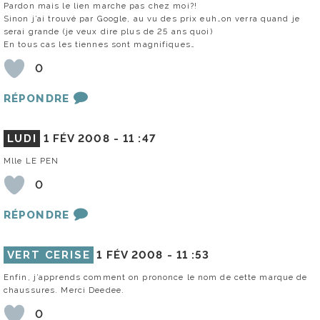
Pardon mais le lien marche pas chez moi?!
Sinon j’ai trouvé par Google, au vu des prix euh…on verra quand je
serai grande (je veux dire plus de 25 ans quoi)
En tous cas les tiennes sont magnifiques…
0
RÉPONDRE
LUDI
1 FÉV 2008 -
11 :47
Mlle LE PEN
0
RÉPONDRE
VERT CERISE
1 FÉV 2008 -
11 :53
Enfin, j’apprends comment on prononce le nom de cette marque de
chaussures. Merci Deedee.
0