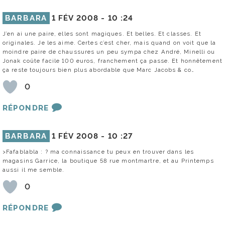
BARBARA
1 FÉV 2008 -
10 :24
J’en ai une paire, elles sont magiques. Et belles. Et classes. Et
originales. Je les aime. Certes c’est cher, mais quand on voit que la
moindre paire de chaussures un peu sympa chez André, Minelli ou
Jonak coûte facile 100 euros, franchement ça passe. Et honnêtement
ça reste toujours bien plus abordable que Marc Jacobs & co…
0
RÉPONDRE
BARBARA
1 FÉV 2008 -
10 :27
>Fafablabla : ? ma connaissance tu peux en trouver dans les
magasins Garrice, la boutique 58 rue montmartre, et au Printemps
aussi il me semble.
0
RÉPONDRE