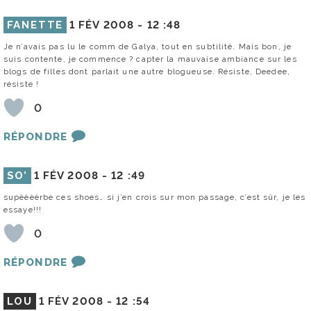
FANETTE
1 FÉV 2008 -
12 :48
Je n’avais pas lu le comm de Galya, tout en subtilité. Mais bon, je
suis contente, je commence ? capter la mauvaise ambiance sur les
blogs de filles dont parlait une autre blogueuse. Résiste, Deedee,
résiste !
0
RÉPONDRE
SO’
1 FÉV 2008 -
12 :49
supèèèèrbe ces shoes… si j’en crois sur mon passage, c’est sûr, je les
essaye!!!
0
RÉPONDRE
LOU
1 FÉV 2008 -
12 :54