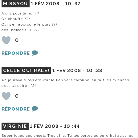
MISSYOU
1 FÉV 2008 -
10 :37
Alors pour le nom ?
On chauffe ???
Qui s’en approche le plus ???
des indices STP ???
0
RÉPONDRE
CELLE QUI RÂLE!
1 FÉV 2008 -
10 :38
Ah je n’avais pas été voir le lien vers caroline, en fait les miennes
c’est sa paire n°2!
0
RÉPONDRE
VIRGINIE
1 FÉV 2008 -
10 :44
Super jolies ces shoes. Très chic. Tu les portes aujourd’hui aussi ou