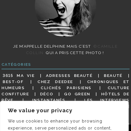
JE M’APPELLE DELPHINE MAIS C’EST
©CAMILLE
COLLIN
QUI A PRIS CETTE PHOTO !
CATÉGORIES
3615 MA VIE
ADRESSES BEAUTÉ
BEAUTÉ
BEST-OF
CHEZ DEEDEE
CHRONIQUES ET
HUMEURS
CLICHÉS PARISIENS
CULTURE
CONFITURE
DÉCO
GO GREEN
HÔTELS DE
RÊVE
INSTANTANÉS
LES INTERVIEWS
PARISIENNES
LIFESTYLE
LOOKS
MATERNITÉ
We value your privacy
MES ADRESSES
MODE
NON CLASSÉ
OLDIES
(BUT GOODIES)
PAR ICI LE MAGOT !
PARIS CITY-
We use cookies to enhance your browsing
GUIDE
PARIS EN PHOTOS
RESTAURANTS
experience, serve personalized ads or content,
REVUE DE PRESSE DÉTAILLÉE, SIOU PLAIT
SALONS