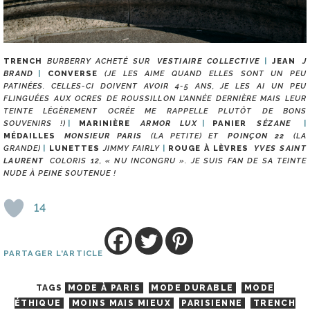
TRENCH
BURBERRY ACHETÉ SUR
VESTIAIRE COLLECTIVE
JEAN
J
BRAND
CONVERSE
(JE LES AIME QUAND ELLES SONT UN PEU
PATINÉES. CELLES-CI DOIVENT AVOIR 4-5 ANS, JE LES AI UN PEU
FLINGUÉES AUX OCRES DE ROUSSILLON L’ANNÉE DERNIÈRE MAIS LEUR
TEINTE LÉGÈREMENT OCRÉE ME RAPPELLE PLUTÔT DE BONS
SOUVENIRS !)
MARINIÈRE
ARMOR LUX
PANIER
SÉZANE
MÉDAILLES
MONSIEUR PARIS
(LA PETITE) ET
POINÇON 22
(LA
GRANDE)
LUNETTES
JIMMY FAIRLY
ROUGE À LÈVRES
YVES SAINT
LAURENT
COLORIS 12, « NU INCONGRU ». JE SUIS FAN DE SA TEINTE
NUDE À PEINE SOUTENUE !
14
PARTAGER L'ARTICLE
TAGS
MODE À PARIS
MODE DURABLE
MODE
ÉTHIQUE
MOINS MAIS MIEUX
PARISIENNE
TRENCH