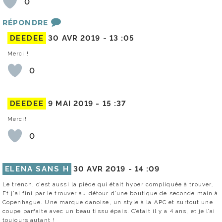
0
RÉPONDRE
DEEDEE
30 AVR 2019 -
13 :05
Merci !
0
DEEDEE
9 MAI 2019 -
15 :37
Merci!
0
ELENA SANS H
30 AVR 2019 -
14 :09
Le trench, c’est aussi la pièce qui était hyper compliquée à trouver…
Et j’ai fini par le trouver au détour d’une boutique de seconde main à
Copenhague. Une marque danoise, un style à la APC et surtout une
coupe parfaite avec un beau tissu épais. C’était il y a 4 ans, et je l’ai
toujours autant !