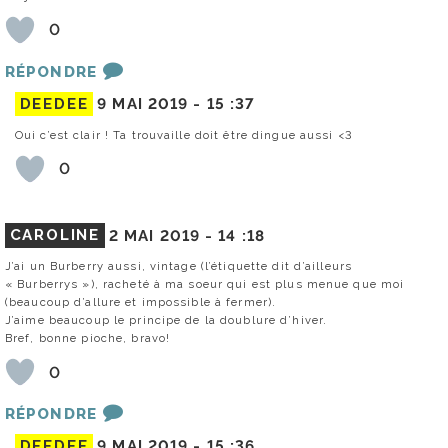
0
RÉPONDRE
DEEDEE
9 MAI 2019 -
15 :37
Oui c’est clair ! Ta trouvaille doit être dingue aussi <3
0
CAROLINE
2 MAI 2019 -
14 :18
J’ai un Burberry aussi, vintage (l’étiquette dit d’ailleurs
« Burberrys »), racheté à ma soeur qui est plus menue que moi
(beaucoup d’allure et impossible à fermer).
J’aime beaucoup le principe de la doublure d’hiver.
Bref, bonne pioche, bravo!
0
RÉPONDRE
DEEDEE
9 MAI 2019 -
15 :36