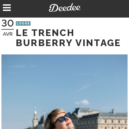
Aller
au
contenu
30
LOOKS
LE TRENCH
AVR
BURBERRY VINTAGE