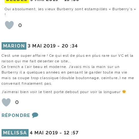
Oui absolument, les vieux Burberry sont estampillés « Burberry’s »
!
0
MARION
3 MAI 2019 -
20 :34
C’est une super affaire ! Ce qui est de plus en plus rare sur VC et la
raison qui me fait déserter ce site….
Ce trench a l’air beau et moderne. J’avais mis la main sur un
Burberry il a quelques années en pensant le garder toute ma vie
mais sa coupe trop classique (double boutonnage, ceinture…) ne me
convenait finalement pas.
J’aimerai bien voir le tient porté debout pour voir la longueur
0
RÉPONDRE
MELISSA
4 MAI 2019 -
12 :57