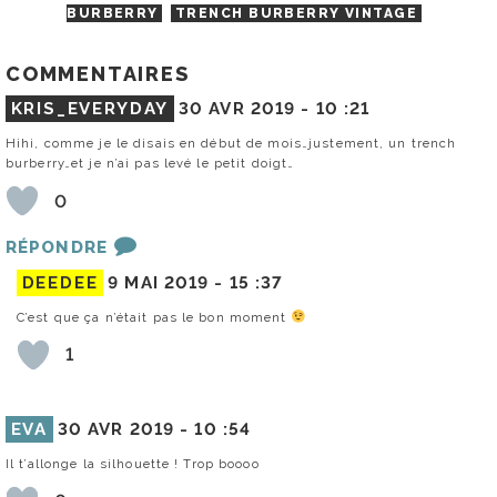
BURBERRY
TRENCH BURBERRY VINTAGE
COMMENTAIRES
KRIS_EVERYDAY
30 AVR 2019 -
10 :21
Hihi, comme je le disais en début de mois…justement, un trench
burberry…et je n’ai pas levé le petit doigt…
0
RÉPONDRE
DEEDEE
9 MAI 2019 -
15 :37
C’est que ça n’était pas le bon moment
1
EVA
30 AVR 2019 -
10 :54
Il t’allonge la silhouette ! Trop boooo