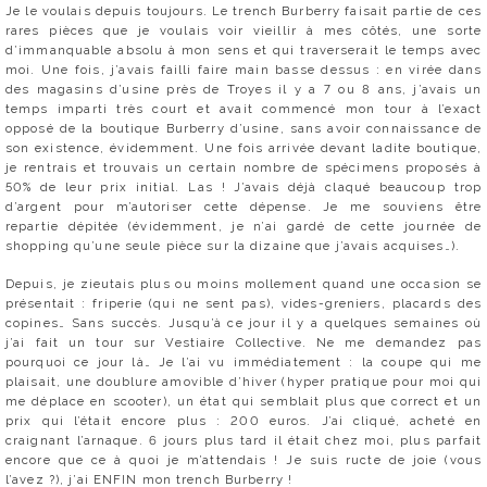
Je le voulais depuis toujours. Le trench Burberry faisait partie de ces
rares pièces que je voulais voir vieillir à mes côtés, une sorte
d’immanquable absolu à mon sens et qui traverserait le temps avec
moi. Une fois, j’avais failli faire main basse dessus : en virée dans
des magasins d’usine près de Troyes il y a 7 ou 8 ans, j’avais un
temps imparti très court et avait commencé mon tour à l’exact
opposé de la boutique Burberry d’usine, sans avoir connaissance de
son existence, évidemment. Une fois arrivée devant ladite boutique,
je rentrais et trouvais un certain nombre de spécimens proposés à
50% de leur prix initial. Las ! J’avais déjà claqué beaucoup trop
d’argent pour m’autoriser cette dépense. Je me souviens être
repartie dépitée (évidemment, je n’ai gardé de cette journée de
shopping qu’une seule pièce sur la dizaine que j’avais acquises…).
Depuis, je zieutais plus ou moins mollement quand une occasion se
présentait : friperie (qui ne sent pas), vides-greniers, placards des
copines… Sans succès. Jusqu’à ce jour il y a quelques semaines où
j’ai fait un tour sur Vestiaire Collective. Ne me demandez pas
pourquoi ce jour là… Je l’ai vu immédiatement : la coupe qui me
plaisait, une doublure amovible d’hiver (hyper pratique pour moi qui
me déplace en scooter), un état qui semblait plus que correct et un
prix qui l’était encore plus : 200 euros. J’ai cliqué, acheté en
craignant l’arnaque. 6 jours plus tard il était chez moi, plus parfait
encore que ce à quoi je m’attendais ! Je suis ructe de joie (vous
l’avez ?), j’ai ENFIN mon trench Burberry !