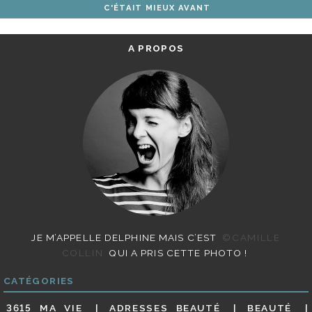
C'ÉTAIT MIEUX AVANT
ARTICLES
A PROPOS
JE M’APPELLE DELPHINE MAIS C’EST
©CAMILLE
COLLIN
QUI A PRIS CETTE PHOTO !
CATÉGORIES
3615 MA VIE
ADRESSES BEAUTÉ
BEAUTÉ