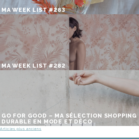
MA WEEK LIST #283
MA WEEK LIST #282
GO FOR GOOD – MA SÉLECTION SHOPPING
DURABLE EN MODE ET DÉCO
NAVIGATION
Articles plus anciens
DES