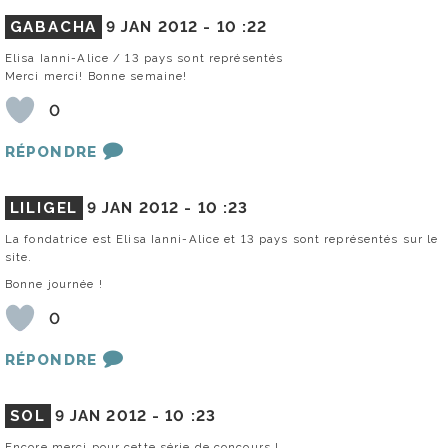
GABACHA
9 JAN 2012 -
10 :22
Elisa Ianni-Alice / 13 pays sont représentés
Merci merci! Bonne semaine!
0
RÉPONDRE
LILIGEL
9 JAN 2012 -
10 :23
La fondatrice est Elisa Ianni-Alice et 13 pays sont représentés sur le
site.
Bonne journée !
0
RÉPONDRE
SOL
9 JAN 2012 -
10 :23
Encore merci pour cette série de concours !