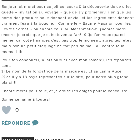
Bonjour! et merci pour ce joli concours & la découverte de ce site…
quelle « invitation au voyage » que de s’y promener…! rien que les
noms des produits nous donnent envie… et les ingrédients donnent
vraiment l’eau à la bouche..! Comme le « Baume Macaron pour les
Lèvres Sorbet » ou encore celui au Marshmallow… j’adore! merci
encore, je crois que je suis devenue fan! :)) (je t’en veux quand
même, car coté finances c’est pas trop le moment, après les fetes!
mais bon un petit craquage ne fait pas de mal… au contraire ici
meme! hihi
Pour ton concours (j’allais oublier avec mon roman!), les réponses
sont:
1) Le nom de la fondatrice de la marque est Elisa Lanni Alice
2) et il y a 13 pays représentés sur le site, pour notre plus grand
plaisir!!
Encore merci pour tout, et je croise les doigts pour le concours!
Bonne semaine à toutes!
0
RÉPONDRE