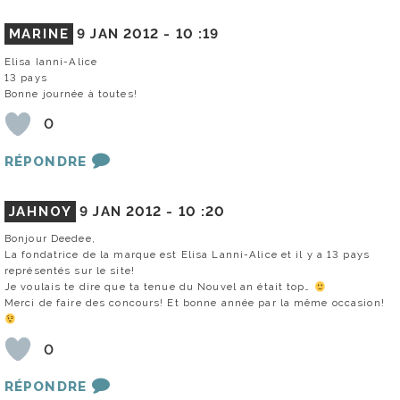
MARINE
9 JAN 2012 -
10 :19
Elisa Ianni-Alice
13 pays
Bonne journée à toutes!
0
RÉPONDRE
JAHNOY
9 JAN 2012 -
10 :20
Bonjour Deedee,
La fondatrice de la marque est Elisa Lanni-Alice et il y a 13 pays
représentés sur le site!
Je voulais te dire que ta tenue du Nouvel an était top…
Merci de faire des concours! Et bonne année par la même occasion!
0
RÉPONDRE