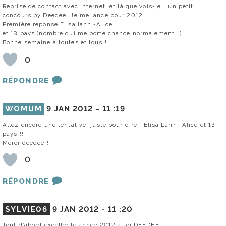
Reprise de contact avec internet, et là que vois-je … un petit
concours by Deedee. Je me lance pour 2012.
Première réponse Elisa Ianni-Alice
et 13 pays (nombre qui me porte chance normalement …)
Bonne semaine à toutes et tous !
0
RÉPONDRE
WOMUM
9 JAN 2012 -
11 :19
Allez encore une tentative, juste pour dire : Elisa Lanni-Alice et 13
pays !!
Merci deedee !
0
RÉPONDRE
SYLVIE06
9 JAN 2012 -
11 :20
Tout d’abord excellente année 2012 à toi DEEDEE !!