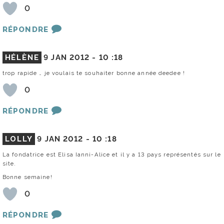
0
RÉPONDRE
HÉLÈNE
9 JAN 2012 -
10 :18
trop rapide … je voulais te souhaiter bonne année deedee !
0
RÉPONDRE
LOLLY
9 JAN 2012 -
10 :18
La fondatrice est Elisa Ianni-Alice et il y a 13 pays représentés sur le
site.
Bonne semaine!
0
RÉPONDRE