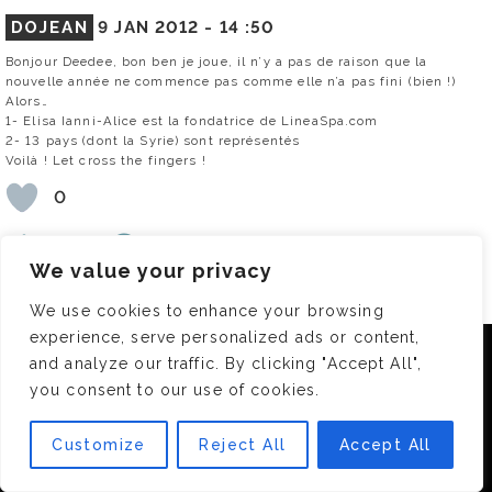
DOJEAN
9 JAN 2012 -
14 :50
Bonjour Deedee, bon ben je joue, il n’y a pas de raison que la
nouvelle année ne commence pas comme elle n’a pas fini (bien !)
Alors…
1- Elisa Ianni-Alice est la fondatrice de LineaSpa.com
2- 13 pays (dont la Syrie) sont représentés
Voilà ! Let cross the fingers !
0
RÉPONDRE
We value your privacy
CAPUCINE
9 JAN 2012 -
14 :58
We use cookies to enhance your browsing
experience, serve personalized ads or content,
Je joue moi aussi !
Nous utilisons des cookies pour vous garantir la meilleure
Les deux réponses c’est 1/ Elisa Ianni-Alice et 2/ 13 pays.
and analyze our traffic. By clicking "Accept All",
expérience sur notre site. Si vous continuez à utiliser ce
Bonne journée à toutes (tous ?)
you consent to our use of cookies.
dernier, nous considérerons que vous acceptez l'utilisation des
cookies.
0
Customize
Reject All
Accept All
OK
RÉPONDRE