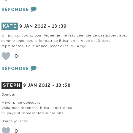
RÉPONDRE
KATE
9 JAN 2012 -
13 :39
Un joli concours, pour lequel je me fais une joie de participer… avec
comme réponses la fondatrice Elisa Ianni-Alice et 13 pays
représentés. Belle année Deedee (et RIP Amy).
0
RÉPONDRE
STEPH
9 JAN 2012 -
13 :58
Bonjour,
Merci pr ce concours
Voilà mes réponses: Elisa Lanni-Alice
13 pays st représentés sur le site
Bonne journée
0