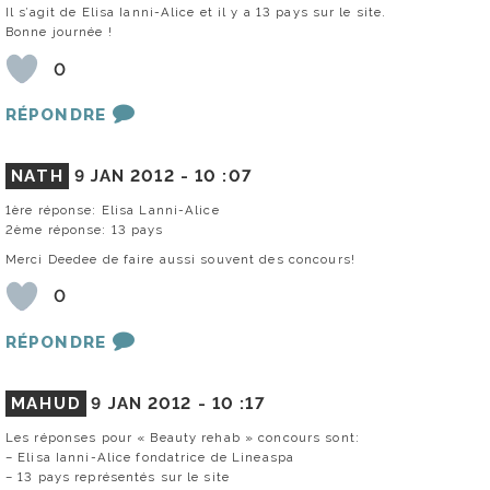
Il s’agit de Elisa Ianni-Alice et il y a 13 pays sur le site.
Bonne journée !
0
RÉPONDRE
NATH
9 JAN 2012 -
10 :07
1ère réponse: Elisa Lanni-Alice
2ème réponse: 13 pays
Merci Deedee de faire aussi souvent des concours!
0
RÉPONDRE
MAHUD
9 JAN 2012 -
10 :17
Les réponses pour « Beauty rehab » concours sont:
– Elisa Ianni-Alice fondatrice de Lineaspa
– 13 pays représentés sur le site