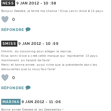
NESS
9 JAN 2012 -
10 :58
Bonjour Deedee, je tente ma chance ! Elisa Lanni-Alice & 13 pays.
0
RÉPONDRE
SMISS
9 JAN 2012 -
10 :59
Hmmm, du cocooning pour alléger la reprise…
Elisa Ianni-Alice a créé cette marque qui ‘représente’ 13 pays;
maintenant, au hasard de faire!
Merci et bonne année, aussi riche que la précédente dans les
découvertes que tu nous fais faire!
0
RÉPONDRE
MARINA
9 JAN 2012 -
11 :06
Bonne année Deedee et les Deedeettes !