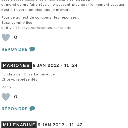
et merci de me faire rêver… ne pouvant plus pour le moment voyager,
c’est à travers ton blog que je m’évade !!
Pour ce qui est du concours, les réponses :
Elisa Lanni-Alice
et il y a 13 pays représentés sur le site
0
RÉPONDRE
MARIONBB
9 JAN 2012 -
11 :24
Fondatrice : Elisa Lanni-Alice
13 pays représentés
Merci !!
0
RÉPONDRE
MLLENADINE
9 JAN 2012 -
11 :42