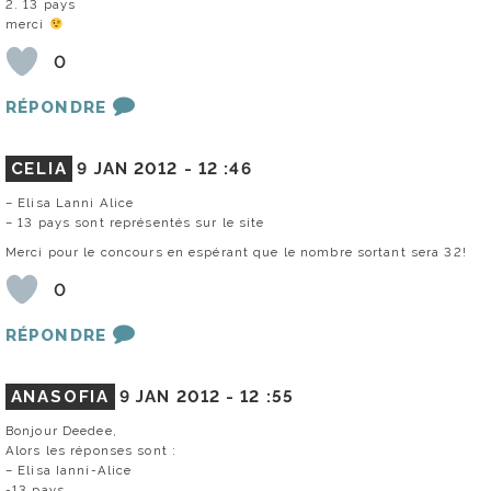
2. 13 pays
merci
0
RÉPONDRE
CELIA
9 JAN 2012 -
12 :46
– Elisa Lanni Alice
– 13 pays sont représentés sur le site
Merci pour le concours en espérant que le nombre sortant sera 32!
0
RÉPONDRE
ANASOFIA
9 JAN 2012 -
12 :55
Bonjour Deedee,
Alors les réponses sont :
– Elisa Ianni-Alice
-13 pays