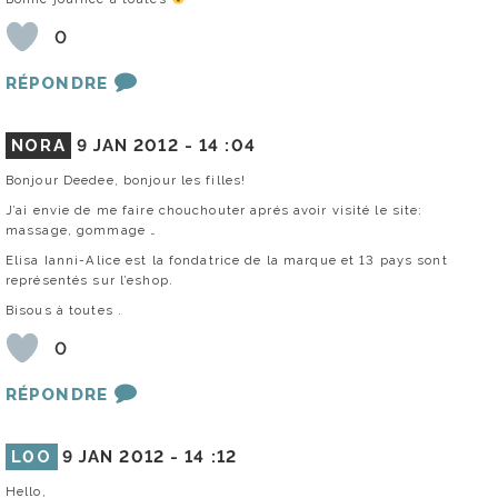
0
RÉPONDRE
NORA
9 JAN 2012 -
14 :04
Bonjour Deedee, bonjour les filles!
J’ai envie de me faire chouchouter aprés avoir visité le site:
massage, gommage …
Elisa Ianni-Alice est la fondatrice de la marque et 13 pays sont
représentés sur l’eshop.
Bisous à toutes .
0
RÉPONDRE
L0O
9 JAN 2012 -
14 :12
Hello,