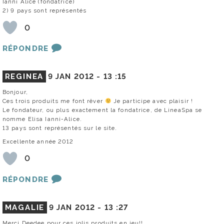
Ianni Alice (fondatrice)
2) 9 pays sont représentés
0
RÉPONDRE
REGINEA
9 JAN 2012 -
13 :15
Bonjour,
Ces trois produits me font rêver
Je participe avec plaisir !
Le fondateur, ou plus exactement la fondatrice, de LineaSpa se
nomme Elisa Ianni-Alice.
13 pays sont représentés sur le site.
Excellente année 2012
0
RÉPONDRE
MAGALIE
9 JAN 2012 -
13 :27
Merci Deedee pour ces jolis produits en jeu!!