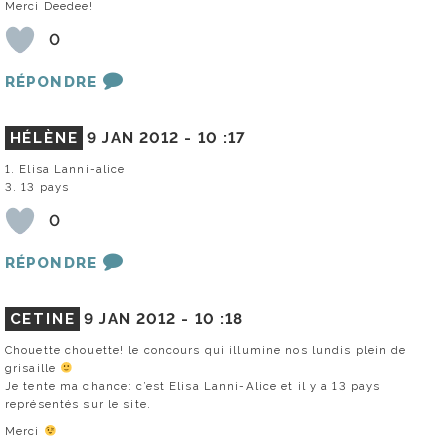
Merci Deedee!
0
RÉPONDRE
HÉLÈNE
9 JAN 2012 -
10 :17
1. Elisa Lanni-alice
3. 13 pays
0
RÉPONDRE
CETINE
9 JAN 2012 -
10 :18
Chouette chouette! le concours qui illumine nos lundis plein de
grisaille
Je tente ma chance: c’est Elisa Lanni-Alice et il y a 13 pays
représentés sur le site.
Merci