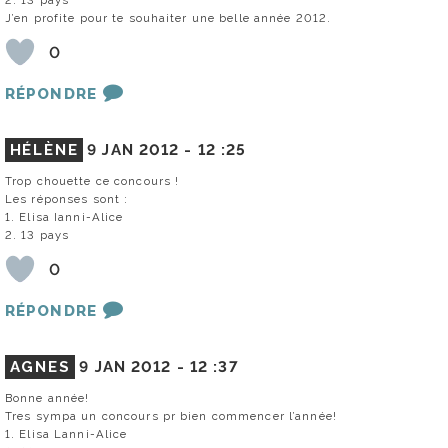
2. 13 pays
J’en profite pour te souhaiter une belle année 2012.
0
RÉPONDRE
HÉLÈNE
9 JAN 2012 -
12 :25
Trop chouette ce concours !
Les réponses sont :
1. Elisa Ianni-Alice
2. 13 pays
0
RÉPONDRE
AGNES
9 JAN 2012 -
12 :37
Bonne année!
Tres sympa un concours pr bien commencer l’année!
1. Elisa Lanni-Alice