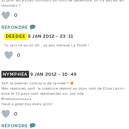
Et pour les autres concours du mois de décembre, on n’a pas eu les
résultats ?
0
RÉPONDRE
DEEDEE
9 JAN 2012 -
23 :11
Tu sais ce qu’on dit : ya pas marqué La Poste !
0
NYMPHÉA
9 JAN 2012 -
10 :49
Ahh le premier concours de l’année!!!
Mes réponses sont: la créatrice répond au doux nom de Elisa Lanni-
alice et 13 pays sont représentés sur son site.
Bisoooouuuuuus
Have a good day every girls!
0
RÉPONDRE