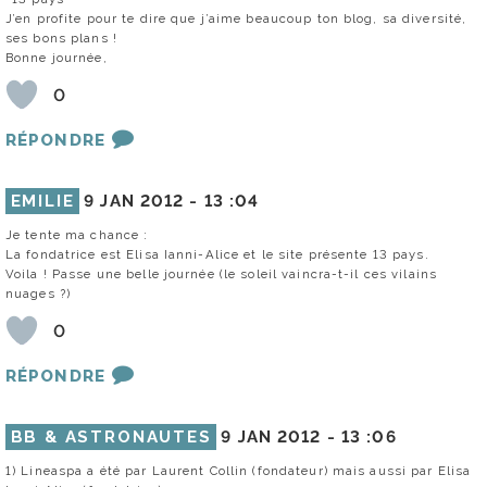
J’en profite pour te dire que j’aime beaucoup ton blog, sa diversité,
ses bons plans !
Bonne journée,
0
RÉPONDRE
EMILIE
9 JAN 2012 -
13 :04
Je tente ma chance :
La fondatrice est Elisa Ianni-Alice et le site présente 13 pays.
Voila ! Passe une belle journée (le soleil vaincra-t-il ces vilains
nuages ?)
0
RÉPONDRE
BB & ASTRONAUTES
9 JAN 2012 -
13 :06
1) Lineaspa a été par Laurent Collin (fondateur) mais aussi par Elisa