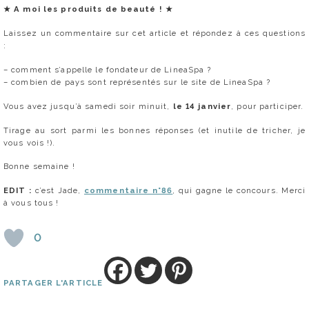
★
A moi le
s produits de beauté
! ★
Laissez un commentaire sur cet article et répondez à ces questions
:
– comment s’appelle le fondateur de LineaSpa ?
– combien de pays sont représentés sur le site de LineaSpa ?
Vous avez jusqu’à samedi soir minuit,
le 14 janvier
, pour participer.
Tirage au sort parmi les bonnes réponses (et inutile de tricher, je
vous vois !).
Bonne semaine !
EDIT :
c’est Jade,
commentaire n°86
, qui gagne le concours. Merci
à vous tous !
0
PARTAGER L'ARTICLE