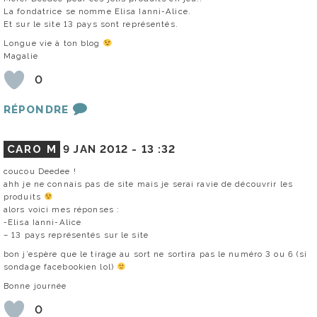
La fondatrice se nomme Elisa Ianni-Alice.
Et sur le site 13 pays sont représentés.
Longue vie à ton blog
Magalie
0
RÉPONDRE
CARO M
9 JAN 2012 -
13 :32
coucou Deedee !
ahh je ne connais pas de site mais je serai ravie de découvrir les
produits
alors voici mes réponses :
-Elisa Ianni-Alice
– 13 pays représentés sur le site
bon j’espère que le tirage au sort ne sortira pas le numéro 3 ou 6 (si
sondage facebookien lol)
Bonne journée
0