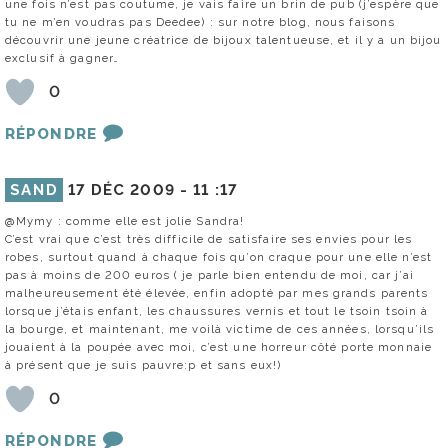
une fois n’est pas coutume, je vais faire un brin de pub (j’espère que
tu ne m’en voudras pas Deedee) : sur notre blog, nous faisons
découvrir une jeune créatrice de bijoux talentueuse, et il y a un bijou
exclusif à gagner…
0
RÉPONDRE
SAND
17 DÉC 2009 -
11 :17
@Mymy : comme elle est jolie Sandra!
C’est vrai que c’est très difficile de satisfaire ses envies pour les
robes, surtout quand à chaque fois qu’on craque pour une elle n’est
pas à moins de 200 euros ( je parle bien entendu de moi, car j’ai
malheureusement été élevée, enfin adopté par mes grands parents
lorsque j’étais enfant, les chaussures vernis et tout le tsoin tsoin à
la bourge, et maintenant, me voilà victime de ces années, lorsqu’ils
jouaient à la poupée avec moi, c’est une horreur côté porte monnaie
à présent que je suis pauvre:p et sans eux!)
0
RÉPONDRE