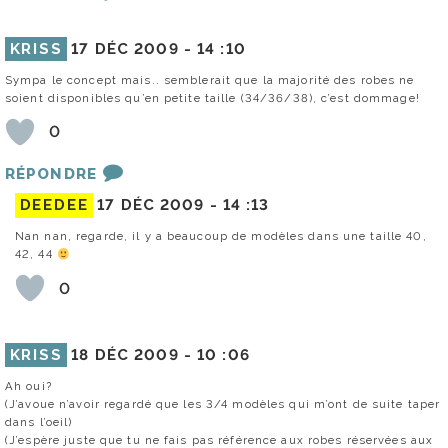
KRISS
17 DÉC 2009 -
14 :10
Sympa le concept mais.. semblerait que la majorité des robes ne
soient disponibles qu’en petite taille (34/36/38), c’est dommage!
0
RÉPONDRE
DEEDEE
17 DÉC 2009 -
14 :13
Nan nan, regarde, il y a beaucoup de modèles dans une taille 40,
42, 44
0
KRISS
18 DÉC 2009 -
10 :06
Ah oui?
(J’avoue n’avoir regardé que les 3/4 modèles qui m’ont de suite taper
dans l’oeil)
(J’espère juste que tu ne fais pas référence aux robes réservées aux