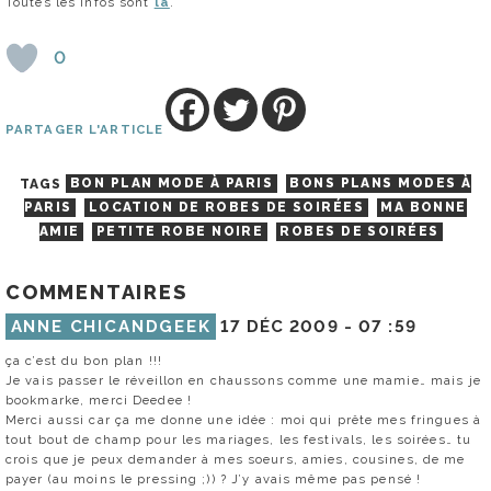
Toutes les infos sont
là
.
0
PARTAGER L'ARTICLE
TAGS
BON PLAN MODE À PARIS
BONS PLANS MODES À
PARIS
LOCATION DE ROBES DE SOIRÉES
MA BONNE
AMIE
PETITE ROBE NOIRE
ROBES DE SOIRÉES
COMMENTAIRES
ANNE CHICANDGEEK
17 DÉC 2009 -
07 :59
ça c’est du bon plan !!!
Je vais passer le réveillon en chaussons comme une mamie… mais je
bookmarke, merci Deedee !
Merci aussi car ça me donne une idée : moi qui prête mes fringues à
tout bout de champ pour les mariages, les festivals, les soirées… tu
crois que je peux demander à mes soeurs, amies, cousines, de me
payer (au moins le pressing ;)) ? J’y avais même pas pensé !