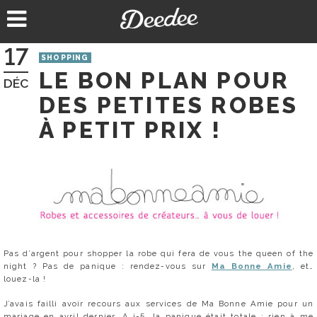
Aller
au
contenu
17
SHOPPING
LE BON PLAN POUR
DÉC
DES PETITES ROBES
À PETIT PRIX !
Pas d’argent pour shopper la robe qui fera de vous the queen of the
night ? Pas de panique : rendez-vous sur
Ma Bonne Amie
, et…
louez-la !
J’avais failli avoir recours aux services de Ma Bonne Amie pour un
mariage en avril dernier. A j-5, la panique était totale : rien à me