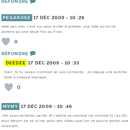
RÉPONDRE
PEGAROSE
17 DÉC 2009 -
10 :26
Idée pas mal, c’est sur pour éviter d’acheter une robe qu’on ne
portera qu’une seule fois au final.
0
RÉPONDRE
DEEDEE
17 DÉC 2009 -
10 :33
Clair. Si tu savais combien je suis contente.. Je claque une somme
folle à chaque mariage…
0
MYMY
17 DÉC 2009 -
10 :46
J’en avais entendu parler, et j’adore ce concept car comme tu l’as dit,
plus besoin de se ruiner pour des robes que l’on ne pourra porter que
rarement…