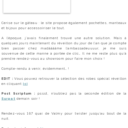
Cerise sur le gâteau : le site propose également pochettes, manteaux
et bijoux pour accessoiriser le tout.
A l’époque, j’avais finalement trouvé une autre solution. Mais à
quelques jours maintenant du réveillon du jour de l’an que je compte
bien passer chez madââââme l’ambassadeuuuur, je me suis
souvenue de cette manne à portée de clic… Il ne me reste plus qu’à
prendre rendez-vous au showroom pour faire mon choix !
Compte-rendu à venir, évidemment… !
EDIT :
Vous pouvez retrouver la sélection des robes spécial réveillon
en cliquant
ici
Post Scriptum :
pssst, n’oubliez pas la seconde édition de la
Surpat
demain soir !
Rendez-vous 167 quai de Valmy pour twister jusqu’au bout de la
nuit.