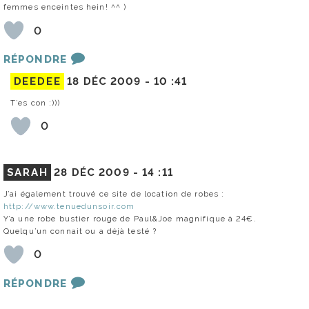
femmes enceintes hein! ^^ )
0
RÉPONDRE
DEEDEE
18 DÉC 2009 -
10 :41
T’es con :)))
0
SARAH
28 DÉC 2009 -
14 :11
J’ai également trouvé ce site de location de robes :
http://www.tenuedunsoir.com
Y’a une robe bustier rouge de Paul&Joe magnifique à 24€.
Quelqu’un connait ou a déjà testé ?
0
RÉPONDRE