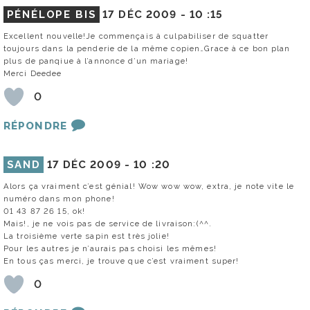
PÉNÉLOPE BIS
17 DÉC 2009 -
10 :15
Excellent nouvelle!Je commençais à culpabiliser de squatter
toujours dans la penderie de la même copien…Grace à ce bon plan
plus de panqiue à l’annonce d’un mariage!
Merci Deedee
0
RÉPONDRE
SAND
17 DÉC 2009 -
10 :20
Alors ça vraiment c’est génial! Wow wow wow, extra, je note vite le
numéro dans mon phone!
01 43 87 26 15, ok!
Mais!, je ne vois pas de service de livraison:(^^.
La troisième verte sapin est très jolie!
Pour les autres je n’aurais pas choisi les mêmes!
En tous ças merci, je trouve que c’est vraiment super!
0