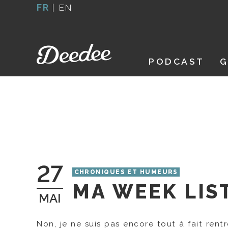
Aller
FR
|
EN
au
contenu
PODCAST
G
27
CHRONIQUES ET HUMEURS
MA WEEK LIS
MAI
Non, je ne suis pas encore tout à fait ren