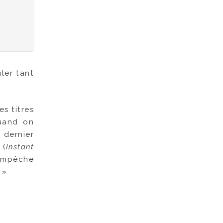
uler tant
es titres
quand on
r dernier
 (
Instant
’empêche
 ».