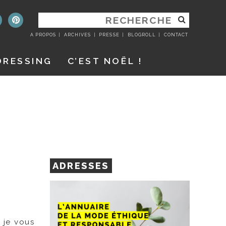
RECHERCHER
:
A PROPOS
ARCHIVES
PRESSE
BLOGROLL
CONTACT
DRESSING
C’EST NOËL !
ADRESSES
 je vous