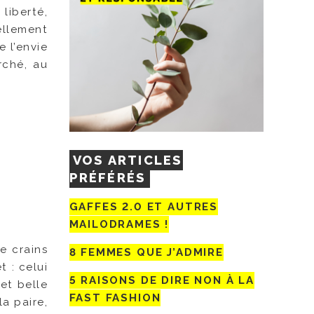
iberté,
ellement
e l’envie
rché, au
VOS ARTICLES
PRÉFÉRÉS
GAFFES 2.0 ET AUTRES
MAILODRAMES !
e crains
8 FEMMES QUE J’ADMIRE
t : celui
5 RAISONS DE DIRE NON À LA
et belle
FAST FASHION
la paire,