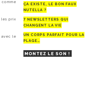
rs comme
ÇA EXISTE, LE BON FAUX
NUTELLA ?
les prix
7 NEWSLETTERS QUI
CHANGENT LA VIE
UN CORPS PARFAIT POUR LA
 avec le
PLAGE…
MONTEZ LE SON !