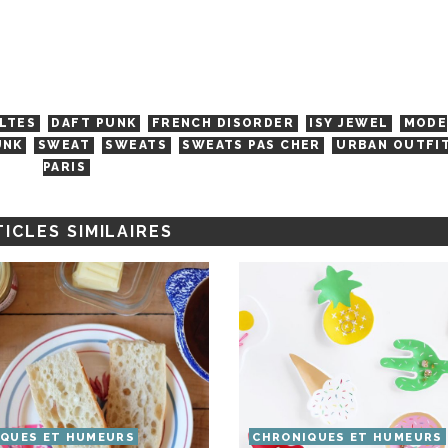
LTES
DAFT PUNK
FRENCH DISORDER
ISY JEWEL
MODE
UNK
SWEAT
SWEATS
SWEATS PAS CHER
URBAN OUTFI
PARIS
ICLES SIMILAIRES
QUES ET HUMEURS
CHRONIQUES ET HUMEURS