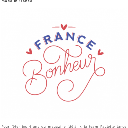
made in France
Pour fêter les 4 ans du magazine (déjà !), la team Paulette lance