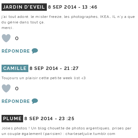
JARDIN D’EVEIL
8 SEP 2014 -
13 :46
j’ai tout adoré. le mister freeze, les photographes, IKEA… IL n’y a que
du génie dans tout ça.
merci.
0
RÉPONDRE
CAMILLE
8 SEP 2014 -
21 :27
Toujours un plaisir cette petite week list <3
0
RÉPONDRE
PLUME
8 SEP 2014 -
23 :25
Jolies photos ! Un blog chouette de photos argentiques, prises par
un couple également (parisien) : charlesetjulie.tumblr.com