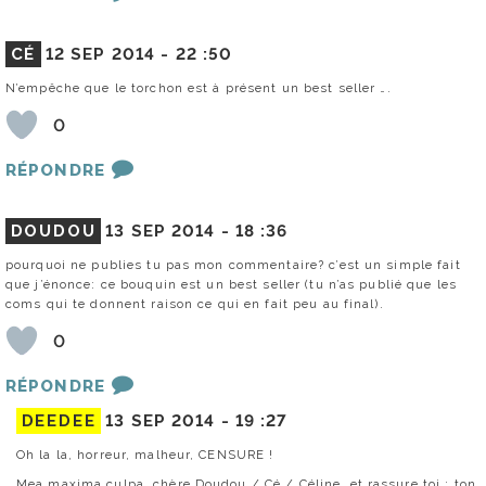
CÉ
12 SEP 2014 -
22 :50
N’empêche que le torchon est à présent un best seller ….
0
RÉPONDRE
DOUDOU
13 SEP 2014 -
18 :36
pourquoi ne publies tu pas mon commentaire? c’est un simple fait
que j’énonce: ce bouquin est un best seller (tu n’as publié que les
coms qui te donnent raison ce qui en fait peu au final).
0
RÉPONDRE
DEEDEE
13 SEP 2014 -
19 :27
Oh la la, horreur, malheur, CENSURE !
Mea maxima culpa, chère Doudou / Cé / Céline, et rassure toi : ton