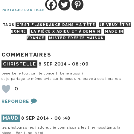
PARTAGER L'ARTICLE
TAGS
C'EST FLASHDANCE DANS MA TÊTE
JE VEUX ÊTRE
BONNE
LA PIÈCE X ADIEU ET À DEMAIN
MADE IN
FRANCE
MISTER FREEZE MAISON
COMMENTAIRES
CHRISTELLE
8 SEP 2014 -
08 :09
bene bene tout ça ! le concert, bene aussi ?
et je partage le même avis sur le bouquin. bravo à ces libraires
0
RÉPONDRE
MAUD
8 SEP 2014 -
08 :48
les photographes j adore…… je connaissais les thermocollants la
pièce…. Bon lundi à toi