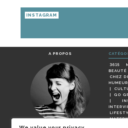
INSTAGRAM
A PROPOS
CATÉGO
3615 
BEAUTÉ
CHEZ D
HUMEUR
CULT
GO G
IN
INTERV
LIFEST
MATERN
MODE
We value your privacy