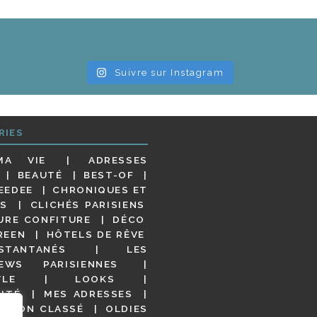
Suivre sur Instagram
RIES
MA VIE
ADRESSES
BEAUTÉ
BEST-OF
EEDEE
CHRONIQUES ET
S
CLICHÉS PARISIENS
URE CONFITURE
DÉCO
REEN
HÔTELS DE RÊVE
STANTANÉS
LES
IEWS PARISIENNES
YLE
LOOKS
ITÉ
MES ADRESSES
NON CLASSÉ
OLDIES