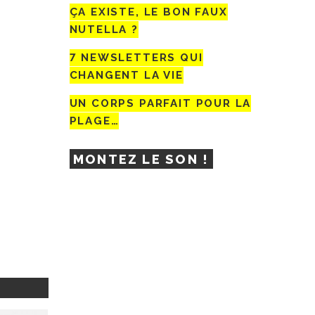
ÇA EXISTE, LE BON FAUX
NUTELLA ?
7 NEWSLETTERS QUI
CHANGENT LA VIE
UN CORPS PARFAIT POUR LA
PLAGE…
MONTEZ LE SON !