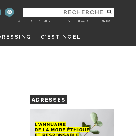
RECHERCHER
:
A PROPOS
ARCHIVES
PRESSE
BLOGROLL
CONTACT
DRESSING
C’EST NOËL !
ADRESSES