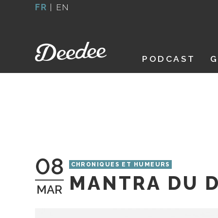
Aller
FR
|
EN
au
contenu
PODCAST
G
08
CHRONIQUES ET HUMEURS
MANTRA DU D
MAR