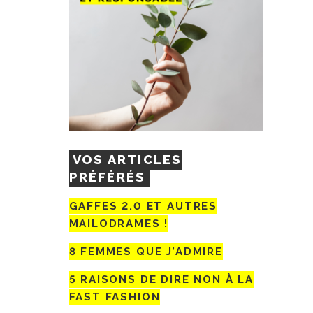
VOS ARTICLES
PRÉFÉRÉS
GAFFES 2.0 ET AUTRES
MAILODRAMES !
8 FEMMES QUE J’ADMIRE
5 RAISONS DE DIRE NON À LA
FAST FASHION