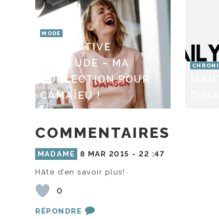
MODE
LA POSITIVE
ATTITUDE – MA
CHRONI
COLLECTION POUR
MAN
CAMAÏEU !
DIMA
COMMENTAIRES
MADAME
8 MAR 2015 -
22 :47
Hâte d’en savoir plus!
0
RÉPONDRE